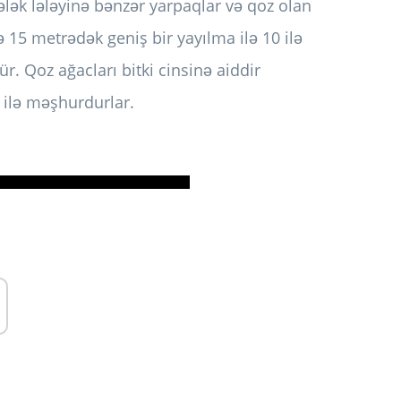
lələk lələyinə bənzər yarpaqlar və qoz olan
lə 15 metrədək geniş bir yayılma ilə 10 ilə
. Qoz ağacları bitki cinsinə aiddir
ı ilə məşhurdurlar.