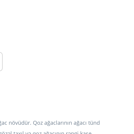
ağac növüdür. Qoz ağaclarının ağacı tünd
gözəl taxıl və qoz ağacının rəngi kase