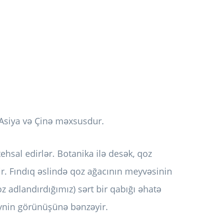
 Asiya və Çinə məxsusdur.
tehsal edirlər. Botanika ilə desək, qoz
dir. Fındıq əslində qoz ağacının meyvəsinin
adlandırdığımız) sərt bir qabığı əhatə
beynin görünüşünə bənzəyir.