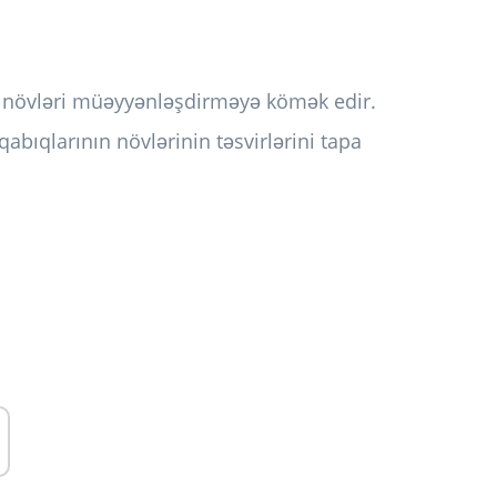
if növləri müəyyənləşdirməyə kömək edir.
qabıqlarının növlərinin təsvirlərini tapa