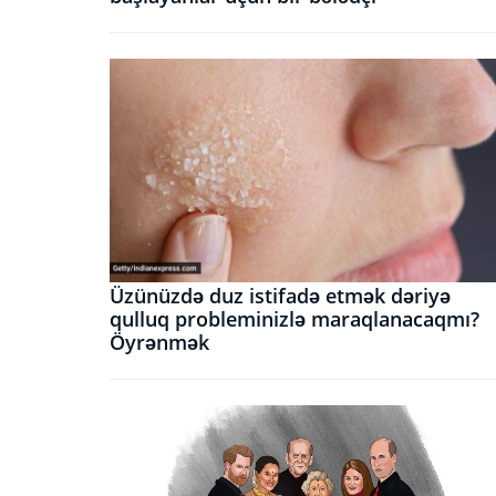
Üzünüzdə duz istifadə etmək dəriyə
qulluq probleminizlə maraqlanacaqmı?
Öyrənmək