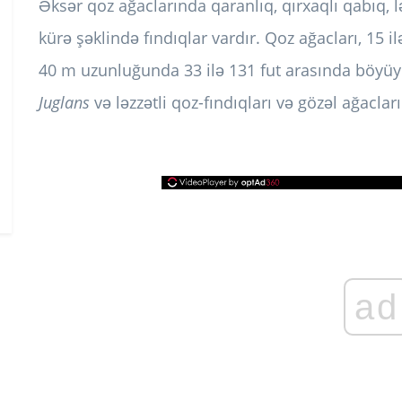
Əksər qoz ağaclarında qaranlıq, qırxaqlı qabıq, 
kürə şəklində fındıqlar vardır. Qoz ağacları, 15 i
40 m uzunluğunda 33 ilə 131 fut arasında böyüyür
Juglans
və ləzzətli qoz-fındıqları və gözəl ağaclar
ad