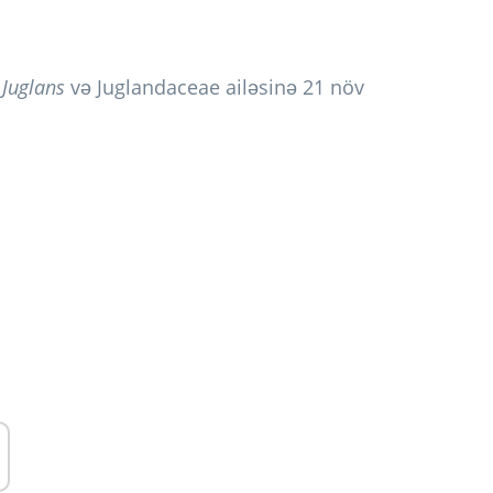
r
Juglans
və Juglandaceae ailəsinə 21 növ