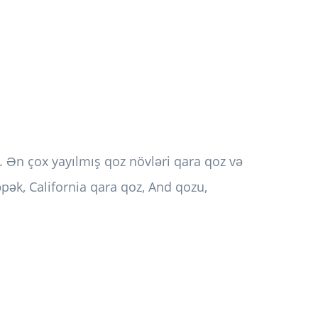
. Ən çox yayılmış qoz növləri qara qoz və
kəpək, California qara qoz, And qozu,