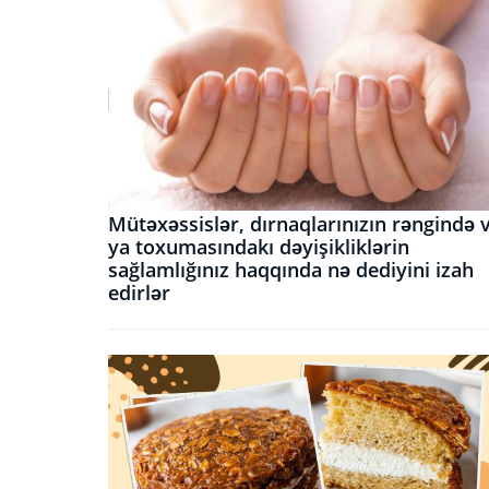
Mütəxəssislər, dırnaqlarınızın rəngində 
ya toxumasındakı dəyişikliklərin
sağlamlığınız haqqında nə dediyini izah
edirlər