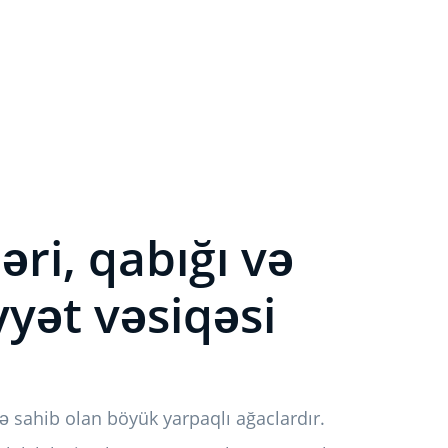
əri, qabığı və
yyət vəsiqəsi
ünə sahib olan böyük yarpaqlı ağaclardır.