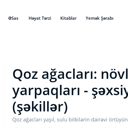
ƏSas
Həyat Tərzi
Kitablar
Yemək Şərabı
Qoz ağacları: növl
yarpaqları - şəxsi
(şəkillər)
Qoz ağacları yaşıl, sulu bitkilərin dairəvi örtüy