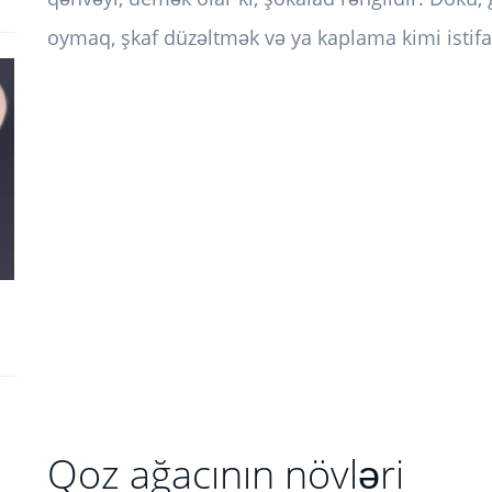
oymaq, şkaf düzəltmək və ya kaplama kimi istif
Qoz ağacının növləri