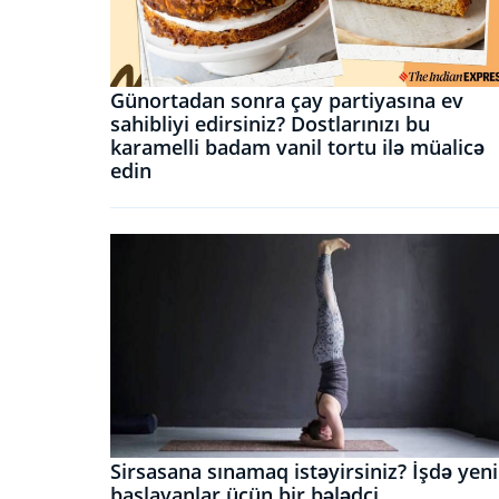
Günortadan sonra çay partiyasına ev
sahibliyi edirsiniz? Dostlarınızı bu
karamelli badam vanil tortu ilə müalicə
edin
Sirsasana sınamaq istəyirsiniz? İşdə yeni
başlayanlar üçün bir bələdçi