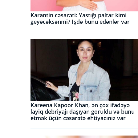
Karantin cəsarəti: Yastığı paltar kimi
geyəcəksənmi? İşdə bunu edənlər var
Kareena Kapoor Khan, ən çox ifadəyə
layiq debriyajı daşıyan görüldü və bunu
etmək üçün cəsarətə ehtiyacınız var