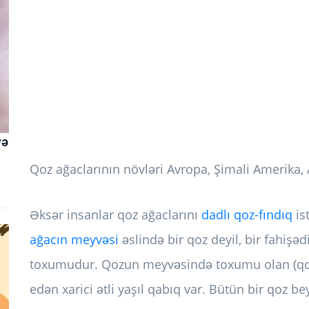
və
Qoz ağaclarının növləri Avropa, Şimali Amerika,
Əksər insanlar qoz ağaclarını
dadlı qoz-fındıq
is
ağacın meyvəsi
əslində bir qoz deyil, bir fahişə
toxumudur. Qozun meyvəsində toxumu olan (qoz 
edən xarici ətli yaşıl qabıq var. Bütün bir qoz 