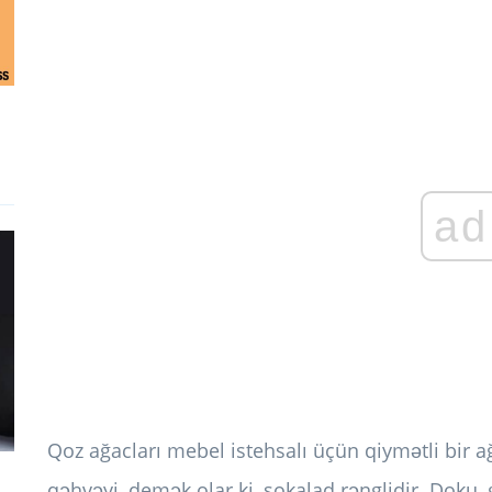
ad
Qoz ağacları mebel istehsalı üçün qiymətli bir 
qəhvəyi, demək olar ki, şokalad rənglidir. Doku, 