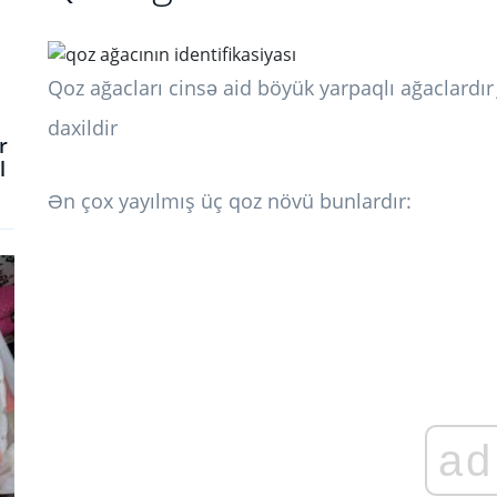
Qoz ağacları cinsə aid böyük yarpaqlı ağaclardı
daxildir
r
l
Ən çox yayılmış üç qoz növü bunlardır:
ad