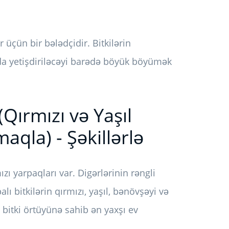
üçün bir bələdçidir. Bitkilərin
rada yetişdiriləcəyi barədə böyük böyümək
(Qırmızı və Yaşıl
maqla) - Şəkillərlə
ızı yarpaqları var. Digərlərinin rəngli
lı bitkilərin qırmızı, yaşıl, bənövşəyi və
g bitki örtüyünə sahib ən yaxşı ev