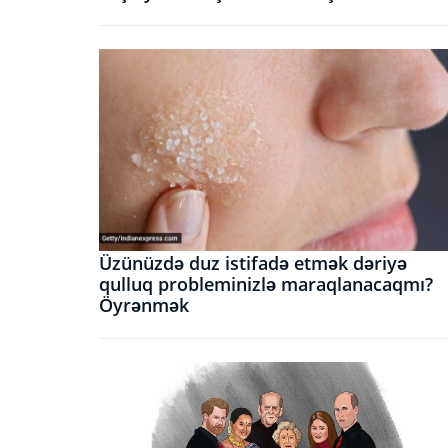
Üzünüzdə duz istifadə etmək dəriyə
qulluq probleminizlə maraqlanacaqmı?
Öyrənmək