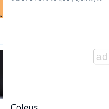
ad
Coleus