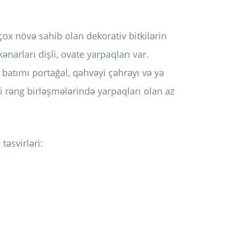
 çox növə sahib olan dekorativ bitkilərin
kənarları dişli, ovate yarpaqları var.
n batımı portağal, qəhvəyi çəhrayı və ya
mi rəng birləşmələrində yarpaqları olan az
təsvirləri: