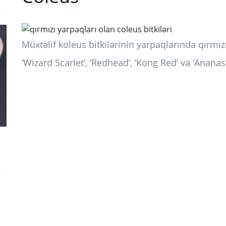
Müxtəlif koleus bitkilərinin yarpaqlarında qırmız
‘Wizard Scarlet’, ‘Redhead’, ‘Kong Red’ və ‘Ananas