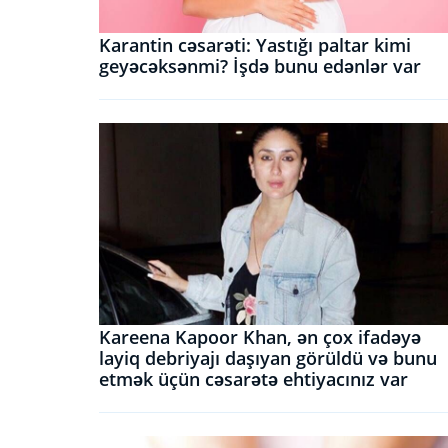
Karantin cəsarəti: Yastığı paltar kimi
geyəcəksənmi? İşdə bunu edənlər var
Kareena Kapoor Khan, ən çox ifadəyə
layiq debriyajı daşıyan görüldü və bunu
etmək üçün cəsarətə ehtiyacınız var