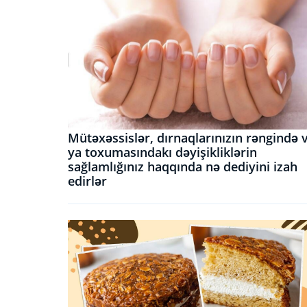
Mütəxəssislər, dırnaqlarınızın rəngində 
ya toxumasındakı dəyişikliklərin
sağlamlığınız haqqında nə dediyini izah
edirlər