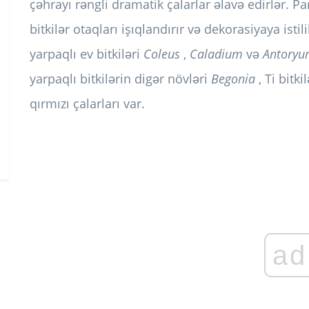
çəhrayı rəngli dramatik çalarlar əlavə edirlər. Pa
bitkilər otaqları işıqlandırır və dekorasiyaya isti
yarpaqlı ev bitkiləri
Coleus
,
Caladium
və
Antory
yarpaqlı bitkilərin digər növləri
Begonia
, Ti bitki
qırmızı çalarları var.
ad