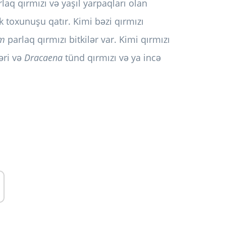
rlaq qırmızı və yaşıl yarpaqları olan
lik toxunuşu qatır. Kimi bəzi qırmızı
um
parlaq qırmızı bitkilər var. Kimi qırmızı
ləri və
Dracaena
tünd qırmızı və ya incə