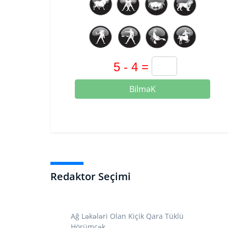
BilməK
Redaktor Seçimi
Ağ Ləkələri Olan Kiçik Qara Tüklü
Hörümçək