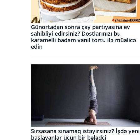
Günortadan sonra çay partiyasına ev
sahibliyi edirsiniz? Dostlarınızı bu
karamelli badam vanil tortu ilə müalicə
edin
Sirsasana sınamaq istəyirsiniz? İşdə yeni
başlayanlar üçün bir bələdçi