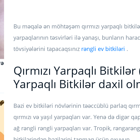
Bu məqalə ən möhtəşəm qırmızı yarpaqlı bitkilər 
yarpaqlarının təsvirləri ilə yanaşı, bunların ha
tövsiyələrini tapacaqsınız
rəngli ev bitkiləri
.
və
Qırmızı Yarpaqlı Bitkilər 
Yarpaqlı Bitkilər daxil ol
Bəzi ev bitkiləri növlərinin təəccüblü parlaq qırm
qırmızı və yaşıl yarpaqları var. Yenə də digər qapa
ağ rəngli rəngli yarpaqları var. Tropik, rəngarən
bitkilərindən bəzilərini tapmaq üçün oxuyun.