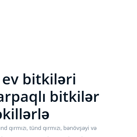
ev bitkiləri
arpaqlı bitkilər
killərlə
tünd qırmızı, tünd qırmızı, bənövşəyi və