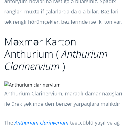
antoryum növlərinə rast gələ bilərsiniz. Spadix
rəngləri müxtəlif çalarlarda da ola bilər. Bəziləri
tək rəngli hörümçəklər, bəzilərində isə iki ton var.
Məxmər Karton
Anthurium (
Anthurium
Clarinervium
)
Anthurium Clarinervium, maraqlı damar naxışları
ilə ürək şəklində dəri bənzər yarpaqlara malikdir
The
Anthurium clarinverium
təəccüblü yaşıl və ağ