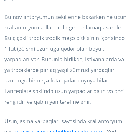
Bu növ antoryumun şəkillərinə baxarkən nə üçün
kral antoryum adlandırıldığını anlamaq asandır.
Bu çiçəkli tropik tropik meşə bitkisinin içərisində
1 fut (30 sm) uzunluğa qədər olan böyük
yarpaqları var. Bununla birlikdə, istixanalarda və
ya tropiklərdə parlaq yaşıl zümrüd yarpaqları
uzunluğu bir neçə futa qədər böyüyə bilər.
Lanceolate şəklində uzun yarpaqlar qalın və dəri
rənglidir və qabın yan tərəfinə enir.
Uzun, asma yarpaqları sayəsində kral antoryum
var
ən yaxşı asma səbətlərdə yetişdirilir
. Yerli