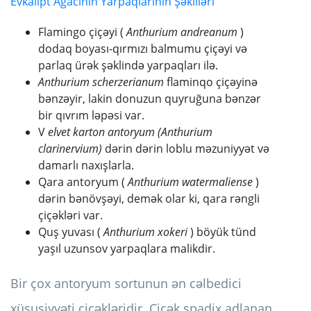
Evkalipt Ağacının Yarpaqlarının Şəkilləri
Flamingo çiçəyi (
Anthurium andreanum
)
dodaq boyası-qırmızı balmumu çiçəyi və
parlaq ürək şəklində yarpaqları ilə.
Anthurium scherzerianum
flaminqo çiçəyinə
bənzəyir, lakin donuzun quyruğuna bənzər
bir qıvrım ləpəsi var.
V
elvet karton antoryum (Anthurium
clarinervium)
dərin dərin loblu məzuniyyət və
damarlı naxışlarla.
Qara antoryum (
Anthurium watermaliense
)
dərin bənövşəyi, demək olar ki, qara rəngli
çiçəkləri var.
Quş yuvası (
Anthurium xokeri
) böyük tünd
yaşıl uzunsov yarpaqlara malikdir.
Bir çox antoryum sortunun ən cəlbedici
xüsusiyyəti çiçəkləridir. Çiçək spadix adlanan