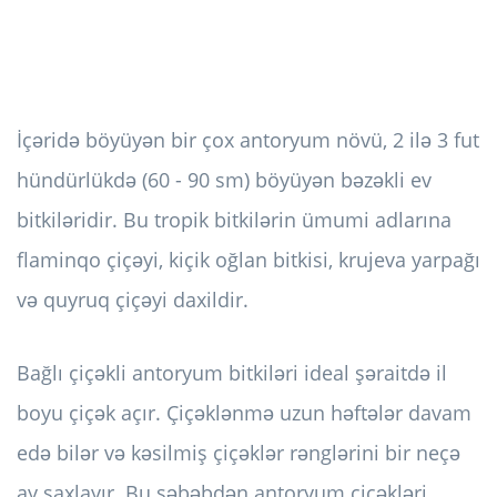
İçəridə böyüyən bir çox antoryum növü, 2 ilə 3 fut
hündürlükdə (60 - 90 sm) böyüyən bəzəkli ev
bitkiləridir. Bu tropik bitkilərin ümumi adlarına
flaminqo çiçəyi, kiçik oğlan bitkisi, krujeva yarpağı
və quyruq çiçəyi daxildir.
Bağlı çiçəkli antoryum bitkiləri ideal şəraitdə il
boyu çiçək açır. Çiçəklənmə uzun həftələr davam
edə bilər və kəsilmiş çiçəklər rənglərini bir neçə
ay saxlayır. Bu səbəbdən antoryum çiçəkləri