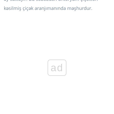
kəsilmiş çiçək aranjımanında məşhurdur.
ad