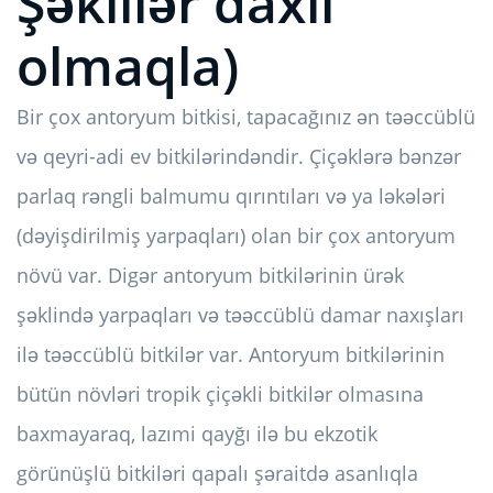
Şəkillər daxil
olmaqla)
Bir çox antoryum bitkisi, tapacağınız ən təəccüblü
və qeyri-adi ev bitkilərindəndir. Çiçəklərə bənzər
parlaq rəngli balmumu qırıntıları və ya ləkələri
(dəyişdirilmiş yarpaqları) olan bir çox antoryum
növü var. Digər antoryum bitkilərinin ürək
şəklində yarpaqları və təəccüblü damar naxışları
ilə təəccüblü bitkilər var. Antoryum bitkilərinin
bütün növləri tropik çiçəkli bitkilər olmasına
baxmayaraq, lazımi qayğı ilə bu ekzotik
görünüşlü bitkiləri qapalı şəraitdə asanlıqla