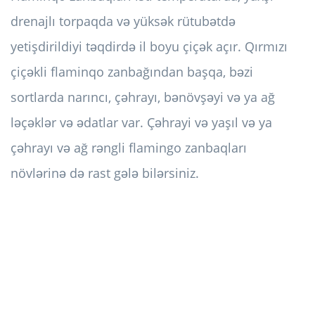
drenajlı torpaqda və yüksək rütubətdə
yetişdirildiyi təqdirdə il boyu çiçək açır. Qırmızı
çiçəkli flaminqo zanbağından başqa, bəzi
sortlarda narıncı, çəhrayı, bənövşəyi və ya ağ
ləçəklər və ədatlar var. Çəhrayi və yaşıl və ya
çəhrayı və ağ rəngli flamingo zanbaqları
növlərinə də rast gələ bilərsiniz.