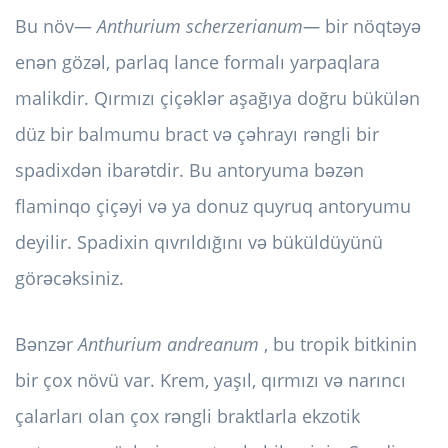
Bu növ—
Anthurium scherzerianum—
bir nöqtəyə
enən gözəl, parlaq lance formalı yarpaqlara
malikdir. Qırmızı çiçəklər aşağıya doğru bükülən
düz bir balmumu bract və çəhrayı rəngli bir
spadixdən ibarətdir. Bu antoryuma bəzən
flaminqo çiçəyi və ya donuz quyruq antoryumu
deyilir. Spadixin qıvrıldığını və büküldüyünü
görəcəksiniz.
Bənzər
Anthurium andreanum
, bu tropik bitkinin
bir çox növü var. Krem, yaşıl, qırmızı və narıncı
çalarları olan çox rəngli braktlarla ekzotik