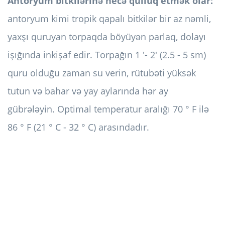
Antoryum bitkilərinə necə qulluq etmək olar:
antoryum kimi tropik qapalı bitkilər bir az nəmli,
yaxşı quruyan torpaqda böyüyən parlaq, dolayı
işığında inkişaf edir. Torpağın 1 '- 2' (2.5 - 5 sm)
quru olduğu zaman su verin, rütubəti yüksək
tutun və bahar və yay aylarında hər ay
gübrələyin. Optimal temperatur aralığı 70 ° F ilə
86 ° F (21 ° C - 32 ° C) arasındadır.