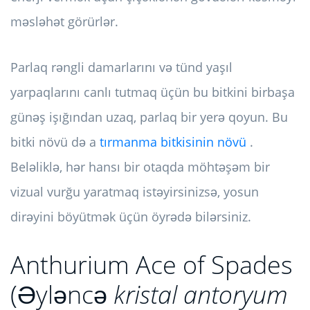
məsləhət görürlər.
Parlaq rəngli damarlarını və tünd yaşıl
yarpaqlarını canlı tutmaq üçün bu bitkini birbaşa
günəş işığından uzaq, parlaq bir yerə qoyun. Bu
bitki növü də a
tırmanma bitkisinin növü
.
Beləliklə, hər hansı bir otaqda möhtəşəm bir
vizual vurğu yaratmaq istəyirsinizsə, yosun
dirəyini böyütmək üçün öyrədə bilərsiniz.
Anthurium Ace of Spades
(Əyləncə
kristal antoryum