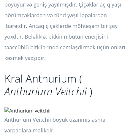
böyüyür və geniş yayılmışdır. Çiçəklər açıq yaşıl
hörümçəklərdən və tünd yaşıl ləpələrdən
ibarətdir. Ancaq çiçəklərdə möhtəşəm bir şey
yoxdur. Beləliklə, bitkinin bütün enerjisini
təəccüblü bitkilərində cəmləşdirmək üçün onları
kəsmək yaxşıdır.
Kral Anthurium (
Anthurium Veitchii
)
Anthurium Veitchii böyük uzanmış asma
yarpaqlara malikdir