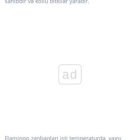
sahibdir və kollu bitkilər yaradır.
ad
Flaminqo zanbaqları isti temperaturda, yaxşı