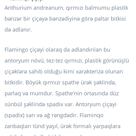
Anthurium andreanum, qırmızı balmumu plastik
bənzər bir çiçəyə bənzədiyinə görə paltar bitkisi
də adlanır.
Flamingo çiçəyi olaraq da adlandırılan bu
antoryum növü, tez-tez qırmızı, plastik görünüşlü
çiçəklərə sahib olduğu kimi xarakterizə olunan
bitkidir. Böyük qırmızı spathe ürək şəklində,
parlaq və mumdur. Spathe'nin ortasında düz
sünbül şəklində spadix var. Antoryum çiçəyi
(spadix) sarı və ağ rəngdədir. Flaminqo
zanbaqları tünd yaşıl, ürək formalı yarpaqlara