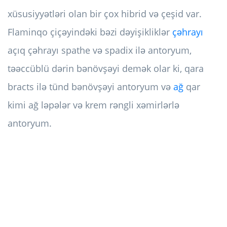
xüsusiyyətləri olan bir çox hibrid və çeşid var.
Flaminqo çiçəyindəki bəzi dəyişikliklər
çəhrayı
açıq çəhrayı spathe və spadix ilə antoryum,
təəccüblü dərin bənövşəyi demək olar ki, qara
bracts ilə tünd bənövşəyi antoryum və
ağ
qar
kimi ağ ləpələr və krem ​​rəngli xəmirlərlə
antoryum.