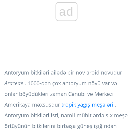
ad
Antoryum bitkiləri ailədə bir növ aroid növüdür
Araceae
. 1000-dən çox antoryum növü var və
onlar böyüdükləri zaman Cənubi və Mərkəzi
Amerikaya məxsusdur
tropik yağış meşələri
.
Antoryum bitkiləri isti, nəmli mühitlərdə sıx meşə
örtüyünün bitkilərini birbaşa günəş işığından