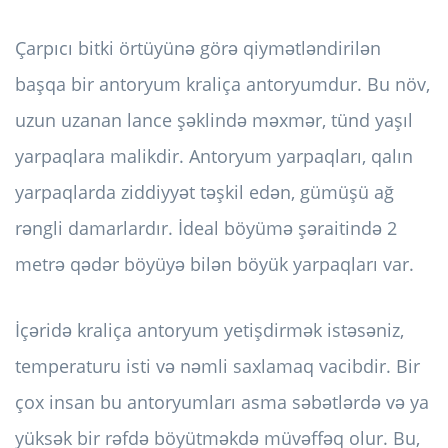
Çarpıcı bitki örtüyünə görə qiymətləndirilən
başqa bir antoryum kraliça antoryumdur. Bu növ,
uzun uzanan lance şəklində məxmər, tünd yaşıl
yarpaqlara malikdir. Antoryum yarpaqları, qalın
yarpaqlarda ziddiyyət təşkil edən, gümüşü ağ
rəngli damarlardır. İdeal böyümə şəraitində 2
metrə qədər böyüyə bilən böyük yarpaqları var.
İçəridə kraliça antoryum yetişdirmək istəsəniz,
temperaturu isti və nəmli saxlamaq vacibdir. Bir
çox insan bu antoryumları asma səbətlərdə və ya
yüksək bir rəfdə böyütməkdə müvəffəq olur. Bu,