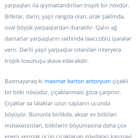
yarpaqları ilə qiymətləndirilən tropik bir növdür.
Bitkilər, dərin, yaşıl rəngdə olan, ürək şəklində,
oval böyük yarpaqlardan ibarətdir. Qalın ağ
damarlar yarpaqların səthində təəccüblü işarələr
verir. Dərili yaşıl yarpaqlar istənilən interyerə
tropik toxunuşu əlavə edəcəkdir.
Baxmayaraq ki
məxmər karton antoryum
çiçəkli
bir bitki növüdür, çiçəklənməsi gözə çarpmır.
Çiçəklər və lələklər uzun sapların ucunda
böyüyür. Bununla birlikdə, əksər ev bitkiləri
mütəxəssisləri, bitkilərin böyüməsinə daha çox
enerji vermək üçün çiçəklənən gövdələri kəsməyi