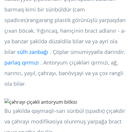
barmaq kimi bir sünbüldür (
cəm
spadices)
rəngarəng plastik görünüşlü yarpaqdan
çıxan böcək. Yığıncaq, həmçinin bract adlanır - a-
ya bənzər şəkildə düzəldilə bilər və ya əyri ola
bilər
sülh zanbağı
. Çöplər ümumiyyətlə dərindir,
parlaq qırmızı
. Antoryum çiçəkləri qırmızı, ağ,
narıncı, yaşıl, çəhrayı, bənövşəyi və ya çox rəngli
ola bilər.
Bu şəkildə qaymaqlı-sarı sünbül (spadix) çiçəkdir
və çəhrayı modifikasiya olunmuş yarpağa bract
və ya spathe deyilir