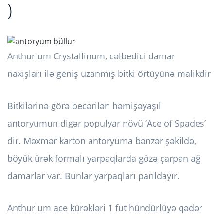
)
Anthurium Crystallinum, cəlbedici damar
naxışları ilə geniş uzanmış bitki örtüyünə malikdir
Bitkilərinə görə becərilən həmişəyaşıl
antoryumun digər populyar növü ‘Ace of Spades’
dir. Məxmər karton antoryuma bənzər şəkildə,
böyük ürək formalı yarpaqlarda gözə çarpan ağ
damarlar var. Bunlar yarpaqları parıldayır.
Anthurium ace kürəkləri 1 fut hündürlüyə qədər