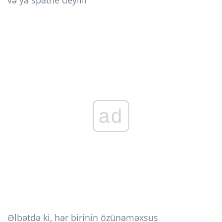
ad
Əlbətdə ki, hər birinin özünəməxsus