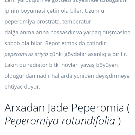
ipinin böyüməsi çətin ola bilər. Üzümlü
peperomiya prostrata, temperatur
dalğalanmalarına həssasdır və yarpaq düşməsinə
səbəb ola bilər. Repot etmək də çətindir
peperomiya əriyib
çünki gövdələr asanlıqla qırılır.
Lakin bu radiator bitki növləri yavaş böyüyən
olduğundan nadir hallarda yenidən dəyişdirməyə
ehtiyac duyur.
Arxadan Jade Peperomia (
Peperomiya rotundifolia
)