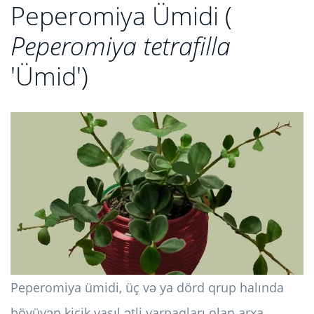
Peperomiya Ümidi (
Peperomiya tetrafilla
'Ümid')
Peperomiya ümidi, üç və ya dörd qrup halında
böyüyən kiçik yaşıl ətli yarpaqları olan arxa