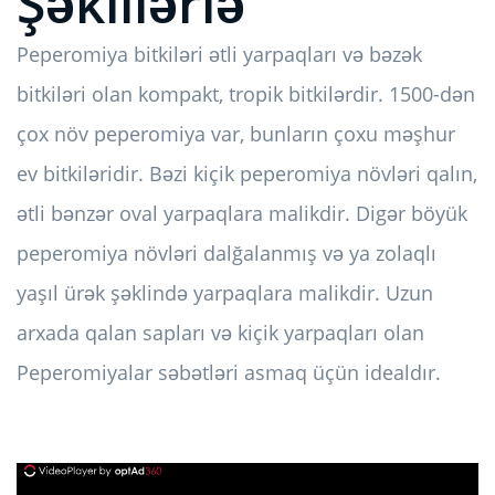
Şəkillərlə
Peperomiya bitkiləri ətli yarpaqları və bəzək
bitkiləri olan kompakt, tropik bitkilərdir. 1500-dən
çox növ peperomiya var, bunların çoxu məşhur
ev bitkiləridir. Bəzi kiçik peperomiya növləri qalın,
ətli bənzər oval yarpaqlara malikdir. Digər böyük
peperomiya növləri dalğalanmış və ya zolaqlı
yaşıl ürək şəklində yarpaqlara malikdir. Uzun
arxada qalan sapları və kiçik yarpaqları olan
Peperomiyalar səbətləri asmaq üçün idealdır.