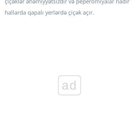
çiçəklər əhəmiyyətsizdir və peperomiyalar nadir
hallarda qapalı yerlərdə çiçək açır.
ad