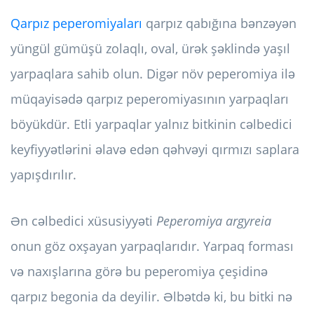
Qarpız peperomiyaları
qarpız qabığına bənzəyən
yüngül gümüşü zolaqlı, oval, ürək şəklində yaşıl
yarpaqlara sahib olun. Digər növ peperomiya ilə
müqayisədə qarpız peperomiyasının yarpaqları
böyükdür. Etli yarpaqlar yalnız bitkinin cəlbedici
keyfiyyətlərini əlavə edən qəhvəyi qırmızı saplara
yapışdırılır.
Ən cəlbedici xüsusiyyəti
Peperomiya argyreia
onun göz oxşayan yarpaqlarıdır. Yarpaq forması
və naxışlarına görə bu peperomiya çeşidinə
qarpız begonia da deyilir. Əlbətdə ki, bu bitki nə