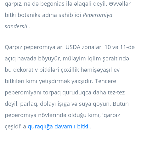
qarpız, nə də begonias ilə əlaqəli deyil. Əvvəllər
bitki botanika adına sahib idi
Peperomiya
sandersii
.
Qarpız peperomiyaları USDA zonaları 10 və 11-də
açıq havada böyüyür, mülayim iqlim şəraitində
bu dekorativ bitkiləri çoxillik həmişəyaşıl ev
bitkiləri kimi yetişdirmək yaxşıdır. Tencere
peperomiyanı torpaq quruduqca daha tez-tez
deyil, parlaq, dolayı işığa və suya qoyun. Bütün
peperomiya növlərində olduğu kimi, 'qarpız
çeşidi' a
quraqlığa davamlı bitki
.