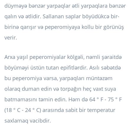
düyməyə bənzər yarpaqlar ətli yarpaqlara bənzər
qalın və ətlidir. Sallanan saplar böyüdükcə bir-
birinə qarışır və peperomiyaya kollu bir görünüş
verir.
Arxa yaşıl peperomiyalar kölgəli, nəmli şəraitdə
böyüməyi üstün tutan epifitlərdir. Asılı səbətdə
bu peperomiya varsa, yarpaqları müntəzəm
olaraq duman edin və torpağın heç vaxt suya
batmamasını təmin edin. Həm də 64 ° F - 75 ° F
(18 ° C - 24 ° C) arasında sabit bir temperatur
saxlamaq vacibdir.