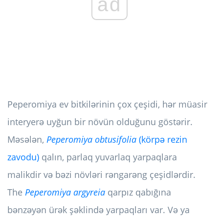
ad
Peperomiya ev bitkilərinin çox çeşidi, hər müasir
interyerə uyğun bir növün olduğunu göstərir.
Məsələn,
Peperomiya obtusifolia
(körpə rezin
zavodu)
qalın, parlaq yuvarlaq yarpaqlara
malikdir və bəzi növləri rəngarəng çeşidlərdir.
The
Peperomiya argyreia
qarpız qabığına
bənzəyən ürək şəklində yarpaqları var. Və ya