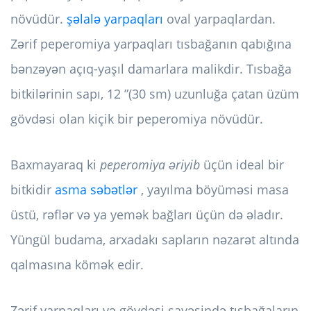
növüdür.
şəlalə yarpaqları
oval yarpaqlardan.
Zərif peperomiya yarpaqları tısbağanın qabığına
bənzəyən açıq-yaşıl damarlara malikdir. Tısbağa
bitkilərinin sapı, 12 ”(30 sm) uzunluğa çatan üzüm
gövdəsi olan kiçik bir peperomiya növüdür.
Baxmayaraq ki
peperomiya əriyib
üçün ideal bir
bitkidir
asma səbətlər
, yayılma böyüməsi masa
üstü, rəflər və ya yemək bağları üçün də əladır.
Yüngül budama, arxadakı sapların nəzarət altında
qalmasına kömək edir.
Zərif yarpaqları və gövdəsi sayəsində tısbağaların