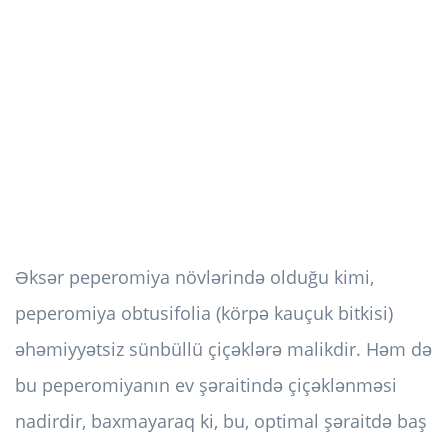
Əksər peperomiya növlərində olduğu kimi,
peperomiya obtusifolia (körpə kauçuk bitkisi)
əhəmiyyətsiz sünbüllü çiçəklərə malikdir. Həm də
bu peperomiyanın ev şəraitində çiçəklənməsi
nadirdir, baxmayaraq ki, bu, optimal şəraitdə baş