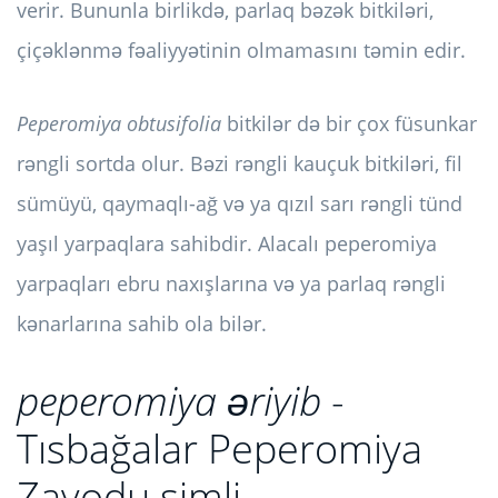
verir. Bununla birlikdə, parlaq bəzək bitkiləri,
çiçəklənmə fəaliyyətinin olmamasını təmin edir.
Peperomiya obtusifolia
bitkilər də bir çox füsunkar
rəngli sortda olur. Bəzi rəngli kauçuk bitkiləri, fil
sümüyü, qaymaqlı-ağ və ya qızıl sarı rəngli tünd
yaşıl yarpaqlara sahibdir. Alacalı peperomiya
yarpaqları ebru naxışlarına və ya parlaq rəngli
kənarlarına sahib ola bilər.
peperomiya əriyib
-
Tısbağalar Peperomiya
Zavodu simli