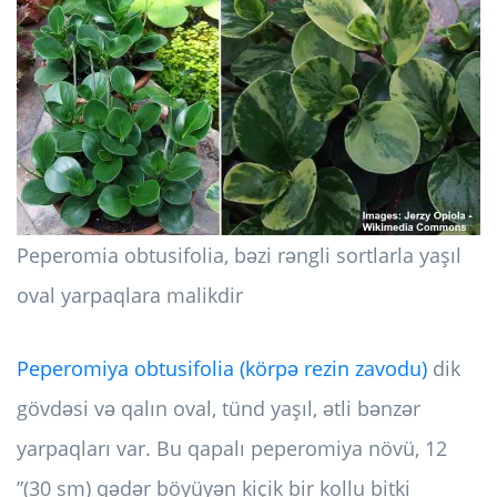
Peperomia obtusifolia, bəzi rəngli sortlarla yaşıl
oval yarpaqlara malikdir
Peperomiya obtusifolia (körpə rezin zavodu)
dik
gövdəsi və qalın oval, tünd yaşıl, ətli bənzər
yarpaqları var. Bu qapalı peperomiya növü, 12
”(30 sm) qədər böyüyən kiçik bir kollu bitki