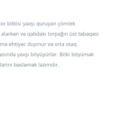
tor bitkisi yaxşı quruyan çömlek
 alarkən və qabdakı torpağın üst təbəqəsi
nəmə ehtiyac duymur və orta otaq
arasında yaxşı böyüyürlər. Bitki böyümək
lərini bəsləmək lazımdır.