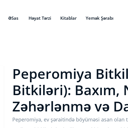
ƏSas
Həyat Tərzi
Kitablar
Yemək Şərabı
Peperomiya Bitkil
Bitkiləri): Baxım,
Zəhərlənmə və D
Peperomiya, ev şəraitində böyüməsi asan olan tr