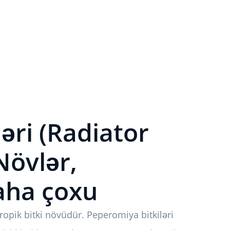
əri (Radiator
 Növlər,
aha çoxu
opik bitki növüdür. Peperomiya bitkiləri