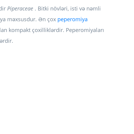
dir
Piperaceae
. Bitki növləri, isti və nəmli
ikaya məxsusdur. Ən çox
peperomiya
olan kompakt çoxilliklərdir. Peperomiyaları
ərdir.