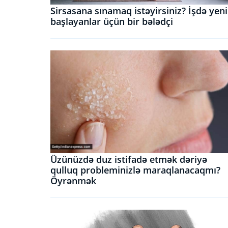
Sirsasana sınamaq istəyirsiniz? İşdə yeni
başlayanlar üçün bir bələdçi
Üzünüzdə duz istifadə etmək dəriyə
qulluq probleminizlə maraqlanacaqmı?
Öyrənmək