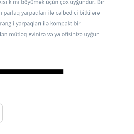
 bitkisi kimi böyümək üçün çox uyğundur. Bir
arlaq yarpaqları ilə cəlbedici bitkilərə
rəngli yarpaqları ilə kompakt bir
n mütləq evinizə və ya ofisinizə uyğun