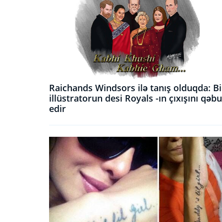
Raichands Windsors ilə tanış olduqda: Bi
illüstratorun desi Royals -ın çıxışını qəbu
edir