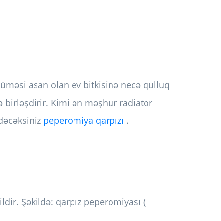
üməsi asan olan ev bitkisinə necə qulluq
birləşdirir. Kimi ən məşhur radiator
edəcəksiniz
peperomiya qarpızı
.
ildir. Şəkildə: qarpız peperomiyası (