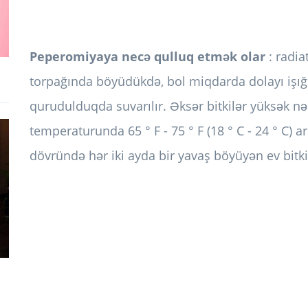
Peperomiyaya necə qulluq etmək olar
: radia
torpağında böyüdükdə, bol miqdarda dolayı işığ
qurudulduqda suvarılır. Əksər bitkilər yüksək 
temperaturunda 65 ° F - 75 ° F (18 ° C - 24 ° C) 
dövründə hər iki ayda bir yavaş böyüyən ev bitki