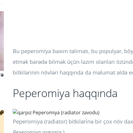
Bu peperomiya baxım təlimatı, bu populyar, böy
etmək barədə bilmək üçün lazım olanları özündə 
bitkilərinin növləri haqqında da məlumat əldə 
və
Peperomiya haqqında
Peperomiya (radiator) bitkilərinə bir çox növ dax
Peperomiya argyreia
)