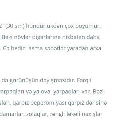
i 12 ”(30 sm) hündürlükdən çox böyümür.
. Bəzi növlər digərlərinə nisbətən daha
. Cəlbedici asma səbətlər yaradan arxa
i də görünüşün dəyişməsidir. Fərqli
yarpaqları və ya oval yarpaqları var. Bəzi
ələn, qarpız peperomiyası qarpız dərisinə
amarlar, zolaqlar, rəngli ləkəli naxışlar