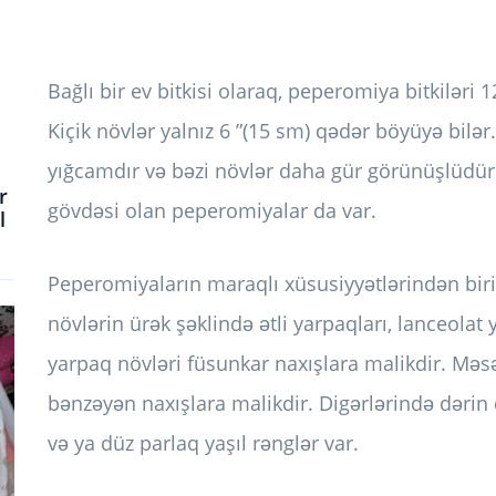
Bağlı bir ev bitkisi olaraq, peperomiya bitkilər
Kiçik növlər yalnız 6 ”(15 sm) qədər böyüyə bilər
yığcamdır və bəzi növlər daha gür görünüşlüdür
r
gövdəsi olan peperomiyalar da var.
l
Peperomiyaların maraqlı xüsusiyyətlərindən bir
növlərin ürək şəklində ətli yarpaqları, lanceolat 
yarpaq növləri füsunkar naxışlara malikdir. Məs
bənzəyən naxışlara malikdir. Digərlərində dərin d
və ya düz parlaq yaşıl rənglər var.