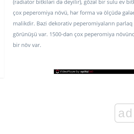
(radiator bitkiləri də deyilir), gözəl bir sulu ev
çox peperomiya növü, hər forma və ölçüdə gələn p
malikdir. Bəzi dekorativ peperomiyaların parlaq 
görünüşü var. 1500-dən çox peperomiya növündə
bir növ var.
ad