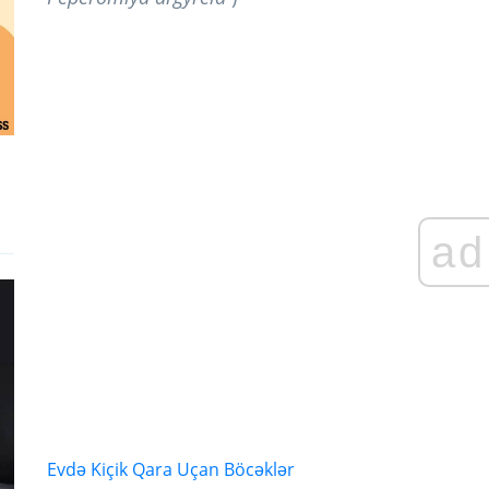
ad
Evdə Kiçik Qara Uçan Böcəklər