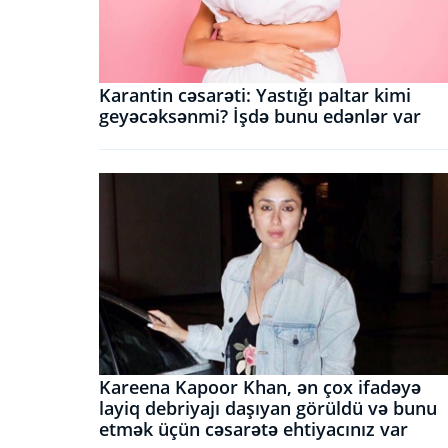
Karantin cəsarəti: Yastığı paltar kimi
geyəcəksənmi? İşdə bunu edənlər var
Kareena Kapoor Khan, ən çox ifadəyə
layiq debriyajı daşıyan görüldü və bunu
etmək üçün cəsarətə ehtiyacınız var