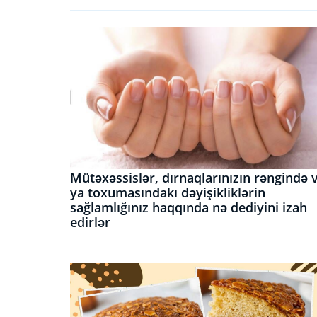
Mütəxəssislər, dırnaqlarınızın rəngində 
ya toxumasındakı dəyişikliklərin
sağlamlığınız haqqında nə dediyini izah
edirlər