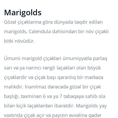
Marigolds
Gözəl çiçəklərinə görə dünyada təqdir edilən
marigolds, Calendula dahisindən bir növ çiçəkli
bitki növüdür.
Ümumi marigold çiçəkləri ümumiyyətlə parlaq
sarı və ya narıncı rəngli ləçəkləri olan böyük
çiçəklərdir və çiçək başı qaranlıq bir mərkəzə
malikdir. İnanılmaz dərəcədə gözəl bir çiçək
başlığı, təxminən 6 və ya 7 təbəqəyə sahib ola
bilən kiçik ləçəklərdən ibarətdir. Marigolds yay
vaxtında çiçək açır və payızın əvvəlinə qədər