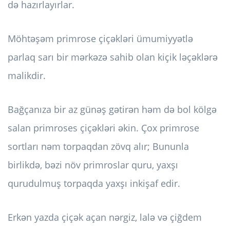
də hazırlayırlar.
Möhtəşəm primrose çiçəkləri ümumiyyətlə
parlaq sarı bir mərkəzə sahib olan kiçik ləçəklərə
malikdir.
Bağçanıza bir az günəş gətirən həm də bol kölgə
salan primroses çiçəkləri əkin. Çox primrose
sortları nəm torpaqdan zövq alır; Bununla
birlikdə, bəzi növ primroslar quru, yaxşı
qurudulmuş torpaqda yaxşı inkişaf edir.
Erkən yazda çiçək açan nərgiz, lalə və çiğdem