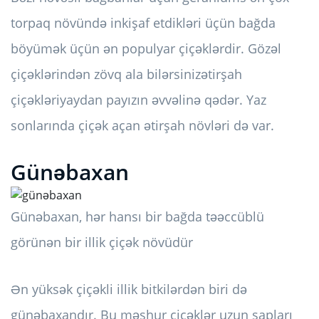
torpaq növündə inkişaf etdikləri üçün bağda
böyümək üçün ən populyar çiçəklərdir. Gözəl
çiçəklərindən zövq ala bilərsiniz
ətirşah
çiçəkləri
yaydan payızın əvvəlinə qədər. Yaz
sonlarında çiçək açan ətirşah növləri də var.
Günəbaxan
Günəbaxan, hər hansı bir bağda təəccüblü
görünən bir illik çiçək növüdür
Ən yüksək çiçəkli illik bitkilərdən biri də
günəbaxandır. Bu məşhur çiçəklər uzun sapları