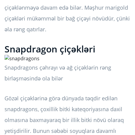
çiçəklənməyə davam edə bilər. Məşhur marigold
çiçəkləri mükəmməl bir bağ çiçəyi növüdür, çünki
əla rəng qatırlar.
Snapdragon çiçəkləri
Snapdragons çəhrayı və ağ çiçəklərin rəng
birləşməsində ola bilər
Gözəl çiçəklərinə görə dünyada təqdir edilən
snapdragons, çoxillik bitki kateqoriyasına daxil
olmasına baxmayaraq bir illik bitki növü olaraq
yetişdirilir. Bunun səbəbi soyuqlara davamlı