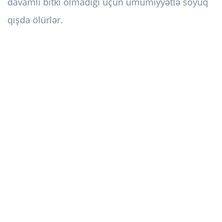
davamlı bitki olmadığı üçün ümumiyyətlə soyuq
qışda ölürlər.