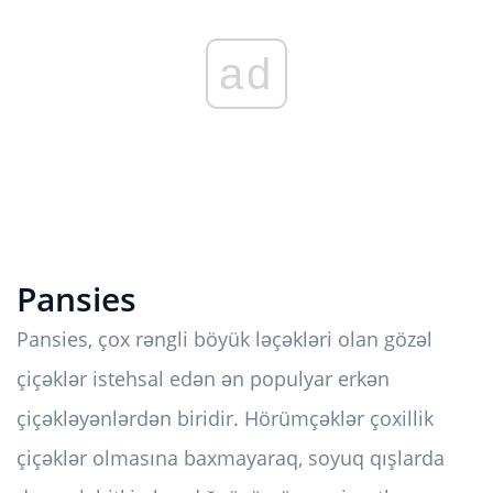
ad
Pansies
Pansies, çox rəngli böyük ləçəkləri olan gözəl
çiçəklər istehsal edən ən populyar erkən
çiçəkləyənlərdən biridir. Hörümçəklər çoxillik
çiçəklər olmasına baxmayaraq, soyuq qışlarda