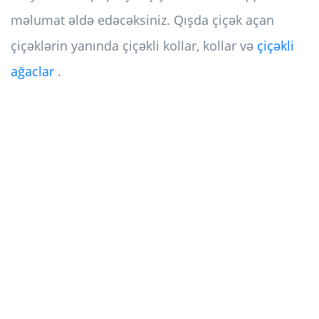
məlumat əldə edəcəksiniz. Qışda çiçək açan
çiçəklərin yanında çiçəkli kollar, kollar və
çiçəkli
ağaclar
.