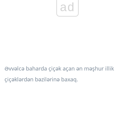
ad
Əvvəlcə baharda çiçək açan ən məşhur illik
çiçəklərdən bəzilərinə baxaq.