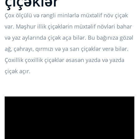
çiçəklər
Çox ölçülü və rəngli minlərlə müxtəlif növ çiçək
var. Məşhur illik çiçəklərin müxtəlif növləri bahar
və yaz aylarında çiçək aça bilər. Bu bağınıza gözəl
ağ, çəhrayı, qırmızı və ya sarı çiçəklər verə bilər.
Çoxillik çoxillik çiçəklər əsasən yazda və yazda
çiçək açır.
ad