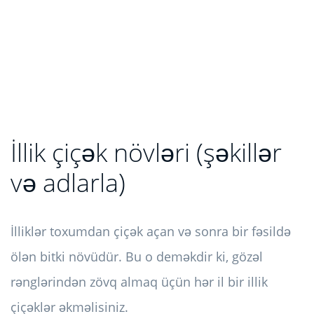
İllik çiçək növləri (şəkillər
və adlarla)
İlliklər toxumdan çiçək açan və sonra bir fəsildə
ölən bitki növüdür. Bu o deməkdir ki, gözəl
rənglərindən zövq almaq üçün hər il bir illik
çiçəklər əkməlisiniz.