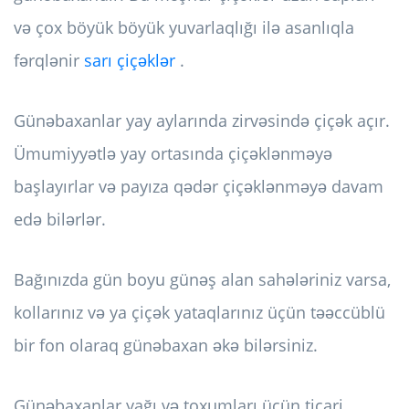
və çox böyük böyük yuvarlaqlığı ilə asanlıqla
fərqlənir
sarı çiçəklər
.
Günəbaxanlar yay aylarında zirvəsində çiçək açır.
Ümumiyyətlə yay ortasında çiçəklənməyə
başlayırlar və payıza qədər çiçəklənməyə davam
edə bilərlər.
Bağınızda gün boyu günəş alan sahələriniz varsa,
kollarınız və ya çiçək yataqlarınız üçün təəccüblü
bir fon olaraq günəbaxan əkə bilərsiniz.
Günəbaxanlar yağı və toxumları üçün ticari