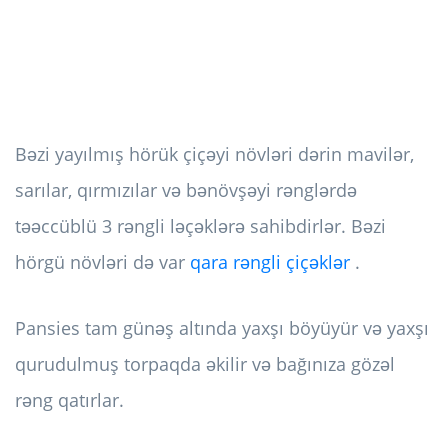
Bəzi yayılmış hörük çiçəyi növləri dərin mavilər,
sarılar, qırmızılar və bənövşəyi rənglərdə
təəccüblü 3 rəngli ləçəklərə sahibdirlər. Bəzi
hörgü növləri də var
qara rəngli çiçəklər
.
Pansies tam günəş altında yaxşı böyüyür və yaxşı
qurudulmuş torpaqda əkilir və bağınıza gözəl
rəng qatırlar.