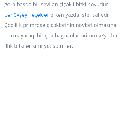
görə başqa bir sevilən çiçəkli bitki növüdür
bənövşəyi ləçəklər
erkən yazda istehsal edir.
Çoxillik primrose çiçəklərinin növləri olmasına
baxmayaraq, bir çox bağbanlar primrose'yu bir
illik bitkilər kimi yetişdirirlər.