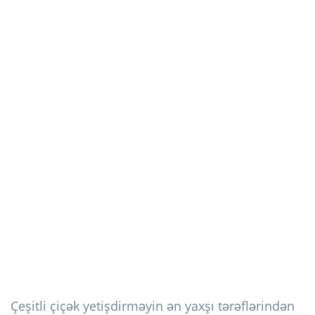
Çeşitli çiçək yetişdirməyin ən yaxşı tərəflərindən