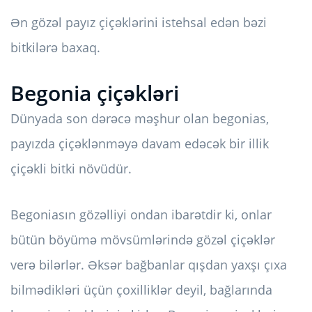
Ən gözəl payız çiçəklərini istehsal edən bəzi
bitkilərə baxaq.
Begonia çiçəkləri
Dünyada son dərəcə məşhur olan begonias,
payızda çiçəklənməyə davam edəcək bir illik
çiçəkli bitki növüdür.
Begoniasın gözəlliyi ondan ibarətdir ki, onlar
bütün böyümə mövsümlərində gözəl çiçəklər
verə bilərlər. Əksər bağbanlar qışdan yaxşı çıxa
bilmədikləri üçün çoxilliklər deyil, bağlarında