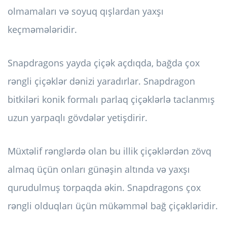
olmamaları və soyuq qışlardan yaxşı
keçməmələridir.
Snapdragons yayda çiçək açdıqda, bağda çox
rəngli çiçəklər dənizi yaradırlar. Snapdragon
bitkiləri konik formalı parlaq çiçəklərlə taclanmış
uzun yarpaqlı gövdələr yetişdirir.
Müxtəlif rənglərdə olan bu illik çiçəklərdən zövq
almaq üçün onları günəşin altında və yaxşı
qurudulmuş torpaqda əkin. Snapdragons çox
rəngli olduqları üçün mükəmməl bağ çiçəkləridir.