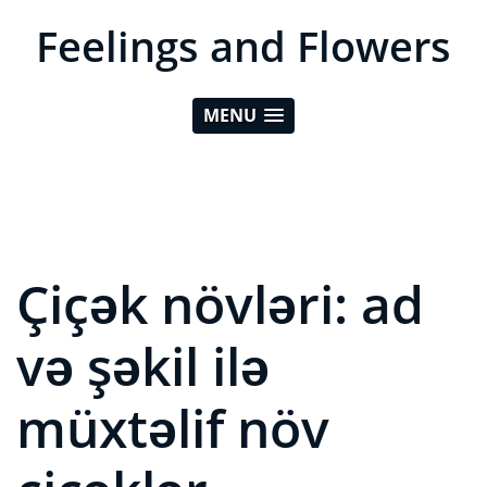
Feelings and Flowers
MENU
Çiçək növləri: ad
və şəkil ilə
müxtəlif növ