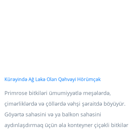
Kürəyində Ağ Ləkə Olan Qəhvəyi Hörümçək
Primrose bitkiləri ümumiyyətlə meşələrdə,
çimərliklərdə və çöllərdə vəhşi şəraitdə böyüyür.
Göyərtə sahəsini və ya balkon sahəsini
aydınlaşdırmaq üçün əla konteyner çiçəkli bitkilər