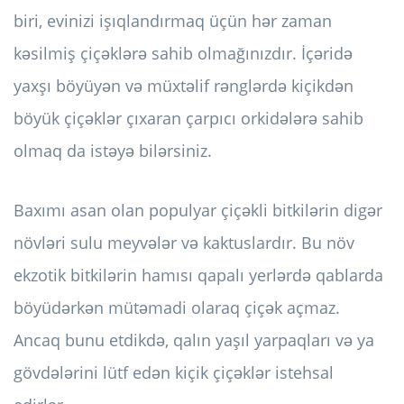
biri, evinizi işıqlandırmaq üçün hər zaman
kəsilmiş çiçəklərə sahib olmağınızdır. İçəridə
yaxşı böyüyən və müxtəlif rənglərdə kiçikdən
böyük çiçəklər çıxaran çarpıcı orkidələrə sahib
olmaq da istəyə bilərsiniz.
Baxımı asan olan populyar çiçəkli bitkilərin digər
növləri sulu meyvələr və kaktuslardır. Bu növ
ekzotik bitkilərin hamısı qapalı yerlərdə qablarda
böyüdərkən mütəmadi olaraq çiçək açmaz.
Ancaq bunu etdikdə, qalın yaşıl yarpaqları və ya
gövdələrini lütf edən kiçik çiçəklər istehsal