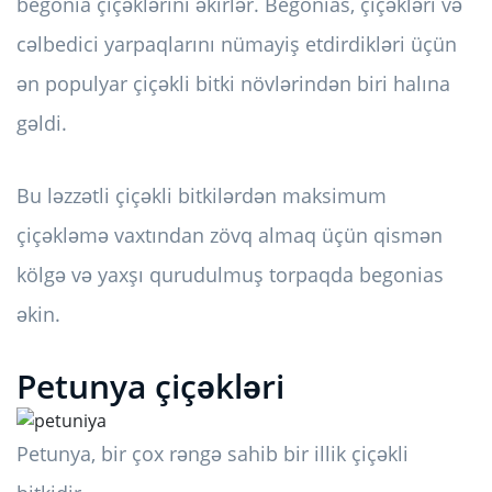
begonia çiçəklərini əkirlər. Begonias, çiçəkləri və
cəlbedici yarpaqlarını nümayiş etdirdikləri üçün
ən populyar çiçəkli bitki növlərindən biri halına
gəldi.
Bu ləzzətli çiçəkli bitkilərdən maksimum
çiçəkləmə vaxtından zövq almaq üçün qismən
kölgə və yaxşı qurudulmuş torpaqda begonias
əkin.
Petunya çiçəkləri
Petunya, bir çox rəngə sahib bir illik çiçəkli