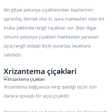
Ən gözəl petunya çiçəklərindən bəzilərinin
qaranlıq, demək olar ki, qara mərkəzləri olan bir
truba şəklində rəngli ləçəkləri var. Bəzi digər
ümumi petunya çiçəkləri mərkəzdən yaranan
açıq rəngli zolaqlı kiçik yuvarlaq ləçəklərə
sahibdir.
Xrizantema çiçəkləri
Xrizantema bağçanıza rəng qatdığı üçün son
dərəcə qovaqlı bir açıq çiçəkdir