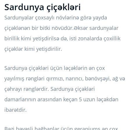
Sardunya çiçəkləri
Sardunyalar çoxsaylı növlərinə görə yayda
çiçəklənən bir bitki növüdür.
Əksər sardunyalar
birillik kimi yetişdirilsə də, isti zonalarda çoxillik
çiçəklər kimi yetişdirilir.
Sardunya çiçəkləri üçün ləçəklərin ən çox
yayılmış rəngləri qırmızı, narıncı, bənövşəyi, ağ və
çəhrayı rənglərdir. Sardunya çiçəkləri
damarlarının arasından keçən 5 uzun ləçəkdən
ibarətdir.
Bəzi həvəsli bağbanlar üçün geraniums ən çox