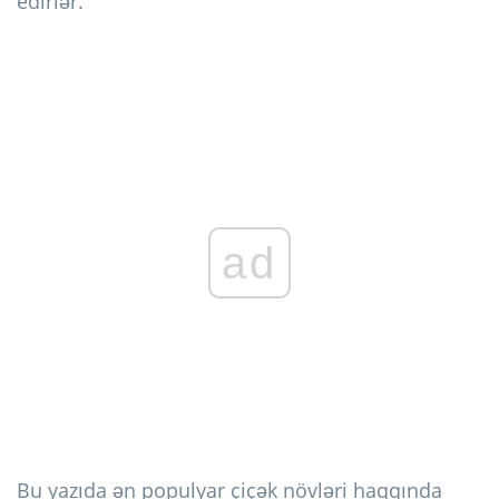
edirlər.
ad
Bu yazıda ən populyar çiçək növləri haqqında