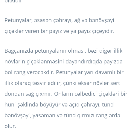
bitkidir
Petunyalar, əsasən çəhrayı, ağ və bənövşəyi
çiçəklər verən bir payız və ya payız çiçəyidir.
Bağçanızda petunyaların olması, bəzi digər illik
növlərin çiçəklənməsini dayandırdıqda payızda
bol rəng verəcəkdir. Petunyalar yarı davamlı bir
illik olaraq təsvir edilir, çünki əksər növlər sərt
dondan sağ çıxmır. Onların cəlbedici çiçəkləri bir
huni şəklində böyüyür və açıq çəhrayı, tünd
bənövşəyi, yasəmən və tünd qırmızı rənglərdə
olur.