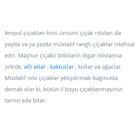
Ampul çiçəkləri kimi ümumi çiçək növləri də
yayda və ya yazda müxtəlif rəngli çiçəklər istehsal
edir. Məşhur çiçəkli bitkilərin digər növlərinə
orkide,
ətli ətlər
,
kaktuslar
, kollar və ağaclar.
Müxtəlif növ çiçəklər yetişdirmək bağınızda
demək olar ki, bütün il boyu çiçəklənməyinizi
təmin edə bilər.