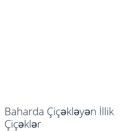
Baharda Çiçəkləyən İllik
Çiçəklər