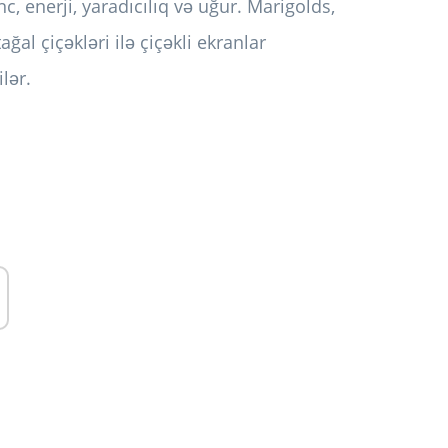
inc, enerji, yaradıcılıq və uğur. Marigolds,
ğal çiçəkləri ilə çiçəkli ekranlar
lər.