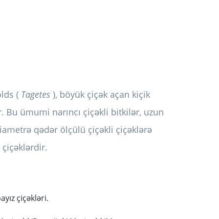
lds (
Tagetes
), böyük çiçək açan kiçik
. Bu ümumi narıncı çiçəkli bitkilər, uzun
iametrə qədər ölçülü çiçəkli çiçəklərə
 çiçəklərdir.
yız çiçəkləri.