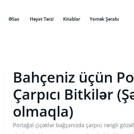
ƏSas
Həyat Tərzi
Kitablar
Yemək Şərabı
Bahçeniz üçün Por
Çarpıcı Bitkilər (Ş
olmaqla)
Portağal çiçəklər bağçanızda çarpıcı rəngli gözəl