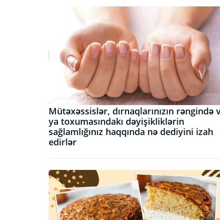
Mütəxəssislər, dırnaqlarınızın rəngində 
ya toxumasındakı dəyişikliklərin
sağlamlığınız haqqında nə dediyini izah
edirlər