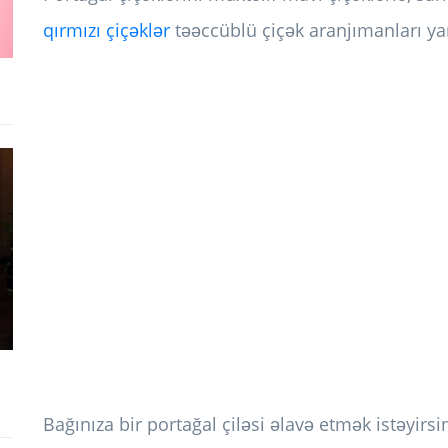
qırmızı çiçəklər
təəccüblü çiçək aranjımanları y
Bağınıza bir portağal çiləsi əlavə etmək istəyirsi