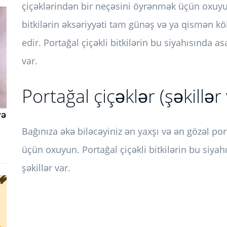
çiçəklərindən bir neçəsini öyrənmək üçün oxuyun
bitkilərin əksəriyyəti tam günəş və ya qismən k
edir. Portağal çiçəkli bitkilərin bu siyahısında 
var.
Portağal çiçəklər (şəkillər
və
Bağınıza əkə biləcəyiniz ən yaxşı və ən gözəl po
üçün oxuyun. Portağal çiçəkli bitkilərin bu siy
şəkillər var.