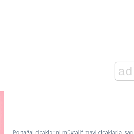
ad
Portağal çiçəklərini müxtəlif mavi çiçəklərlə, sarı