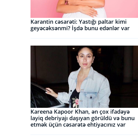
Karantin cəsarəti: Yastığı paltar kimi
geyəcəksənmi? İşdə bunu edənlər var
Kareena Kapoor Khan, ən çox ifadəyə
layiq debriyajı daşıyan görüldü və bunu
etmək üçün cəsarətə ehtiyacınız var