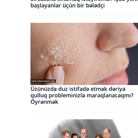
başlayanlar üçün bir bələdçi
Üzünüzdə duz istifadə etmək dəriyə
qulluq probleminizlə maraqlanacaqmı?
Öyrənmək