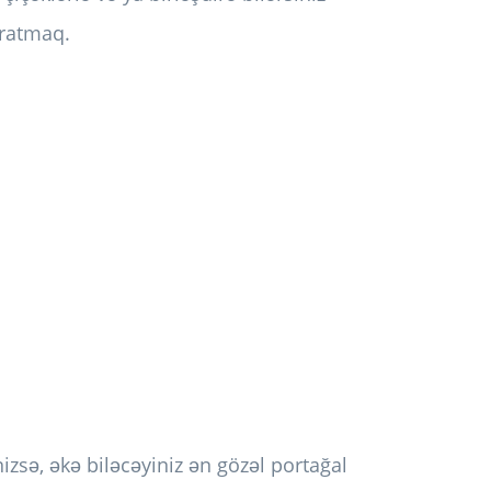
aratmaq.
nizsə, əkə biləcəyiniz ən gözəl portağal