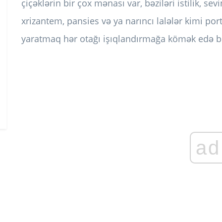
çiçəklərin bir çox mənası var, bəziləri istilik, sev
xrizantem, pansies və ya narıncı lalələr kimi porta
yaratmaq hər otağı işıqlandırmağa kömək edə bi
ad