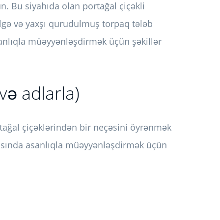
. Bu siyahıda olan portağal çiçəkli
ölgə və yaxşı qurudulmuş torpaq tələb
asanlıqla müəyyənləşdirmək üçün şəkillər
 və adlarla)
rtağal çiçəklərindən bir neçəsini öyrənmək
ahısında asanlıqla müəyyənləşdirmək üçün