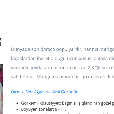
r
l
Dünyada son dərəcə populyardır, narıncı marigo
ləçəklərdən ibarət olduğu üçün xüsusilə gözəldir
yarpaqlı gövdələrin üstündə oturan 2,3 ”(6 sm) d
sahibdirlər. Marigolds bibərli bir qoxu verən illik
Qırmızı Sidr Ağacı Nə Kimi Görünür
Görkəmli xüsusiyyət: Bağınızı işıqlandıran gözəl pa
Böyüyən zonalar: 8 - 11.