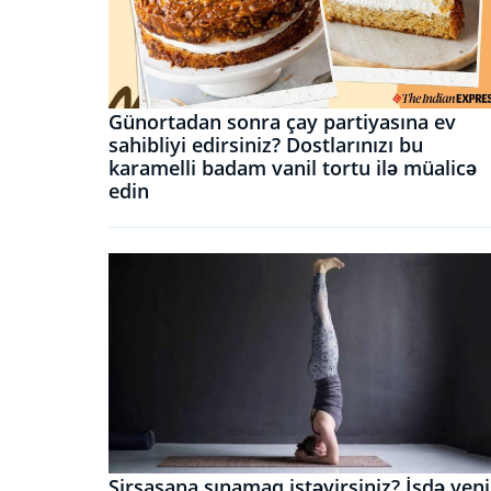
Günortadan sonra çay partiyasına ev
sahibliyi edirsiniz? Dostlarınızı bu
karamelli badam vanil tortu ilə müalicə
edin
Sirsasana sınamaq istəyirsiniz? İşdə yeni