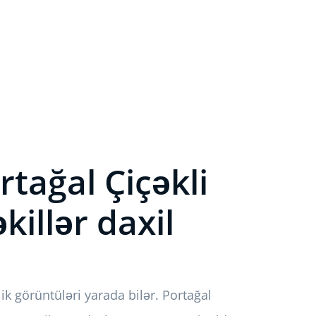
tağal Çiçəkli
əkillər daxil
lik görüntüləri yarada bilər. Portağal