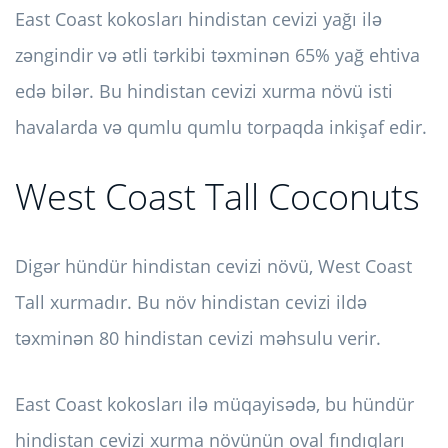
East Coast kokosları hindistan cevizi yağı ilə
zəngindir və ətli tərkibi təxminən 65% yağ ehtiva
edə bilər. Bu hindistan cevizi xurma növü isti
havalarda və qumlu qumlu torpaqda inkişaf edir.
West Coast Tall Coconuts
Digər hündür hindistan cevizi növü, West Coast
Tall xurmadır. Bu növ hindistan cevizi ildə
təxminən 80 hindistan cevizi məhsulu verir.
East Coast kokosları ilə müqayisədə, bu hündür
hindistan cevizi xurma növünün oval fındıqları