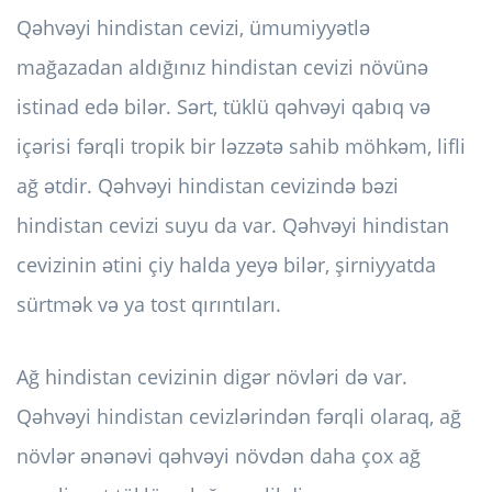
Qəhvəyi hindistan cevizi, ümumiyyətlə
mağazadan aldığınız hindistan cevizi növünə
istinad edə bilər. Sərt, tüklü qəhvəyi qabıq və
içərisi fərqli tropik bir ləzzətə sahib möhkəm, lifli
ağ ətdir. Qəhvəyi hindistan cevizində bəzi
hindistan cevizi suyu da var. Qəhvəyi hindistan
cevizinin ətini çiy halda yeyə bilər, şirniyyatda
sürtmək və ya tost qırıntıları.
Ağ hindistan cevizinin digər növləri də var.
Qəhvəyi hindistan cevizlərindən fərqli olaraq, ağ
növlər ənənəvi qəhvəyi növdən daha çox ağ