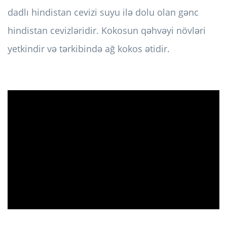
dadlı hindistan cevizi suyu ilə dolu olan gənc
hindistan cevizləridir. Kokosun qəhvəyi növləri
yetkindir və tərkibində ağ kokos ətidir.
ad