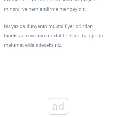
mineral və nəmləndirmə mənbəyidir.
Bu yazıda dünyanın müxtəlif yerlərindən
hindistan cevizinin müxtəlif növləri haqqında
məlumat əldə edəcəksiniz.
ad