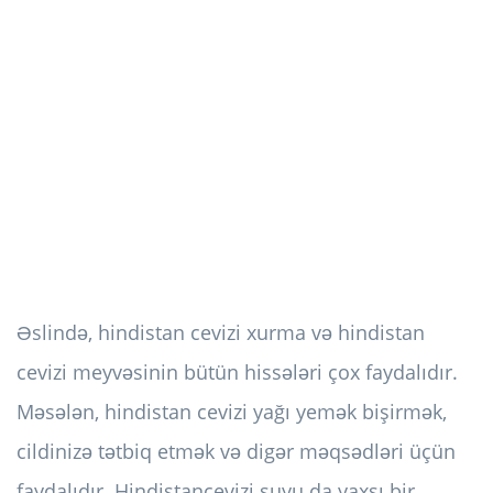
Əslində, hindistan cevizi xurma və hindistan
cevizi meyvəsinin bütün hissələri çox faydalıdır.
Məsələn, hindistan cevizi yağı yemək bişirmək,
cildinizə tətbiq etmək və digər məqsədləri üçün
faydalıdır. Hindistancevizi suyu da yaxşı bir