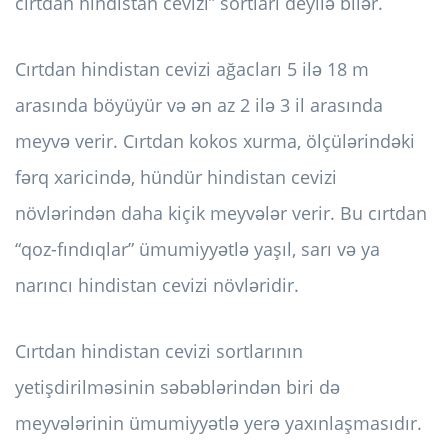
cırtdan hindistan cevizi” sortları deyilə bilər.
Cırtdan hindistan cevizi ağacları 5 ilə 18 m
arasında böyüyür və ən az 2 ilə 3 il arasında
meyvə verir. Cırtdan kokos xurma, ölçülərindəki
fərq xaricində, hündür hindistan cevizi
növlərindən daha kiçik meyvələr verir. Bu cırtdan
“qoz-fındıqlar” ümumiyyətlə yaşıl, sarı və ya
narıncı hindistan cevizi növləridir.
Cırtdan hindistan cevizi sortlarının
yetişdirilməsinin səbəblərindən biri də
meyvələrinin ümumiyyətlə yerə yaxınlaşmasıdır.