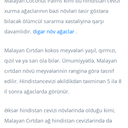
Malayan Coconut Palms kimi bu hindistan cevizi
xurma ağaclarının bəzi növləri təsir göstərə
biləcək ölümcül sararma xəstəliyinə qarşı
davamlıdır.
digər növ ağaclar
.
Malayan Cırtdan kokos meyvələri yaşıl, qırmızı,
qızıl və ya sarı ola bilər. Ümumiyyətlə, Malayan
cırtdan növü meyvələrinin rənginə görə təsnif
edilir. Hindistancevizi əkildikdən təxminən 5 ilə 8
il sonra ağaclarda görünür.
Əksər hindistan cevizi növlərində olduğu kimi,
Malayan Cırtdan ağ hindistan cevizlərində də