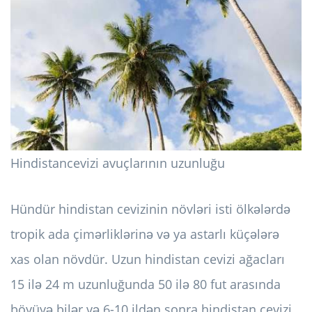
Hindistancevizi avuçlarının uzunluğu
Hündür hindistan cevizinin növləri isti ölkələrdə
tropik ada çimərliklərinə və ya astarlı küçələrə
xas olan növdür. Uzun hindistan cevizi ağacları
15 ilə 24 m uzunluğunda 50 ilə 80 fut arasında
böyüyə bilər və 6-10 ildən sonra hindistan cevizi