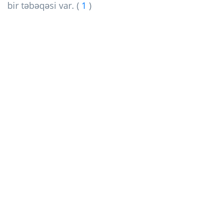
bir təbəqəsi var. (
1
)