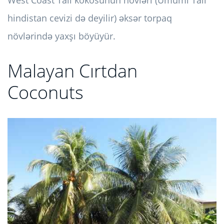
West Coast Tall kokosunun növləri (Ümumi Tall
hindistan cevizi də deyilir) əksər torpaq
növlərində yaxşı böyüyür.
Malayan Cırtdan
Coconuts