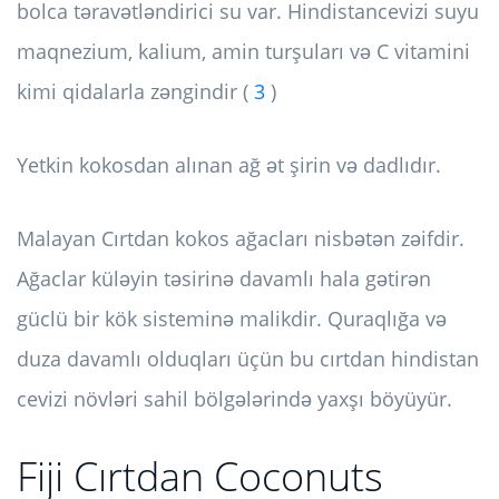
bolca təravətləndirici su var. Hindistancevizi suyu
maqnezium, kalium, amin turşuları və C vitamini
kimi qidalarla zəngindir (
3
)
Yetkin kokosdan alınan ağ ət şirin və dadlıdır.
Malayan Cırtdan kokos ağacları nisbətən zəifdir.
Ağaclar küləyin təsirinə davamlı hala gətirən
güclü bir kök sisteminə malikdir. Quraqlığa və
duza davamlı olduqları üçün bu cırtdan hindistan
cevizi növləri sahil bölgələrində yaxşı böyüyür.
Fiji Cırtdan Coconuts