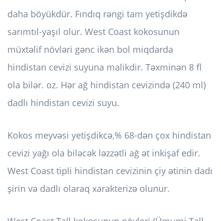
daha böyükdür. Fındıq rəngi tam yetişdikdə
sarımtıl-yaşıl olur. West Coast kokosunun
müxtəlif növləri gənc ikən bol miqdarda
hindistan cevizi suyuna malikdir. Təxminən 8 fl
ola bilər. oz. Hər ağ hindistan cevizində (240 ml)
dadlı hindistan cevizi suyu.
Kokos meyvəsi yetişdikcə,% 68-dən çox hindistan
cevizi yağı ola biləcək ləzzətli ağ ət inkişaf edir.
West Coast tipli hindistan cevizinin çiy ətinin dadı
şirin və dadlı olaraq xarakterizə olunur.