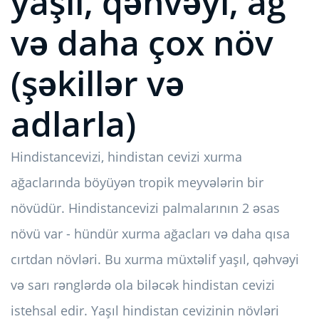
yaşıl, qəhvəyi, ağ
və daha çox növ
(şəkillər və
adlarla)
Hindistancevizi, hindistan cevizi xurma
ağaclarında böyüyən tropik meyvələrin bir
növüdür. Hindistancevizi palmalarının 2 əsas
növü var - hündür xurma ağacları və daha qısa
cırtdan növləri. Bu xurma müxtəlif yaşıl, qəhvəyi
və sarı rənglərdə ola biləcək hindistan cevizi
istehsal edir. Yaşıl hindistan cevizinin növləri