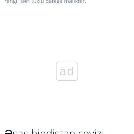
rəngli sərt tüklü qabığa malikdir.
ad
Əsas hindistan cevizi