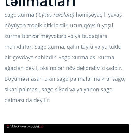
təlimatları
Sago xurma (
Cycas revoluta)
həmişəyaşıl, yavaş
böyüyən tropik bitkilərdir, uzun qövslü yaşıl
xurma bənzər meyvələrə və ya budaqlara
malikdirlər. Sago xurma, qalın tüylü və ya tüklü
bir gövdəyə sahibdir. Sago xurma əsl xurma
ağacları deyil, əksinə bir növ dekorativ sikaddır.
Böyüməsi asan olan sago palmalarına kral sago,
sikad palması, sago sikad və ya yapon sago
palması da deyilir.