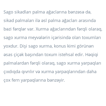
Sago sikadları palma ağaclarına bənzəsə də,
sikad palmaları ilə əsl palma ağacları arasında
bəzi fərqlər var. Xurma ağaclarından fərqli olaraq,
sago xurma meyvələrin içərisində olan toxumları
yoxdur. Dişi sago xurma, konus kimi görünən
əsas çiçək başından toxum istehsal edir. Həqiqi
palmalardan fərqli olaraq, sago xurma yarpaqları
çıxdıqda qıvrılır və xurma yarpaqlarından daha
çox fern yarpaqlarına bənzəyir.