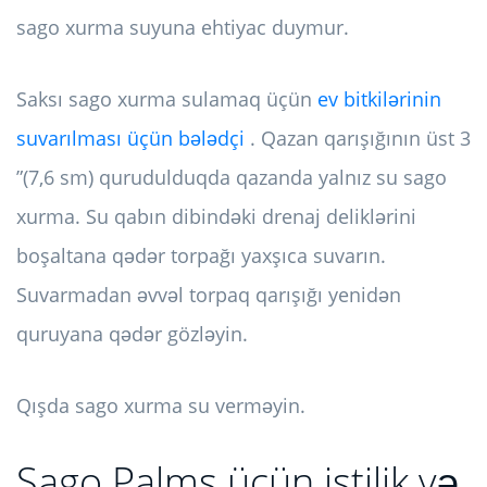
sago xurma suyuna ehtiyac duymur.
Saksı sago xurma sulamaq üçün
ev bitkilərinin
suvarılması üçün bələdçi
. Qazan qarışığının üst 3
”(7,6 sm) qurudulduqda qazanda yalnız su sago
xurma. Su qabın dibindəki drenaj deliklərini
boşaltana qədər torpağı yaxşıca suvarın.
Suvarmadan əvvəl torpaq qarışığı yenidən
quruyana qədər gözləyin.
Qışda sago xurma su verməyin.
Sago Palms üçün istilik və