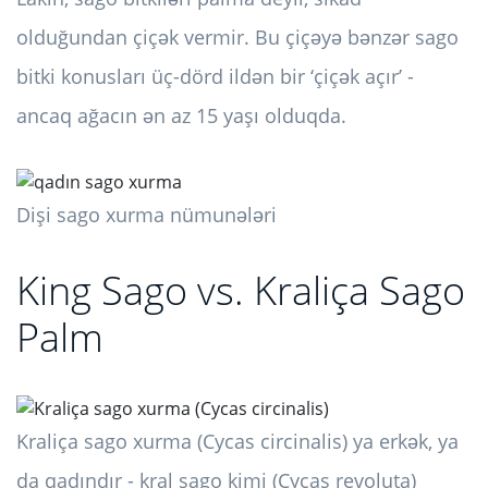
olduğundan çiçək vermir. Bu çiçəyə bənzər sago
bitki konusları üç-dörd ildən bir ‘çiçək açır’ -
ancaq ağacın ən az 15 yaşı olduqda.
Dişi sago xurma nümunələri
King Sago vs. Kraliça Sago
Palm
Kraliça sago xurma (Cycas circinalis) ya erkək, ya
da qadındır - kral sago kimi (Cycas revoluta)