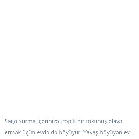
Sago xurma içərinizə tropik bir toxunuş əlavə
etmək üçün evdə də böyüyür. Yavaş böyüyən ev