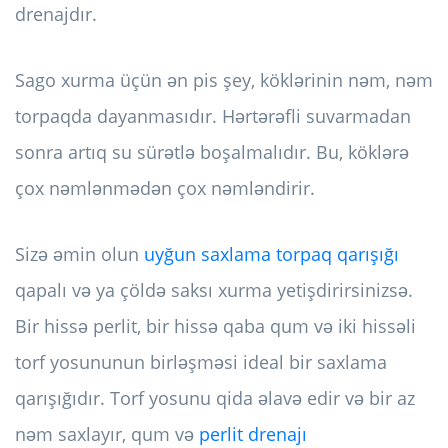
drenajdır.
Sago xurma üçün ən pis şey, köklərinin nəm, nəm
torpaqda dayanmasıdır. Hərtərəfli suvarmadan
sonra artıq su sürətlə boşalmalıdır. Bu, köklərə
çox nəmlənmədən çox nəmləndirir.
Sizə əmin olun
uyğun saxlama torpaq qarışığı
qapalı və ya çöldə saksı xurma yetişdirirsinizsə.
Bir hissə perlit, bir hissə qaba qum və iki hissəli
torf yosununun birləşməsi ideal bir saxlama
qarışığıdır. Torf yosunu qida əlavə edir və bir az
nəm saxlayır, qum və
perlit drenajı