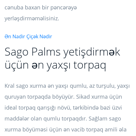
cənuba baxan bir pəncərəyə
yerləşdirməməlisiniz.
Ən Nadir Çiçək Nədir
Sago Palms yetişdirmək
üçün ən yaxşı torpaq
Kral sago xurma ən yaxşı qumlu, az turşulu, yaxşı
quruyan torpaqda böyüyür. Sikad xurma üçün
ideal torpaq qarışığı növü, tərkibində bəzi üzvi
maddələr olan qumlu torpaqdır. Sağlam sago
xurma böyüməsi üçün ən vacib torpaq amili əla