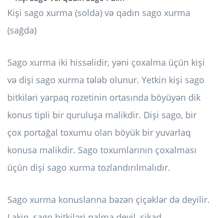
Kişi sago xurma (solda) və qadın sago xurma
(sağda)
Sago xurma iki hissəlidir, yəni çoxalma üçün kişi
və dişi sago xurma tələb olunur. Yetkin kişi sago
bitkiləri yarpaq rozetinin ortasında böyüyən dik
konus tipli bir quruluşa malikdir. Dişi sago, bir
çox portağal toxumu olan böyük bir yuvarlaq
konusa malikdir. Sago toxumlarının çoxalması
üçün dişi sago xurma tozlandırılmalıdır.
Sago xurma konuslarına bəzən çiçəklər də deyilir.
Lakin, sago bitkiləri palma deyil, sikad