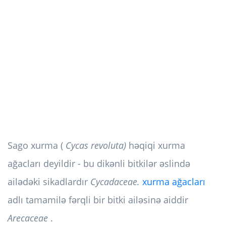
Sago xurma (
Cycas revoluta)
həqiqi xurma
ağacları deyildir - bu dikənli bitkilər əslində
ailədəki sikadlardır
Cycadaceae.
xurma ağacları
adlı tamamilə fərqli bir bitki ailəsinə aiddir
Arecaceae
.