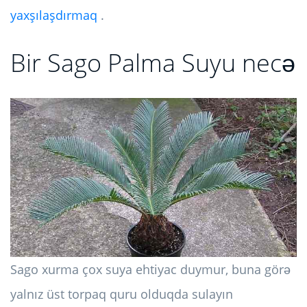
yaxşılaşdırmaq
.
Bir Sago Palma Suyu necə
Sago xurma çox suya ehtiyac duymur, buna görə
yalnız üst torpaq quru olduqda sulayın