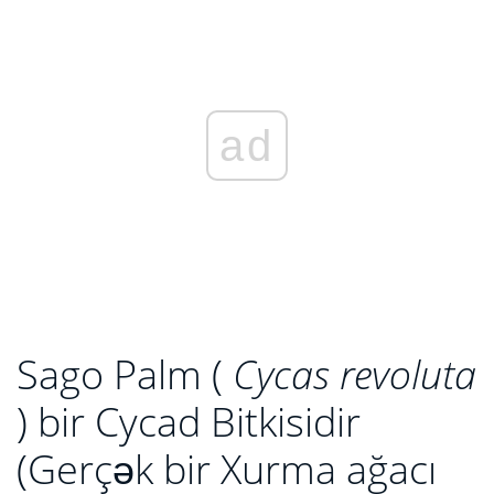
ad
Sago Palm (
Cycas revoluta
) bir Cycad Bitkisidir
(Gerçək bir Xurma ağacı