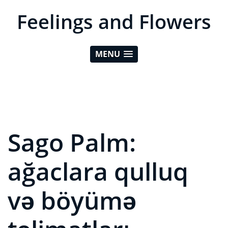
Feelings and Flowers
MENU
Sago Palm:
ağaclara qulluq
və böyümə