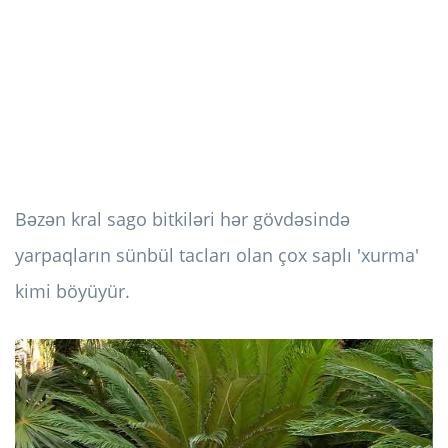
Bəzən kral sago bitkiləri hər gövdəsində
yarpaqların sünbül tacları olan çox saplı 'xurma'
kimi böyüyür.