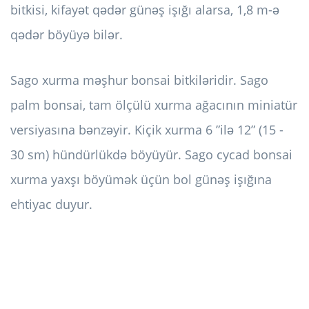
bitkisi, kifayət qədər günəş işığı alarsa, 1,8 m-ə
qədər böyüyə bilər.
Sago xurma məşhur bonsai bitkiləridir. Sago
palm bonsai, tam ölçülü xurma ağacının miniatür
versiyasına bənzəyir. Kiçik xurma 6 ”ilə 12” (15 -
30 sm) hündürlükdə böyüyür. Sago cycad bonsai
xurma yaxşı böyümək üçün bol günəş işığına
ehtiyac duyur.