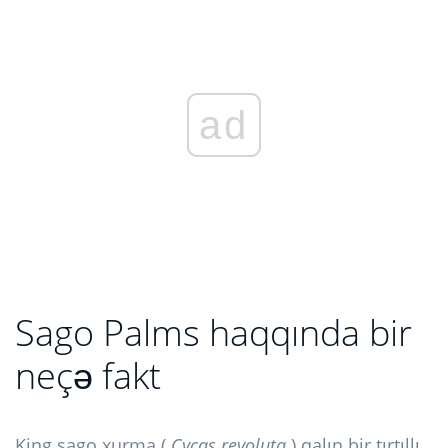
ad
Sago Palms haqqında bir
neçə fakt
King sago xurma (
Cycas revoluta
) qalın bir tırtıllı