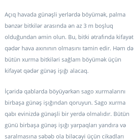
Açıq havada günəşli yerlərdə böyümək, palma
bənzər bitkilər arasında ən az 3 m boşluq
olduğundan əmin olun. Bu, bitki ətrafında kifayət
qədər hava axınının olmasını təmin edir. Həm də
bütün xurma bitkiləri sağlam böyümək üçün
kifayət qədər günəş işığı alacaq.
İçəridə qablarda böyüyərkən sago xurmalarını
birbaşa günəş işığından qoruyun. Sago xurma
qabı evinizdə günəşli bir yerdə olmalıdır. Bütün
günü birbaşa günəş işığı yarpaqları yandıra və
saralmasına səbəb ola biləcəyi üçün cikadları