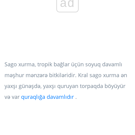
ad
Sago xurma, tropik bağlar üçün soyuq davamlı
məşhur mənzərə bitkiləridir. Kral sago xurma ən
yaxşı günəşdə, yaxşı quruyan torpaqda böyüyür
və var
quraqlığa davamlıdır
.