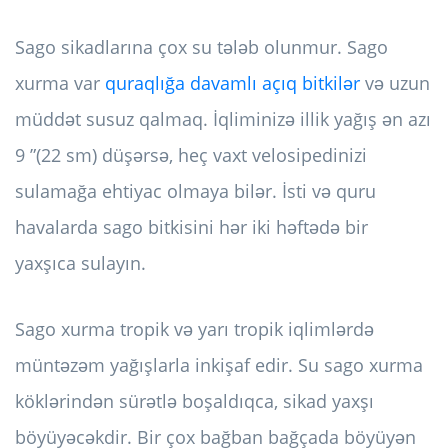
Sago sikadlarına çox su tələb olunmur. Sago
xurma var
quraqlığa davamlı açıq bitkilər
və uzun
müddət susuz qalmaq. İqliminizə illik yağış ən azı
9 ”(22 sm) düşərsə, heç vaxt velosipedinizi
sulamağa ehtiyac olmaya bilər. İsti və quru
havalarda sago bitkisini hər iki həftədə bir
yaxşıca sulayın.
Sago xurma tropik və yarı tropik iqlimlərdə
müntəzəm yağışlarla inkişaf edir. Su sago xurma
köklərindən sürətlə boşaldıqca, sikad yaxşı
böyüyəcəkdir. Bir çox bağban bağçada böyüyən