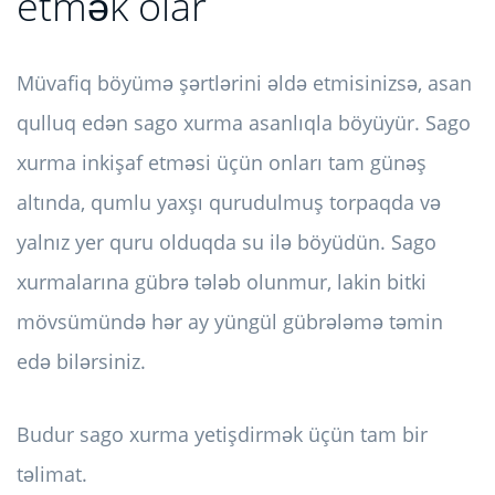
etmək olar
Müvafiq böyümə şərtlərini əldə etmisinizsə, asan
qulluq edən sago xurma asanlıqla böyüyür. Sago
xurma inkişaf etməsi üçün onları tam günəş
altında, qumlu yaxşı qurudulmuş torpaqda və
yalnız yer quru olduqda su ilə böyüdün. Sago
xurmalarına gübrə tələb olunmur, lakin bitki
mövsümündə hər ay yüngül gübrələmə təmin
edə bilərsiniz.
Budur sago xurma yetişdirmək üçün tam bir
təlimat.