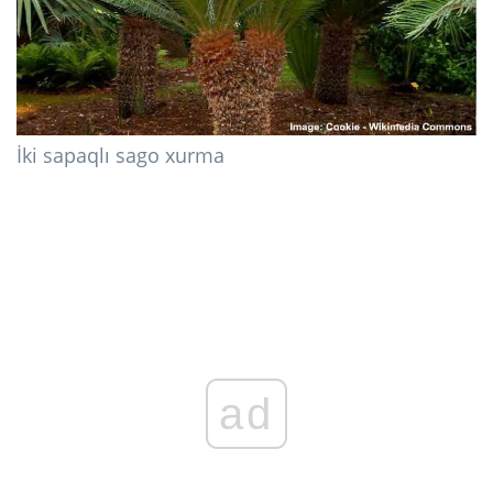
İki sapaqlı sago xurma
ad