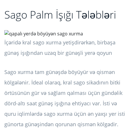
Sago Palm İşığı Tələbləri
İçəridə kral sago xurma yetişdirərkən, birbaşa
günəş işığından uzaq bir günəşli yerə qoyun
Sago xurma tam günəşdə böyüyür və qismən
kölgələnir. İdeal olaraq, kral sago sikadının bitki
örtüsünün gür və sağlam qalması üçün gündəlik
dörd-altı saat günəş işığına ehtiyacı var. İsti və
quru iqlimlərdə sago xurma üçün ən yaxşı yer isti
günorta günəşindən qorunan qismən kölgədir.