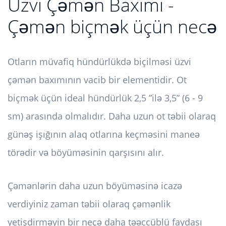
Üzvi Çəmən Baxımı -
Çəmən biçmək üçün necə
Otların müvafiq hündürlükdə biçilməsi üzvi
çəmən baxımının vacib bir elementidir. Ot
biçmək üçün ideal hündürlük 2,5 ”ilə 3,5” (6 - 9
sm) arasında olmalıdır. Daha uzun ot təbii olaraq
günəş işığının alaq otlarına keçməsini maneə
törədir və böyüməsinin qarşısını alır.
Çəmənlərin daha uzun böyüməsinə icazə
verdiyiniz zaman təbii olaraq çəmənlik
yetişdirməyin bir neçə daha təəccüblü faydası