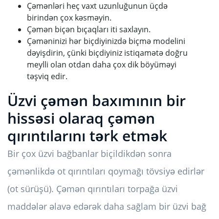
Çəmənləri heç vaxt uzunluğunun üçdə
birindən çox kəsməyin.
Çəmən biçən bıçaqları iti saxlayın.
Çəməninizi hər biçdiyinizdə biçmə modelini
dəyişdirin, çünki biçdiyiniz istiqamətə doğru
meylli olan otdan daha çox dik böyüməyi
təşviq edir.
Üzvi çəmən baxımının bir
hissəsi olaraq çəmən
qırıntılarını tərk etmək
Bir çox üzvi bağbanlar biçildikdən sonra
çəmənlikdə ot qırıntıları qoymağı tövsiyə edirlər
(ot sürüşü). Çəmən qırıntıları torpağa üzvi
maddələr əlavə edərək daha sağlam bir üzvi bağ