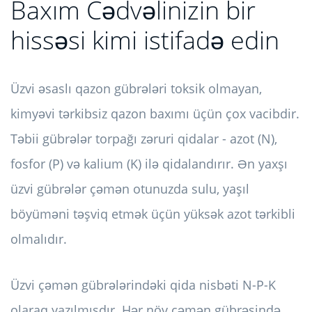
Baxım Cədvəlinizin bir
hissəsi kimi istifadə edin
Üzvi əsaslı qazon gübrələri toksik olmayan,
kimyəvi tərkibsiz qazon baxımı üçün çox vacibdir.
Təbii gübrələr torpağı zəruri qidalar - azot (N),
fosfor (P) və kalium (K) ilə qidalandırır. Ən yaxşı
üzvi gübrələr çəmən otunuzda sulu, yaşıl
böyüməni təşviq etmək üçün yüksək azot tərkibli
olmalıdır.
Üzvi çəmən gübrələrindəki qida nisbəti N-P-K
olaraq yazılmışdır. Hər növ çəmən gübrəsində