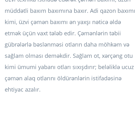
müddətli baxım baxımına baxır. Adi qazon baxımı
kimi, üzvi çəmən baxımı ən yaxşı nəticə əldə
etmək üçün vaxt tələb edir. Çəmənlərin təbii
gübrələrlə bəslənməsi otların daha möhkəm və
sağlam olması deməkdir. Sağlam ot, xərçəng otu
kimi ümumi yabanı otları sıxışdırır; beləliklə ucuz
çəmən alaq otlarını öldürənlərin istifadəsinə
ehtiyac azalır.