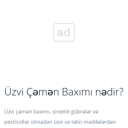
ad
Üzvi Çəmən Baxımı nədir?
Üzvi çəmən baxımı, sintetik gübrələr və
pestisidlər olmadan üzvi və təbii maddələrdən