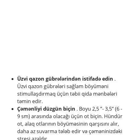
Üzvi qazon gübrələrindən istifadə edin
.
Üzvi qazon gübrələri sağlam böyüməni
stimullaşdırmaq üçün təbii qida mənbələri
təmin edir.
Çəmənliyi düzgün biçin
. Boyu 2,5 ”- 3,5” (6 -
9 sm) arasında olacağı üçün ot biçin. Hündür
ot, alaq otlarının böyüməsinin qarşısını alır,
daha az suvarma tələb edir və çəməninizdəki
stresi azaldır.