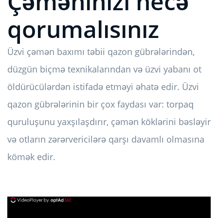
Çəməninizi necə
qorumalısınız
Üzvi çəmən baxımı təbii qazon gübrələrindən,
düzgün biçmə texnikalarından və üzvi yabanı ot
öldürücülərdən istifadə etməyi əhatə edir. Üzvi
qazon gübrələrinin bir çox faydası var: torpaq
quruluşunu yaxşılaşdırır, çəmən köklərini bəsləyir
və otların zərərvericilərə qarşı davamlı olmasına
kömək edir.