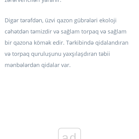
Digər tərəfdən, üzvi qazon gübrələri ekoloji
cəhətdən təmizdir və sağlam torpaq və sağlam
bir qazona kömək edir. Tərkibində qidalandıran
və torpaq quruluşunu yaxşılaşdıran təbii
mənbələrdən qidalar var.
ad