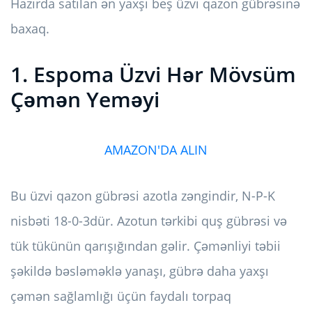
Hazırda satılan ən yaxşı beş üzvi qazon gübrəsinə
baxaq.
1. Espoma Üzvi Hər Mövsüm
Çəmən Yeməyi
AMAZON'DA ALIN
Bu üzvi qazon gübrəsi azotla zəngindir, N-P-K
nisbəti 18-0-3dür. Azotun tərkibi quş gübrəsi və
tük tükünün qarışığından gəlir. Çəmənliyi təbii
şəkildə bəsləməklə yanaşı, gübrə daha yaxşı
çəmən sağlamlığı üçün faydalı torpaq