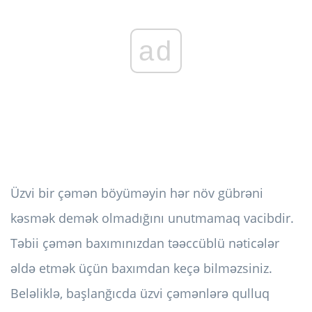
ad
Üzvi bir çəmən böyüməyin hər növ gübrəni
kəsmək demək olmadığını unutmamaq vacibdir.
Təbii çəmən baxımınızdan təəccüblü nəticələr
əldə etmək üçün baxımdan keçə bilməzsiniz.
Beləliklə, başlanğıcda üzvi çəmənlərə qulluq