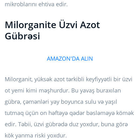
mikroblarını ehtiva edir.
Milorganite Üzvi Azot
Gübrəsi
AMAZON'DA ALIN
Milorganit, yüksək azot tərkibli keyfiyyətli bir üzvi
ot yemi kimi məşhurdur. Bu yavaş buraxılan
gübrə, çəmənləri yay boyunca sulu və yaşıl
tutmaq üçün on həftəyə qədər bəsləməyə kömək
edir. Təbii, üzvi gübrədə duz yoxdur, buna görə
kök yanma riski yoxdur.