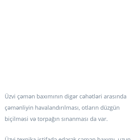
Üzvi çəmən baxımının digər cəhətləri arasında
çəmənliyin havalandırılması, otların düzgün
biçilməsi və torpağın sınanması da var.
Üzvi texnika istifadə edərək çəmən baxımı, uzun