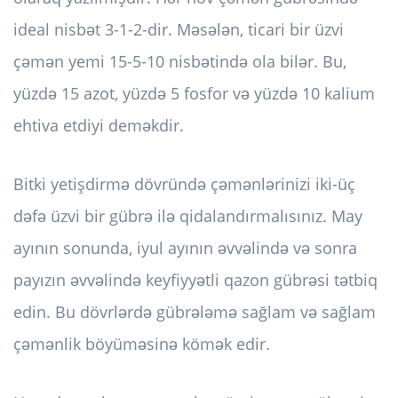
ideal nisbət 3-1-2-dir. Məsələn, ticari bir üzvi
çəmən yemi 15-5-10 nisbətində ola bilər. Bu,
yüzdə 15 azot, yüzdə 5 fosfor və yüzdə 10 kalium
ehtiva etdiyi deməkdir.
Bitki yetişdirmə dövründə çəmənlərinizi iki-üç
dəfə üzvi bir gübrə ilə qidalandırmalısınız. May
ayının sonunda, iyul ayının əvvəlində və sonra
payızın əvvəlində keyfiyyətli qazon gübrəsi tətbiq
edin. Bu dövrlərdə gübrələmə sağlam və sağlam
çəmənlik böyüməsinə kömək edir.