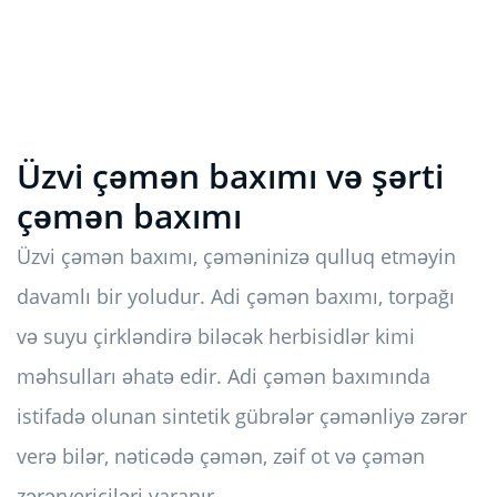
Üzvi çəmən baxımı və şərti
çəmən baxımı
Üzvi çəmən baxımı, çəməninizə qulluq etməyin
davamlı bir yoludur. Adi çəmən baxımı, torpağı
və suyu çirkləndirə biləcək herbisidlər kimi
məhsulları əhatə edir. Adi çəmən baxımında
istifadə olunan sintetik gübrələr çəmənliyə zərər
verə bilər, nəticədə çəmən, zəif ot və çəmən
zərərvericiləri yaranır.