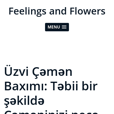
Feelings and Flowers
MENU
Üzvi Çəmən
Baxımı: Təbii bir
şəkildə