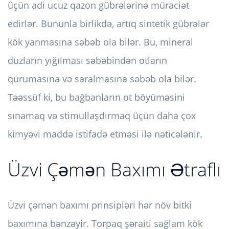
üçün adi ucuz qazon gübrələrinə müraciət
edirlər. Bununla birlikdə, artıq sintetik gübrələr
kök yanmasına səbəb ola bilər. Bu, mineral
duzların yığılması səbəbindən otların
qurumasına və saralmasına səbəb ola bilər.
Təəssüf ki, bu bağbanların ot böyüməsini
sınamaq və stimullaşdırmaq üçün daha çox
kimyəvi maddə istifadə etməsi ilə nəticələnir.
Üzvi Çəmən Baxımı Ətraflı
Üzvi çəmən baxımı prinsipləri hər növ bitki
baxımına bənzəyir. Torpaq şəraiti sağlam kök