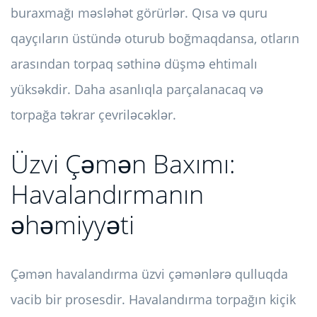
buraxmağı məsləhət görürlər. Qısa və quru
qayçıların üstündə oturub boğmaqdansa, otların
arasından torpaq səthinə düşmə ehtimalı
yüksəkdir. Daha asanlıqla parçalanacaq və
torpağa təkrar çevriləcəklər.
Üzvi Çəmən Baxımı:
Havalandırmanın
əhəmiyyəti
Çəmən havalandırma üzvi çəmənlərə qulluqda
vacib bir prosesdir. Havalandırma torpağın kiçik