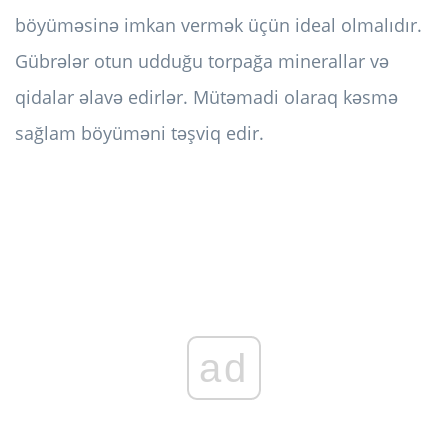
böyüməsinə imkan vermək üçün ideal olmalıdır.
Gübrələr otun udduğu torpağa minerallar və
qidalar əlavə edirlər. Mütəmadi olaraq kəsmə
sağlam böyüməni təşviq edir.
ad