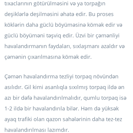
tıxaclarının götürülməsini və ya torpağın
deşiklərlə deşilməsini əhatə edir. Bu proses
köklərin daha güclü böyüməsinə kömək edir və
güclü böyüməni təşviq edir. Üzvi bir çəmənliyi
havalandırmanın faydaları, sıxlaşmanı azaldır və
çəmənin çıxarılmasına kömək edir.
Çəmən havalandırma tezliyi torpaq növündən
asılıdır. Gil kimi asanlıqla sıxılmış torpaq ildə ən
azı bir dəfə havalandırılmalıdır, qumlu torpaq isə
1-2 ildə bir havalandırıla bilər. Həm də yüksək
ayaq trafiki olan qazon sahələrinin daha tez-tez
havalandırılması lazımdır.