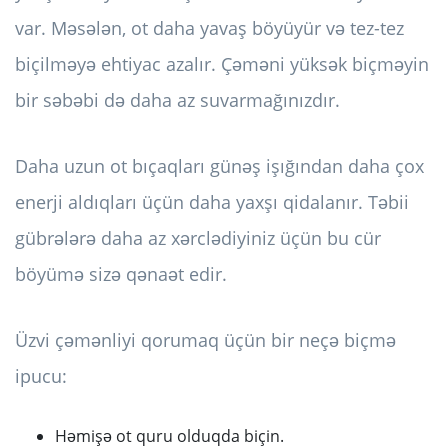
var. Məsələn, ot daha yavaş böyüyür və tez-tez
biçilməyə ehtiyac azalır. Çəməni yüksək biçməyin
bir səbəbi də daha az suvarmağınızdır.
Daha uzun ot bıçaqları günəş işığından daha çox
enerji aldıqları üçün daha yaxşı qidalanır. Təbii
gübrələrə daha az xərclədiyiniz üçün bu cür
böyümə sizə qənaət edir.
Üzvi çəmənliyi qorumaq üçün bir neçə biçmə
ipucu:
Həmişə ot quru olduqda biçin.