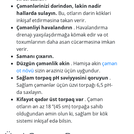
Çəmənlərinizi dərindən, lakin nadir
hallarda sulayın.
Bu, otların dərin kökləri
inkişaf etdirməsinə təkan verir.
Çəmənliyi havalandırın
. Havalandırma
drenajı yaxşılaşdırmağa kömək edir və ot
toxumlarının daha asan cücərməsinə imkan
verir.
Samanı çıxarın.
Düzgün çəmənlik əkin
. Həmişə əkin
çəmən
ot növü
sizin əraziniz üçün uyğundur.
Sağlam torpaq pH səviyyəsini qoruyun
.
Sağlam çəmənlər üçün üzvi torpağı 6,5 pH-
da saxlayın.
Kifayət qədər üst torpaq var
. Çəmən
otların ən az 18 ”(45 sm) torpağa sahib
olduğundan əmin olun ki, sağlam bir kök
sistemi inkişaf edə bilsin.