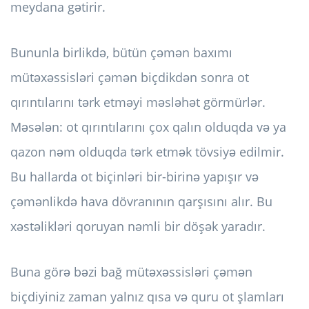
meydana gətirir.
Bununla birlikdə, bütün çəmən baxımı
mütəxəssisləri çəmən biçdikdən sonra ot
qırıntılarını tərk etməyi məsləhət görmürlər.
Məsələn: ot qırıntılarını çox qalın olduqda və ya
qazon nəm olduqda tərk etmək tövsiyə edilmir.
Bu hallarda ot biçinləri bir-birinə yapışır və
çəmənlikdə hava dövranının qarşısını alır. Bu
xəstəlikləri qoruyan nəmli bir döşək yaradır.
Buna görə bəzi bağ mütəxəssisləri çəmən
biçdiyiniz zaman yalnız qısa və quru ot şlamları