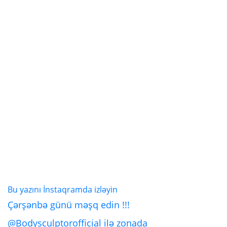
Bu yazını İnstaqramda izləyin
Çərşənbə günü məşq edin !!!
@Bodysculptorofficial ilə zonada