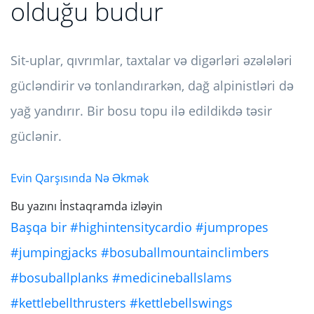
olduğu budur
Sit-uplar, qıvrımlar, taxtalar və digərləri əzələləri
gücləndirir və tonlandırarkən, dağ alpinistləri də
yağ yandırır. Bir bosu topu ilə edildikdə təsir
güclənir.
Evin Qarşısında Nə Əkmək
Bu yazını İnstaqramda izləyin
Başqa bir #highintensitycardio #jumpropes
#jumpingjacks #bosuballmountainclimbers
#bosuballplanks #medicineballslams
#kettlebellthrusters #kettlebellswings