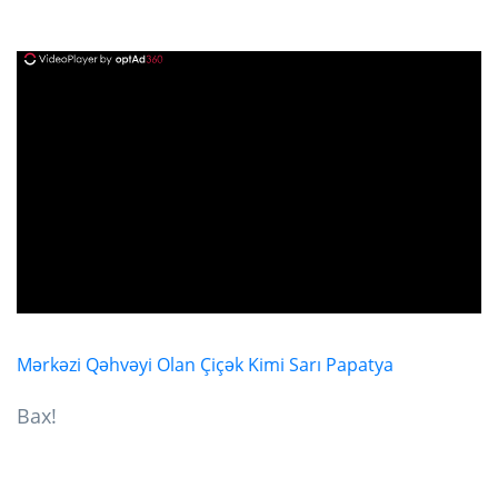
ad
Mərkəzi Qəhvəyi Olan Çiçək Kimi Sarı Papatya
Bax!