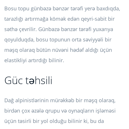
Bosu topu günbəzə bənzər tərəfi yerə baxdıqda,
tarazlığı artırmağa kömək edən qeyri-sabit bir
səthə çevrilir. Günbəzə bənzər tərəfi yuxarıya
qoyulduqda, bosu topunun orta səviyyəli bir
məşq olaraq bütün nüvəni hədəf aldığı üçün
elastikliyi artırdığı bilinir.
Güc təhsili
Dağ alpinistlərinin mürəkkəb bir məşq olaraq,
birdən çox əzələ qrupu və oynaqların işləməsi
üçün təsirli bir yol olduğu bilinir ki, bu da