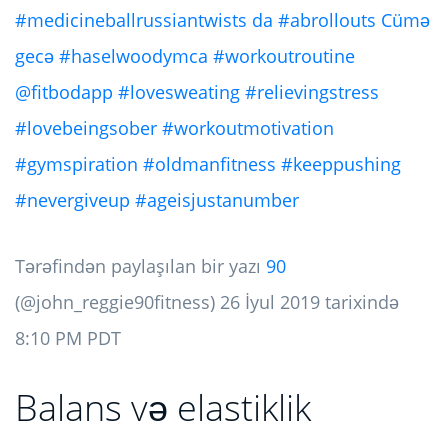
#medicineballrussiantwists da #abrollouts Cümə
gecə #haselwoodymca #workoutroutine
@fitbodapp #lovesweating #relievingstress
#lovebeingsober #workoutmotivation
#gymspiration #oldmanfitness #keeppushing
#nevergiveup #ageisjustanumber
Tərəfindən paylaşılan bir yazı
90
(@john_reggie90fitness) 26 İyul 2019 tarixində
8:10 PM PDT
Balans və elastiklik