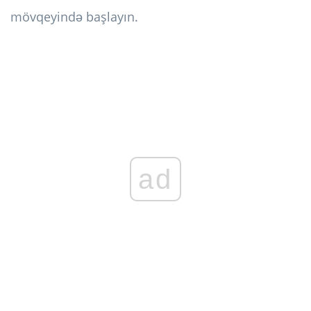
mövqeyində başlayın.
ad