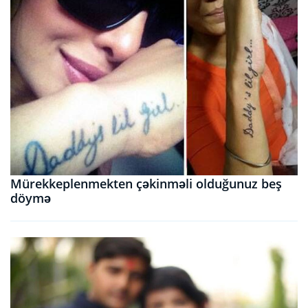
Mürekkeplenmekten çəkinməli olduğunuz beş
döymə