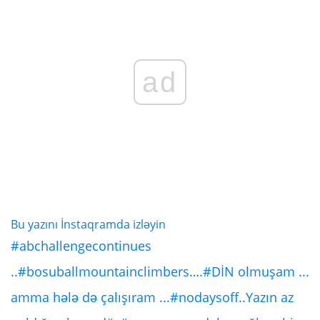
ad
Bu yazını İnstaqramda izləyin
#abchallengecontinues
..#bosuballmountainclimbers….#DİN olmuşam ...
amma hələ də çalışıram ...#nodaysoff..Yazın az