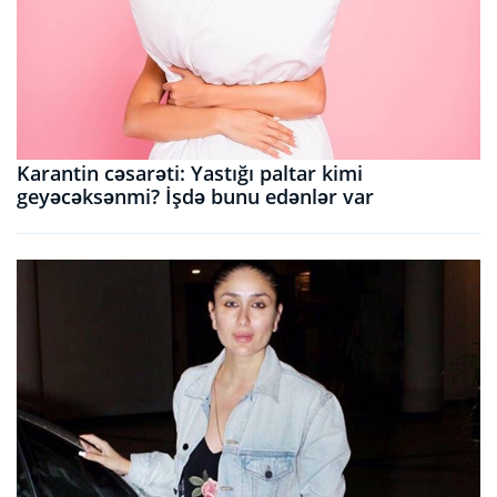
Karantin cəsarəti: Yastığı paltar kimi
geyəcəksənmi? İşdə bunu edənlər var