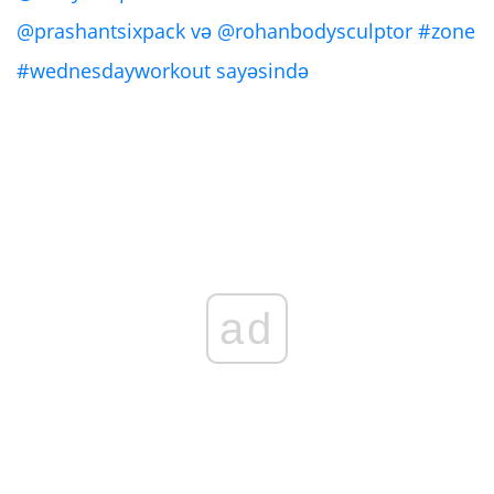
@prashantsixpack və @rohanbodysculptor #zone
#wednesdayworkout sayəsində
ad