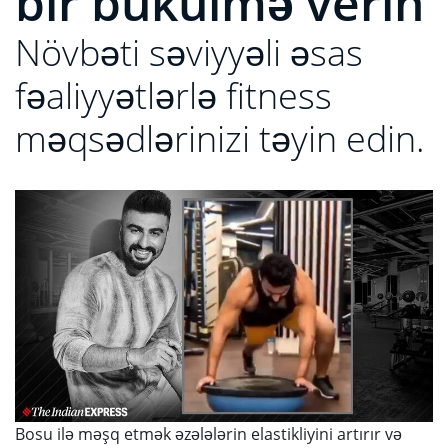
bir bükülmə verin
Növbəti səviyyəli əsas
fəaliyyətlərlə fitness
məqsədlərinizi təyin edin.
Bosu ilə məşq etmək əzələlərin elastikliyini artırır və