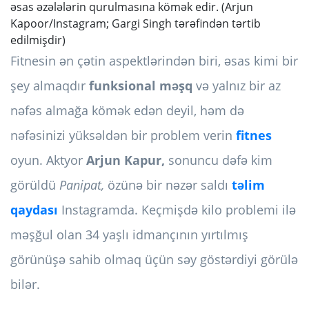
əsas əzələlərin qurulmasına kömək edir. (Arjun
Kapoor/Instagram; Gargi Singh tərəfindən tərtib
edilmişdir)
Fitnesin ən çətin aspektlərindən biri, əsas kimi bir
şey almaqdır
funksional məşq
və yalnız bir az
nəfəs almağa kömək edən deyil, həm də
nəfəsinizi yüksəldən bir problem verin
fitnes
oyun. Aktyor
Arjun Kapur,
sonuncu dəfə kim
görüldü
Panipat,
özünə bir nəzər saldı
təlim
qaydası
Instagramda. Keçmişdə kilo problemi ilə
məşğul olan 34 yaşlı idmançının yırtılmış
görünüşə sahib olmaq üçün səy göstərdiyi görülə
bilər.