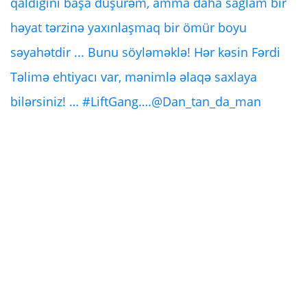
qaldığını başa düşürəm, amma daha sağlam bir
həyat tərzinə yaxınlaşmaq bir ömür boyu
səyahətdir ... Bunu söyləməklə! Hər kəsin Fərdi
Təlimə ehtiyacı var, mənimlə əlaqə saxlaya
bilərsiniz! … #LiftGang….@Dan_tan_da_man