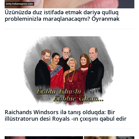
Üzünüzdə duz istifadə etmək dəriyə qulluq
probleminizlə maraqlanacaqmı? Öyrənmək
Raichands Windsors ilə tanış olduqda: Bir
illüstratorun desi Royals -ın çıxışını qəbul edir