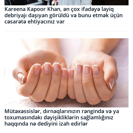
Kareena Kapoor Khan, ən çox ifadəyə layiq
debriyajı daşıyan görüldü və bunu etmək üçün
cəsarətə ehtiyacınız var
Mütəxəssislər, dırnaqlarınızın rəngində və ya
toxumasındakı dəyişikliklərin sağlamlığınız
haqqında nə dediyini izah edirlər