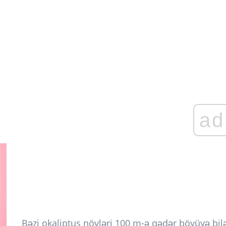
ad
Bəzi okaliptus növləri 100 m-ə qədər böyüyə bilər.