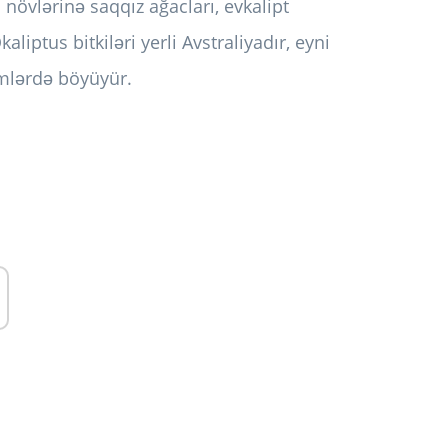
 növlərinə saqqız ağacları, evkalipt
liptus bitkiləri yerli Avstraliyadır, eyni
mlərdə böyüyür.