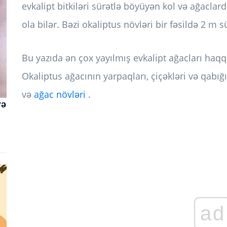
evkalipt bitkiləri sürətlə böyüyən kol və ağaclar
ola bilər. Bəzi okaliptus növləri bir fəsildə 2 m 
Bu yazıda ən çox yayılmış evkalipt ağacları haq
Okaliptus ağacının yarpaqları, çiçəkləri və qabığın
və
ağac növləri
.
və
ad