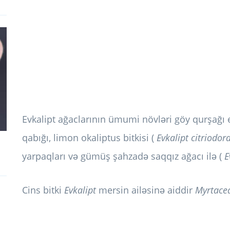
Evkalipt ağaclarının ümumi növləri göy qurşağı e
qabığı, limon okaliptus bitkisi (
Evkalipt citriodor
yarpaqları və gümüş şahzadə saqqız ağacı ilə (
E
Cins bitki
Evkalipt
mersin ailəsinə aiddir
Myrtace