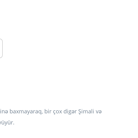
inə baxmayaraq, bir çox digər Şimali və
yüyür.