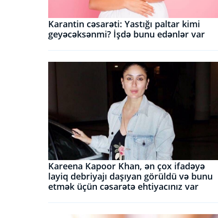
Karantin cəsarəti: Yastığı paltar kimi
geyəcəksənmi? İşdə bunu edənlər var
Kareena Kapoor Khan, ən çox ifadəyə
layiq debriyajı daşıyan görüldü və bunu
etmək üçün cəsarətə ehtiyacınız var