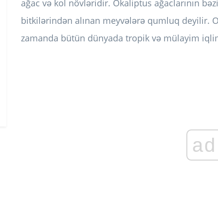
ağac və kol növləridir. Okaliptus ağaclarının bəzi
bitkilərindən alınan meyvələrə qumluq deyilir. Oka
zamanda bütün dünyada tropik və mülayim iqli
ad