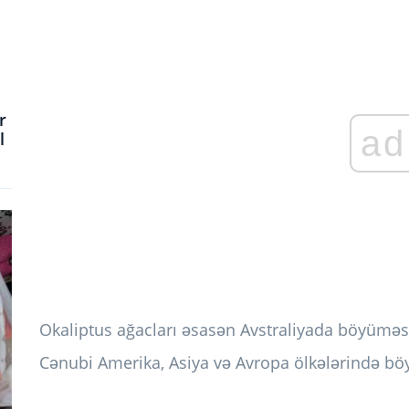
r
ad
l
Okaliptus ağacları əsasən Avstraliyada böyüməs
Cənubi Amerika, Asiya və Avropa ölkələrində bö