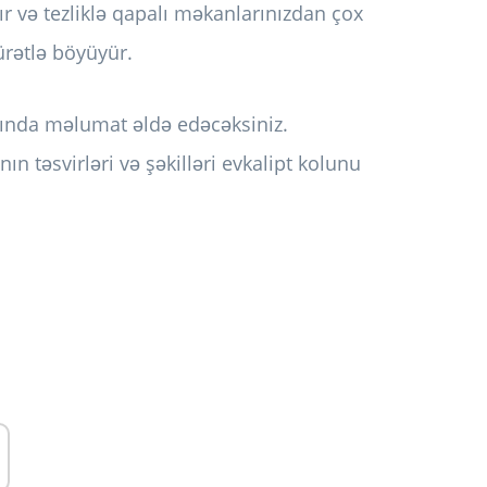
dır və tezliklə qapalı məkanlarınızdan çox
sürətlə böyüyür.
qında məlumat əldə edəcəksiniz.
ın təsvirləri və şəkilləri evkalipt kolunu