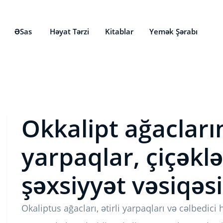
ƏSas
Həyat Tərzi
Kitablar
Yemək Şərabı
Okkalipt ağacların
yarpaqlar, çiçəklə
şəxsiyyət vəsiqəsi 
Okaliptus ağacları, ətirli yarpaqları və cəlbedic