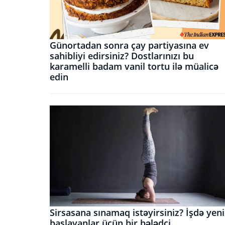
Günortadan sonra çay partiyasına ev
sahibliyi edirsiniz? Dostlarınızı bu
karamelli badam vanil tortu ilə müalicə
edin
Sirsasana sınamaq istəyirsiniz? İşdə yeni
başlayanlar üçün bir bələdçi