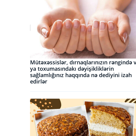
Mütəxəssislər, dırnaqlarınızın rəngində 
ya toxumasındakı dəyişikliklərin
sağlamlığınız haqqında nə dediyini izah
edirlər