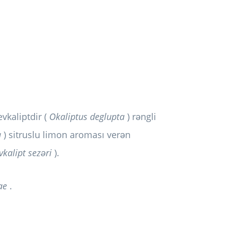
vkaliptdir (
Okaliptus deglupta
) rəngli
a
) sitruslu limon aroması verən
vkalipt sezəri
).
ae
.