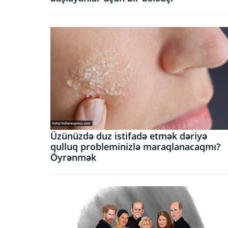
Üzünüzdə duz istifadə etmək dəriyə
qulluq probleminizlə maraqlanacaqmı?
Öyrənmək