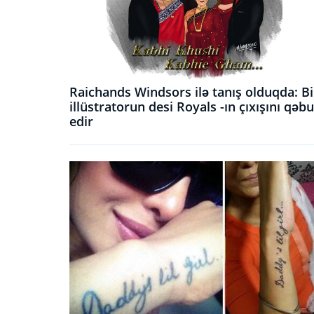
Raichands Windsors ilə tanış olduqda: Bi
illüstratorun desi Royals -ın çıxışını qəbu
edir