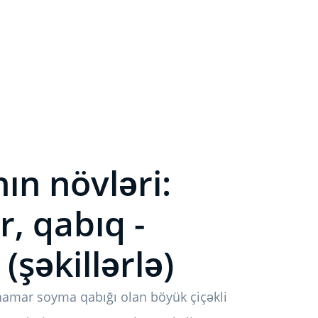
ın növləri:
r, qabıq -
(şəkillərlə)
i hamar soyma qabığı olan böyük çiçəkli