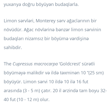
yuxarıya doğru böyüyən budaqlarla.
Limon sərvləri, Monterey sərv ağaclarının bir
növüdür. Ağac növlərinə bənzər limon sərvinin
budaqları nizamsız bir böyümə vərdişinə
sahibdir.
The
Cupressus macrocarpa
‘Goldcrest’ sürətli
böyüməyə malikdir və ildə təxminən 10 ”(25 sm)
böyüyür. Limon sərvi 10 ildə 10 ilə 16 fut
arasında (3 - 5 m) çatır. 20 il ərzində tam boyu 32-
40 fut (10 - 12 m) olur.