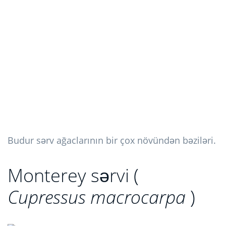
Budur sərv ağaclarının bir çox növündən bəziləri.
Monterey sərvi (
Cupressus macrocarpa
)