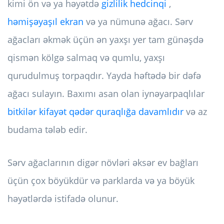
kimi ön və ya həyətdə
gizlilik hedcinqi
,
həmişəyaşıl ekran
və ya nümunə ağacı. Sərv
ağacları əkmək üçün ən yaxşı yer tam günəşdə
qismən kölgə salmaq və qumlu, yaxşı
qurudulmuş torpaqdır. Yayda həftədə bir dəfə
ağacı sulayın. Baxımı asan olan iynəyarpaqlılar
bitkilər kifayət qədər quraqlığa davamlıdır
və az
budama tələb edir.
Sərv ağaclarının digər növləri əksər ev bağları
üçün çox böyükdür və parklarda və ya böyük
həyətlərdə istifadə olunur.