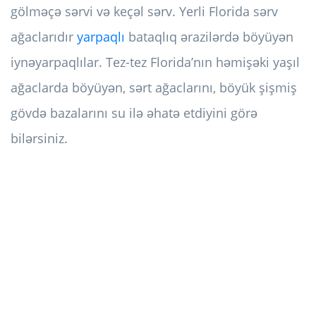
gölməçə sərvi və keçəl sərv. Yerli Florida sərv
ağaclarıdır
yarpaqlı
bataqlıq ərazilərdə böyüyən
iynəyarpaqlılar. Tez-tez Florida’nın həmişəki yaşıl
ağaclarda böyüyən, sərt ağaclarını, böyük şişmiş
gövdə bazalarını su ilə əhatə etdiyini görə
bilərsiniz.