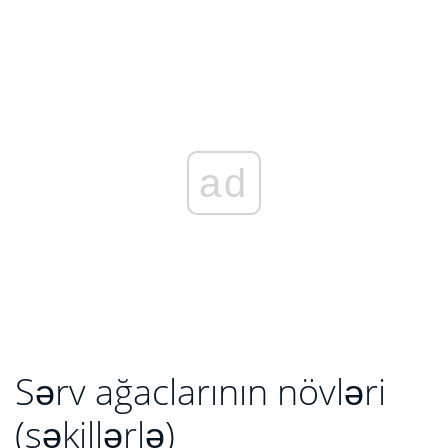
ad
Sərv ağaclarının növləri
(şəkillərlə)