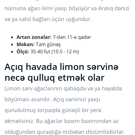
nümunə ağacı kimi yaxşı böyüyür və Aralıq dənizi
və ya sahil bağları üçün uyğundur.
Artan zonalar:
7-dən 11-ə qədər
Məkan:
Tam günəş
Ölçü:
35-40 fut (10.5 - 12 m)
Açıq havada limon sərvinə
necə qulluq etmək olar
Limon sərv ağaclarının qabaqda və ya həyətdə
böyüməsi asandır. Açıq sərvinizi yaxşı
qurudulmuş torpaqda günəşli bir yerə
əkməlisiniz. Bu ağaclar baxım baxımından az
olduğundan quraqlığa nisbətən dözümlüdürlər.