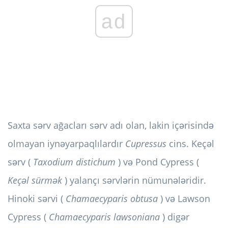
ad
Saxta sərv ağacları sərv adı olan, lakin içərisində
olmayan iynəyarpaqlılardır
Cupressus
cins. Keçəl
sərv (
Taxodium distichum
) və Pond Cypress (
Keçəl sürmək
) yalançı sərvlərin nümunələridir.
Hinoki sərvi (
Chamaecyparis obtusa
) və Lawson
Cypress (
Chamaecyparis lawsoniana
) digər