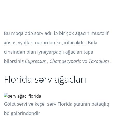
Bu məqalədə sərv adı ilə bir çox ağacın müxtəlif
xüsusiyyətləri nəzərdən keçiriləcəkdir. Bitki
cinsindən olan iynəyarpaqlı ağacları tapa
bilərsiniz
Cupressus
,
Chamaecyparis
və
Taxodium
.
Florida sərv ağacları
Gölet sərvi və keçəl sərv Florida ştatının bataqlıq
bölgələrindəndir