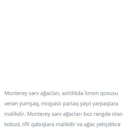
Monterey sərv ağacları, əzildikdə limon qoxusu
verən yumşaq, miqyaslı parlaq yaşıl yarpaqlara
malikdir. Monterey sərv ağacları boz rəngdə olan
kobud, lifli qabıqlara malikdir və ağac yetişdikcə