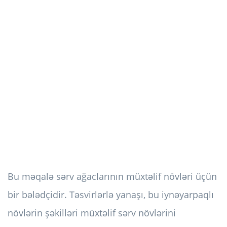
Bu məqalə sərv ağaclarının müxtəlif növləri üçün
bir bələdçidir. Təsvirlərlə yanaşı, bu iynəyarpaqlı
növlərin şəkilləri müxtəlif sərv növlərini