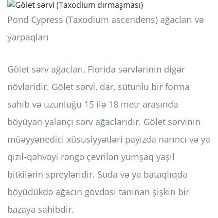
Pond Cypress (Taxodium ascendens) ağacları və
yarpaqları
Gölet sərv ağacları, Florida sərvlərinin digər
növləridir. Gölet sərvi, dar, sütunlu bir forma
sahib və uzunluğu 15 ilə 18 metr arasında
böyüyən yalançı sərv ağaclarıdır. Gölet sərvinin
müəyyənedici xüsusiyyətləri payızda narıncı və ya
qızıl-qəhvəyi rəngə çevrilən yumşaq yaşıl
bitkilərin spreyləridir. Suda və ya bataqlıqda
böyüdükdə ağacın gövdəsi tanınan şişkin bir
bazaya sahibdir.