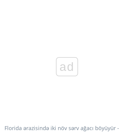
ad
Florida ərazisində iki növ sərv ağacı böyüyür -