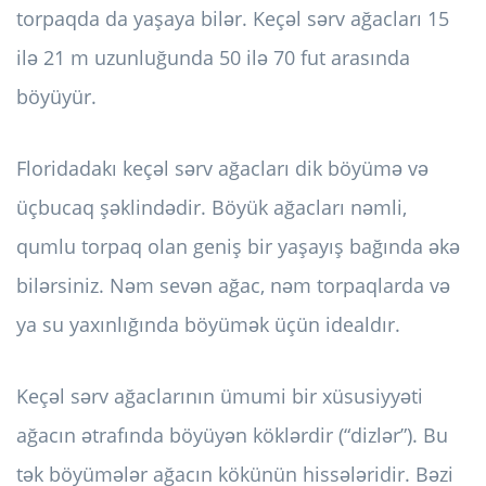
torpaqda da yaşaya bilər. Keçəl sərv ağacları 15
ilə 21 m uzunluğunda 50 ilə 70 fut arasında
böyüyür.
Floridadakı keçəl sərv ağacları dik böyümə və
üçbucaq şəklindədir. Böyük ağacları nəmli,
qumlu torpaq olan geniş bir yaşayış bağında əkə
bilərsiniz. Nəm sevən ağac, nəm torpaqlarda və
ya su yaxınlığında böyümək üçün idealdır.
Keçəl sərv ağaclarının ümumi bir xüsusiyyəti
ağacın ətrafında böyüyən köklərdir (“dizlər”). Bu
tək böyümələr ağacın kökünün hissələridir. Bəzi