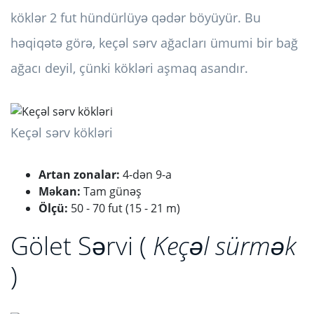
köklər 2 fut hündürlüyə qədər böyüyür. Bu
həqiqətə görə, keçəl sərv ağacları ümumi bir bağ
ağacı deyil, çünki kökləri aşmaq asandır.
Keçəl sərv kökləri
Artan zonalar:
4-dən 9-a
Məkan:
Tam günəş
Ölçü:
50 - 70 fut (15 - 21 m)
Gölet Sərvi (
Keçəl sürmək
)