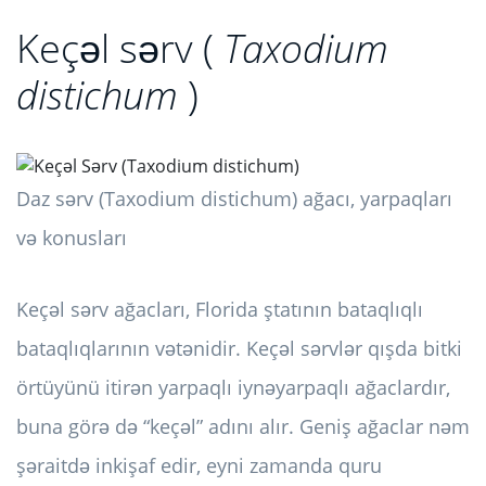
Keçəl sərv (
Taxodium
distichum
)
Daz sərv (Taxodium distichum) ağacı, yarpaqları
və konusları
Keçəl sərv ağacları, Florida ştatının bataqlıqlı
bataqlıqlarının vətənidir. Keçəl sərvlər qışda bitki
örtüyünü itirən yarpaqlı iynəyarpaqlı ağaclardır,
buna görə də “keçəl” adını alır. Geniş ağaclar nəm
şəraitdə inkişaf edir, eyni zamanda quru