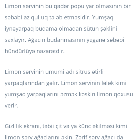
Limon sərvinin bu qədər populyar olmasının bir
səbəbi az qulluq tələb etməsidir. Yumşaq
iynəyarpaq budama olmadan sütun şəklini
saxlayır. Ağacın budanmasının yeganə səbəbi
hündürlüyə nəzarətdir.
Limon sərvinin ümumi adı sitrus ətirli
yarpaqlarından gəlir. Limon sərvinin lələk kimi
yumşaq yarpaqlarını əzmək kəskin limon qoxusu
verir.
Gizlilik ekranı, təbii çit və ya künc əkilməsi kimi
limon sərv ağaclarını əkin. Zərif sərv ağacı da