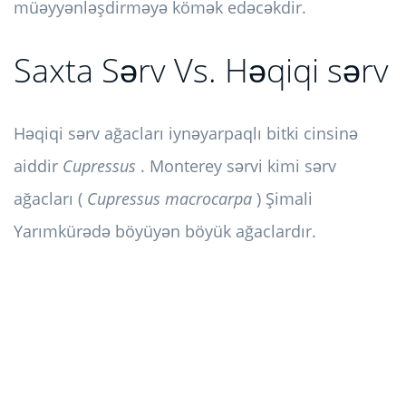
müəyyənləşdirməyə kömək edəcəkdir.
Saxta Sərv Vs. Həqiqi sərv
Həqiqi sərv ağacları iynəyarpaqlı bitki cinsinə
aiddir
Cupressus
. Monterey sərvi kimi sərv
ağacları (
Cupressus macrocarpa
) Şimali
Yarımkürədə böyüyən böyük ağaclardır.