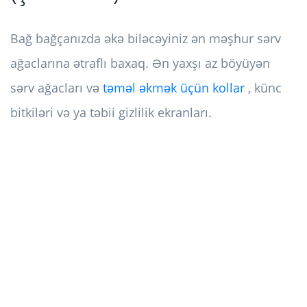
Bağ bağçanızda əkə biləcəyiniz ən məşhur sərv
ağaclarına ətraflı baxaq. Ən yaxşı az böyüyən
sərv ağacları və
təməl əkmək üçün kollar
, künc
bitkiləri və ya təbii gizlilik ekranları.