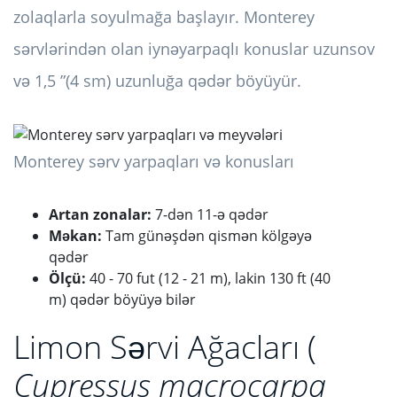
zolaqlarla soyulmağa başlayır. Monterey
sərvlərindən olan iynəyarpaqlı konuslar uzunsov
və 1,5 ”(4 sm) uzunluğa qədər böyüyür.
Monterey sərv yarpaqları və konusları
Artan zonalar:
7-dən 11-ə qədər
Məkan:
Tam günəşdən qismən kölgəyə
qədər
Ölçü:
40 - 70 fut (12 - 21 m), lakin 130 ft (40
m) qədər böyüyə bilər
Limon Sərvi Ağacları (
Cupressus macrocarpa