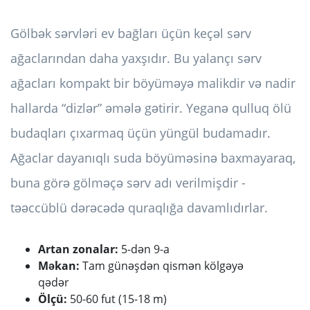
Gölbək sərvləri ev bağları üçün keçəl sərv
ağaclarından daha yaxşıdır. Bu yalançı sərv
ağacları kompakt bir böyüməyə malikdir və nadir
hallarda “dizlər” əmələ gətirir. Yeganə qulluq ölü
budaqları çıxarmaq üçün yüngül budamadır.
Ağaclar dayanıqlı suda böyüməsinə baxmayaraq,
buna görə gölməçə sərv adı verilmişdir -
təəccüblü dərəcədə quraqlığa davamlıdırlar.
Artan zonalar:
5-dən 9-a
Məkan:
Tam günəşdən qismən kölgəyə
qədər
Ölçü:
50-60 fut (15-18 m)