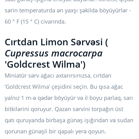
sərin temperaturda ən yaxşı şəkildə böyüyürlər -
60 ° F (15 ° C) civarında.
Cırtdan Limon Sərvəsi (
Cupressus macrocarpa
'Goldcrest Wilma')
Miniatür sərv ağacı axtarırsınızsa, cırtdan
‘Goldcrest Wilma’ çeşidini seçin. Bu qısa ağac
yalnız 1 m-ə qədər böyüyür və il boyu parlaq, sarı
bitkilərini qoruyur. Qazan sərvini torpağın üst
qatı quruyanda birbaşa günəş işığından və sudan
qorunan günəşli bir qapalı yerə qoyun.