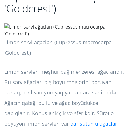
'Goldcrest')
Limon sərvi ağacları (Cupressus macrocarpa
‘Goldcrest’)
Limon sərvləri məşhur bağ mənzərəsi ağaclarıdır.
Bu sərv ağacları qış boyu rənglərini qoruyan
parlaq, qızıl sarı yumşaq yarpaqlara sahibdirlər.
Ağacın qabığı pullu və ağac böyüdükcə
qabıqlanır. Konuslar kiçik və sferikdir. Sürətlə
böyüyən limon sərvləri var
dar sütunlu ağaclar