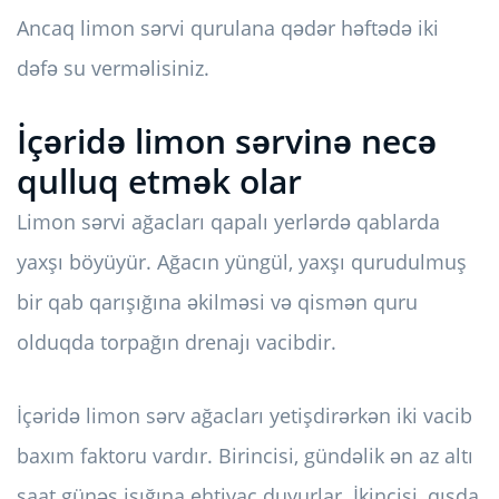
Ancaq limon sərvi qurulana qədər həftədə iki
dəfə su verməlisiniz.
İçəridə limon sərvinə necə
qulluq etmək olar
Limon sərvi ağacları qapalı yerlərdə qablarda
yaxşı böyüyür. Ağacın yüngül, yaxşı qurudulmuş
bir qab qarışığına əkilməsi və qismən quru
olduqda torpağın drenajı vacibdir.
İçəridə limon sərv ağacları yetişdirərkən iki vacib
baxım faktoru vardır. Birincisi, gündəlik ən az altı
saat günəş işığına ehtiyac duyurlar. İkincisi, qışda