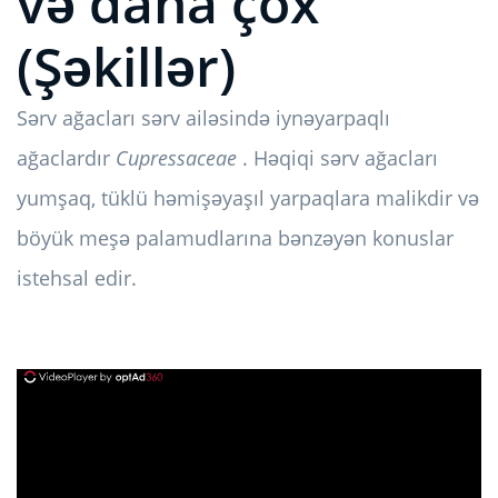
və daha çox
(Şəkillər)
Sərv ağacları sərv ailəsində iynəyarpaqlı
ağaclardır
Cupressaceae
. Həqiqi sərv ağacları
yumşaq, tüklü həmişəyaşıl yarpaqlara malikdir və
böyük meşə palamudlarına bənzəyən konuslar
istehsal edir.