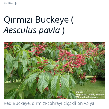
baxaq.
Qırmızı Buckeye (
Aesculus pavia
)
Red Buckeye, qırmızı-çəhrayı çiçəkli ön və ya