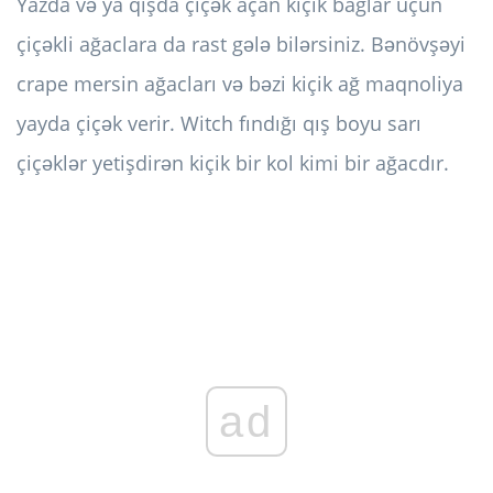
Yazda və ya qışda çiçək açan kiçik bağlar üçün
çiçəkli ağaclara da rast gələ bilərsiniz. Bənövşəyi
crape mersin ağacları və bəzi kiçik ağ maqnoliya
yayda çiçək verir. Witch fındığı qış boyu sarı
çiçəklər yetişdirən kiçik bir kol kimi bir ağacdır.
ad