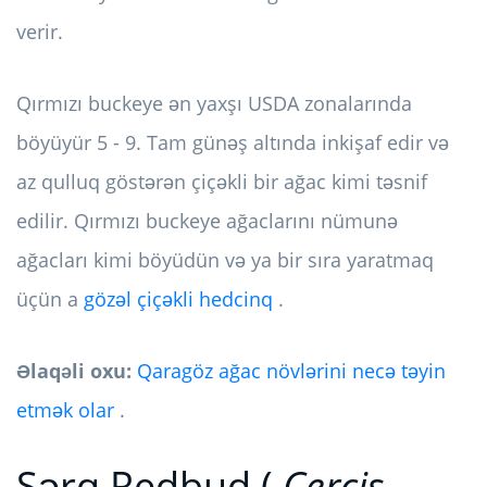
verir.
Qırmızı buckeye ən yaxşı USDA zonalarında
böyüyür 5 - 9. Tam günəş altında inkişaf edir və
az qulluq göstərən çiçəkli bir ağac kimi təsnif
edilir. Qırmızı buckeye ağaclarını nümunə
ağacları kimi böyüdün və ya bir sıra yaratmaq
üçün a
gözəl çiçəkli hedcinq
.
Əlaqəli oxu:
Qaragöz ağac növlərini necə təyin
etmək olar
.
Şərq Redbud (
Cercis