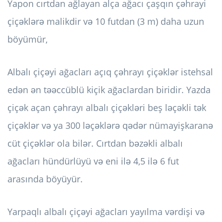
Yapon cırtdan ağlayan alça ağacı çaşqın çəhrayi
çiçəklərə malikdir və 10 futdan (3 m) daha uzun
böyümür,
Albalı çiçəyi ağacları açıq çəhrayı çiçəklər istehsal
edən ən təəccüblü kiçik ağaclardan biridir. Yazda
çiçək açan çəhrayı albalı çiçəkləri beş ləçəkli tək
çiçəklər və ya 300 ləçəklərə qədər nümayişkaranə
cüt çiçəklər ola bilər. Cırtdan bəzəkli albalı
ağacları hündürlüyü və eni ilə 4,5 ilə 6 fut
arasında böyüyür.
Yarpaqlı albalı çiçəyi ağacları yayılma vərdişi və