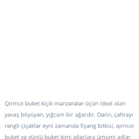
Qırmızı buket kiçik mənzərələr üçün ideal olan
yavaş böyüyən, yığcam bir ağacdır. Dərin, çəhrayı
rəngli çiçəklər eyni zamanda fişəng bitkisi, qırmızı
buket və yünlü buket kimi ağaclara ümumi adlar