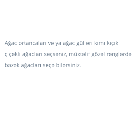
Ağac ortancaları və ya ağac gülləri kimi kiçik
çiçəkli ağacları seçsəniz, müxtəlif gözəl rənglərdə
bəzək ağacları seçə bilərsiniz.