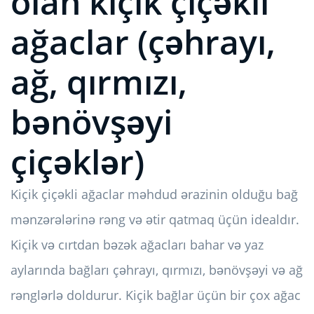
olan kiçik çiçəkli
ağaclar (çəhrayı,
ağ, qırmızı,
bənövşəyi
çiçəklər)
Kiçik çiçəkli ağaclar məhdud ərazinin olduğu bağ
mənzərələrinə rəng və ətir qatmaq üçün idealdır.
Kiçik və cırtdan bəzək ağacları bahar və yaz
aylarında bağları çəhrayı, qırmızı, bənövşəyi və ağ
rənglərlə doldurur. Kiçik bağlar üçün bir çox ağac