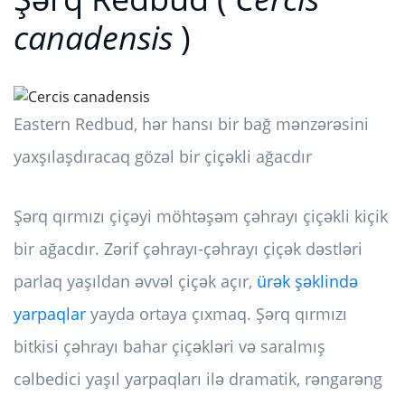
canadensis
)
Eastern Redbud, hər hansı bir bağ mənzərəsini
yaxşılaşdıracaq gözəl bir çiçəkli ağacdır
Şərq qırmızı çiçəyi möhtəşəm çəhrayı çiçəkli kiçik
bir ağacdır. Zərif çəhrayı-çəhrayı çiçək dəstləri
parlaq yaşıldan əvvəl çiçək açır,
ürək şəklində
yarpaqlar
yayda ortaya çıxmaq. Şərq qırmızı
bitkisi çəhrayı bahar çiçəkləri və saralmış
cəlbedici yaşıl yarpaqları ilə dramatik, rəngarəng