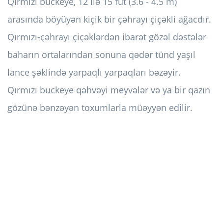
Qırmızı buckeye, 12 ilə 15 fut (3.6 - 4.5 m)
arasında böyüyən kiçik bir çəhrayı çiçəkli ağacdır.
Qırmızı-çəhrayı çiçəklərdən ibarət gözəl dəstələr
baharın ortalarından sonuna qədər tünd yaşıl
lance şəklində yarpaqlı yarpaqları bəzəyir.
Qırmızı buckeye qəhvəyi meyvələr və ya bir qazın
gözünə bənzəyən toxumlarla müəyyən edilir.