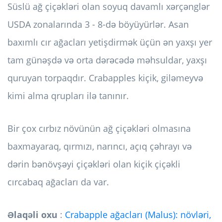
Süslü ağ çiçəkləri olan soyuq davamlı xərçənglər
USDA zonalarında 3 - 8-də böyüyürlər. Asan
baxımlı cır ağacları yetişdirmək üçün ən yaxşı yer
tam günəşdə və orta dərəcədə məhsuldar, yaxşı
quruyan torpaqdır. Crabapples kiçik, giləmeyvə
kimi alma qrupları ilə tanınır.
Bir çox cırbız növünün ağ çiçəkləri olmasına
baxmayaraq, qırmızı, narıncı, açıq çəhrayı və
dərin bənövşəyi çiçəkləri olan kiçik çiçəkli
cırcabaq ağacları da var.
Əlaqəli oxu
:
Crabapple ağacları (Malus): növləri,