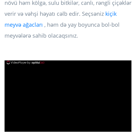
növü həm kölgə, sulu bitkilər, canlı, rəngli çiçəklər
verir və vəhşi həyatı cəlb edir. Seçsəniz
kiçik
meyvə ağacları
, həm də yay boyunca bol-bol
meyvələrə sahib olacaqsınız.
ad