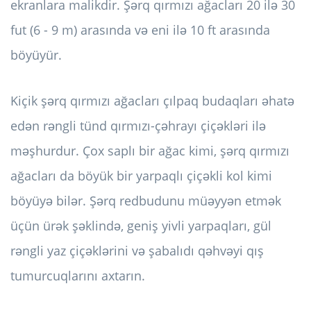
ekranlara malikdir. Şərq qırmızı ağacları 20 ilə 30
fut (6 - 9 m) arasında və eni ilə 10 ft arasında
böyüyür.
Kiçik şərq qırmızı ağacları çılpaq budaqları əhatə
edən rəngli tünd qırmızı-çəhrayı çiçəkləri ilə
məşhurdur. Çox saplı bir ağac kimi, şərq qırmızı
ağacları da böyük bir yarpaqlı çiçəkli kol kimi
böyüyə bilər. Şərq redbudunu müəyyən etmək
üçün ürək şəklində, geniş yivli yarpaqları, gül
rəngli yaz çiçəklərini və şabalıdı qəhvəyi qış
tumurcuqlarını axtarın.