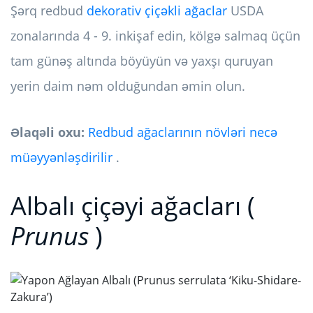
Şərq redbud
dekorativ çiçəkli ağaclar
USDA
zonalarında 4 - 9. inkişaf edin, kölgə salmaq üçün
tam günəş altında böyüyün və yaxşı quruyan
yerin daim nəm olduğundan əmin olun.
Əlaqəli oxu:
Redbud ağaclarının növləri necə
müəyyənləşdirilir
.
Albalı çiçəyi ağacları (
Prunus
)