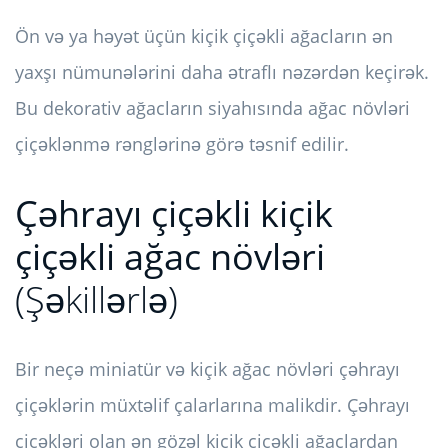
Ön və ya həyət üçün kiçik çiçəkli ağacların ən
yaxşı nümunələrini daha ətraflı nəzərdən keçirək.
Bu dekorativ ağacların siyahısında ağac növləri
çiçəklənmə rənglərinə görə təsnif edilir.
Çəhrayı çiçəkli kiçik
çiçəkli ağac növləri
(Şəkillərlə)
Bir neçə miniatür və kiçik ağac növləri çəhrayı
çiçəklərin müxtəlif çalarlarına malikdir. Çəhrayı
çiçəkləri olan ən gözəl kiçik çiçəkli ağaclardan