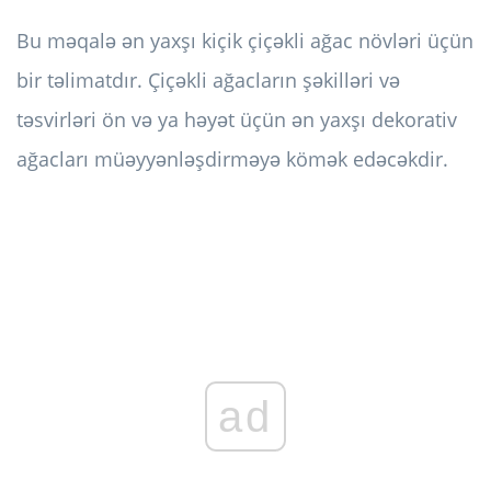
Bu məqalə ən yaxşı kiçik çiçəkli ağac növləri üçün
bir təlimatdır. Çiçəkli ağacların şəkilləri və
təsvirləri ön və ya həyət üçün ən yaxşı dekorativ
ağacları müəyyənləşdirməyə kömək edəcəkdir.
ad