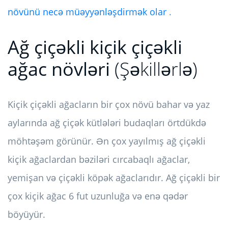
növünü necə müəyyənləşdirmək olar
.
Ağ çiçəkli kiçik çiçəkli
ağac növləri
(Şəkillərlə)
Kiçik çiçəkli ağacların bir çox növü bahar və yaz
aylarında ağ çiçək kütlələri budaqları örtdükdə
möhtəşəm görünür. Ən çox yayılmış ağ çiçəkli
kiçik ağaclardan bəziləri cırcabaqlı ağaclar,
yemişan və çiçəkli köpək ağaclarıdır. Ağ çiçəkli bir
çox kiçik ağac 6 fut uzunluğa və enə qədər
böyüyür.