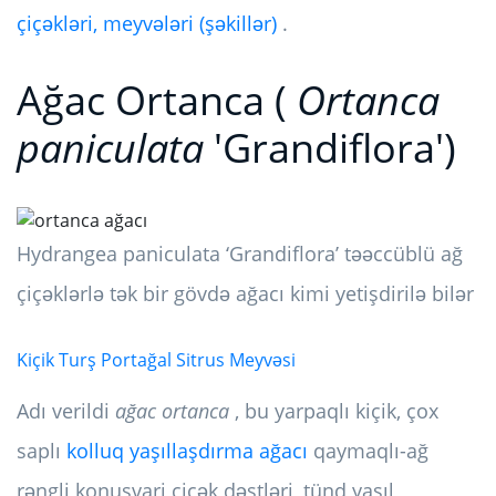
çiçəkləri, meyvələri (şəkillər)
.
Ağac Ortanca (
Ortanca
paniculata
'Grandiflora')
Hydrangea paniculata ‘Grandiflora’ təəccüblü ağ
çiçəklərlə tək bir gövdə ağacı kimi yetişdirilə bilər
Kiçik Turş Portağal Sitrus Meyvəsi
Adı verildi
ağac ortanca
, bu yarpaqlı kiçik, çox
saplı
kolluq yaşıllaşdırma ağacı
qaymaqlı-ağ
rəngli konusvari çiçək dəstləri, tünd yaşıl