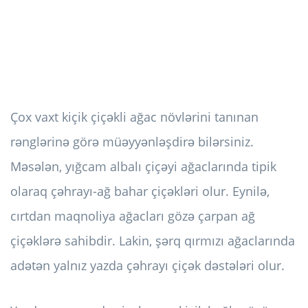
Çox vaxt kiçik çiçəkli ağac növlərini tanınan
rənglərinə görə müəyyənləşdirə bilərsiniz.
Məsələn, yığcam albalı çiçəyi ağaclarında tipik
olaraq çəhrayı-ağ bahar çiçəkləri olur. Eynilə,
cırtdan maqnoliya ağacları gözə çarpan ağ
çiçəklərə sahibdir. Lakin, şərq qırmızı ağaclarında
adətən yalnız yazda çəhrayı çiçək dəstələri olur.