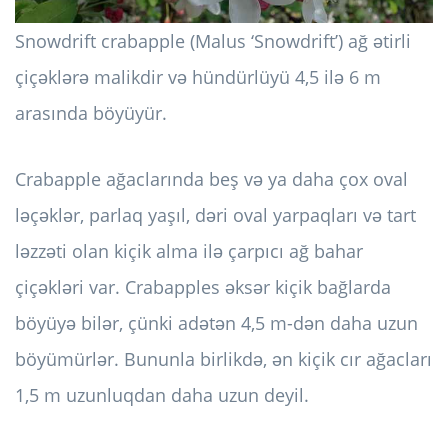
Snowdrift crabapple (Malus ‘Snowdrift’) ağ ətirli
çiçəklərə malikdir və hündürlüyü 4,5 ilə 6 m
arasında böyüyür.
Crabapple ağaclarında beş və ya daha çox oval
ləçəklər, parlaq yaşıl, dəri oval yarpaqları və tart
ləzzəti olan kiçik alma ilə çarpıcı ağ bahar
çiçəkləri var. Crabapples əksər kiçik bağlarda
böyüyə bilər, çünki adətən 4,5 m-dən daha uzun
böyümürlər. Bununla birlikdə, ən kiçik cır ağacları
1,5 m uzunluqdan daha uzun deyil.