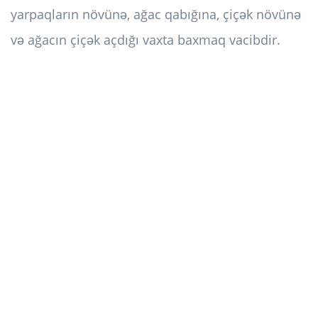
yarpaqların növünə, ağac qabığına, çiçək növünə
və ağacın çiçək açdığı vaxta baxmaq vacibdir.