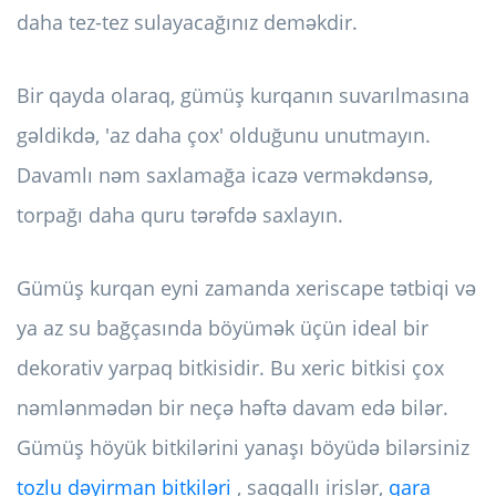
daha tez-tez sulayacağınız deməkdir.
Bir qayda olaraq, gümüş kurqanın suvarılmasına
gəldikdə, 'az daha çox' olduğunu unutmayın.
Davamlı nəm saxlamağa icazə verməkdənsə,
torpağı daha quru tərəfdə saxlayın.
Gümüş kurqan eyni zamanda xeriscape tətbiqi və
ya az su bağçasında böyümək üçün ideal bir
dekorativ yarpaq bitkisidir. Bu xeric bitkisi çox
nəmlənmədən bir neçə həftə davam edə bilər.
Gümüş höyük bitkilərini yanaşı böyüdə bilərsiniz
tozlu dəyirman bitkiləri
, saqqallı irislər,
qara