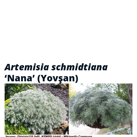
Artemisia schmidtiana
‘Nana’ (Yovşan)