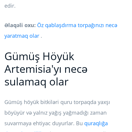
edir.
Əlaqəli oxu:
Öz qablaşdırma torpağınızı necə
yaratmaq olar
.
Gümüş Höyük
Artemisia'yı necə
sulamaq olar
Gümüş höyük bitkiləri quru torpaqda yaxşı
böyüyür və yalnız yağış yağmadığı zaman
suvarmaya ehtiyac duyurlar. Bu
quraqlığa