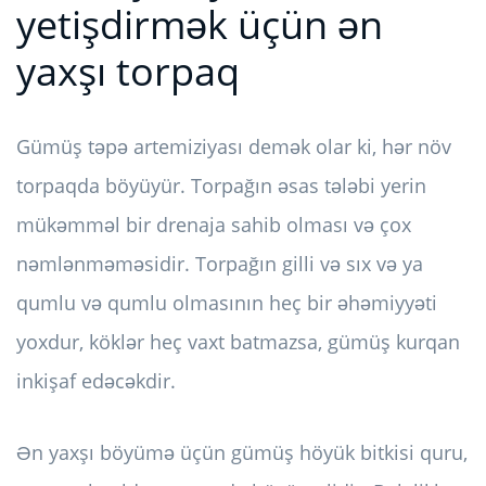
yetişdirmək üçün ən
yaxşı torpaq
Gümüş təpə artemiziyası demək olar ki, hər növ
torpaqda böyüyür. Torpağın əsas tələbi yerin
mükəmməl bir drenaja sahib olması və çox
nəmlənməməsidir. Torpağın gilli və sıx və ya
qumlu və qumlu olmasının heç bir əhəmiyyəti
yoxdur, köklər heç vaxt batmazsa, gümüş kurqan
inkişaf edəcəkdir.
Ən yaxşı böyümə üçün gümüş höyük bitkisi quru,