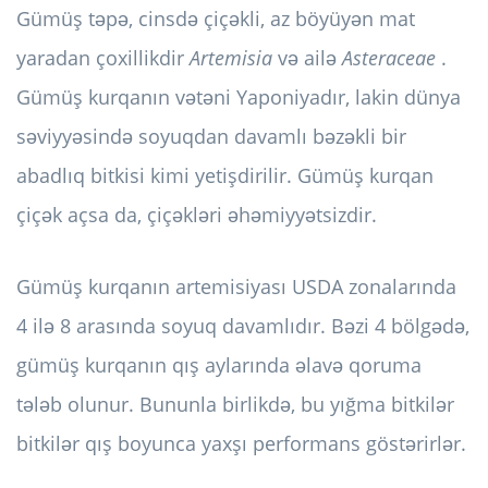
Gümüş təpə, cinsdə çiçəkli, az böyüyən mat
yaradan çoxillikdir
Artemisia
və ailə
Asteraceae
.
Gümüş kurqanın vətəni Yaponiyadır, lakin dünya
səviyyəsində soyuqdan davamlı bəzəkli bir
abadlıq bitkisi kimi yetişdirilir. Gümüş kurqan
çiçək açsa da, çiçəkləri əhəmiyyətsizdir.
Gümüş kurqanın artemisiyası USDA zonalarında
4 ilə 8 arasında soyuq davamlıdır. Bəzi 4 bölgədə,
gümüş kurqanın qış aylarında əlavə qoruma
tələb olunur. Bununla birlikdə, bu yığma bitkilər
bitkilər qış boyunca yaxşı performans göstərirlər.