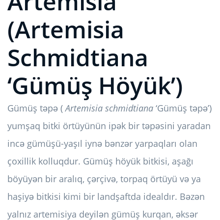
Artemisia
(Artemisia
Schmidtiana
‘Gümüş Höyük’)
Gümüş təpə (
Artemisia schmidtiana
‘Gümüş təpə’)
yumşaq bitki örtüyünün ipək bir təpəsini yaradan
incə gümüşü-yaşıl iynə bənzər yarpaqları olan
çoxillik kolluqdur. Gümüş höyük bitkisi, aşağı
böyüyən bir aralıq, çərçivə, torpaq örtüyü və ya
haşiyə bitkisi kimi bir landşaftda idealdır. Bəzən
yalnız artemisiya deyilən gümüş kurqan, əksər