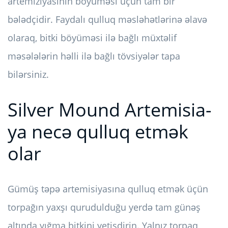
artemiziyasının böyüməsi üçün tam bir
bələdçidir. Faydalı qulluq məsləhətlərinə əlavə
olaraq, bitki böyüməsi ilə bağlı müxtəlif
məsələlərin həlli ilə bağlı tövsiyələr tapa
bilərsiniz.
Silver Mound Artemisia-
ya necə qulluq etmək
olar
Gümüş təpə artemisiyasına qulluq etmək üçün
torpağın yaxşı qurudulduğu yerdə tam günəş
altında yığma bitkini yetişdirin. Yalnız torpaq