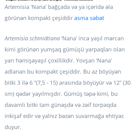
Artemisia ‘Nana’ bağçada və ya içəridə əla
görünən kompakt çeşiddir
asma səbət
Artemisia schmidtiana
‘Nana’ incə yaşıl mərcan
kimi görünən yumşaq gümüşü yarpaqları olan
yarı həmişəyaşıl çoxillikdir. Yovşan ‘Nana’
adlanan bu kompakt çeşiddir. Bu az böyüyən
bitki 3 ilə 6 ”(7,5 - 15) arasında böyüyür və 12” (30
sm) qədər yayılmışdır. Gümüş təpə kimi, bu
davamlı bitki tam günəşdə və zəif torpaqda
inkişaf edir və yalnız bəzən suvarmağa ehtiyac
duyur.