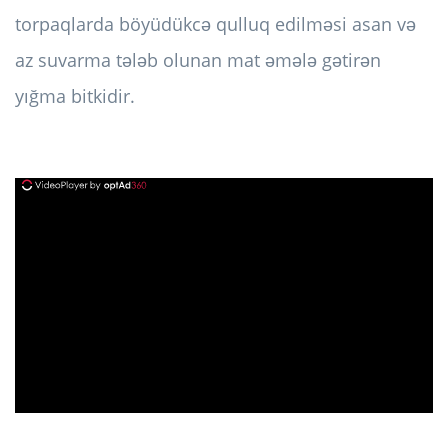
torpaqlarda böyüdükcə qulluq edilməsi asan və
az suvarma tələb olunan mat əmələ gətirən
yığma bitkidir.
ad