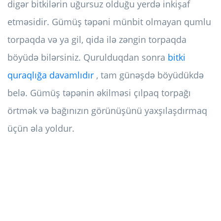
digər bitkilərin uğursuz olduğu yerdə inkişaf
etməsidir. Gümüş təpəni münbit olmayan qumlu
torpaqda və ya gil, qida ilə zəngin torpaqda
böyüdə bilərsiniz. Qurulduqdan sonra
bitki
quraqlığa davamlıdır
, tam günəşdə böyüdükdə
belə. Gümüş təpənin əkilməsi çılpaq torpağı
örtmək və bağınızın görünüşünü yaxşılaşdırmaq
üçün əla yoldur.