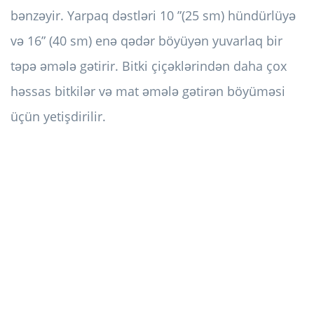
bənzəyir. Yarpaq dəstləri 10 ”(25 sm) hündürlüyə
və 16” (40 sm) enə qədər böyüyən yuvarlaq bir
təpə əmələ gətirir. Bitki çiçəklərindən daha çox
həssas bitkilər və mat əmələ gətirən böyüməsi
üçün yetişdirilir.