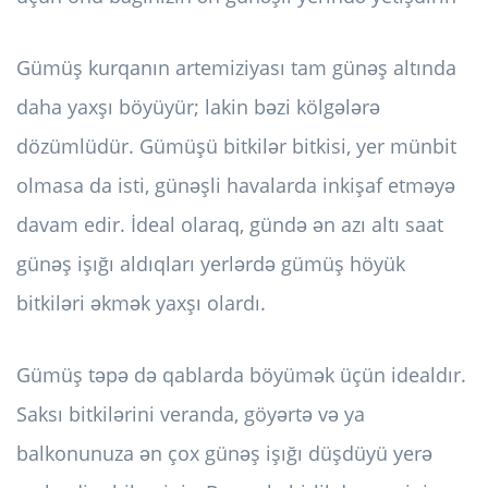
Gümüş kurqanın artemiziyası tam günəş altında
daha yaxşı böyüyür; lakin bəzi kölgələrə
dözümlüdür. Gümüşü bitkilər bitkisi, yer münbit
olmasa da isti, günəşli havalarda inkişaf etməyə
davam edir. İdeal olaraq, gündə ən azı altı saat
günəş işığı aldıqları yerlərdə gümüş höyük
bitkiləri əkmək yaxşı olardı.
Gümüş təpə də qablarda böyümək üçün idealdır.
Saksı bitkilərini veranda, göyərtə və ya
balkonunuza ən çox günəş işığı düşdüyü yerə