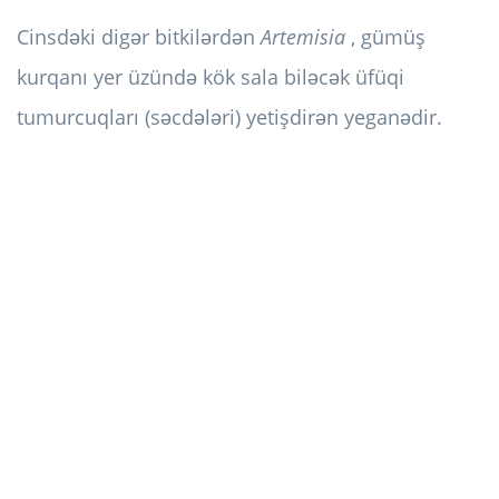
Cinsdəki digər bitkilərdən
Artemisia
, gümüş
kurqanı yer üzündə kök sala biləcək üfüqi
tumurcuqları (səcdələri) yetişdirən yeganədir.