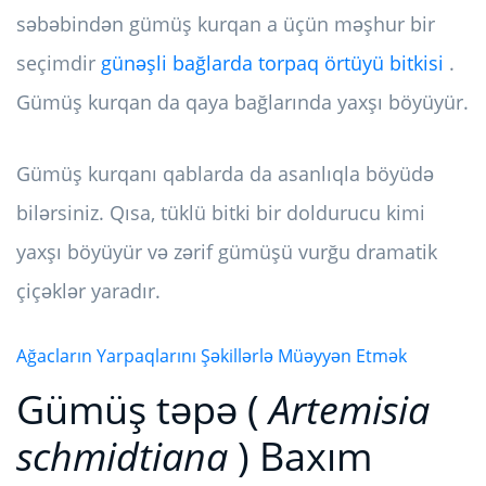
səbəbindən gümüş kurqan a üçün məşhur bir
seçimdir
günəşli bağlarda torpaq örtüyü bitkisi
.
Gümüş kurqan da qaya bağlarında yaxşı böyüyür.
Gümüş kurqanı qablarda da asanlıqla böyüdə
bilərsiniz. Qısa, tüklü bitki bir doldurucu kimi
yaxşı böyüyür və zərif gümüşü vurğu dramatik
çiçəklər yaradır.
Ağacların Yarpaqlarını Şəkillərlə Müəyyən Etmək
Gümüş təpə (
Artemisia
schmidtiana
) Baxım