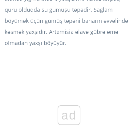
quru olduqda su gümüşü təpədir. Sağlam
böyümək üçün gümüş təpəni baharın əvvəlində
kəsmək yaxşıdır. Artemisia əlavə gübrələmə
olmadan yaxşı böyüyür.
ad