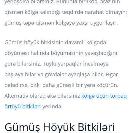
yerləşdirə bilərsiniz. Bununla birlikdə, ərazinin
qismən kölgə salındığı təqdirdə narahat olmayın;
gümüş təpə qismən kölgəyə yaxşı uyğunlaşır.
Gümüş höyük bitkisinin davamlı kölgədə
böyüməsi halında böyüməsinin yavaşladığını
görə bilərsiniz. Tüylü yarpaqlar incəlməyə
başlaya bilər və gövdələr ayaqlaşa bilər. Əgər
belədirsə, bitki daha günəşli bir yerə köçürün.
Alternativ olaraq əkə bilərsiniz
kölgə üçün torpaq
örtüyü bitkiləri
yerində.
Gümüş Höyük Bitkiləri