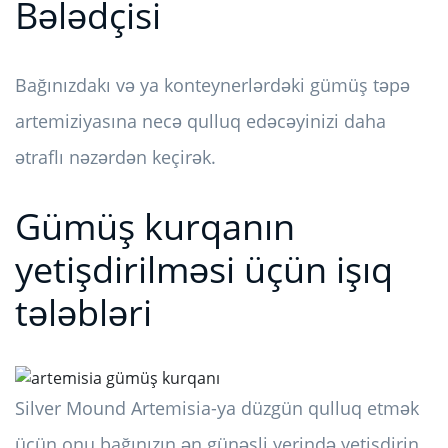
Bələdçisi
Bağınızdakı və ya konteynerlərdəki gümüş təpə
artemiziyasına necə qulluq edəcəyinizi daha
ətraflı nəzərdən keçirək.
Gümüş kurqanın
yetişdirilməsi üçün işıq
tələbləri
Silver Mound Artemisia-ya düzgün qulluq etmək
üçün onu bağınızın ən günəşli yerində yetişdirin