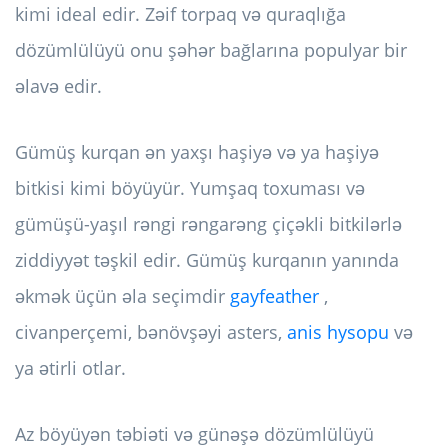
kimi ideal edir. Zəif torpaq və quraqlığa
dözümlülüyü onu şəhər bağlarına populyar bir
əlavə edir.
Gümüş kurqan ən yaxşı haşiyə və ya haşiyə
bitkisi kimi böyüyür. Yumşaq toxuması və
gümüşü-yaşıl rəngi rəngarəng çiçəkli bitkilərlə
ziddiyyət təşkil edir. Gümüş kurqanın yanında
əkmək üçün əla seçimdir
gayfeather
,
civanperçemi, bənövşəyi asters,
anis hysopu
və
ya ətirli otlar.
Az böyüyən təbiəti və günəşə dözümlülüyü