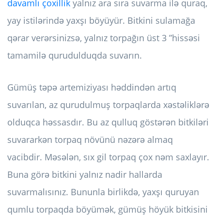
davamlı çoxillik
yalnız ara sıra suvarma ilə quraq,
yay istilərində yaxşı böyüyür. Bitkini sulamağa
qərar verərsinizsə, yalnız torpağın üst 3 ”hissəsi
tamamilə qurudulduqda suvarın.
Gümüş təpə artemiziyası həddindən artıq
suvarılan, az qurudulmuş torpaqlarda xəstəliklərə
olduqca həssasdır. Bu az qulluq göstərən bitkiləri
suvararkən torpaq növünü nəzərə almaq
vacibdir. Məsələn, sıx gil torpaq çox nəm saxlayır.
Buna görə bitkini yalnız nadir hallarda
suvarmalısınız. Bununla birlikdə, yaxşı quruyan
qumlu torpaqda böyümək, gümüş höyük bitkisini