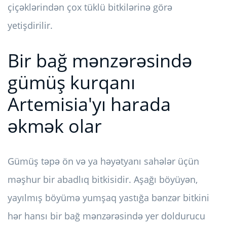
çiçəklərindən çox tüklü bitkilərinə görə
yetişdirilir.
Bir bağ mənzərəsində
gümüş kurqanı
Artemisia'yı harada
əkmək olar
Gümüş təpə ön və ya həyətyanı sahələr üçün
məşhur bir abadlıq bitkisidir. Aşağı böyüyən,
yayılmış böyümə yumşaq yastığa bənzər bitkini
hər hansı bir bağ mənzərəsində yer doldurucu