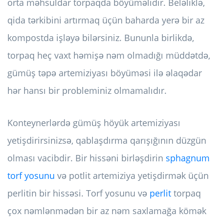
orta məhsuldar torpaqda böyüməlidir. Beləliklə,
qida tərkibini artırmaq üçün baharda yerə bir az
kompostda işləyə bilərsiniz. Bununla birlikdə,
torpaq heç vaxt həmişə nəm olmadığı müddətdə,
gümüş təpə artemiziyası böyüməsi ilə əlaqədar
hər hansı bir probleminiz olmamalıdır.
Konteynerlərdə gümüş höyük artemiziyası
yetişdirirsinizsə, qablaşdırma qarışığının düzgün
olması vacibdir. Bir hissəni birləşdirin
sphagnum
torf yosunu
və potlit artemiziya yetişdirmək üçün
perlitin bir hissəsi. Torf yosunu və
perlit
torpaq
çox nəmlənmədən bir az nəm saxlamağa kömək