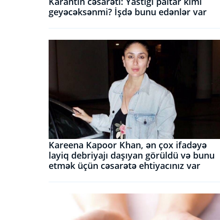
Karantin cəsarəti: Yastığı paltar kimi
geyəcəksənmi? İşdə bunu edənlər var
Kareena Kapoor Khan, ən çox ifadəyə
layiq debriyajı daşıyan görüldü və bunu
etmək üçün cəsarətə ehtiyacınız var