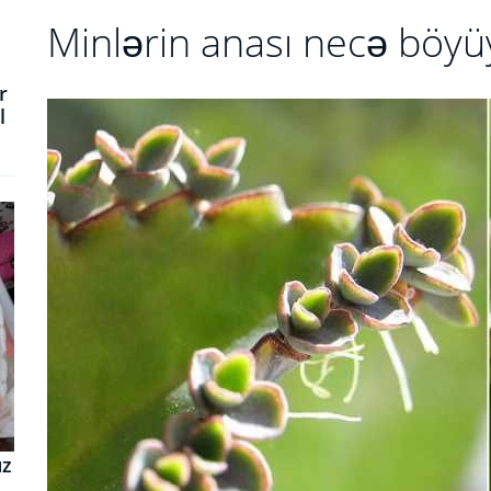
Minlərin anası necə böyü
r
l
uz