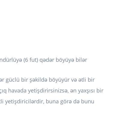
ündürlüyə (6 fut) qədər böyüyə bilər
lər güclü bir şəkildə böyüyür və ətli bir
çıq havada yetişdirirsinizsə, ən yaxşısı bir
i yetişdiricilərdir, buna görə də bunu