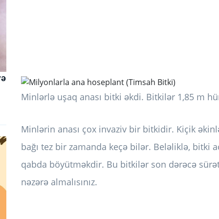
və
Minlərlə uşaq anası bitki əkdi. Bitkilər 1,85 m h
Minlərin anası çox invaziv bir bitkidir. Kiçik əkin
bağı tez bir zamanda keçə bilər. Beləliklə, bitki a
qabda böyütməkdir. Bu bitkilər son dərəcə sürətl
nəzərə almalısınız.