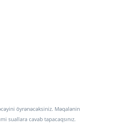
əcəyini öyrənəcəksiniz. Məqalənin
mi suallara cavab tapacaqsınız.