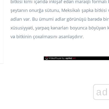
bitkisi kimi içəridə inkişaf edən maraqlı formalı bi
şeytanın onurğa sütunu, Meksikalı şapka bitkisi
adları var. Bu ümumi adlar görünüşü barədə bir f
xüsusiyyəti, yarpaq kənarları boyunca böyüyən ki
və bitkinin çoxalmasını asanlaşdırır.
ad