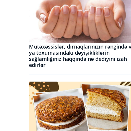
Mütəxəssislər, dırnaqlarınızın rəngində 
ya toxumasındakı dəyişikliklərin
sağlamlığınız haqqında nə dediyini izah
edirlər