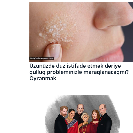
Üzünüzdə duz istifadə etmək dəriyə
qulluq probleminizlə maraqlanacaqmı?
Öyrənmək