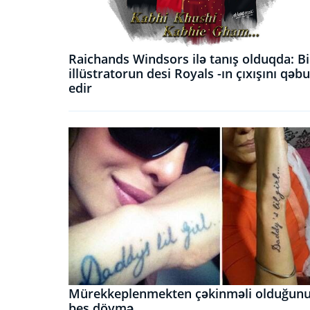
Raichands Windsors ilə tanış olduqda: Bi
illüstratorun desi Royals -ın çıxışını qəbu
edir
Mürekkeplenmekten çəkinməli olduğun
beş döymə