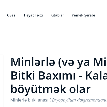
ƏSas
Həyat Tərzi
Kitablar
Yemək Şərabı
Minlərlə (və ya M
Bitki Baxımı - Ka
böyütmək olar
Minlərlə bitki anası (
Bryophyllum daigremontianu