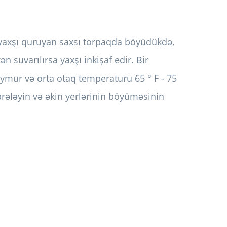
 yaxşı quruyan saxsı torpaqda böyüdükdə,
n suvarılırsa yaxşı inkişaf edir. Bir
ymur və orta otaq temperaturu 65 ° F - 75
übrələyin və əkin yerlərinin böyüməsinin