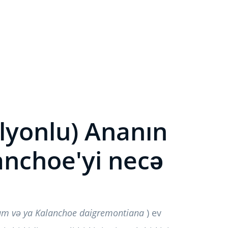
ilyonlu) Ananın
lanchoe'yi necə
m və ya Kalanchoe daigremontiana
) ev