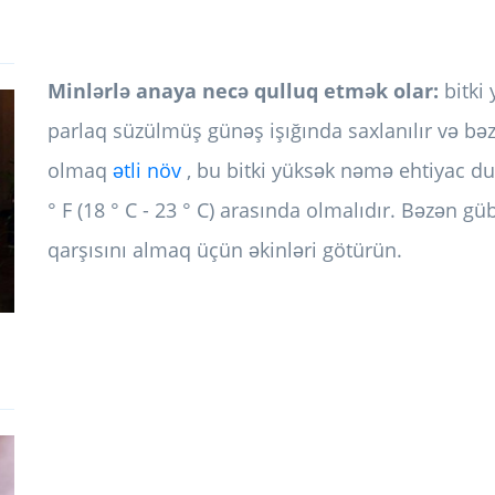
Minlərlə anaya necə qulluq etmək olar:
bitki
parlaq süzülmüş günəş işığında saxlanılır və bəzə
olmaq
ətli növ
, bu bitki yüksək nəmə ehtiyac du
° F (18 ° C - 23 ° C) arasında olmalıdır. Bəzən g
qarşısını almaq üçün əkinləri götürün.