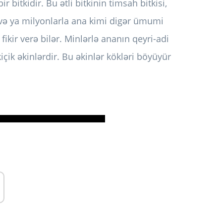
r bitkidir. Bu ətli bitkinin timsah bitkisi,
 və ya milyonlarla ana kimi digər ümumi
ikir verə bilər. Minlərlə ananın qeyri-adi
çik əkinlərdir. Bu əkinlər kökləri böyüyür