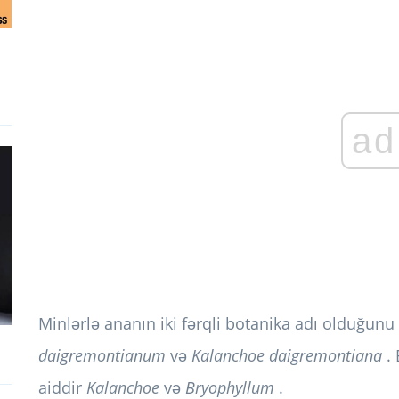
ad
Minlərlə ananın iki fərqli botanika adı olduğunu 
daigremontianum
və
Kalanchoe daigremontiana
. 
aiddir
Kalanchoe
və
Bryophyllum
.