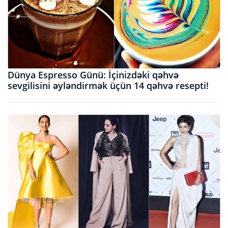
Dünya Espresso Günü: İçinizdəki qəhvə
sevgilisini əyləndirmək üçün 14 qəhvə resepti!