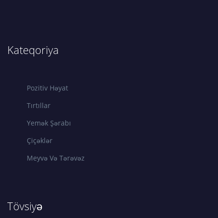
Kateqoriya
Pozitiv Həyat
Tırtıllar
Yemək Şərabı
Çiçəklər
Meyvə Və Tərəvəz
Tövsiyə