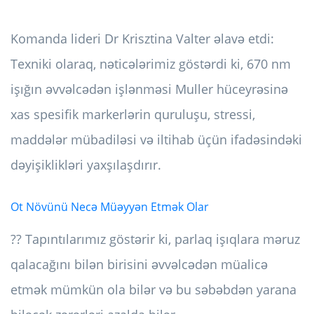
Komanda lideri Dr Krisztina Valter əlavə etdi:
Texniki olaraq, nəticələrimiz göstərdi ki, 670 nm
işığın əvvəlcədən işlənməsi Muller hüceyrəsinə
xas spesifik markerlərin quruluşu, stressi,
maddələr mübadiləsi və iltihab üçün ifadəsindəki
dəyişiklikləri yaxşılaşdırır.
Ot Növünü Necə Müəyyən Etmək Olar
?? Tapıntılarımız göstərir ki, parlaq işıqlara məruz
qalacağını bilən birisini əvvəlcədən müalicə
etmək mümkün ola bilər və bu səbəbdən yarana