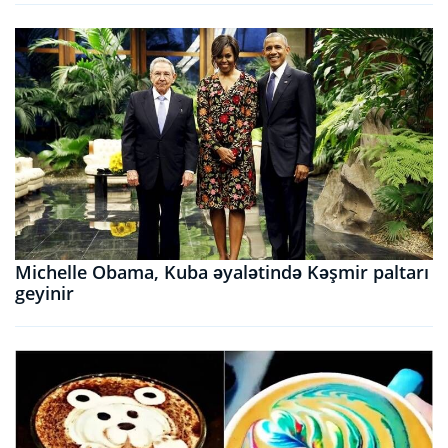
Michelle Obama, Kuba əyalətində Kəşmir paltarı
geyinir