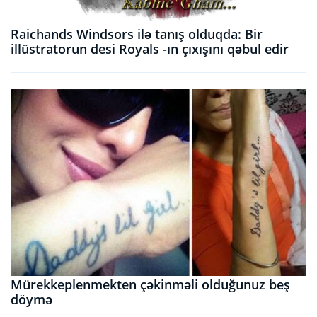
Raichands Windsors ilə tanış olduqda: Bir
illüstratorun desi Royals -ın çıxışını qəbul edir
Mürekkeplenmekten çəkinməli olduğunuz beş
döymə