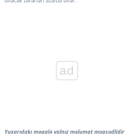
biləcək zərərləri azalda bilər.
ad
Yuxarıdakı məqalə yalnız məlumat məqsədlidir