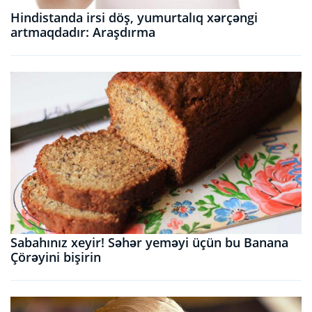
Hindistanda irsi döş, yumurtalıq xərçəngi
artmaqdadır: Araşdırma
Sabahınız xeyir! Səhər yeməyi üçün bu Banana
Çörəyini bişirin