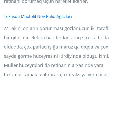
retinanı qorumaq üçün hərəkət edirlər.
Texasda Müxtəlif Növ Palıd Ağacları
?? Lakin, onların qorunması gözlər üçün iki tərəfli
bir qılıncdır. Retina həddindən artıq stres altında
olduqda, çox parlaq işığa məruz qaldıqda və çox
sayda görmə hüceyrəsini itirdiyində olduğu kimi,
Muller hüceyrələri də retinanın arxasında yara
toxuması əmələ gətirərək çox reaksiya verə bilər.