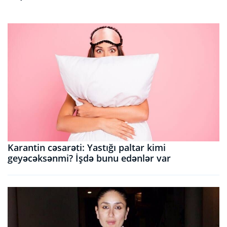
Karantin cəsarəti: Yastığı paltar kimi
geyəcəksənmi? İşdə bunu edənlər var