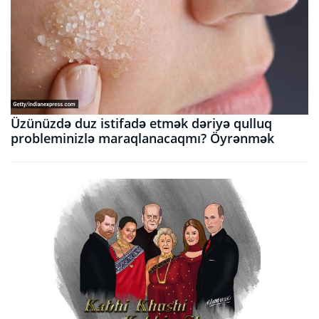
Üzünüzdə duz istifadə etmək dəriyə qulluq
probleminizlə maraqlanacaqmı? Öyrənmək