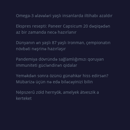
Omega-3 əlavələri yaşlı insanlarda iltihabı azaldır
Ekspres resepti: Paneer Capsicum 20 dəqiqədən
az bir zamanda necə hazırlanır
Dünyanın ən yaşlı 87 yaşlı Ironman, çempionatın
növbəti nəşrinə hazırlaşır
Pandemiya dövründə sağlamlığımızı qoruyan
immuniteti gücləndirən qidalar
Yeməkdən sonra özünü günahkar hiss edirsən?
Mübarizə üçün nə edə biləcəyinizi bilin
Népszerű zöld hernyók, amelyek átveszik a
kerteket