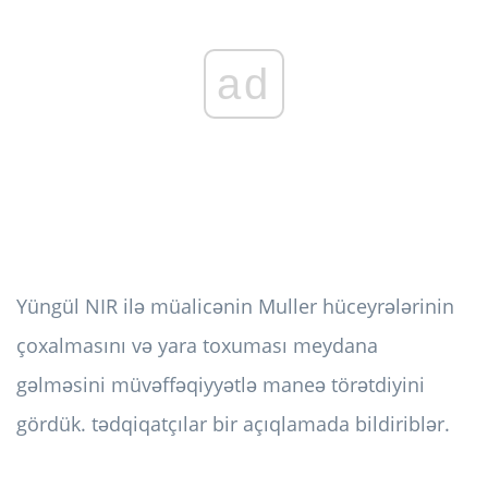
ad
Yüngül NIR ilə müalicənin Muller hüceyrələrinin
çoxalmasını və yara toxuması meydana
gəlməsini müvəffəqiyyətlə maneə törətdiyini
gördük. tədqiqatçılar bir açıqlamada bildiriblər.