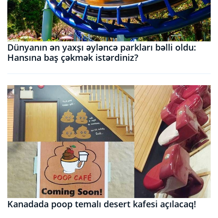
Dünyanın ən yaxşı əyləncə parkları bəlli oldu:
Hansına baş çəkmək istərdiniz?
Kanadada poop temalı desert kafesi açılacaq!