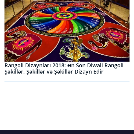
Rangoli Dizaynları 2018: Ən Son Diwali Rangoli
Şəkillər, Şəkillər və Şəkillər Dizayn Edir