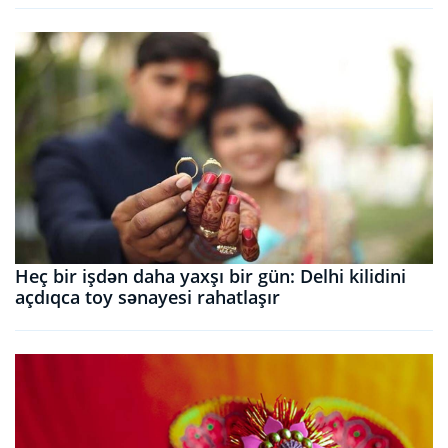
Heç bir işdən daha yaxşı bir gün: Delhi kilidini
açdıqca toy sənayesi rahatlaşır