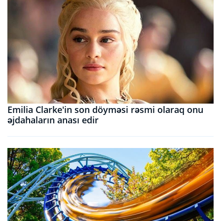
Emilia Clarke'in son döyməsi rəsmi olaraq onu
əjdahaların anası edir