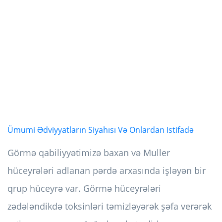
Ümumi Ədviyyatların Siyahısı Və Onlardan Istifadə
Görmə qabiliyyətimizə baxan və Muller
hüceyrələri adlanan pərdə arxasında işləyən bir
qrup hüceyrə var. Görmə hüceyrələri
zədələndikdə toksinləri təmizləyərək şəfa verərək