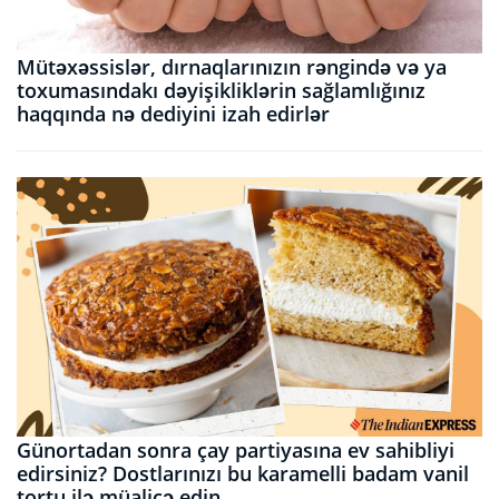
Mütəxəssislər, dırnaqlarınızın rəngində və ya
toxumasındakı dəyişikliklərin sağlamlığınız
haqqında nə dediyini izah edirlər
Günortadan sonra çay partiyasına ev sahibliyi
edirsiniz? Dostlarınızı bu karamelli badam vanil
tortu ilə müalicə edin