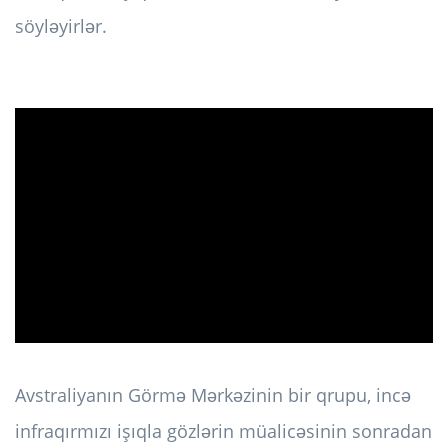
söyləyirlər.
ad
Avstraliyanın Görmə Mərkəzinin bir qrupu, incə
infraqırmızı işıqla gözlərin müalicəsinin sonradan