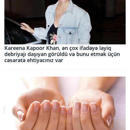
Kareena Kapoor Khan, ən çox ifadəyə layiq
debriyajı daşıyan görüldü və bunu etmək üçün
cəsarətə ehtiyacınız var