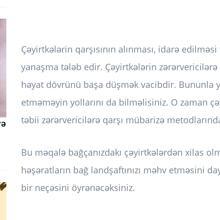
Çəyirtkələrin qarşısının alınması, idarə edilməs
yanaşma tələb edir. Çəyirtkələrin zərərvericilə
həyat dövrünü başa düşmək vacibdir. Bununla yan
etməməyin yollarını da bilməlisiniz. O zaman çə
təbii zərərvericilərə qarşı mübarizə metodlarınd
və
Bu məqalə bağçanızdakı çəyirtkələrdən xilas olm
həşəratların bağ landşaftınızı məhv etməsini day
bir neçəsini öyrənəcəksiniz.