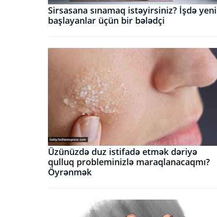
Sirsasana sınamaq istəyirsiniz? İşdə yeni
başlayanlar üçün bir bələdçi
Üzünüzdə duz istifadə etmək dəriyə
qulluq probleminizlə maraqlanacaqmı?
Öyrənmək