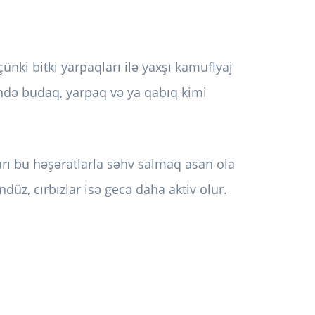
çünki bitki yarpaqları ilə yaxşı kamuflyaj
üyündə budaq, yarpaq və ya qabıq kimi
arı bu həşəratlarla səhv salmaq asan ola
ndüz, cırbızlar isə gecə daha aktiv olur.