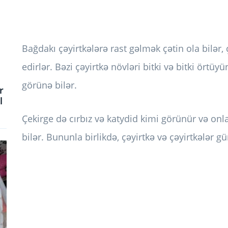
Bağdakı çəyirtkələrə rast gəlmək çətin ola bilər, 
edirlər. Bəzi çəyirtkə növləri bitki və bitki ört
görünə bilər.
r
l
Çekirge də cırbız və katydid kimi görünür və onl
bilər. Bununla birlikdə, çəyirtkə və çəyirtkələr gü