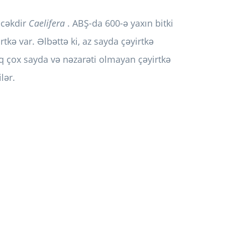
öcəkdir
Caelifera
. ABŞ-da 600-ə yaxın bitki
tkə var. Əlbəttə ki, az sayda çəyirtkə
aq çox sayda və nəzarəti olmayan çəyirtkə
lər.