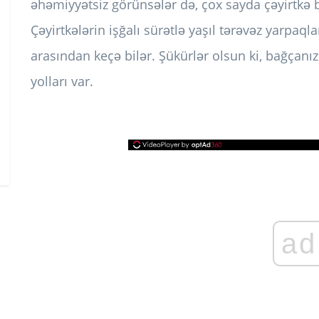
əhəmiyyətsiz görünsələr də, çox sayda çəyirtkə ba
Çəyirtkələrin işğalı sürətlə yaşıl tərəvəz yarpaqlar
arasından keçə bilər. Şükürlər olsun ki, bağçanız
yolları var.
ad