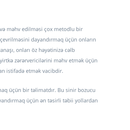
i və məhv edilməsi çox metodlu bir
rə çevrilməsini dayandırmaq üçün onların
aşı, onları öz həyətinizə cəlb
yirtkə zərərvericilərini məhv etmək üçün
an istifadə etmək vacibdir.
aq üçün bir təlimatdır. Bu sinir bozucu
andırmaq üçün ən təsirli təbii yollardan