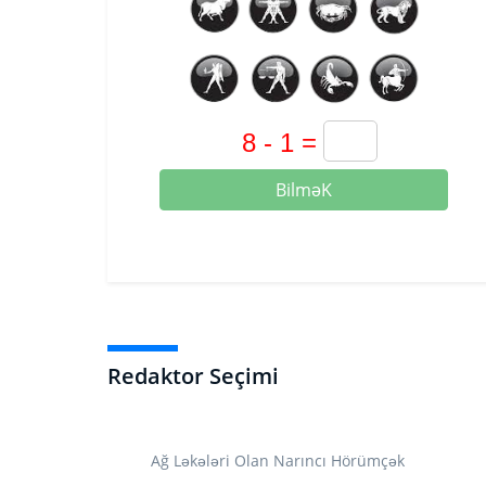
BilməK
Redaktor Seçimi
Ağ Ləkələri Olan Narıncı Hörümçək