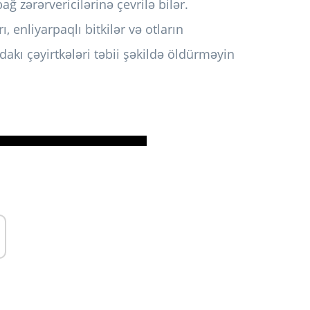
ğ zərərvericilərinə çevrilə bilər.
ı, enliyarpaqlı bitkilər və otların
dakı çəyirtkələri təbii şəkildə öldürməyin