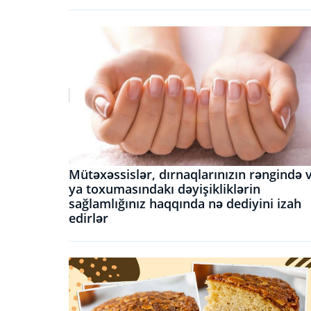
Mütəxəssislər, dırnaqlarınızın rəngində 
ya toxumasındakı dəyişikliklərin
sağlamlığınız haqqında nə dediyini izah
edirlər