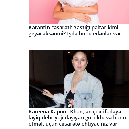
Karantin cəsarəti: Yastığı paltar kimi
geyəcəksənmi? İşdə bunu edənlər var
Kareena Kapoor Khan, ən çox ifadəyə
layiq debriyajı daşıyan görüldü və bunu
etmək üçün cəsarətə ehtiyacınız var