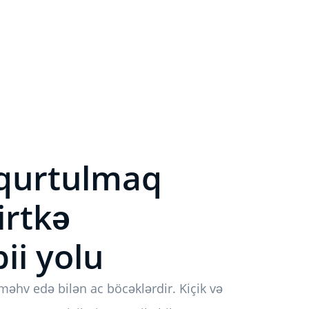
 qurtulmaq
irtkə
ii yolu
 məhv edə bilən ac böcəklərdir. Kiçik və