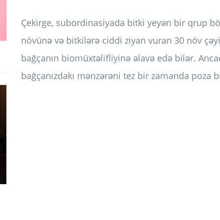
Çekirge, subordinasiyada bitki yeyən bir qrup b
növünə və bitkilərə ciddi ziyan vuran 30 növ çəyir
bağçanın biomüxtəlifliyinə əlavə edə bilər. Anc
bağçanızdakı mənzərəni tez bir zamanda poza bi