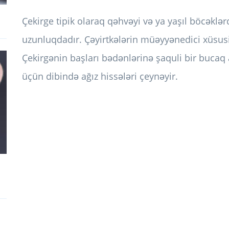
Çekirge tipik olaraq qəhvəyi və ya yaşıl böcəklərd
uzunluqdadır. Çəyirtkələrin müəyyənedici xüsusiyy
Çekirgənin başları bədənlərinə şaquli bir bucaq 
üçün dibində ağız hissələri çeynəyir.