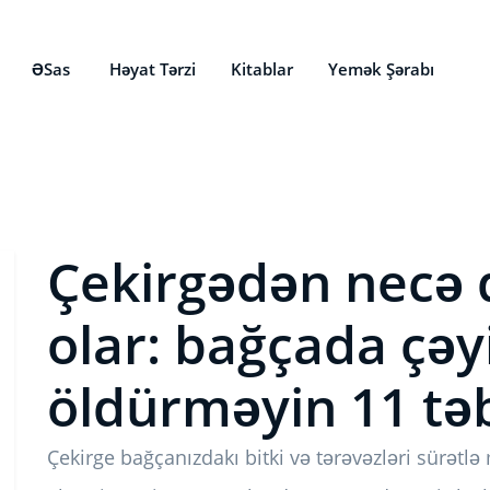
ƏSas
Həyat Tərzi
Kitablar
Yemək Şərabı
Çekirgədən necə
olar: bağçada çəy
öldürməyin 11 təb
Çekirge bağçanızdakı bitki və tərəvəzləri sürətlə