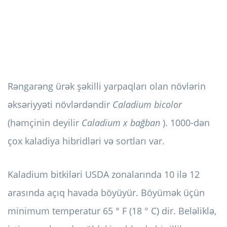
Rəngarəng ürək şəkilli yarpaqları olan növlərin
əksəriyyəti növlərdəndir
Caladium bicolor
(həmçinin deyilir
Caladium x bağban
). 1000-dən
çox kaladiya hibridləri və sortları var.
Kaladium bitkiləri USDA zonalarında 10 ilə 12
arasında açıq havada böyüyür. Böyümək üçün
minimum temperatur 65 ° F (18 ° C) dir. Beləliklə,