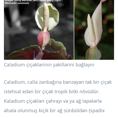
Caladium çiçəklərinin şəkillərini bağlayın
Caladium, calla zanbağına bənzəyən tək bir çiçək
istehsal edən bir çiçək tropik bitki növüdür.
Kaladium çiçəkləri çəhrayı və ya ağ ləpələrlə
əhatə olunmuş kiçik bir ağ sünbüldən (spadix