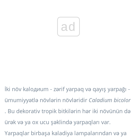
ad
İki növ kalодиum - zərif yarpaq və qayış yarpağı -
ümumiyyətlə növlərin növləridir
Caladium bicolor
. Bu dekorativ tropik bitkilərin hər iki növünün də
ürək və ya ox ucu şəklində yarpaqları var.
Yarpaqlar birbaşa kaladiya lampalarından və ya