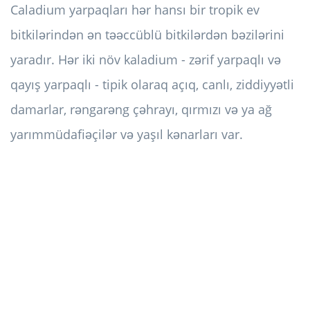
Caladium yarpaqları hər hansı bir tropik ev
bitkilərindən ən təəccüblü bitkilərdən bəzilərini
yaradır. Hər iki növ kaladium - zərif yarpaqlı və
qayış yarpaqlı - tipik olaraq açıq, canlı, ziddiyyətli
damarlar, rəngarəng çəhrayı, qırmızı və ya ağ
yarımmüdafiəçilər və yaşıl kənarları var.