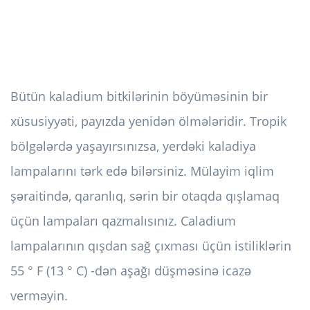
Bütün kaladium bitkilərinin böyüməsinin bir
xüsusiyyəti, payızda yenidən ölmələridir. Tropik
bölgələrdə yaşayırsınızsa, yerdəki kaladiya
lampalarını tərk edə bilərsiniz. Mülayim iqlim
şəraitində, qaranlıq, sərin bir otaqda qışlamaq
üçün lampaları qazmalısınız. Caladium
lampalarının qışdan sağ çıxması üçün istiliklərin
55 ° F (13 ° C) -dən aşağı düşməsinə icazə
verməyin.