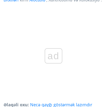
ad
Əlaqəli oxu:
Necə qayğı göstərmək lazımdır