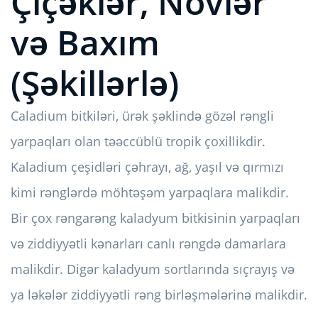
Çiçəklər, Növlər
və Baxım
(Şəkillərlə)
Caladium bitkiləri, ürək şəklində gözəl rəngli
yarpaqları olan təəccüblü tropik çoxillikdir.
Kaladium çeşidləri çəhrayı, ağ, yaşıl və qırmızı
kimi rənglərdə möhtəşəm yarpaqlara malikdir.
Bir çox rəngarəng kaladyum bitkisinin yarpaqları
və ziddiyyətli kənarları canlı rəngdə damarlara
malikdir. Digər kaladyum sortlarında sıçrayış və
ya ləkələr ziddiyyətli rəng birləşmələrinə malikdir.