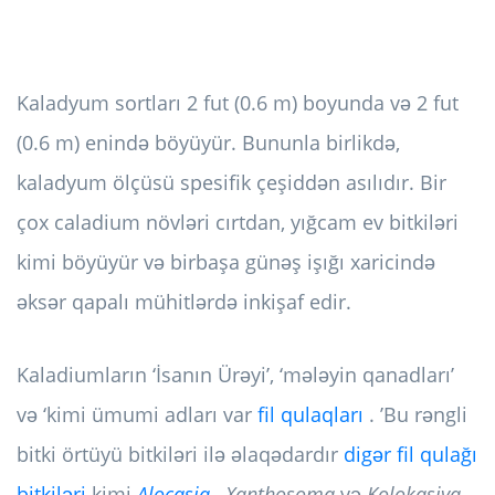
Kaladyum sortları 2 fut (0.6 m) boyunda və 2 fut
(0.6 m) enində böyüyür. Bununla birlikdə,
kaladyum ölçüsü spesifik çeşiddən asılıdır. Bir
çox caladium növləri cırtdan, yığcam ev bitkiləri
kimi böyüyür və birbaşa günəş işığı xaricində
əksər qapalı mühitlərdə inkişaf edir.
Kaladiumların ‘İsanın Ürəyi’, ‘mələyin qanadları’
və ‘kimi ümumi adları var
fil qulaqları
. ’Bu rəngli
bitki örtüyü bitkiləri ilə əlaqədardır
digər fil qulağı
bitkiləri
kimi
Alocasia
, Xanthosoma
və
Kolokasiya
.