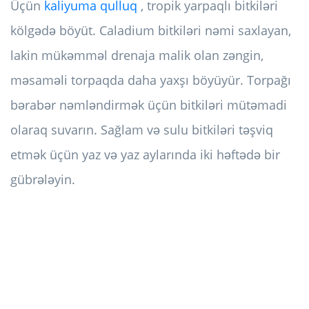
Üçün
kaliyuma qulluq
, tropik yarpaqlı bitkiləri
kölgədə böyüt. Caladium bitkiləri nəmi saxlayan,
lakin mükəmməl drenaja malik olan zəngin,
məsaməli torpaqda daha yaxşı böyüyür. Torpağı
bərabər nəmləndirmək üçün bitkiləri mütəmadi
olaraq suvarın. Sağlam və sulu bitkiləri təşviq
etmək üçün yaz və yaz aylarında iki həftədə bir
gübrələyin.