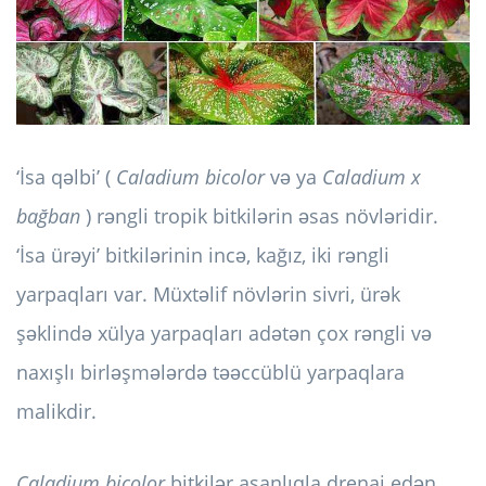
‘İsa qəlbi’ (
Caladium bicolor
və ya
Caladium x
bağban
) rəngli tropik bitkilərin əsas növləridir.
‘İsa ürəyi’ bitkilərinin incə, kağız, iki rəngli
yarpaqları var. Müxtəlif növlərin sivri, ürək
şəklində xülya yarpaqları adətən çox rəngli və
naxışlı birləşmələrdə təəccüblü yarpaqlara
malikdir.
Caladium bicolor
bitkilər asanlıqla drenaj edən