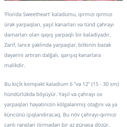
‘Florida Sweetheart’ kaladumu, qırmızı qırmızı
ürək yarpaqları, yaşıl kənarları və tünd çəhrayı
damarları olan qayış yarpaqlı bir kaladiyadır.
Zərif, lance şəklində yarpaqlar, bitkinin bəzək
dəyərini artıran dalğalı, qarışıq kənarlara
malikdir.
Bu kiçik kompakt kaladium 6 ”və 12” (15 - 30 sm)
hündürlükdə böyüyür. Yaşıl və çəhrayı ox
yarpaqları həyətinizin kölgələnmiş otağını və ya
küncünü işıqlandıracaq. Bu növ çəhrayı-qırmızı
canlı rəngləri itirmədən bir az günəşə dözür.