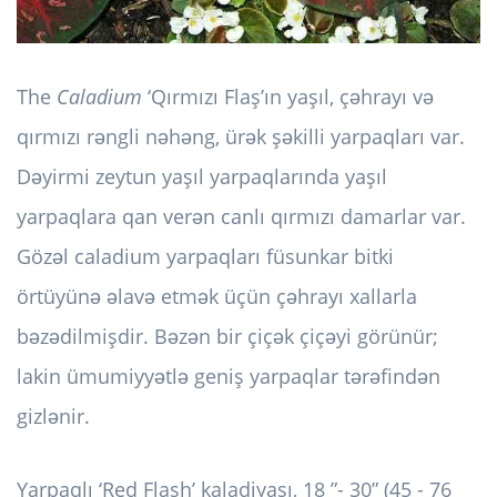
The
Caladium
‘Qırmızı Flaş’ın yaşıl, çəhrayı və
qırmızı rəngli nəhəng, ürək şəkilli yarpaqları var.
Dəyirmi zeytun yaşıl yarpaqlarında yaşıl
yarpaqlara qan verən canlı qırmızı damarlar var.
Gözəl caladium yarpaqları füsunkar bitki
örtüyünə əlavə etmək üçün çəhrayı xallarla
bəzədilmişdir. Bəzən bir çiçək çiçəyi görünür;
lakin ümumiyyətlə geniş yarpaqlar tərəfindən
gizlənir.
Yarpaqlı ‘Red Flash’ kaladiyası, 18 ”- 30” (45 - 76