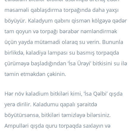
məsaməli qablaşdırma torpağında daha yaxşı
böyüyür. Kaladyum qabını qismən kölgəyə qədər
tam qoyun və torpağı bərabər nəmləndirmək
üçün yayda mütəmadi olaraq su verin. Bununla
birlikdə, kaladiya lampası su basmış torpaqda
çürüməyə başladığından ‘İsa Ürəyi’ bitkisini su ilə
təmin etməkdən çəkinin.
Hər növ kaladium bitkiləri kimi, ‘İsa Qəlbi’ qışda
yerə dirilir. Kaladumu qapalı şəraitdə
böyütürsənsə, bitkiləri təmizləyə bilərsiniz.
Ampulləri qışda quru torpaqda saxlayın və