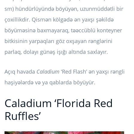
sm) hündürlüyündə böyüyən, uzunmüddətli bir
çoxillikdir. Qismən kölgədə ən yaxşı şəkildə
böyüməsinə baxmayaraq, təəccüblü konteyner
bitkisinin yarpaqları göz oxşayan rənglərini
parlaq, dolayı günəş işığı altında saxlayır.
Açıq havada
Caladium
‘Red Flash’ ən yaxşı rəngli
haşiyələrdə və ya qablarda böyüyür.
Caladium ‘Florida Red
Ruffles’