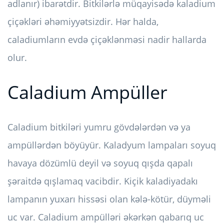
adlanır) ibarətdir. Bitkilərlə müqayisədə kaladium
çiçəkləri əhəmiyyətsizdir. Hər halda,
caladiumların evdə çiçəklənməsi nadir hallarda
olur.
Caladium Ampüller
Caladium bitkiləri yumru gövdələrdən və ya
ampüllərdən böyüyür. Kaladyum lampaları soyuq
havaya dözümlü deyil və soyuq qışda qapalı
şəraitdə qışlamaq vacibdir. Kiçik kaladiyadakı
lampanın yuxarı hissəsi olan kələ-kötür, düyməli
uc var. Caladium ampülləri əkərkən qabarıq uc