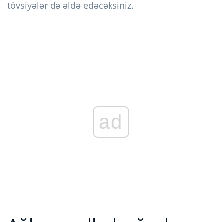
tövsiyələr də əldə edəcəksiniz.
ad