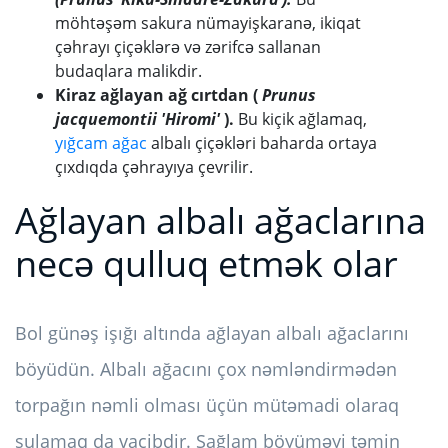
möhtəşəm sakura nümayişkaranə, ikiqat
çəhrayı çiçəklərə və zərifcə sallanan
budaqlara malikdir.
Kiraz ağlayan ağ cırtdan (
Prunus
jacquemontii 'Hiromi'
).
Bu kiçik ağlamaq,
yığcam ağac
albalı çiçəkləri baharda ortaya
çıxdıqda çəhrayıya çevrilir.
Ağlayan albalı ağaclarına
necə qulluq etmək olar
Bol günəş işığı altında ağlayan albalı ağaclarını
böyüdün. Albalı ağacını çox nəmləndirmədən
torpağın nəmli olması üçün mütəmadi olaraq
sulamaq da vacibdir. Sağlam böyüməyi təmin