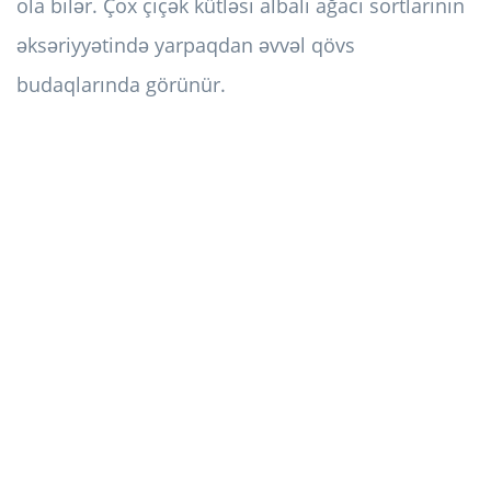
ola bilər. Çox çiçək kütləsi albalı ağacı sortlarının
əksəriyyətində yarpaqdan əvvəl qövs
budaqlarında görünür.