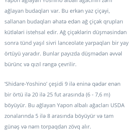
ağlayan budaqları var. Bu erkən yaz çiçəyi,
sallanan budaqları əhatə edən ağ çiçək qrupları
kütlələri istehsal edir. Ağ çiçəklərin düşməsindən
sonra tünd yaşıl sivri lanceolate yarpaqları bir yay
örtüyü yaradır. Bunlar payızda düşmədən əvvəl
bürünc və qızıl rəngə çevrilir.
‘Shidare-Yoshino’ çeşidi 9 ilə eninə qədər enən
bir örtü ilə 20 ilə 25 fut arasında (6 - 7,6 m)
böyüyür. Bu ağlayan Yapon albalı ağacları USDA
zonalarında 5 ilə 8 arasında böyüyür və tam
günəş və nəm torpaqdan zövq alır.