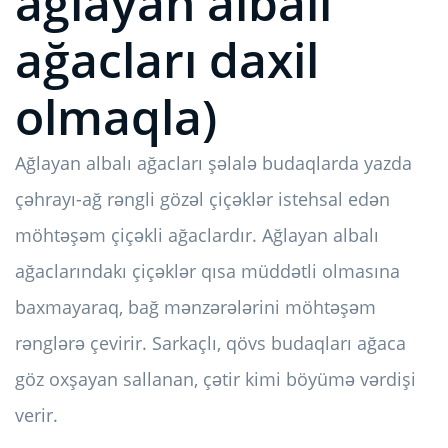
ağlayan albalı
ağacları daxil
olmaqla)
Ağlayan albalı ağacları şəlalə budaqlarda yazda
çəhrayı-ağ rəngli gözəl çiçəklər istehsal edən
möhtəşəm çiçəkli ağaclardır. Ağlayan albalı
ağaclarındakı çiçəklər qısa müddətli olmasına
baxmayaraq, bağ mənzərələrini möhtəşəm
rənglərə çevirir. Sarkaçlı, qövs budaqları ağaca
göz oxşayan sallanan, çətir kimi böyümə vərdişi
verir.