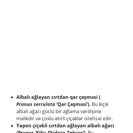
Albalı ağlayan cırtdan qar çeşməsi (
Prunus serrulata
‘Qar Çeşməsi’).
Bu kiçik
albalı ağacı güclü bir ağlama vərdişinə
malikdir və çoxlu ətirli çiçəklər istehsal edir.
Yapon çiçəkli cırtdan ağlayan albalı ağacı
(Prunus ‘Kiku-Shidare-Zakura’).
Bu