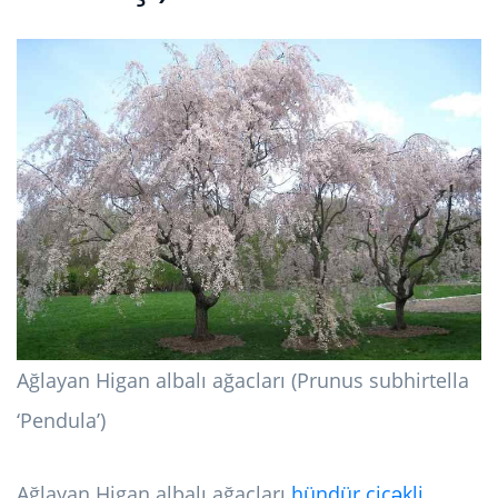
Ağlayan Higan albalı ağacları (Prunus subhirtella
‘Pendula’)
Ağlayan Higan albalı ağacları
hündür çiçəkli