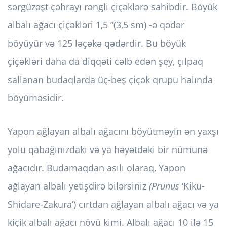
sərgüzəşt çəhrayı rəngli çiçəklərə sahibdir. Böyük
albalı ağacı çiçəkləri 1,5 ”(3,5 sm) -ə qədər
böyüyür və 125 ləçəkə qədərdir. Bu böyük
çiçəkləri daha da diqqəti cəlb edən şey, çılpaq
sallanan budaqlarda üç-beş çiçək qrupu halında
böyüməsidir.
Yapon ağlayan albalı ağacını böyütməyin ən yaxşı
yolu qabağınızdakı və ya həyətdəki bir nümunə
ağacıdır. Budamaqdan asılı olaraq, Yapon
ağlayan albalı yetişdirə bilərsiniz
(Prunus
‘Kiku-
Shidare-Zakura’) cırtdan ağlayan albalı ağacı və ya
kiçik albalı ağacı növü kimi. Albalı ağacı 10 ilə 15