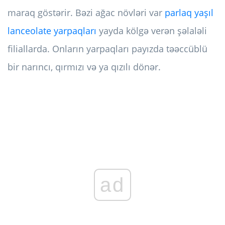
maraq göstərir. Bəzi ağac növləri var
parlaq yaşıl
lanceolate yarpaqları
yayda kölgə verən şəlaləli
filiallarda. Onların yarpaqları payızda təəccüblü
bir narıncı, qırmızı və ya qızılı dönər.
ad