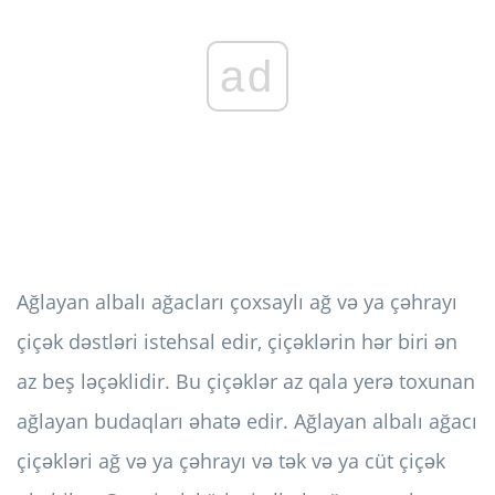
ad
Ağlayan albalı ağacları çoxsaylı ağ və ya çəhrayı
çiçək dəstləri istehsal edir, çiçəklərin hər biri ən
az beş ləçəklidir. Bu çiçəklər az qala yerə toxunan
ağlayan budaqları əhatə edir. Ağlayan albalı ağacı
çiçəkləri ağ və ya çəhrayı və tək və ya cüt çiçək