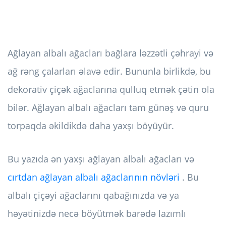
Ağlayan albalı ağacları bağlara ləzzətli çəhrayi və
ağ rəng çalarları əlavə edir. Bununla birlikdə, bu
dekorativ çiçək ağaclarına qulluq etmək çətin ola
bilər. Ağlayan albalı ağacları tam günəş və quru
torpaqda əkildikdə daha yaxşı böyüyür.
Bu yazıda ən yaxşı ağlayan albalı ağacları və
cırtdan ağlayan albalı ağaclarının növləri
. Bu
albalı çiçəyi ağaclarını qabağınızda və ya
həyətinizdə necə böyütmək barədə lazımlı