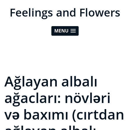
Feelings and Flowers
MENU
Ağlayan albalı
ağacları: növləri
və baxımı (cırtdan