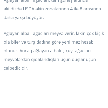
Ağlayan albalı ağacları, tam günəş altında
əkildikdə USDA əkin zonalarında 4 ilə 8 arasında
daha yaxşı böyüyür.
Ağlayan albalı ağacları meyvə verir, lakin çox kiçik
ola bilər və turş dadına görə yenilməz hesab
olunur. Ancaq ağlayan albalı çiçəyi ağacları
meyvələrdən qidalandıqları üçün quşlar üçün
cəlbedicidir.