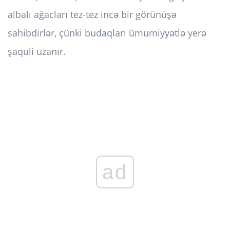
albalı ağacları tez-tez incə bir görünüşə
sahibdirlər, çünki budaqları ümumiyyətlə yerə
şaquli uzanır.
ad