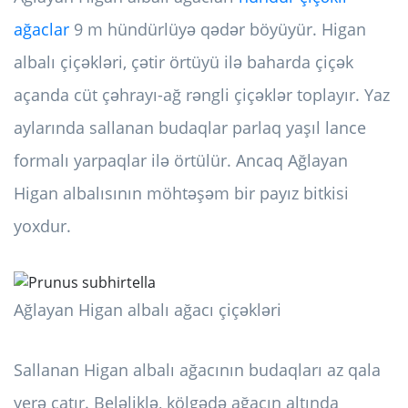
ağaclar
9 m hündürlüyə qədər böyüyür. Higan
albalı çiçəkləri, çətir örtüyü ilə baharda çiçək
açanda cüt çəhrayı-ağ rəngli çiçəklər toplayır. Yaz
aylarında sallanan budaqlar parlaq yaşıl lance
formalı yarpaqlar ilə örtülür. Ancaq Ağlayan
Higan albalısının möhtəşəm bir payız bitkisi
yoxdur.
Ağlayan Higan albalı ağacı çiçəkləri
Sallanan Higan albalı ağacının budaqları az qala
yerə çatır. Beləliklə, kölgədə ağacın altında