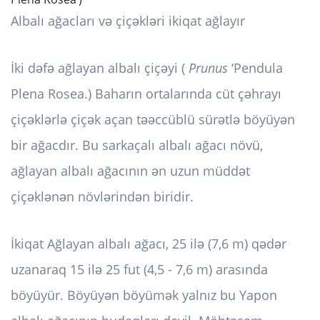
Albalı ağacları və çiçəkləri ikiqat ağlayır
İki dəfə ağlayan albalı çiçəyi (
Prunus
‘Pendula
Plena Rosea.) Baharın ortalarında cüt çəhrayı
çiçəklərlə çiçək açan təəccüblü sürətlə böyüyən
bir ağacdır. Bu sarkaçalı albalı ağacı növü,
ağlayan albalı ağacının ən uzun müddət
çiçəklənən növlərindən biridir.
İkiqat Ağlayan albalı ağacı, 25 ilə (7,6 m) qədər
uzanaraq 15 ilə 25 fut (4,5 - 7,6 m) arasında
böyüyür. Böyüyən böyümək yalnız bu Yapon