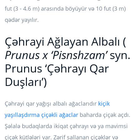
fut (3 - 4.6 m) arasında böyüyür və 10 fut (3 m)
qədər yayılır.
Çəhrayi Ağlayan Albalı (
Prunus x ‘Pisnshzam’
syn.
Prunus ‘Çəhrayı Qar
Duşları’)
Çəhrayi qar yağışı albalı ağaclarıdır
kiçik
yaşıllaşdırma çiçəkli ağaclar
baharda çiçək açdı.
Şəlalə budaqlarda ikiqat çəhrayı və ya mavimsi
çiçək kütlələri var. Zərif sallanan çiçəklər və