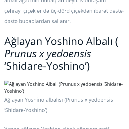
albalı ağacının budaqları deyil. Möhtəşəm
çəhrayı çiçəklər də üç-dörd çiçəkdən ibarət dəstə-
dəstə budaqlardan sallanır.
Ağlayan Yoshino Albalı (
Prunus x yedoensis
‘Shidare-Yoshino’)
Ağlayan Yoshino albalısı (Prunus x yedoensis
‘Shidare-Yoshino’)
Yapon ağlayan Yoshino albalı ağacının zərif