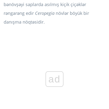
bənövşəyi saplarda asılmış kiçik çiçəklər
rəngarəng edir
Ceropegia
növlər böyük bir
danışma nöqtəsidir.
ad