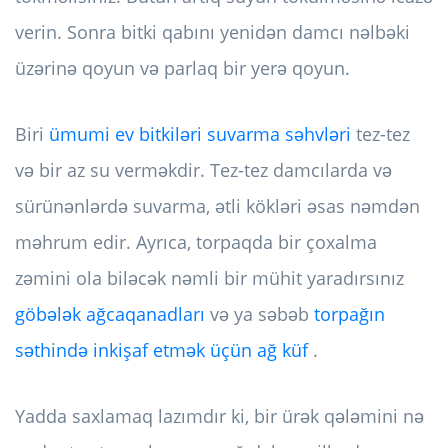
verin. Sonra bitki qabını yenidən damcı nəlbəki
üzərinə qoyun və parlaq bir yerə qoyun.
Biri
ümumi ev bitkiləri suvarma səhvləri
tez-tez
və bir az su verməkdir. Tez-tez damcılarda və
sürünənlərdə suvarma, ətli kökləri əsas nəmdən
məhrum edir. Ayrıca, torpaqda bir çoxalma
zəmini ola biləcək nəmli bir mühit yaradırsınız
göbələk ağcaqanadları
və ya səbəb
torpağın
səthində inkişaf etmək üçün ağ küf
.
Yadda saxlamaq lazımdır ki, bir ürək qələmini nə