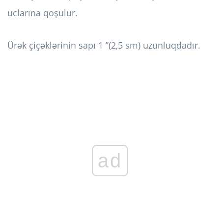
uclarına qoşulur.
Ürək çiçəklərinin sapı 1 ”(2,5 sm) uzunluqdadır.
ad