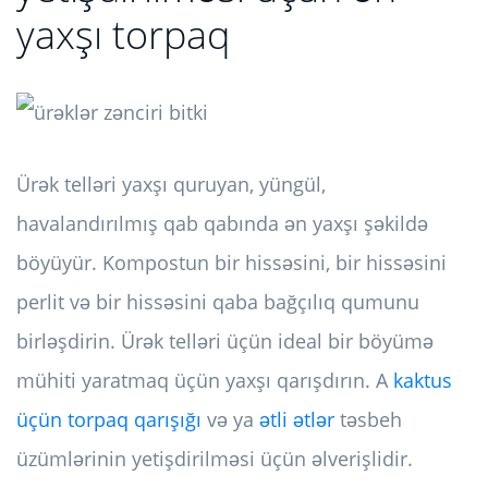
yaxşı torpaq
Ürək telləri yaxşı quruyan, yüngül,
havalandırılmış qab qabında ən yaxşı şəkildə
böyüyür. Kompostun bir hissəsini, bir hissəsini
perlit və bir hissəsini qaba bağçılıq qumunu
birləşdirin. Ürək telləri üçün ideal bir böyümə
mühiti yaratmaq üçün yaxşı qarışdırın. A
kaktus
üçün torpaq qarışığı
və ya
ətli ətlər
təsbeh
üzümlərinin yetişdirilməsi üçün əlverişlidir.