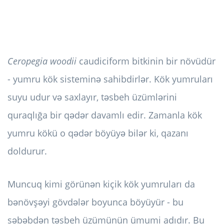
Ceropegia woodii
caudiciform bitkinin bir növüdür
- yumru kök sisteminə sahibdirlər. Kök yumruları
suyu udur və saxlayır, təsbeh üzümlərini
quraqlığa bir qədər davamlı edir. Zamanla kök
yumru kökü o qədər böyüyə bilər ki, qazanı
doldurur.
Muncuq kimi görünən kiçik kök yumruları da
bənövşəyi gövdələr boyunca böyüyür - bu
səbəbdən təsbeh üzümünün ümumi adıdır. Bu