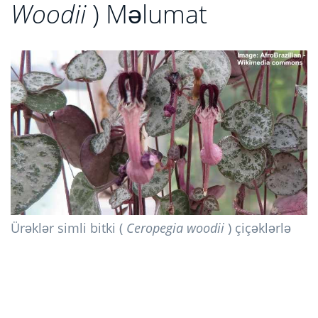
Woodii
) Məlumat
Ürəklər simli bitki (
Ceropegia woodii
) çiçəklərlə