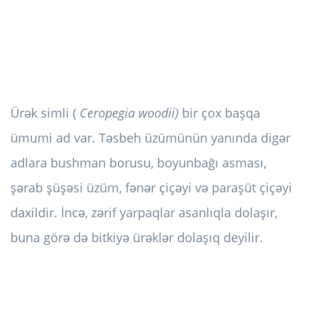
Ürək simli (
Ceropegia woodii)
bir çox başqa
ümumi ad var. Təsbeh üzümünün yanında digər
adlara bushman borusu, boyunbağı asması,
şərab şüşəsi üzüm, fənər çiçəyi və paraşüt çiçəyi
daxildir. İncə, zərif yarpaqlar asanlıqla dolaşır,
buna görə də bitkiyə ürəklər dolaşıq deyilir.