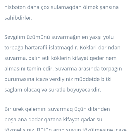
nisbətən daha çox sulamaqdan ölmək şansına
sahibdirlər.
Sevgilim üzümünü suvarmağın ən yaxşı yolu
torpağa hərtərəfli islatmaqdır. Kökləri dərindən
suvarma, qalın ətli köklərin kifayət qədər nəm
almasını təmin edir. Suvarma arasında torpağın
qurumasına icazə verdiyiniz müddətdə bitki
sağlam olacaq və sürətlə böyüyəcəkdir.
Bir ürək qələmini suvarmaq üçün dibindən
boşalana qədər qazana kifayət qədər su
tökməlisiniz. Bütün artıq suyun tökülməsinə icazə