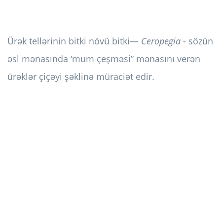
Ürək tellərinin bitki növü bitki—
Ceropegia
- sözün
əsl mənasında ‘mum çeşməsi” mənasını verən
ürəklər çiçəyi şəklinə müraciət edir.