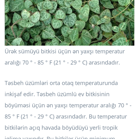
Ürək sümüyü bitkisi üçün ən yaxşı temperatur
aralığı 70 ° - 85 ° F (21 ° - 29 ° C) arasındadır.
Təsbeh üzümləri orta otaq temperaturunda
inkişaf edir. Təsbeh üzümlü ev bitkisinin
böyüməsi üçün ən yaxşı temperatur aralığı 70 ° -
85 ° F (21 ° - 29 ° C) arasındadır. Bu temperatur
bitkilərin açıq havada böyüdüyü yerli tropik
iqlimə yaxındır. Bu bitkilər üçün minimum