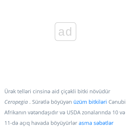
ad
Ürək telləri cinsinə aid çiçəkli bitki növüdür
Ceropegia
. Sürətlə böyüyən
üzüm bitkiləri
Cənubi
Afrikanın vətəndaşıdır və USDA zonalarında 10 və
11-də açıq havada böyüyürlər
asma səbətlər