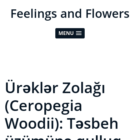
Feelings and Flowers
MENU
Ürəklər Zolağı
(Ceropegia
Woodii): Təsbeh