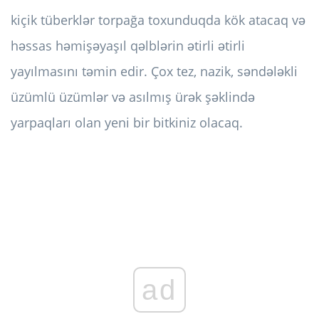
kiçik tüberklər torpağa toxunduqda kök atacaq və
həssas həmişəyaşıl qəlblərin ətirli ətirli
yayılmasını təmin edir. Çox tez, nazik, səndələkli
üzümlü üzümlər və asılmış ürək şəklində
yarpaqları olan yeni bir bitkiniz olacaq.
ad