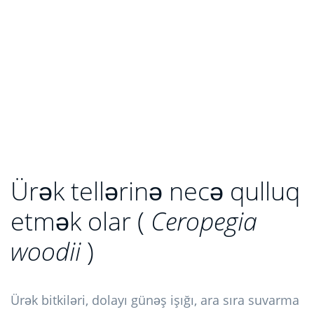
Ürək tellərinə necə qulluq
etmək olar (
Ceropegia
woodii
)
Ürək bitkiləri, dolayı günəş işığı, ara sıra suvarma