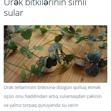
Ürək bitkilərinin simli
sular
Ürək tellərinizin bitkisinə düzgün qulluq etmək
üçün onu həddindən artıq sulamaqdan çəkinin
və yalnız torpaq quruyanda su verin