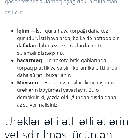
qədər tez-tez sulamaq aşağıdakı amillərdən
asılıdır:
İqlim
—İsti, quru hava torpağı daha tez
qurudur. İsti havalarda, bəlkə də həftədə bir
dəfədən daha tez-tez ürəklərdə bir tel
sulamalı olacaqsınız.
bacarmaq
- Terrakota bitki qablarında
torpaq plastik və ya şirli keramika bitkilərdən
daha sürətli buxarlanır.
Mövsüm
—Bütün ev bitkiləri kimi, qışda da
ürəklərin böyüməsi yavaşlayır. Bu o
deməkdir ki, yazda olduğundan qışda daha
az su verməlisiniz.
Ürəklər ətli ətli ətli ətlərin
yetişdirilməsi üçün ən