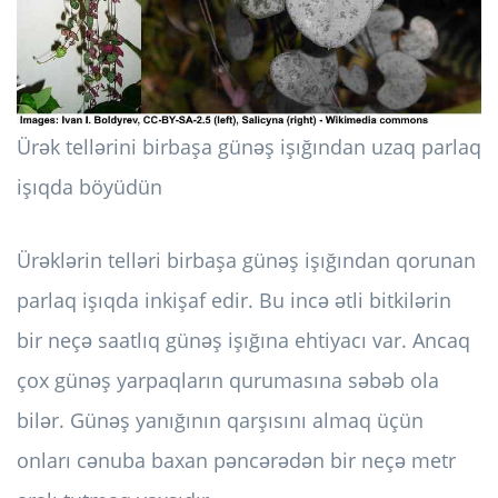
Ürək tellərini birbaşa günəş işığından uzaq parlaq
işıqda böyüdün
Ürəklərin telləri birbaşa günəş işığından qorunan
parlaq işıqda inkişaf edir. Bu incə ətli bitkilərin
bir neçə saatlıq günəş işığına ehtiyacı var. Ancaq
çox günəş yarpaqların qurumasına səbəb ola
bilər. Günəş yanığının qarşısını almaq üçün
onları cənuba baxan pəncərədən bir neçə metr