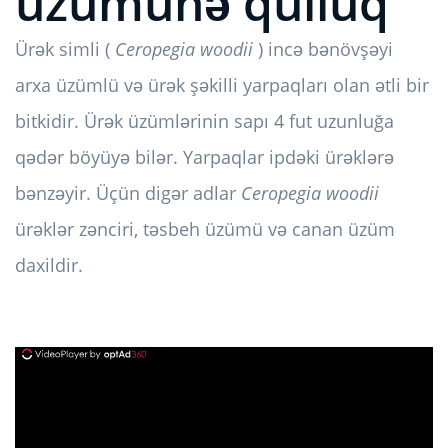
üzümünə qulluq
Ürək simli (
Ceropegia woodii
) incə bənövşəyi
arxa üzümlü və ürək şəkilli yarpaqları olan ətli bir
bitkidir. Ürək üzümlərinin sapı 4 fut uzunluğa
qədər böyüyə bilər. Yarpaqlar ipdəki ürəklərə
bənzəyir. Üçün digər adlar
Ceropegia woodii
ürəklər zənciri, təsbeh üzümü və canan üzüm
daxildir.