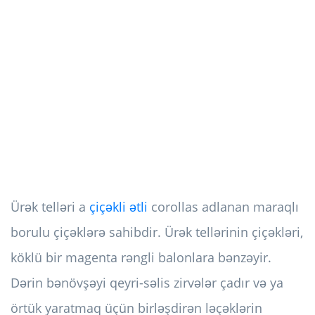
Ürək telləri a
çiçəkli ətli
corollas adlanan maraqlı
borulu çiçəklərə sahibdir. Ürək tellərinin çiçəkləri,
köklü bir magenta rəngli balonlara bənzəyir.
Dərin bənövşəyi qeyri-səlis zirvələr çadır və ya
örtük yaratmaq üçün birləşdirən ləçəklərin