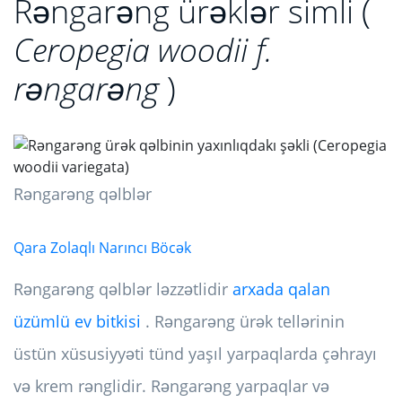
Rəngarəng ürəklər simli (
Ceropegia woodii f.
rəngarəng
)
Rəngarəng qəlblər
Qara Zolaqlı Narıncı Böcək
Rəngarəng qəlblər ləzzətlidir
arxada qalan
üzümlü ev bitkisi
. Rəngarəng ürək tellərinin
üstün xüsusiyyəti tünd yaşıl yarpaqlarda çəhrayı
və krem ​​rənglidir. Rəngarəng yarpaqlar və