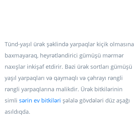
Tünd-yaşıl ürək şəklində yarpaqlar kiçik olmasına
baxmayaraq, heyrətləndirici gümüşü mərmər
naxışlar inkişaf etdirir. Bəzi ürək sortları gümüşü
yaşıl yarpaqları və qaymaqlı və çəhrayı rəngli
rəngli yarpaqlarına malikdir. Ürək bitkilərinin
simli
sərin ev bitkiləri
şəlalə gövdələri düz aşağı
asıldıqda.