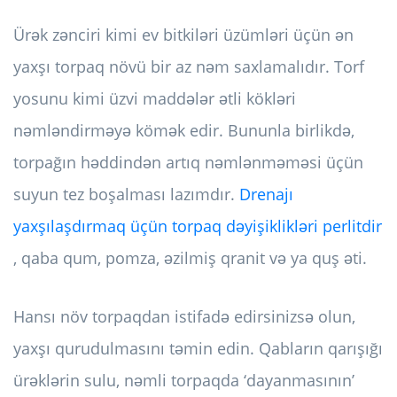
Ürək zənciri kimi ev bitkiləri üzümləri üçün ən
yaxşı torpaq növü bir az nəm saxlamalıdır. Torf
yosunu kimi üzvi maddələr ətli kökləri
nəmləndirməyə kömək edir. Bununla birlikdə,
torpağın həddindən artıq nəmlənməməsi üçün
suyun tez boşalması lazımdır.
Drenajı
yaxşılaşdırmaq üçün torpaq dəyişiklikləri perlitdir
, qaba qum, pomza, əzilmiş qranit və ya quş əti.
Hansı növ torpaqdan istifadə edirsinizsə olun,
yaxşı qurudulmasını təmin edin. Qabların qarışığı
ürəklərin sulu, nəmli torpaqda ‘dayanmasının’