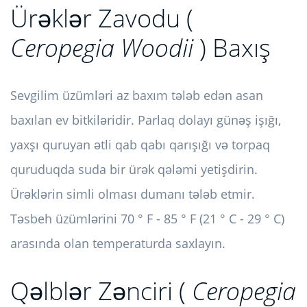
Ürəklər Zavodu (
Ceropegia Woodii
) Baxış
Sevgilim üzümləri az baxım tələb edən asan
baxılan ev bitkiləridir. Parlaq dolayı günəş işığı,
yaxşı quruyan ətli qab qabı qarışığı və torpaq
quruduqda suda bir ürək qələmi yetişdirin.
Ürəklərin simli olması dumanı tələb etmir.
Təsbeh üzümlərini 70 ° F - 85 ° F (21 ° C - 29 ° C)
arasında olan temperaturda saxlayın.
Qəlblər Zənciri (
Ceropegia