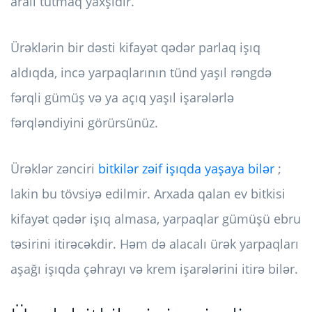
aralı tutmaq yaxşıdır.
Ürəklərin bir dəsti kifayət qədər parlaq işıq
aldıqda, incə yarpaqlarının tünd yaşıl rəngdə
fərqli gümüş və ya açıq yaşıl işarələrlə
fərqləndiyini görürsünüz.
Ürəklər zənciri
bitkilər zəif işıqda yaşaya bilər
;
lakin bu tövsiyə edilmir. Arxada qalan ev bitkisi
kifayət qədər işıq almasa, yarpaqlar gümüşü ebru
təsirini itirəcəkdir. Həm də alacalı ürək yarpaqları
aşağı işıqda çəhrayı və krem ​​işarələrini itirə bilər.