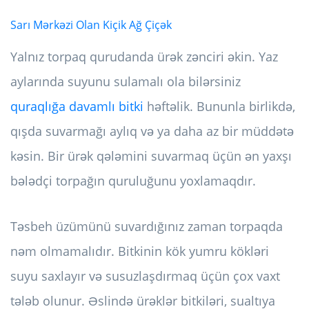
Sarı Mərkəzi Olan Kiçik Ağ Çiçək
Yalnız torpaq qurudanda ürək zənciri əkin. Yaz
aylarında suyunu sulamalı ola bilərsiniz
quraqlığa davamlı bitki
həftəlik. Bununla birlikdə,
qışda suvarmağı aylıq və ya daha az bir müddətə
kəsin. Bir ürək qələmini suvarmaq üçün ən yaxşı
bələdçi torpağın quruluğunu yoxlamaqdır.
Təsbeh üzümünü suvardığınız zaman torpaqda
nəm olmamalıdır. Bitkinin kök yumru kökləri
suyu saxlayır və susuzlaşdırmaq üçün çox vaxt
tələb olunur. Əslində ürəklər bitkiləri, sualtıya