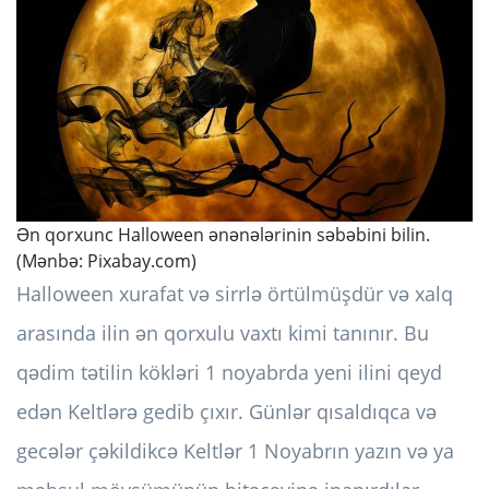
Ən qorxunc Halloween ənənələrinin səbəbini bilin.
(Mənbə:
Pixabay.com
)
Halloween xurafat və sirrlə örtülmüşdür və xalq
arasında ilin ən qorxulu vaxtı kimi tanınır. Bu
qədim tətilin kökləri 1 noyabrda yeni ilini qeyd
edən Keltlərə gedib çıxır. Günlər qısaldıqca və
gecələr çəkildikcə Keltlər 1 Noyabrın yazın və ya