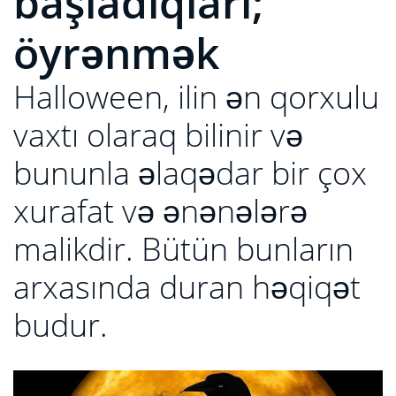
başladıqları;
öyrənmək
Halloween, ilin ən qorxulu
vaxtı olaraq bilinir və
bununla əlaqədar bir çox
xurafat və ənənələrə
malikdir. Bütün bunların
arxasında duran həqiqət
budur.