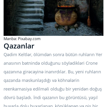
Mənbə:
Pixabay.com
Qazanlar
Qədim Keltlər, ölümdən sonra bütün ruhların Yer
anasının bətnində olduğunu söylədikləri Crone
qazanına girəcəyinə inanırdılar. Bu, yeni ruhların
qazanda məskunlaşdığı və köhnələrin
reenkarnasiya edilməli olduğu bir yenidən doğuş
dövrü başladı. İndi qazanın bu görüntüsü, yaşıl
buxarla dolu buxarlanan, köpüklənən və pis bir