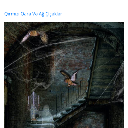
Qırmızı Qara Və Ağ Çiçəklər