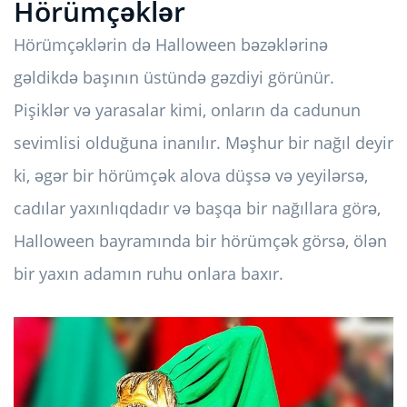
Hörümçəklər
Hörümçəklərin də Halloween bəzəklərinə
gəldikdə başının üstündə gəzdiyi görünür.
Pişiklər və yarasalar kimi, onların da cadunun
sevimlisi olduğuna inanılır. Məşhur bir nağıl deyir
ki, əgər bir hörümçək alova düşsə və yeyilərsə,
cadılar yaxınlıqdadır və başqa bir nağıllara görə,
Halloween bayramında bir hörümçək görsə, ölən
bir yaxın adamın ruhu onlara baxır.