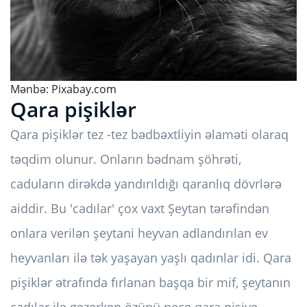
Mənbə:
Pixabay.com
Qara pişiklər
Qara pişiklər tez -tez bədbəxtliyin əlaməti olaraq
təqdim olunur. Onların bədnam şöhrəti,
caduların dirəkdə yandırıldığı qaranlıq dövrlərə
aiddir. Bu 'cadılar' çox vaxt Şeytan tərəfindən
onlara verilən şeytani heyvan adlandırılan ev
heyvanları ilə tək yaşayan yaşlı qadınlar idi. Qara
pişiklər ətrafında fırlanan başqa bir mif, şeytanın
cadılar ilə gəzərkən özünü necə qara pişiyə