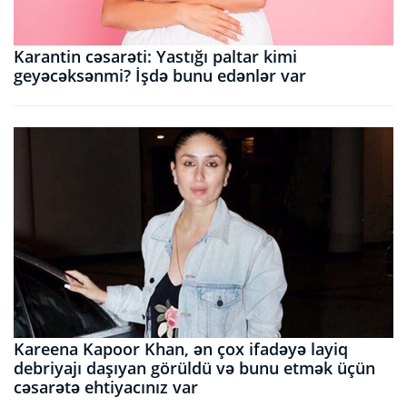
Karantin cəsarəti: Yastığı paltar kimi
geyəcəksənmi? İşdə bunu edənlər var
Kareena Kapoor Khan, ən çox ifadəyə layiq
debriyajı daşıyan görüldü və bunu etmək üçün
cəsarətə ehtiyacınız var