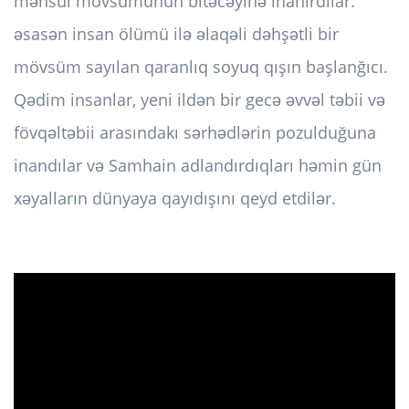
məhsul mövsümünün bitəcəyinə inanırdılar.
əsasən insan ölümü ilə əlaqəli dəhşətli bir
mövsüm sayılan qaranlıq soyuq qışın başlanğıcı.
Qədim insanlar, yeni ildən bir gecə əvvəl təbii və
fövqəltəbii arasındakı sərhədlərin pozulduğuna
inandılar və Samhain adlandırdıqları həmin gün
xəyalların dünyaya qayıdışını qeyd etdilər.
ad