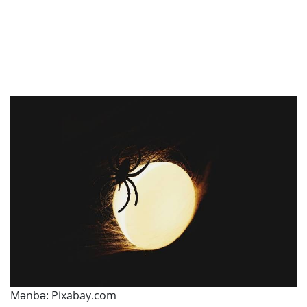
Mənbə:
Pixabay.com