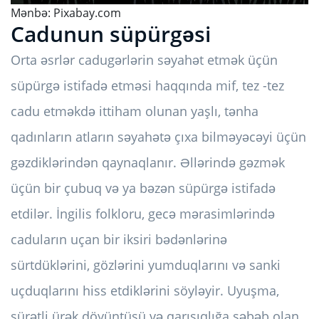
Mənbə:
Pixabay.com
Cadunun süpürgəsi
Orta əsrlər cadugərlərin səyahət etmək üçün
süpürgə istifadə etməsi haqqında mif, tez -tez
cadu etməkdə ittiham olunan yaşlı, tənha
qadınların atların səyahətə çıxa bilməyəcəyi üçün
gəzdiklərindən qaynaqlanır. Əllərində gəzmək
üçün bir çubuq və ya bəzən süpürgə istifadə
etdilər. İngilis folkloru, gecə mərasimlərində
caduların uçan bir iksiri bədənlərinə
sürtdüklərini, gözlərini yumduqlarını və sanki
uçduqlarını hiss etdiklərini söyləyir. Uyuşma,
sürətli ürək döyüntüsü və qarışıqlığa səbəb olan