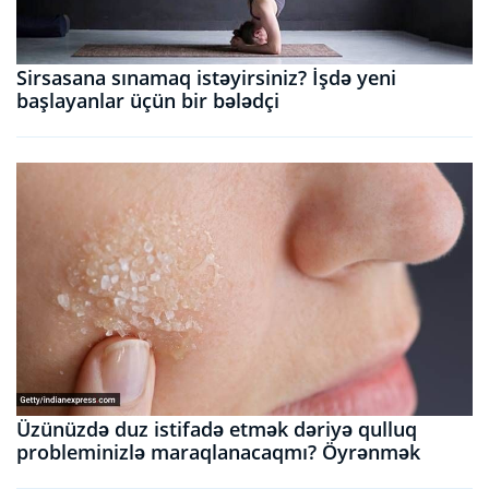
Sirsasana sınamaq istəyirsiniz? İşdə yeni
başlayanlar üçün bir bələdçi
Üzünüzdə duz istifadə etmək dəriyə qulluq
probleminizlə maraqlanacaqmı? Öyrənmək