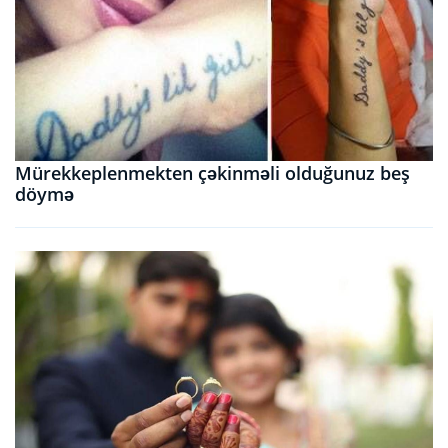
Mürekkeplenmekten çəkinməli olduğunuz beş
döymə