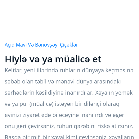
Açıq Mavi Və Bənövşəyi Çiçəklər
Hiylə və ya müalicə et
Keltlər, yeni illərində ruhların dünyaya keçməsinə
səbəb olan təbii və mənəvi dünya arasındakı
sərhədlərin kəsildiyinə inanırdılar. Xəyalın yemək
və ya pul (müalicə) istəyən bir dilənçi olaraq
evinizi ziyarət edə biləcəyinə inanılırdı və əgər
onu geri çevirsəniz, ruhun qəzəbini riskə atırsınız.
Başqa bir mif, bir xəyal kimi geyinsəniz, xəyalların