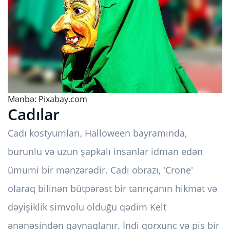
Mənbə:
Pixabay.com
Cadılar
Cadı kostyumları, Halloween bayramında,
burunlu və uzun şapkalı insanlar idman edən
ümumi bir mənzərədir. Cadı obrazı, 'Crone'
olaraq bilinən bütpərəst bir tanrıçanın hikmət və
dəyişiklik simvolu olduğu qədim Kelt
ənənəsindən qaynaqlanır. İndi qorxunc və pis bir