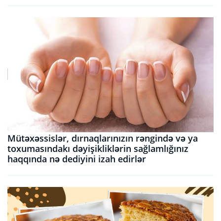
Mütəxəssislər, dırnaqlarınızın rəngində və ya
toxumasındakı dəyişikliklərin sağlamlığınız
haqqında nə dediyini izah edirlər