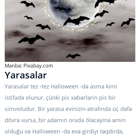
Mənbə:
Pixabay.com
Yarasalar
Yarasalar tez -tez Halloween -də asma kimi
istifadə olunur, çünki pis xəbərlərin pis bir
simvoludur. Bir yarasa evinizin ətrafında üç dəfə
dövrə vursa, bir adamın orada öləcəyinə əmin
olduğu və Halloween -də evə girdiyi təqdirdə,