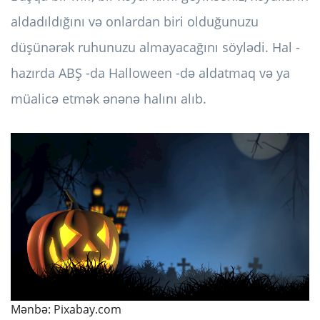
aldadıldığını və onlardan biri olduğunuzu
düşünərək ruhunuzu almayacağını söylədi. Hal -
hazırda ABŞ -da Halloween -də aldatmaq və ya
müalicə etmək ənənə halını alıb.
Mənbə:
Pixabay.com