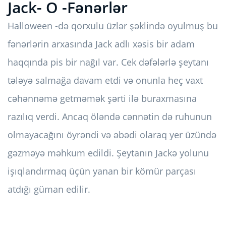
Jack- O -Fənərlər
Halloween -də qorxulu üzlər şəklində oyulmuş bu
fənərlərin arxasında Jack adlı xəsis bir adam
haqqında pis bir nağıl var. Cek dəfələrlə şeytanı
tələyə salmağa davam etdi və onunla heç vaxt
cəhənnəmə getməmək şərti ilə buraxmasına
razılıq verdi. Ancaq öləndə cənnətin də ruhunun
olmayacağını öyrəndi və əbədi olaraq yer üzündə
gəzməyə məhkum edildi. Şeytanın Jackə yolunu
işıqlandırmaq üçün yanan bir kömür parçası
atdığı güman edilir.