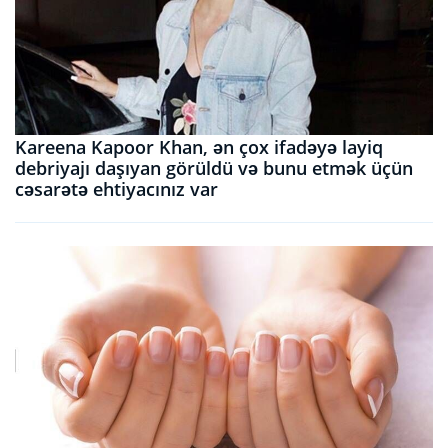
Kareena Kapoor Khan, ən çox ifadəyə layiq
debriyajı daşıyan görüldü və bunu etmək üçün
cəsarətə ehtiyacınız var