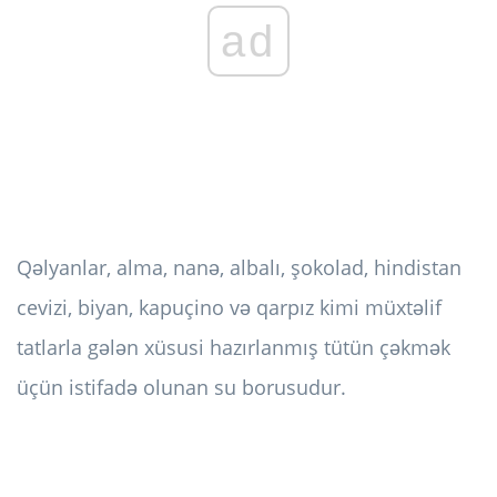
ad
Qəlyanlar, alma, nanə, albalı, şokolad, hindistan
cevizi, biyan, kapuçino və qarpız kimi müxtəlif
tatlarla gələn xüsusi hazırlanmış tütün çəkmək
üçün istifadə olunan su borusudur.