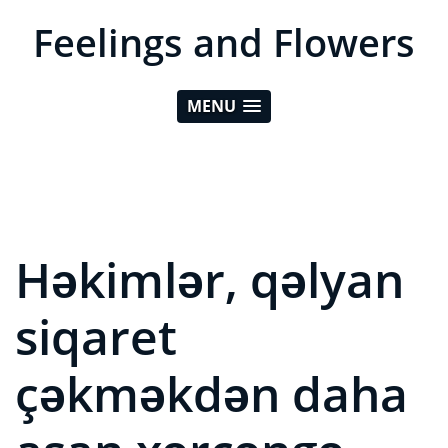
Feelings and Flowers
MENU
Həkimlər, qəlyan
siqaret
çəkməkdən daha