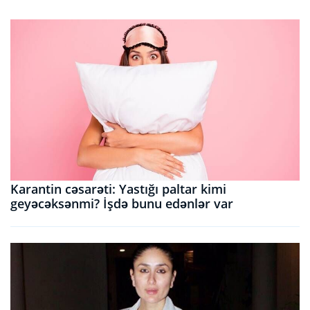
Karantin cəsarəti: Yastığı paltar kimi
geyəcəksənmi? İşdə bunu edənlər var