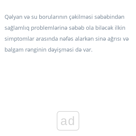
Qəlyan və su borularının çəkilməsi səbəbindən
sağlamlıq problemlərinə səbəb ola biləcək ilkin
simptomlar arasında nəfəs alarkən sinə ağrısı və
balgam rənginin dəyişməsi də var.
ad