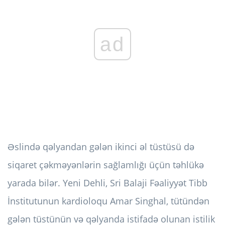
ad
Əslində qəlyandan gələn ikinci əl tüstüsü də
siqaret çəkməyənlərin sağlamlığı üçün təhlükə
yarada bilər. Yeni Dehli, Sri Balaji Fəaliyyət Tibb
İnstitutunun kardioloqu Amar Singhal, tütündən
gələn tüstünün və qəlyanda istifadə olunan istilik