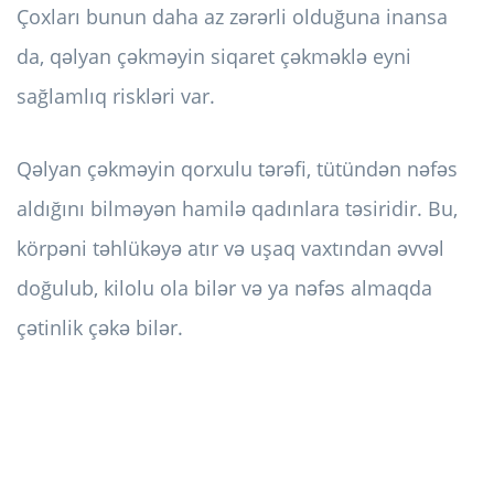
Çoxları bunun daha az zərərli olduğuna inansa
da, qəlyan çəkməyin siqaret çəkməklə eyni
sağlamlıq riskləri var.
Qəlyan çəkməyin qorxulu tərəfi, tütündən nəfəs
aldığını bilməyən hamilə qadınlara təsiridir. Bu,
körpəni təhlükəyə atır və uşaq vaxtından əvvəl
doğulub, kilolu ola bilər və ya nəfəs almaqda
çətinlik çəkə bilər.