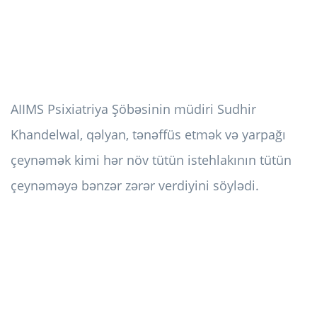
AIIMS Psixiatriya Şöbəsinin müdiri Sudhir
Khandelwal, qəlyan, tənəffüs etmək və yarpağı
çeynəmək kimi hər növ tütün istehlakının tütün
çeynəməyə bənzər zərər verdiyini söylədi.