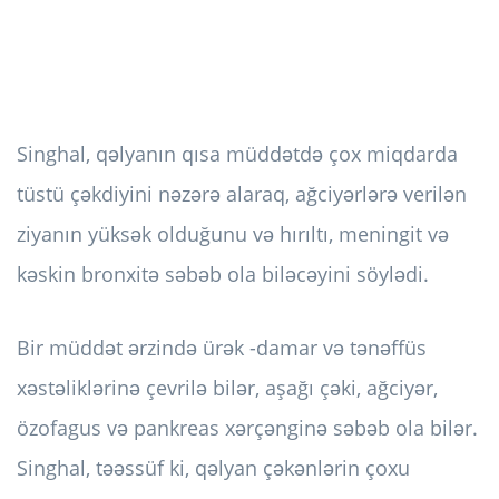
Singhal, qəlyanın qısa müddətdə çox miqdarda
tüstü çəkdiyini nəzərə alaraq, ağciyərlərə verilən
ziyanın yüksək olduğunu və hırıltı, meningit və
kəskin bronxitə səbəb ola biləcəyini söylədi.
Bir müddət ərzində ürək -damar və tənəffüs
xəstəliklərinə çevrilə bilər, aşağı çəki, ağciyər,
özofagus və pankreas xərçənginə səbəb ola bilər.
Singhal, təəssüf ki, qəlyan çəkənlərin çoxu