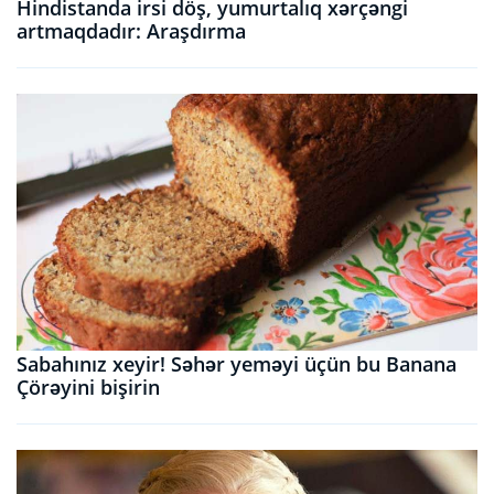
Hindistanda irsi döş, yumurtalıq xərçəngi
artmaqdadır: Araşdırma
Sabahınız xeyir! Səhər yeməyi üçün bu Banana
Çörəyini bişirin