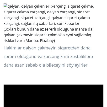
Çoxları bunun daha az zərərli olduğuna inansa da,
qəlyan çəkməyin siqaret çəkməklə eyni sağlamlıq
riskləri var. (Mənbə: Pixabay)
Həkimlər qəlyan çəkməyin siqaretdən daha
zərərli olduğunu və xərçəng kimi xəstəliklərə
daha asan səbəb ola biləcəyini söyləyirlər.