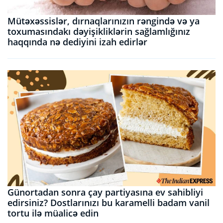
Mütəxəssislər, dırnaqlarınızın rəngində və ya
toxumasındakı dəyişikliklərin sağlamlığınız
haqqında nə dediyini izah edirlər
Günortadan sonra çay partiyasına ev sahibliyi
edirsiniz? Dostlarınızı bu karamelli badam vanil
tortu ilə müalicə edin