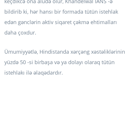
keçdikcə ona aludə olur, Khandelwal IANS -ə
bildirib ki, hər hansı bir formada tütün istehlak
edən gənclərin aktiv siqaret çəkmə ehtimalları
daha çoxdur.
Ümumiyyətlə, Hindistanda xərçəng xəstəliklərinin
yüzdə 50 -si birbaşa və ya dolayı olaraq tütün
istehlakı ilə əlaqədardır.