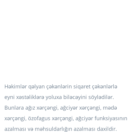
Həkimlər qəlyan çəkənlərin siqaret çəkənlərlə
eyni xəstəliklərə yoluxa biləcəyini söylədilər.
Bunlara ağız xərçəngi, ağciyər xərçəngi, mədə
xərçəngi, özofagus xərçəngi, ağciyər funksiyasının
azalması və məhsuldarlığın azalması daxildir.