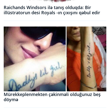
Raichands Windsors ilə tanış olduqda: Bir
illüstratorun desi Royals -ın çıxışını qəbul edir
Mürekkeplenmekten çəkinməli olduğunuz beş
döymə