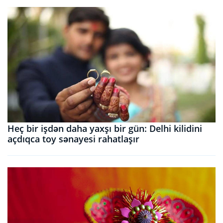
Heç bir işdən daha yaxşı bir gün: Delhi kilidini
açdıqca toy sənayesi rahatlaşır