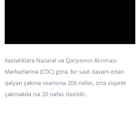
ad
Xəstəliklərə Nəzarət və Qarşısının Alınması
Mərkəzlərinə (CDC) görə, bir saat davam edən
qəlyan çəkmə seansına 200 nəfəs, orta siqaret
çəkməkdə isə 20 nəfəs daxildir.