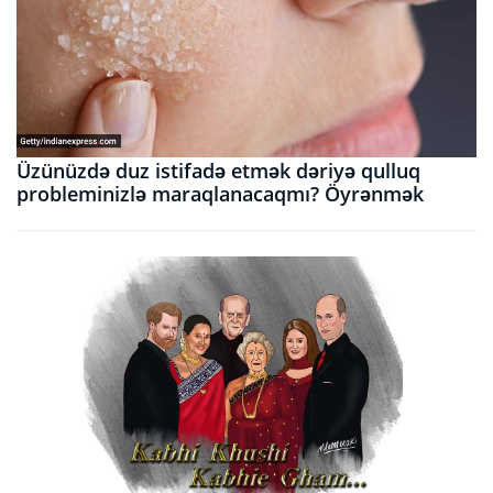
Üzünüzdə duz istifadə etmək dəriyə qulluq
probleminizlə maraqlanacaqmı? Öyrənmək