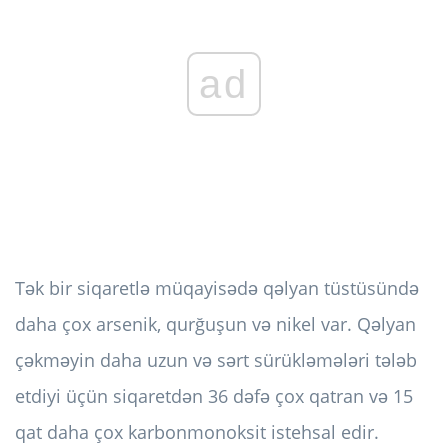
ad
Tək bir siqaretlə müqayisədə qəlyan tüstüsündə
daha çox arsenik, qurğuşun və nikel var. Qəlyan
çəkməyin daha uzun və sərt sürükləmələri tələb
etdiyi üçün siqaretdən 36 dəfə çox qatran və 15
qat daha çox karbonmonoksit istehsal edir.