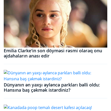
Emilia Clarke'in son döyməsi rəsmi olaraq onu
əjdahaların anası edir
Dünyanın ən yaxşı əyləncə parkları bəlli oldu:
Hansına baş çəkmək istərdiniz?