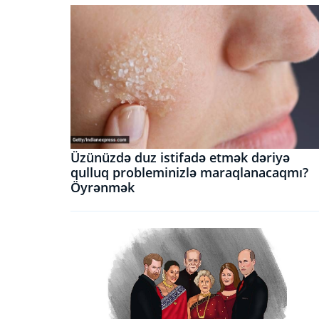
Üzünüzdə duz istifadə etmək dəriyə
qulluq probleminizlə maraqlanacaqmı?
Öyrənmək