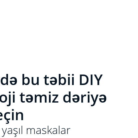
ə bu təbii DIY
oji təmiz dəriyə
eçin
 yaşıl maskalar