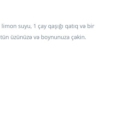
 limon suyu, 1 çay qaşığı qatıq və bir
ütün üzünüzə və boynunuza çəkin.