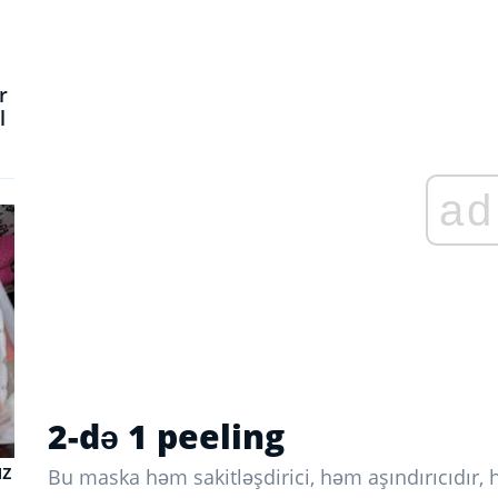
r
l
ad
2-də 1 peeling
uz
Bu maska ​​həm sakitləşdirici, həm aşındırıcıdır, 