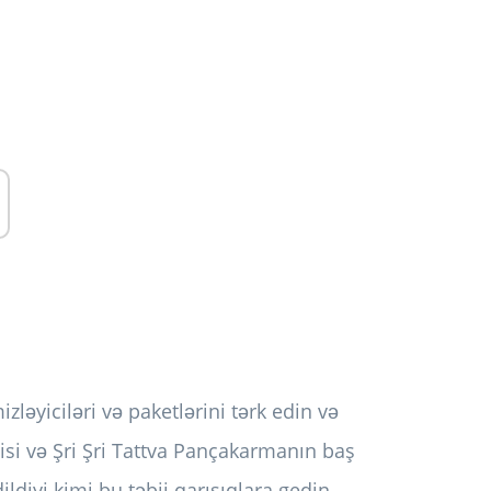
yiciləri və paketlərini tərk edin və
si və Şri Şri Tattva Pançakarmanın baş
ldiyi kimi bu təbii qarışıqlara gedin.