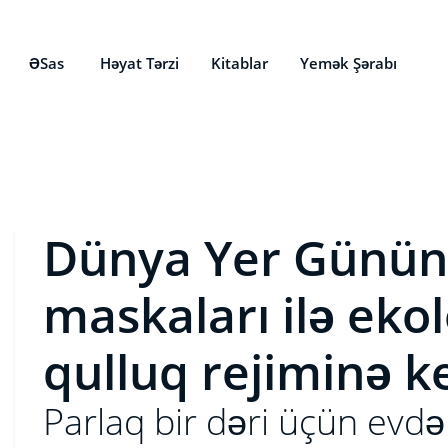
ƏSas
Həyat Tərzi
Kitablar
Yemək Şərabı
Dünya Yer Gününd
maskaları ilə ekol
qulluq rejiminə k
Parlaq bir dəri üçün evdə