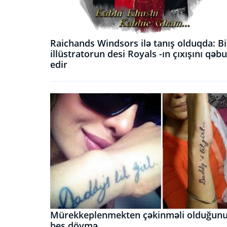
Raichands Windsors ilə tanış olduqda: Bi
illüstratorun desi Royals -ın çıxışını qəbu
edir
Mürekkeplenmekten çəkinməli olduğun
beş döymə