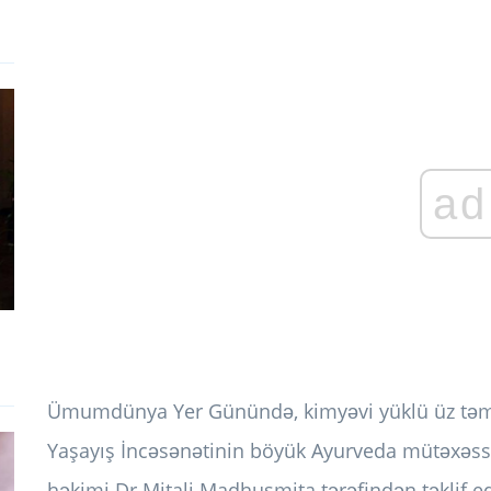
ad
Ümumdünya Yer Günündə, kimyəvi yüklü üz təmizlə
Yaşayış İncəsənətinin böyük Ayurveda mütəxəssi
həkimi Dr Mitali Madhusmita tərəfindən təklif edi