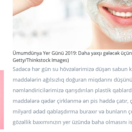
Ümumdünya Yer Günü 2019: Daha yaxşı gələcək üçün d
Getty/Thinkstock Images)
Sadəcə hər gün su hövzələrimizə düşən sabun k
maddələrin ağılsızlıq doğuran miqdarını düşünü
nəmləndiricilərimizə qarışdırılan plastik qabla
maddələrə qədər çirklənmə ən pis həddə çatır, çü
milyard ədəd qablaşdırma buraxır və bunların ç
gözəllik baxımınızın yer üzündə baha olmasını is