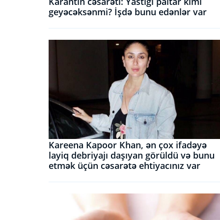
Karantin cəsarəti: Yastığı paltar kimi
geyəcəksənmi? İşdə bunu edənlər var
Kareena Kapoor Khan, ən çox ifadəyə
layiq debriyajı daşıyan görüldü və bunu
etmək üçün cəsarətə ehtiyacınız var