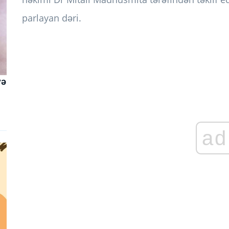
parlayan dəri.
və
ad