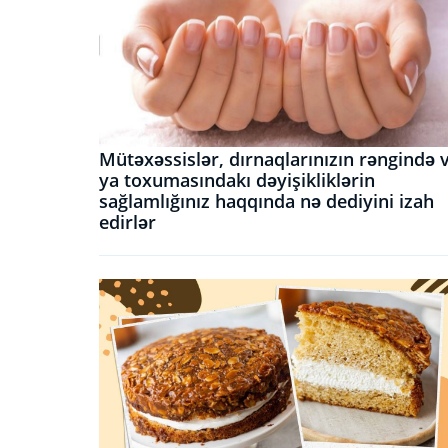
Mütəxəssislər, dırnaqlarınızın rəngində 
ya toxumasındakı dəyişikliklərin
sağlamlığınız haqqında nə dediyini izah
edirlər