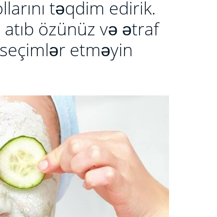
larını təqdim edirik.
ı atıb özünüz və ətraf
seçimlər etməyin