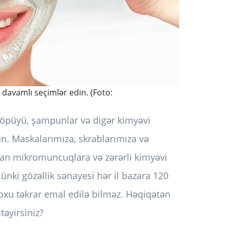
avamlı seçimlər edin. (Foto:
öpüyü, şampunlar və digər kimyəvi
n. Maskalarımıza, skrablarımıza və
rdan mikromuncuqlara və zərərli kimyəvi
nki gözəllik sənayesi hər il bazara 120
oxu təkrar emal edilə bilməz. Həqiqətən
təyirsiniz?