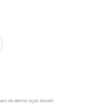
həm də dəriniz üçün iksirdir.