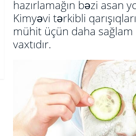
hazırlamağın bəzi asan yol
Kimyəvi tərkibli qarışıqlar
mühit üçün daha sağlam 
vaxtıdır.