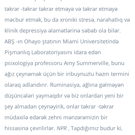
təkrar -təkrar təkrar etməyə və təkrar etməyə
məcbur etmək, bu da xroniki stresə, narahatlıq və
klinik depressiya əlamətlərinə səbəb ola bilər.
ABŞ -ın Ohayo ştatının Miami Universitetində
Pişmanlıq Laboratoriyasını idarə edən
psixologiya professoru Amy Summerville, bunu
ağız çeynəmək üçün bir iribuynuzlu həzm termini
olaraq adlandırır.
Ruminasiya, ağlına gəlməyən
düşüncələri yaymaqdır və biz onlardan yeni bir
şey almadan çeynəyirik, onlar təkrar -təkrar
müdaxilə edərək zehni mənzərəmizin bir
hissəsinə çevrilirlər.
NPR
, Tapdığımız budur ki,