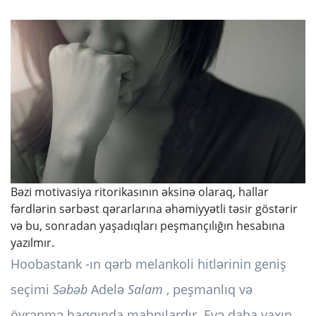
Bəzi motivasiya ritorikasının əksinə olaraq, hallar
fərdlərin sərbəst qərarlarına əhəmiyyətli təsir göstərir
və bu, sonradan yaşadıqları peşmançılığın hesabına
yazılmır.
Hoobastank -ın qərb melankoli hitlərinin geniş
seçimi
Səbəb
Adelə
Salam
, peşmanlıq və
öyrənmə haqqında mahnılardır. Evə daha yaxın,