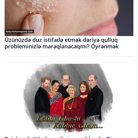
Üzünüzdə duz istifadə etmək dəriyə qulluq
probleminizlə maraqlanacaqmı? Öyrənmək