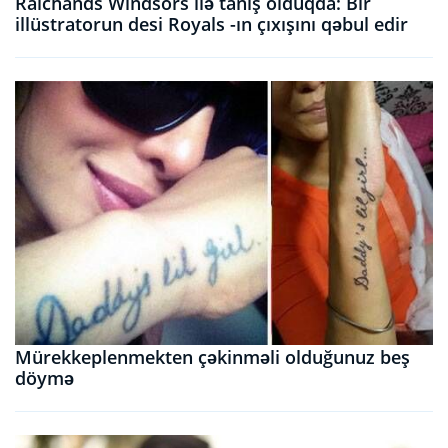
Raichands Windsors ilə tanış olduqda: Bir
illüstratorun desi Royals -ın çıxışını qəbul edir
Mürekkeplenmekten çəkinməli olduğunuz beş
döymə