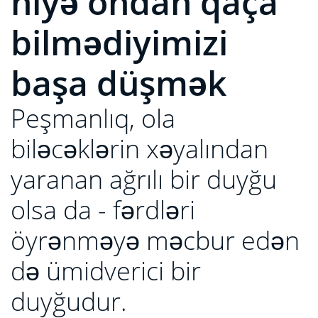
niyə ondan qaça
bilmədiyimizi
başa düşmək
Peşmanlıq, ola
biləcəklərin xəyalından
yaranan ağrılı bir duyğu
olsa da - fərdləri
öyrənməyə məcbur edən
də ümidverici bir
duyğudur.