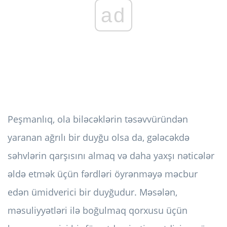
ad
Peşmanlıq, ola biləcəklərin təsəvvüründən
yaranan ağrılı bir duyğu olsa da, gələcəkdə
səhvlərin qarşısını almaq və daha yaxşı nəticələr
əldə etmək üçün fərdləri öyrənməyə məcbur
edən ümidverici bir duyğudur. Məsələn,
məsuliyyətləri ilə boğulmaq qorxusu üçün