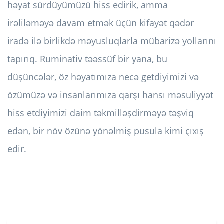
həyat sürdüyümüzü hiss edirik, amma
irəliləməyə davam etmək üçün kifayət qədər
iradə ilə birlikdə məyusluqlarla mübarizə yollarını
tapırıq. Ruminativ təəssüf bir yana, bu
düşüncələr, öz həyatımıza necə getdiyimizi və
özümüzə və insanlarımıza qarşı hansı məsuliyyət
hiss etdiyimizi daim təkmilləşdirməyə təşviq
edən, bir növ özünə yönəlmiş pusula kimi çıxış
edir.