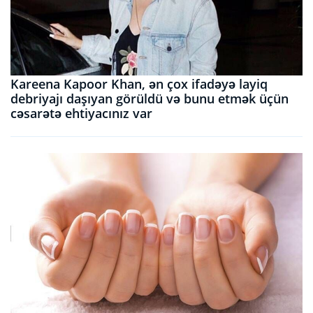
Kareena Kapoor Khan, ən çox ifadəyə layiq
debriyajı daşıyan görüldü və bunu etmək üçün
cəsarətə ehtiyacınız var