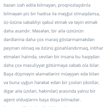
bəzən izah edilə bilməyən, proqnozlaşdırıla
bilməyən pis bir hadisə ilə məşğul olmaqdansa,
öz-özünə səbəbliyi qəbul etmək və təyin etmək
daha asandır. Məsələn, bir ailə üzvünün
dərdlərinə daha çox maraq göstərməməkdən
peşman olmaq və özünü günahlandırmaq, intihar
etmələri halında, sevilən bir insana bu haqqdan
daha çox məsuliyyət götürməyə səbəb ola bilər.
Başa düşməyin əlamətlərini müəyyən edə bilən
və buna uyğun hərəkət edən bir çoxları (dostlar,
digər ailə üzvləri, həkimlər) arasında yalnız bir
agent olduqlarını başa düşə bilməzlər.