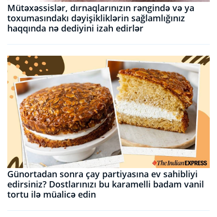
Mütəxəssislər, dırnaqlarınızın rəngində və ya
toxumasındakı dəyişikliklərin sağlamlığınız
haqqında nə dediyini izah edirlər
Günortadan sonra çay partiyasına ev sahibliyi
edirsiniz? Dostlarınızı bu karamelli badam vanil
tortu ilə müalicə edin