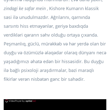
zindagi ke safar mein
, Kishore Kumarın klassik
səsi ilə unudulmazdır. Ağrılarını, qarnında
sarsıntı hiss etməyənlər, geriyə baxdıqda
verdikləri qərarın səhv olduğu ortaya çıxanda.
Peşmanlıq, güclü, mürəkkəb və hər yerdə olan bir
duyğu və özümüzlə əlaqədar olaraq dünyanı necə
yaşadığımızı əhatə edən bir hissəsidir. Bu duyğu
ilə bağlı psixoloji araşdırmalar, bəzi maraqlı
fikirlər verən nisbətən gənc bir sahədir.