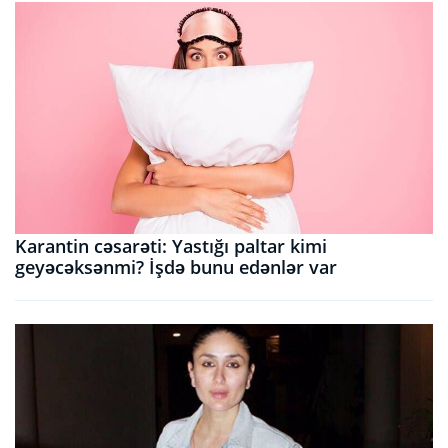
Karantin cəsarəti: Yastığı paltar kimi
geyəcəksənmi? İşdə bunu edənlər var