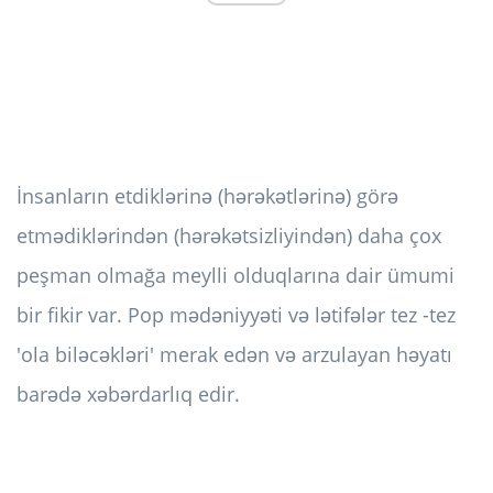
İnsanların etdiklərinə (hərəkətlərinə) görə
etmədiklərindən (hərəkətsizliyindən) daha çox
peşman olmağa meylli olduqlarına dair ümumi
bir fikir var. Pop mədəniyyəti və lətifələr tez -tez
'ola biləcəkləri' merak edən və arzulayan həyatı
barədə xəbərdarlıq edir.