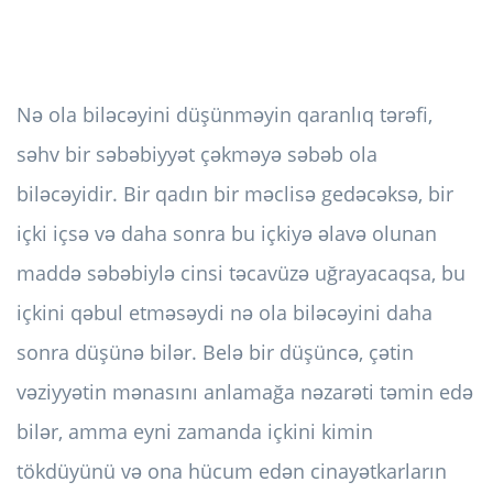
Nə ola biləcəyini düşünməyin qaranlıq tərəfi,
səhv bir səbəbiyyət çəkməyə səbəb ola
biləcəyidir. Bir qadın bir məclisə gedəcəksə, bir
içki içsə və daha sonra bu içkiyə əlavə olunan
maddə səbəbiylə cinsi təcavüzə uğrayacaqsa, bu
içkini qəbul etməsəydi nə ola biləcəyini daha
sonra düşünə bilər. Belə bir düşüncə, çətin
vəziyyətin mənasını anlamağa nəzarəti təmin edə
bilər, amma eyni zamanda içkini kimin
tökdüyünü və ona hücum edən cinayətkarların