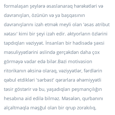
formalaşan şeylərə əsaslanaraq hərəkətləri və
davranışları, özünün və ya başqasının
davranışlarını izah etmək meyli olan 'əsas atribut
xətası' kimi bir şeyi izah edir. aktyorların özlərini
tapdıqları vəziyyət. İnsanları bir hadisədə şəxsi
məsuliyyətlərini əslində gerçəkdən daha çox
görməyə vadar edə bilər.
Bəzi motivasion
ritorikanın əksinə olaraq, vəziyyətlər, fərdlərin
qəbul etdikləri 'sərbəst' qərarlara əhəmiyyətli
təsir göstərir və bu, yaşadıqları peşmançılığın
hesabına aid edilə bilməz. Məsələn, qurbanını
alçaltmaqla məşğul olan bir qrup zorakılıq,