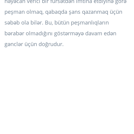
həyəcan verici bir fürsətdən imtina etdiyinə görə
peşman olmaq, qabaqda şans qazanmaq üçün
səbəb ola bilər. Bu, bütün peşmanlıqların
bərabər olmadığını göstərməyə davam edən
gənclər üçün doğrudur.