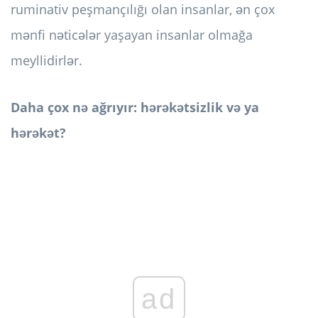
ruminativ peşmançılığı olan insanlar, ən çox
mənfi nəticələr yaşayan insanlar olmağa
meyllidirlər.
Daha çox nə ağrıyır: hərəkətsizlik və ya
hərəkət?
ad