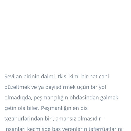
Sevilən birinin daimi itkisi kimi bir nəticəni
düzəltmək və ya dəyişdirmək üçün bir yol
olmadıqda, peşmançılığın öhdəsindən gəlmək
çətin ola bilər. Peşmanlığın ən pis
təzahürlərindən biri, amansız olmasıdır -
insanları keçmişdə baş verənlərin təfərrüatlarını