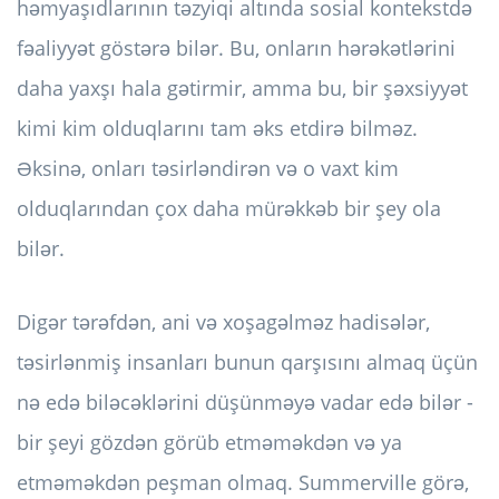
həmyaşıdlarının təzyiqi altında sosial kontekstdə
fəaliyyət göstərə bilər. Bu, onların hərəkətlərini
daha yaxşı hala gətirmir, amma bu, bir şəxsiyyət
kimi kim olduqlarını tam əks etdirə bilməz.
Əksinə, onları təsirləndirən və o vaxt kim
olduqlarından çox daha mürəkkəb bir şey ola
bilər.
Digər tərəfdən, ani və xoşagəlməz hadisələr,
təsirlənmiş insanları bunun qarşısını almaq üçün
nə edə biləcəklərini düşünməyə vadar edə bilər -
bir şeyi gözdən görüb etməməkdən və ya
etməməkdən peşman olmaq. Summerville görə,