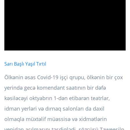
ad
Sarı Başlı Yaşıl Tırtıl
Ölkənin əsas Covid-19 işçi qrupu, ölkənin bir çox
yerində gecə komendant saatının bir dəfə
kəsiləcəyi oktyabrın 1-dən etibarən teatrlar,
idman yerləri və dırnaq salonları da daxil
olmaqla müxtəlif müəssisə və xidmətlərin
yenidən açılmasını təsdiqlədi. sözçüsü Taweesilp