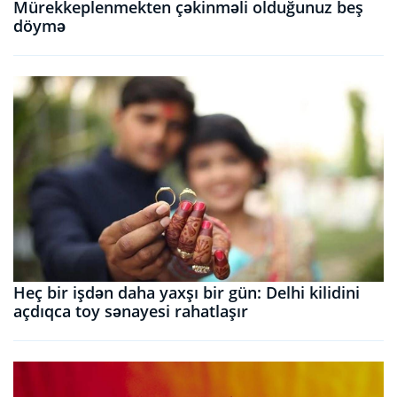
Mürekkeplenmekten çəkinməli olduğunuz beş
döymə
Heç bir işdən daha yaxşı bir gün: Delhi kilidini
açdıqca toy sənayesi rahatlaşır