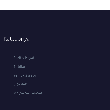
Kateqoriya
Pozitiv Həyat
Tırtıllar
Yemək Şərabı
Çiçəklər
Meyvə Və Tərəvəz