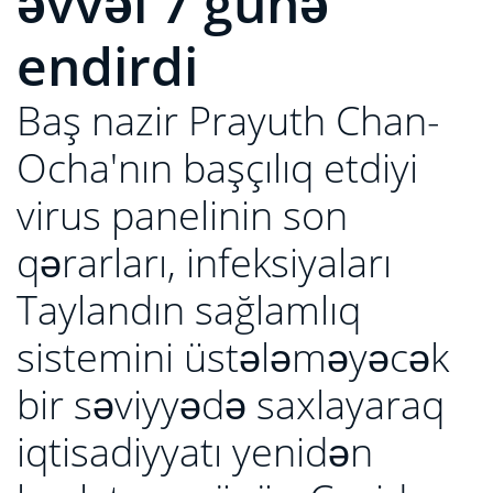
əvvəl 7 günə
endirdi
Baş nazir Prayuth Chan-
Ocha'nın başçılıq etdiyi
virus panelinin son
qərarları, infeksiyaları
Taylandın sağlamlıq
sistemini üstələməyəcək
bir səviyyədə saxlayaraq
iqtisadiyyatı yenidən