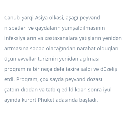
Cənub-Şərqi Asiya ölkəsi, aşağı peyvənd
nisbətləri və qaydaların yumşaldılmasının
infeksiyaların və xəstəxanalara yatışların yenidən
artmasına səbəb olacağından narahat olduqları
üçün əvvəllər turizmin yenidən açılması
proqramını bir neçə dəfə təxirə saldı və düzəliş
etdi. Proqram, çox sayda peyvənd dozası
çatdırıldıqdan və tətbiq edildikdən sonra iyul
ayında kurort Phuket adasında başladı.