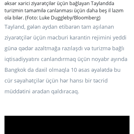
əksər xarici ziyarətçilər üçün bağlayan Taylandda
turizmin tamamilə canlanması üçün daha beş il lazım
ola bilər. (Foto: Luke Duggleby/Bloomberg)
Tayland, gələn aydan etibarən tam aşılanan
ziyarətçilər üçün məcburi karantin rejimini yeddi
günə qədər azaltmağa razılaşdı və turizmə bağlı
iqtisadiyyatını canlandırmaq üçün noyabr ayında
Bangkok da daxil olmaqla 10 əsas əyalətdə bu
cür səyahətçilər üçün hər hansı bir təcrid
müddətini aradan qaldıracaq.