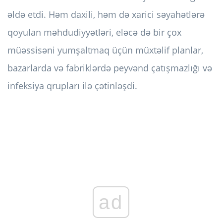
əldə etdi. Həm daxili, həm də xarici səyahətlərə
qoyulan məhdudiyyətləri, eləcə də bir çox
müəssisəni yumşaltmaq üçün müxtəlif planlar,
bazarlarda və fabriklərdə peyvənd çatışmazlığı və
infeksiya qrupları ilə çətinləşdi.
ad