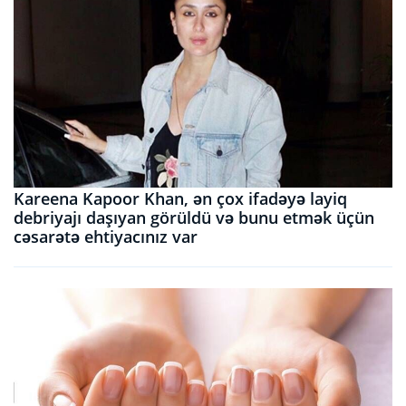
Kareena Kapoor Khan, ən çox ifadəyə layiq
debriyajı daşıyan görüldü və bunu etmək üçün
cəsarətə ehtiyacınız var