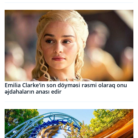
Emilia Clarke'in son döyməsi rəsmi olaraq onu
əjdahaların anası edir