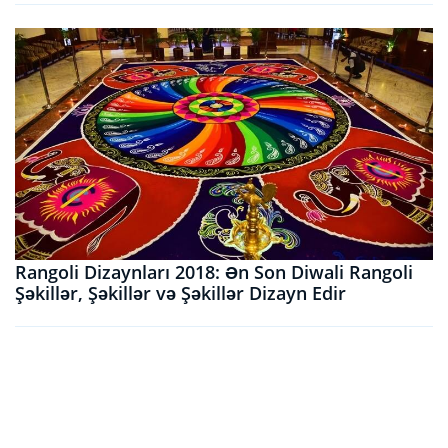
Rangoli Dizaynları 2018: Ən Son Diwali Rangoli
Şəkillər, Şəkillər və Şəkillər Dizayn Edir