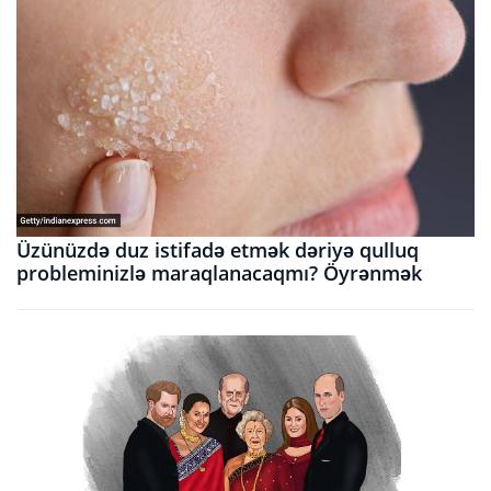
Üzünüzdə duz istifadə etmək dəriyə qulluq
probleminizlə maraqlanacaqmı? Öyrənmək