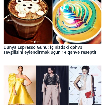
Dünya Espresso Günü: İçinizdəki qəhvə
sevgilisini əyləndirmək üçün 14 qəhvə resepti!