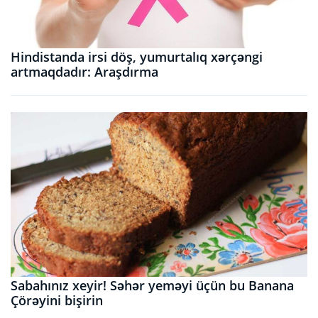
Hindistanda irsi döş, yumurtalıq xərçəngi
artmaqdadır: Araşdırma
Sabahınız xeyir! Səhər yeməyi üçün bu Banana
Çörəyini bişirin