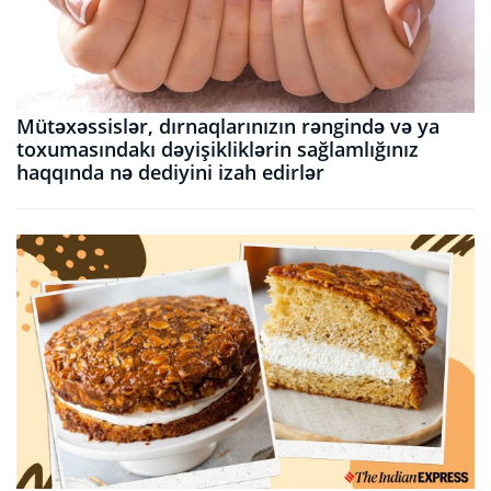
Mütəxəssislər, dırnaqlarınızın rəngində və ya
toxumasındakı dəyişikliklərin sağlamlığınız
haqqında nə dediyini izah edirlər