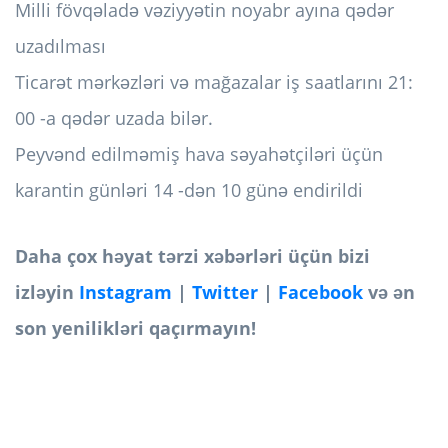
Milli fövqəladə vəziyyətin noyabr ayına qədər
uzadılması
Ticarət mərkəzləri və mağazalar iş saatlarını 21:
00 -a qədər uzada bilər.
Peyvənd edilməmiş hava səyahətçiləri üçün
karantin günləri 14 -dən 10 günə endirildi
Daha çox həyat tərzi xəbərləri üçün bizi
izləyin
Instagram
|
Twitter
|
Facebook
və ən
son yenilikləri qaçırmayın!