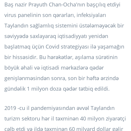
Baş nazir Prayuth Chan-Ocha'nın başçılıq etdiyi
virus panelinin son qərarları, infeksiyaları
Taylandın sağlamlıq sistemini üstələməyəcək bir
səviyyədə saxlayaraq iqtisadiyyatı yenidən
başlatmaq üçün Covid strategiyası ilə yaşamağın
bir hissəsidir. Bu hərəkətlər, aşılama sürətinin
böyük əhali və iqtisadi mərkəzlərə qədər
genişlənməsindən sonra, son bir həftə ərzində
gündəlik 1 milyon doza qədər tətbiq edildi.
2019 -cu il pandemiyasından əvvəl Taylandın
turizm sektoru hər il təxminən 40 milyon ziyarətçi
cəlb etdi və ildə təxminən 60 milyard dollar gəlir