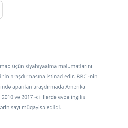
axmaq üçün siyahıyaalma məlumatlarını
nin araşdırmasına istinad edir. BBC -nin
zərində aparılan araşdırmada Amerika
2010 və 2017 -ci illərdə evdə ingilis
lərin sayı müqayisə edildi.