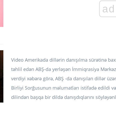
ad
Video Amerikada dillərin danışılma sürətinə b
təhlil edən ABŞ-da yerləşən İmmiqrasiya Mərkəzi
verdiyi xəbərə görə, ABŞ -da danışılan dillər ü
Birliyi Sorğusunun məlumatları istifadə edildi və 
dilindən başqa bir dildə danışdıqlarını söyləyən