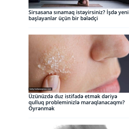
Sirsasana sınamaq istəyirsiniz? İşdə yeni
başlayanlar üçün bir bələdçi
Üzünüzdə duz istifadə etmək dəriyə
qulluq probleminizlə maraqlanacaqmı?
Öyrənmək