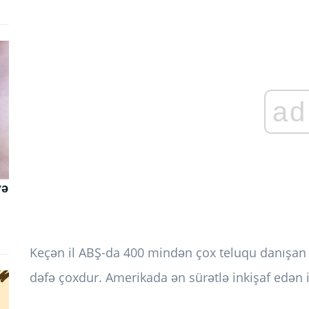
ad
və
Keçən il ABŞ-da 400 mindən çox teluqu danışan 
dəfə çoxdur. Amerikada ən sürətlə inkişaf edən i