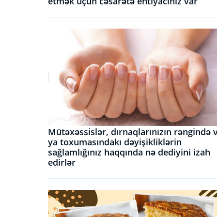
etmək üçün cəsarətə ehtiyacınız var
Mütəxəssislər, dırnaqlarınızın rəngində 
ya toxumasındakı dəyişikliklərin
sağlamlığınız haqqında nə dediyini izah
edirlər