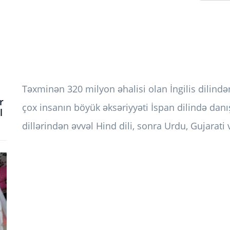
Təxminən 320 milyon əhalisi olan İngilis dilind
r
çox insanın böyük əksəriyyəti İspan dilində danı
l
dillərindən əvvəl Hind dili, sonra Urdu, Gujarati 