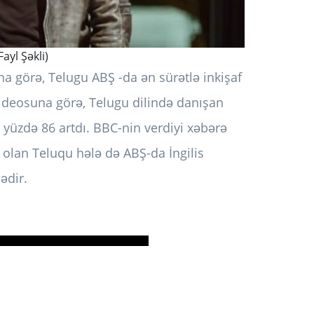
ayl Şəkli)
a görə, Telugu ABŞ -da ən sürətlə inkişaf
ideosuna görə, Telugu dilində danışan
a yüzdə 86 artdı. BBC-nin verdiyi xəbərə
 olan Teluqu hələ də ABŞ-da İngilis
ədir.