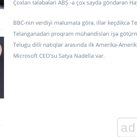
Çoxları tələbələri ABŞ -a çox sayda göndərən H
BBC-nin verdiyi məlumata görə, illər keçdikcə Te
Telanganadan proqram mühəndisləri işə götürm
Telugu dilli natiqlər arasında ilk Amerika-Ameri
Microsoft CEO'su Satya Nadella var.
ad