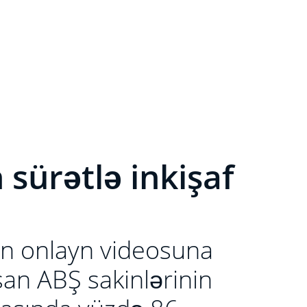
 sürətlə inkişaf
n onlayn videosuna
şan ABŞ sakinlərinin