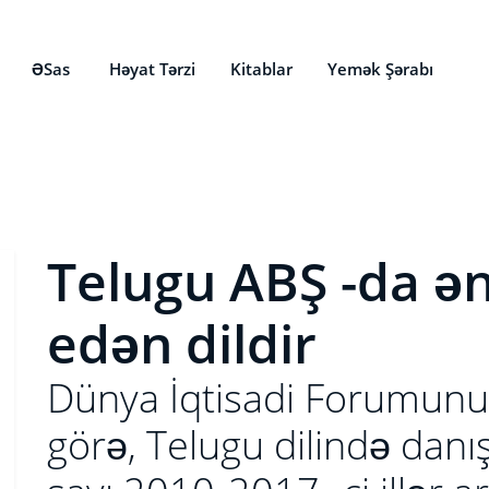
ƏSas
Həyat Tərzi
Kitablar
Yemək Şərabı
Telugu ABŞ -da ən
edən dildir
Dünya İqtisadi Forumunu
görə, Telugu dilində danı