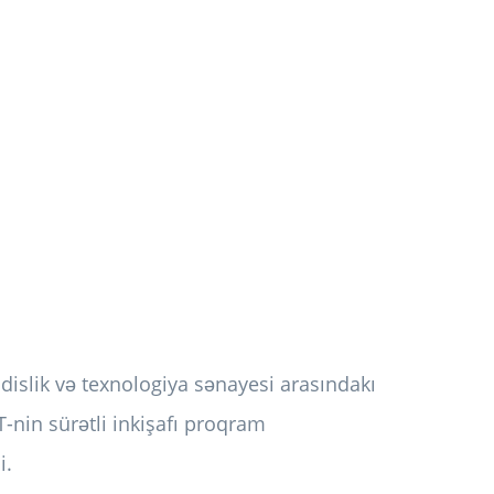
islik və texnologiya sənayesi arasındakı
İT-nin sürətli inkişafı proqram
i.