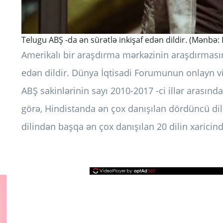
Telugu ABŞ -da ən sürətlə inkişaf edən dildir. (Mənbə: F
Amerikalı bir araşdırma mərkəzinin araşdırmasın
edən dildir. Dünya İqtisadi Forumunun onlayn v
ABŞ sakinlərinin sayı 2010-2017 -ci illər arasınd
görə, Hindistanda ən çox danışılan dördüncü dil
dilindən başqa ən çox danışılan 20 dilin xaricind