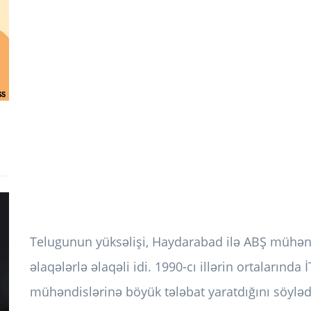
Telugunun yüksəlişi, Haydarabad ilə ABŞ mühənd
əlaqələrlə əlaqəli idi. 1990-cı illərin ortalarında 
mühəndislərinə böyük tələbat yaratdığını söyləd