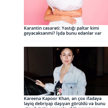
Karantin cəsarəti: Yastığı paltar kimi
geyəcəksənmi? İşdə bunu edənlər var
Kareena Kapoor Khan, ən çox ifadəyə
layiq debriyajı daşıyan görüldü və bunu