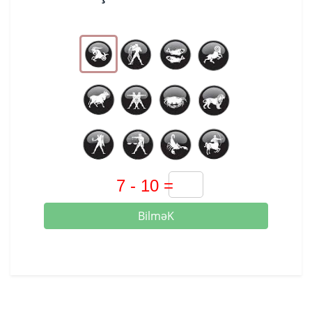
BilməK