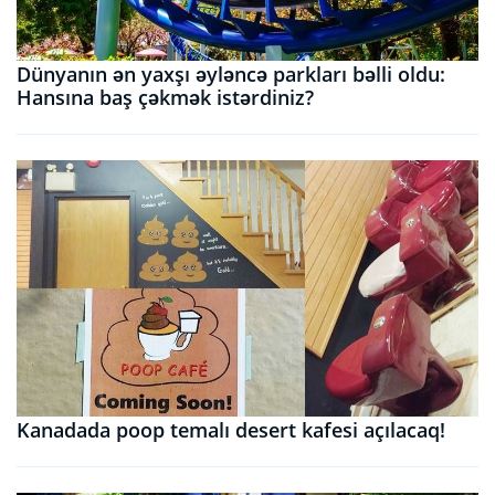
Dünyanın ən yaxşı əyləncə parkları bəlli oldu:
Hansına baş çəkmək istərdiniz?
Kanadada poop temalı desert kafesi açılacaq!