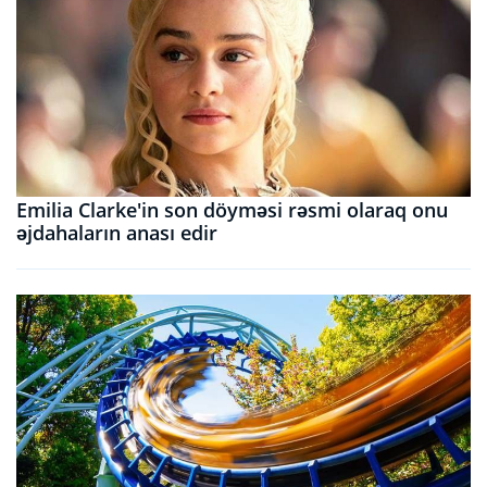
Emilia Clarke'in son döyməsi rəsmi olaraq onu
əjdahaların anası edir