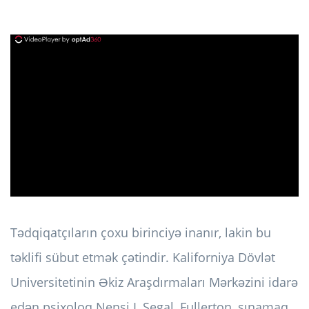
ad
Tədqiqatçıların çoxu birinciyə inanır, lakin bu
təklifi sübut etmək çətindir. Kaliforniya Dövlət
Universitetinin Əkiz Araşdırmaları Mərkəzini idarə
edən psixoloq Nensi L Segal, Fullerton, sınamaq