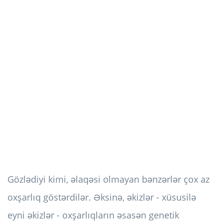
Gözlədiyi kimi, əlaqəsi olmayan bənzərlər çox az
oxşarlıq göstərdilər. Əksinə, əkizlər - xüsusilə
eyni əkizlər - oxşarlıqların əsasən genetik