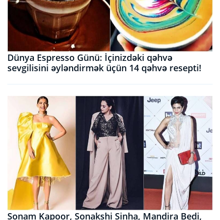
Dünya Espresso Günü: İçinizdəki qəhvə
sevgilisini əyləndirmək üçün 14 qəhvə resepti!
Sonam Kapoor, Sonakshi Sinha, Mandira Bedi,