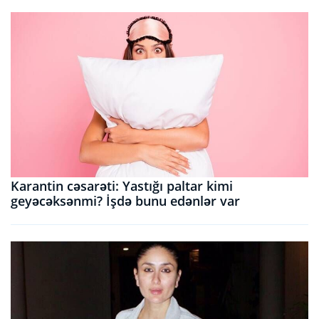
Karantin cəsarəti: Yastığı paltar kimi
geyəcəksənmi? İşdə bunu edənlər var