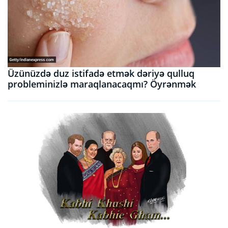
Üzünüzdə duz istifadə etmək dəriyə qulluq
probleminizlə maraqlanacaqmı? Öyrənmək