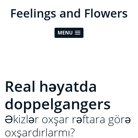
Feelings and Flowers
MENU
Real həyatda
doppelgangers
Əkizlər oxşar rəftara görə
oxşardırlarmı?