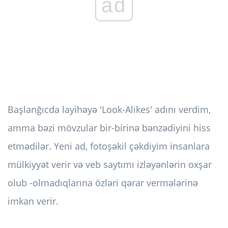
ad
Başlanğıcda layihəyə 'Look-Alikes' adını verdim,
amma bəzi mövzular bir-birinə bənzədiyini hiss
etmədilər. Yeni ad, fotoşəkil çəkdiyim insanlara
mülkiyyət verir və veb saytımı izləyənlərin oxşar
olub -olmadıqlarına özləri qərar vermələrinə
imkan verir.