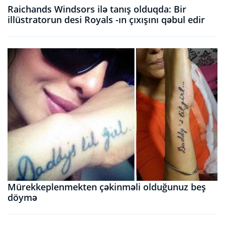
Raichands Windsors ilə tanış olduqda: Bir
illüstratorun desi Royals -ın çıxışını qəbul edir
Mürekkeplenmekten çəkinməli olduğunuz beş
döymə