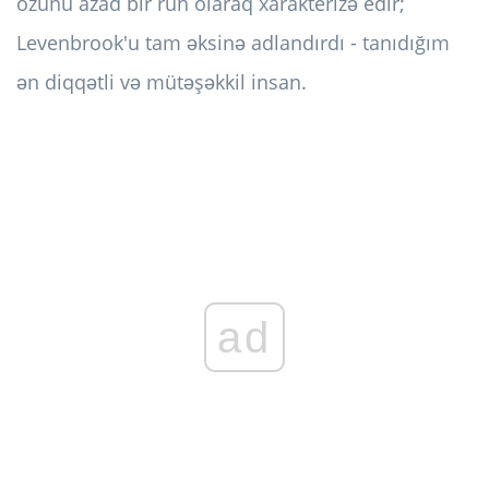
özünü azad bir ruh olaraq xarakterizə edir;
Levenbrook'u tam əksinə adlandırdı - tanıdığım
ən diqqətli və mütəşəkkil insan.
ad