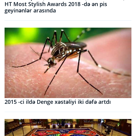
HT Most Stylish Awards 2018 -də ən pis
geyinənlər arasında
2015 -ci ildə Denge xəstəliyi iki dəfə artdı