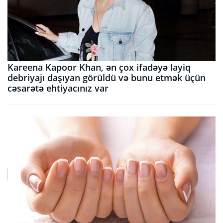
Kareena Kapoor Khan, ən çox ifadəyə layiq
debriyajı daşıyan görüldü və bunu etmək üçün
cəsarətə ehtiyacınız var