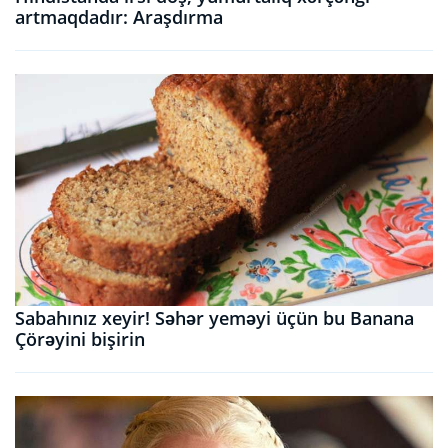
artmaqdadır: Araşdırma
Sabahınız xeyir! Səhər yeməyi üçün bu Banana
Çörəyini bişirin