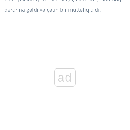
qərarına gəldi və çətin bir müttəfiq aldı.
ad