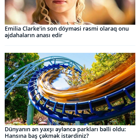
Emilia Clarke'in son döyməsi rəsmi olaraq onu
əjdahaların anası edir
Dünyanın ən yaxşı əyləncə parkları bəlli oldu:
Hansına baş çəkmək istərdiniz?