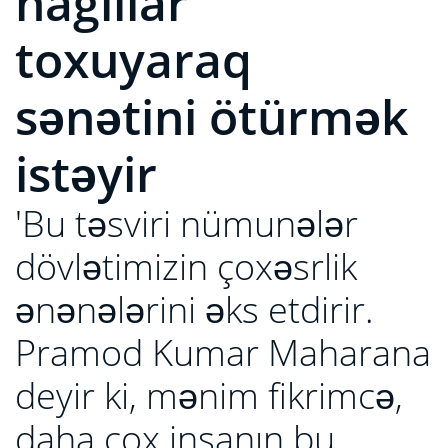
nağıllar
toxuyaraq
sənətini ötürmək
istəyir
'Bu təsviri nümunələr
dövlətimizin çoxəsrlik
ənənələrini əks etdirir.
Pramod Kumar Maharana
deyir ki, mənim fikrimcə,
daha çox insanın bu