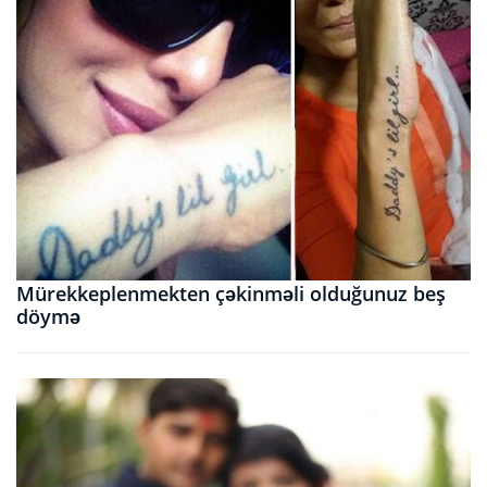
Mürekkeplenmekten çəkinməli olduğunuz beş
döymə