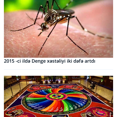
2015 -ci ildə Denge xəstəliyi iki dəfə artdı