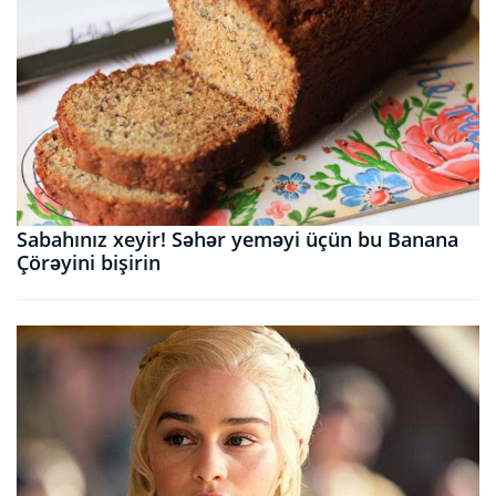
Sabahınız xeyir! Səhər yeməyi üçün bu Banana
Çörəyini bişirin