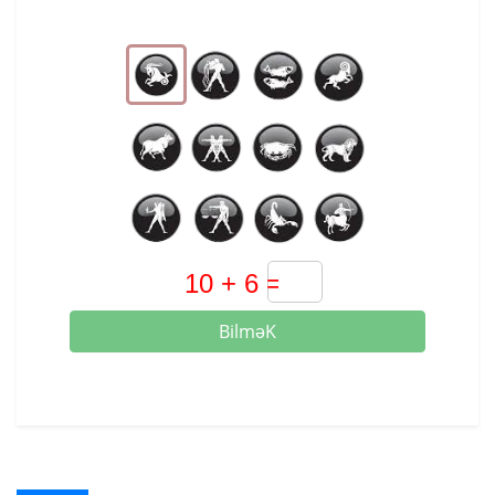
BilməK