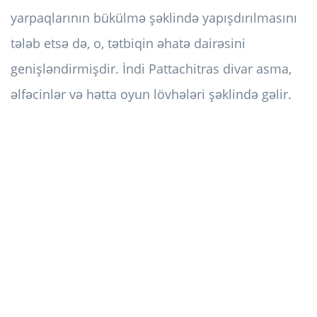
yarpaqlarının bükülmə şəklində yapışdırılmasını
tələb etsə də, o, tətbiqin əhatə dairəsini
genişləndirmişdir. İndi Pattachitras divar asma,
əlfəcinlər və hətta oyun lövhələri şəklində gəlir.