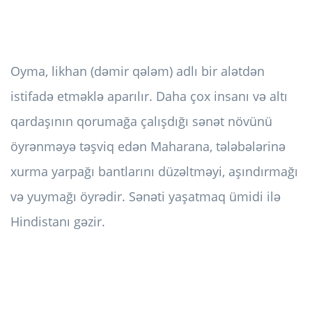
Oyma, likhan (dəmir qələm) adlı bir alətdən
istifadə etməklə aparılır. Daha çox insanı və altı
qardaşının qorumağa çalışdığı sənət növünü
öyrənməyə təşviq edən Maharana, tələbələrinə
xurma yarpağı bantlarını düzəltməyi, aşındırmağı
və yuymağı öyrədir. Sənəti yaşatmaq ümidi ilə
Hindistanı gəzir.