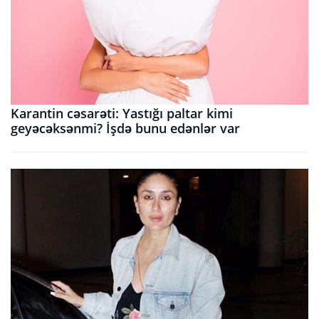
Karantin cəsarəti: Yastığı paltar kimi
geyəcəksənmi? İşdə bunu edənlər var