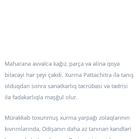
Maharana əvvəlcə kağız, parça və əlinə qoya
biləcəyi hər şeyi çəkdi. Xurma Pattachitra ilə tanış
olduqdan sonra sənətkarlıq təcrübəsi və tədrisi
ilə fədakarlıqla məşğul olur.
Mürəkkəb toxunmuş xurma yarpağı zolaqlarının
kıvrımlarında, Odişanın daha az tanınan kəndləri