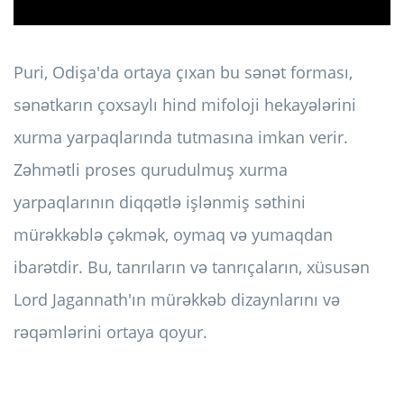
Puri, Odişa'da ortaya çıxan bu sənət forması,
sənətkarın çoxsaylı hind mifoloji hekayələrini
xurma yarpaqlarında tutmasına imkan verir.
Zəhmətli proses qurudulmuş xurma
yarpaqlarının diqqətlə işlənmiş səthini
mürəkkəblə çəkmək, oymaq və yumaqdan
ibarətdir. Bu, tanrıların və tanrıçaların, xüsusən
Lord Jagannath'ın mürəkkəb dizaynlarını və
rəqəmlərini ortaya qoyur.