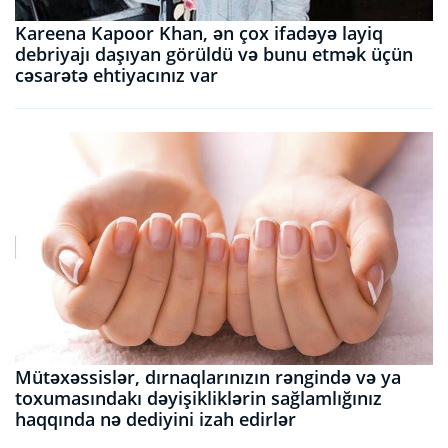
Kareena Kapoor Khan, ən çox ifadəyə layiq
debriyajı daşıyan görüldü və bunu etmək üçün
cəsarətə ehtiyacınız var
Mütəxəssislər, dırnaqlarınızın rəngində və ya
toxumasındakı dəyişikliklərin sağlamlığınız
haqqında nə dediyini izah edirlər