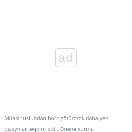
ad
Müasir üslubdan borc götürərək daha yeni
dizaynlar təqdim etdi. Ənənə xurma