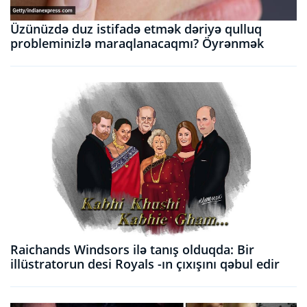
Üzünüzdə duz istifadə etmək dəriyə qulluq
probleminizlə maraqlanacaqmı? Öyrənmək
Raichands Windsors ilə tanış olduqda: Bir
illüstratorun desi Royals -ın çıxışını qəbul edir