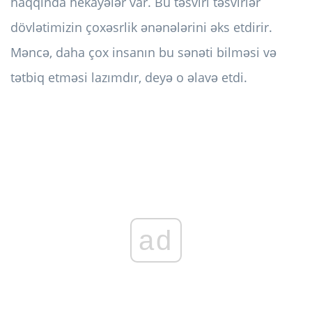
haqqında hekayələr var. Bu təsviri təsvirlər
dövlətimizin çoxəsrlik ənənələrini əks etdirir.
Məncə, daha çox insanın bu sənəti bilməsi və
tətbiq etməsi lazımdır, deyə o əlavə etdi.
ad