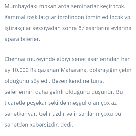
Mumbaydakı məkanlarda seminarlar keçirəcək.
Xammal təşkilatçılar tərəfindən təmin ediləcək və
iştirakçılar sessiyadan sonra öz əsərlərini evlərinə
apara bilərlər.
Chennai muzeyində etdiyi sənət əsərlərindən hər
ay 10.000 Rs qazanan Maharana, dolanışığın çətin
olduğunu söylədi. Bəzən kəndinə turist
səfərlərinin daha gəlirli olduğunu düşünür. Bu
ticarətlə peşəkar şəkildə məşğul olan çox az
sənətkar var. Gəlir azdır və insanların çoxu bu
sənətdən xəbərsizdir, dedi.