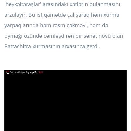
'heykəltəraşlar' arasındakı xətlərin bulanmasını
arzulayır. Bu istiqamətdə çalışaraq həm xurma
yarpaqlarında həm rəsm çəkməyi, həm də
oymağı özündə cəmləşdirən bir sənət növü olan
Pattachitra xurmasının arxasınca getdi.
ad