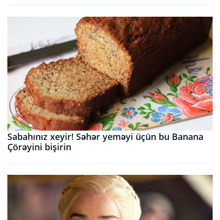
Sabahınız xeyir! Səhər yeməyi üçün bu Banana
Çörəyini bişirin