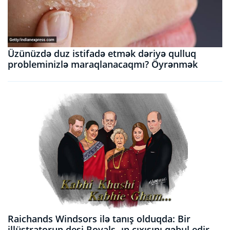
Üzünüzdə duz istifadə etmək dəriyə qulluq
probleminizlə maraqlanacaqmı? Öyrənmək
Raichands Windsors ilə tanış olduqda: Bir
illüstratorun desi Royals -ın çıxışını qəbul edir