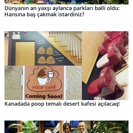
Dünyanın ən yaxşı əyləncə parkları bəlli oldu:
Hansına baş çəkmək istərdiniz?
Kanadada poop temalı desert kafesi açılacaq!