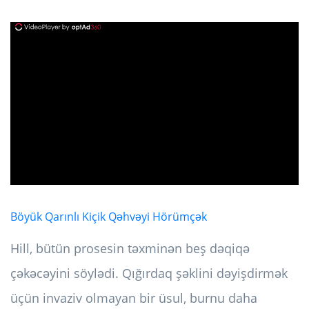
ad
Böyük Qarınlı Kiçik Qəhvəyi Hörümçək
Hill, bütün prosesin təxminən beş dəqiqə
çəkəcəyini söylədi. Qığırdaq şəklini dəyişdirmək
üçün invaziv olmayan bir üsul, burnu daha