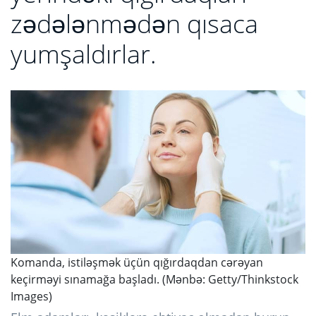
zədələnmədən qısaca
yumşaldırlar.
Komanda, istiləşmək üçün qığırdaqdan cərəyan
keçirməyi sınamağa başladı. (Mənbə: Getty/Thinkstock
Images)