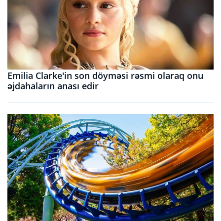
Emilia Clarke'in son döyməsi rəsmi olaraq onu
əjdahaların anası edir