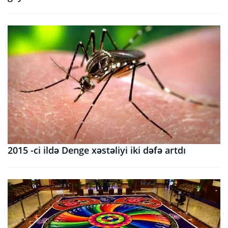
2015 -ci ildə Denge xəstəliyi iki dəfə artdı