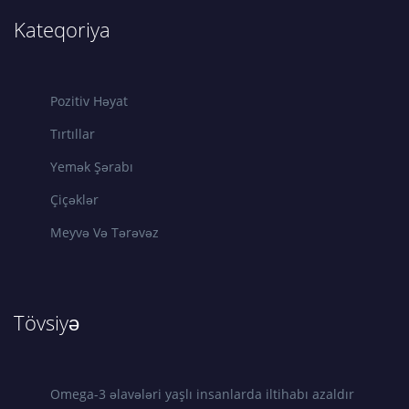
Kateqoriya
Pozitiv Həyat
Tırtıllar
Yemək Şərabı
Çiçəklər
Meyvə Və Tərəvəz
Tövsiyə
Omega-3 əlavələri yaşlı insanlarda iltihabı azaldır