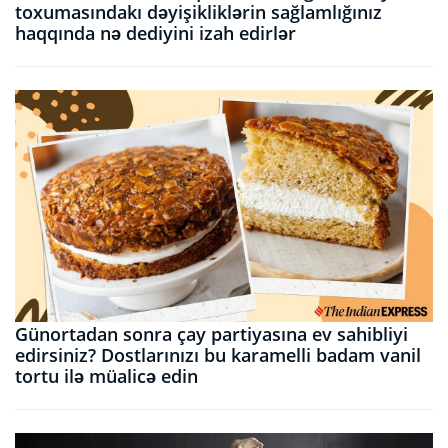
toxumasındakı dəyişikliklərin sağlamlığınız
haqqında nə dediyini izah edirlər
Günortadan sonra çay partiyasına ev sahibliyi
edirsiniz? Dostlarınızı bu karamelli badam vanil
tortu ilə müalicə edin