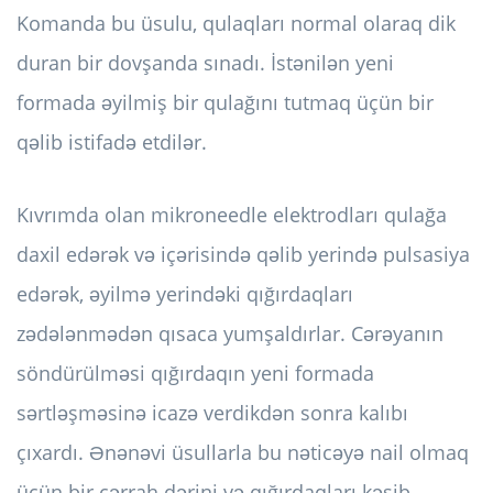
Komanda bu üsulu, qulaqları normal olaraq dik
duran bir dovşanda sınadı. İstənilən yeni
formada əyilmiş bir qulağını tutmaq üçün bir
qəlib istifadə etdilər.
Kıvrımda olan mikroneedle elektrodları qulağa
daxil edərək və içərisində qəlib yerində pulsasiya
edərək, əyilmə yerindəki qığırdaqları
zədələnmədən qısaca yumşaldırlar. Cərəyanın
söndürülməsi qığırdaqın yeni formada
sərtləşməsinə icazə verdikdən sonra kalıbı
çıxardı. Ənənəvi üsullarla bu nəticəyə nail olmaq
üçün bir cərrah dərini və qığırdaqları kəsib