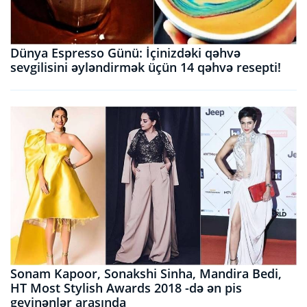
Dünya Espresso Günü: İçinizdəki qəhvə
sevgilisini əyləndirmək üçün 14 qəhvə resepti!
Sonam Kapoor, Sonakshi Sinha, Mandira Bedi,
HT Most Stylish Awards 2018 -də ən pis
geyinənlər arasında