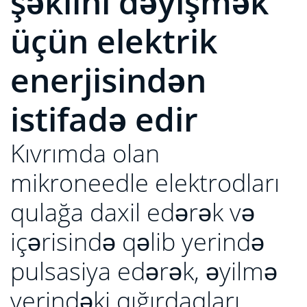
şəklini dəyişmək
üçün elektrik
enerjisindən
istifadə edir
Kıvrımda olan
mikroneedle elektrodları
qulağa daxil edərək və
içərisində qəlib yerində
pulsasiya edərək, əyilmə
yerindəki qığırdaqları