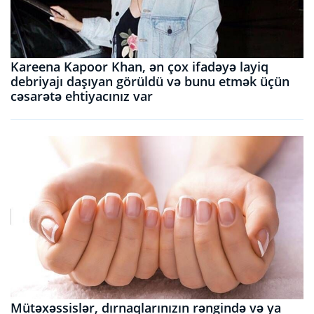
Kareena Kapoor Khan, ən çox ifadəyə layiq
debriyajı daşıyan görüldü və bunu etmək üçün
cəsarətə ehtiyacınız var
Mütəxəssislər, dırnaqlarınızın rəngində və ya