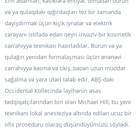
Elm adamları, kəsiklərə ehtiyac olmadan burun
və ya qulaqdakı qığırdaqları tez bir zamanda
dəyişdirmək üçün kiçik iynələr və elektrik
cərəyanı istifadə edən qeyri-invaziv bir kosmetik
cərrahiyyə texnikası hazırladılar. Burun və ya
qulağın yenidən formalaşması üçün ənənəvi
cərrahiyyə kəsmə və tikiş, bəzən uzun müddət
sağalma və yara izləri tələb edir. ABŞ-dakı
Occidental Kollecində layihənin əsas
tədqiqatçılarından biri olan Michael Hill, bu yeni
texnikanı lokal anesteziya altında edilən ucuz bir
ofis proseduru olaraq düşündüyümüzü söylədi.