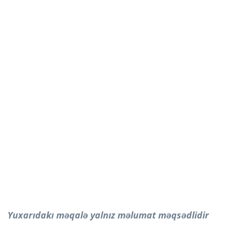
Yuxarıdakı məqalə yalnız məlumat məqsədlidir