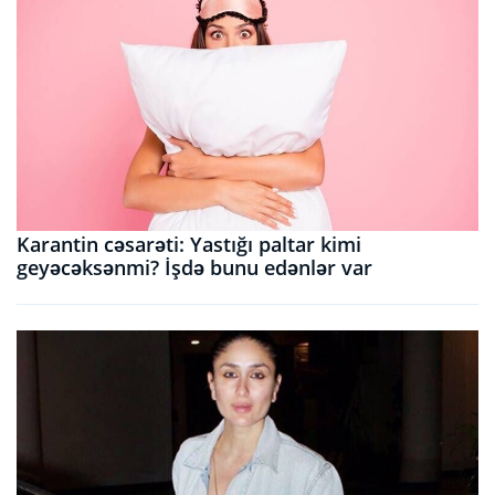
Karantin cəsarəti: Yastığı paltar kimi
geyəcəksənmi? İşdə bunu edənlər var