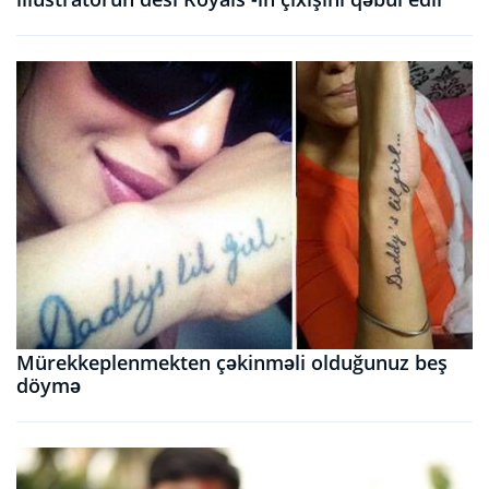
Mürekkeplenmekten çəkinməli olduğunuz beş
döymə