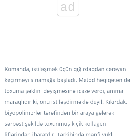
ad
Komanda, istiləşmək üçün qığırdaqdan cərəyan
keçirməyi sınamağa başladı. Metod həqiqətən də
toxuma şəklini dəyişməsinə icazə verdi, amma
maraqlıdır ki, onu istiləşdirməklə deyil. Kıkırdak,
biyopolimerlər tərəfindən bir araya gələrək
sərbəst şəkildə toxunmuş kiçik kollagen
liflərindən ibarətdir. Tərkibində mənfi yüklü