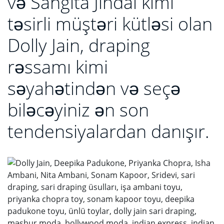
və Sangita Jindal kimi
təsirli müştəri kütləsi olan
Dolly Jain, draping
rəssamı kimi
səyahətindən və seçə
biləcəyiniz ən son
tendensiyalardan danışır.