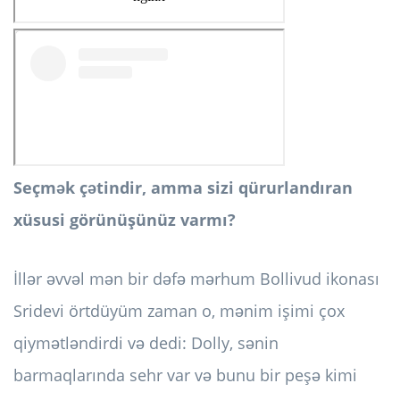
Seçmək çətindir, amma sizi qürurlandıran
xüsusi görünüşünüz varmı?
İllər əvvəl mən bir dəfə mərhum Bollivud ikonası
Sridevi örtdüyüm zaman o, mənim işimi çox
qiymətləndirdi və dedi: Dolly, sənin
barmaqlarında sehr var və bunu bir peşə kimi