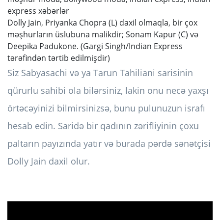
Dolly Jain, Priyanka Chopra (L) daxil olmaqla, bir çox
məşhurların üslubuna malikdir; Sonam Kapur (C) və
Deepika Padukone. (Gargi Singh/Indian Express
tərəfindən tərtib edilmişdir)
Siz Sabyasachi və ya Tarun Tahiliani sarisinin
qürurlu sahibi ola bilərsiniz, lakin onu necə yaxşı
örtəcəyinizi bilmirsinizsə, bunu pulunuzun israfı
hesab edin. Saridə bir qadının zərifliyinin çoxu
paltarın payızında yatır və burada pərdə sənətçisi
Dolly Jain daxil olur.