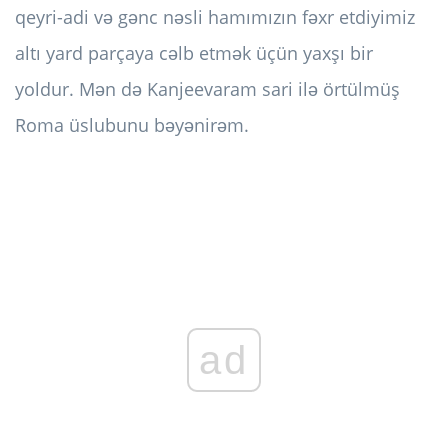
qeyri-adi və gənc nəsli hamımızın fəxr etdiyimiz
altı yard parçaya cəlb etmək üçün yaxşı bir
yoldur. Mən də Kanjeevaram sari ilə örtülmüş
Roma üslubunu bəyənirəm.
ad