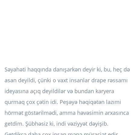
Səyahəti haqqında danışarkən deyir ki, bu, heç də
asan deyildi, çünki o vaxt insanlar drape rəssamı
ideyasına açıq deyildilər və bundan karyera
qurmaq çox çətin idi. Peşəyə həqiqətən lazımi
hörmət göstərilmədi, amma həvəsimin arxasınca
getdim. Şübhəsiz ki, indi vəziyyət dəyişib.
Getdikcə daha çox insan mənə müraciət edir,