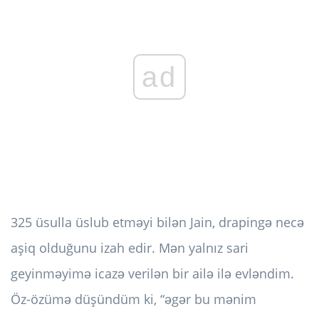
ad
325 üsulla üslub etməyi bilən Jain, drapingə necə
aşiq olduğunu izah edir. Mən yalnız sari
geyinməyimə icazə verilən bir ailə ilə evləndim.
Öz-özümə düşündüm ki, “əgər bu mənim