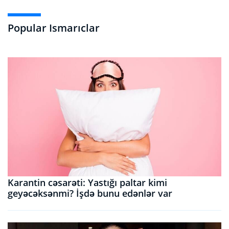
Popular Ismarıclar
Karantin cəsarəti: Yastığı paltar kimi
geyəcəksənmi? İşdə bunu edənlər var