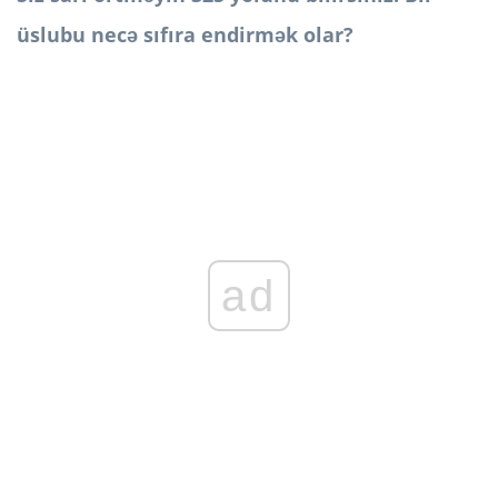
üslubu necə sıfıra endirmək olar?
ad