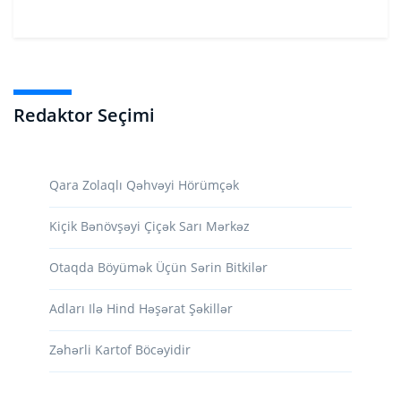
Redaktor Seçimi
Qara Zolaqlı Qəhvəyi Hörümçək
Kiçik Bənövşəyi Çiçək Sarı Mərkəz
Otaqda Böyümək Üçün Sərin Bitkilər
Adları Ilə Hind Həşərat Şəkillər
Zəhərli Kartof Böcəyidir