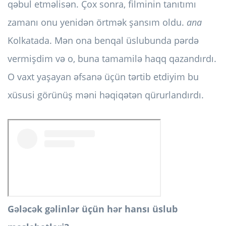
qəbul etməlisən. Çox sonra, filminin tanıtımı
zamanı onu yenidən örtmək şansım oldu.
ana
Kolkatada. Mən ona benqal üslubunda pərdə
vermişdim və o, buna tamamilə haqq qazandırdı.
O vaxt yaşayan əfsanə üçün tərtib etdiyim bu
xüsusi görünüş məni həqiqətən qürurlandırdı.
Gələcək gəlinlər üçün hər hansı üslub