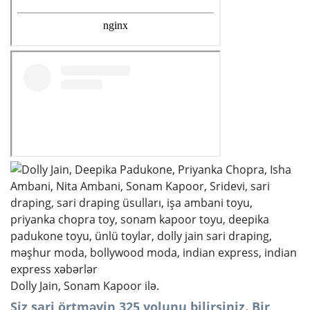
Dolly Jain, Sonam Kapoor ilə.
Siz sari örtməyin 325 yolunu bilirsiniz. Bir