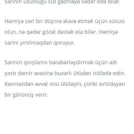
sarinin uzunluğu sizi gəzməyə vadar edə bilər.
Həmişə sari bir düşmə əlavə etmək üçün xüsusi
olun, nə qədər gözəl dəstək ola bilər. Həmişə
sarini yırtılmaqdan qoruyur.
Sarinin qırışlarını bərabərləşdirmək üçün adi
yastı dəmir əvəzinə buxarlı ütüdən istifadə edin.
Kəsməzdən əvvəl onu ütüləyin, çünki xırtıldayan
bir görünüş verir.