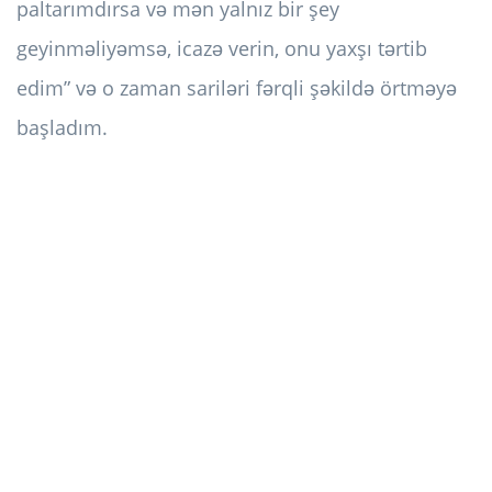
paltarımdırsa və mən yalnız bir şey
geyinməliyəmsə, icazə verin, onu yaxşı tərtib
edim” və o zaman sariləri fərqli şəkildə örtməyə
başladım.