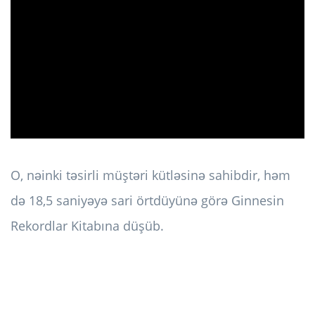
ad
O, nəinki təsirli müştəri kütləsinə sahibdir, həm
də 18,5 saniyəyə sari örtdüyünə görə Ginnesin
Rekordlar Kitabına düşüb.