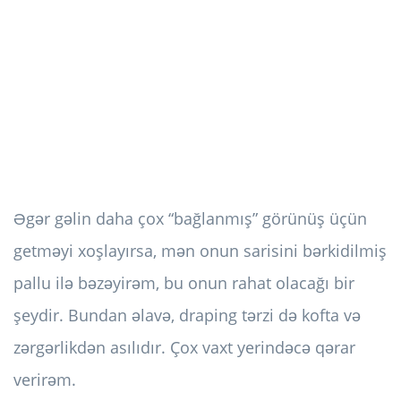
Əgər gəlin daha çox “bağlanmış” görünüş üçün
getməyi xoşlayırsa, mən onun sarisini bərkidilmiş
pallu ilə bəzəyirəm, bu onun rahat olacağı bir
şeydir. Bundan əlavə, draping tərzi də kofta və
zərgərlikdən asılıdır. Çox vaxt yerindəcə qərar
verirəm.