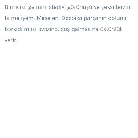
Birincisi, gəlinin istədiyi görünüşü və şəxsi tərzini
bilməliyəm. Məsələn, Deepika parçanın qoluna
bərkidilməsi əvəzinə, boş qalmasına üstünlük
verir.