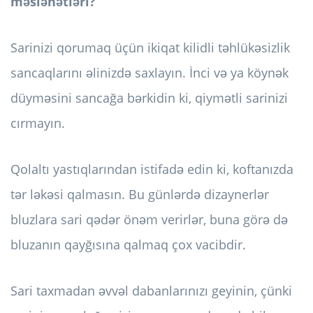
məsləhətləri?
Sarinizi qorumaq üçün ikiqat kilidli təhlükəsizlik
sancaqlarını əlinizdə saxlayın. İnci və ya köynək
düyməsini sancağa bərkidin ki, qiymətli sarinizi
cırmayın.
Qolaltı yastıqlarından istifadə edin ki, koftanızda
tər ləkəsi qalmasın. Bu günlərdə dizaynerlər
bluzlara sari qədər önəm verirlər, buna görə də
bluzanın qayğısına qalmaq çox vacibdir.
Sari taxmadan əvvəl dabanlarınızı geyinin, çünki