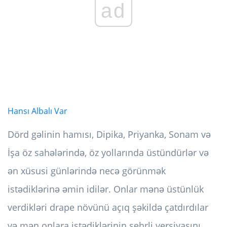
ad
Hansı Albalı Var
Dörd gəlinin hamısı, Dipika, Priyanka, Sonam və
İşa öz sahələrində, öz yollarında üstündürlər və
ən xüsusi günlərində necə görünmək
istədiklərinə əmin idilər. Onlar mənə üstünlük
verdikləri drape növünü açıq şəkildə çatdırdılar
və mən onlara istədiklərinin sehrli versiyasını