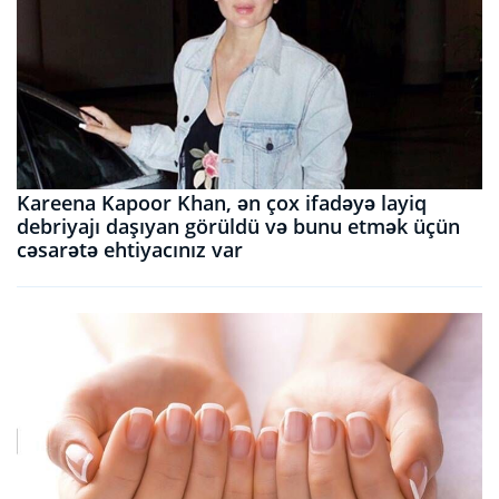
Kareena Kapoor Khan, ən çox ifadəyə layiq
debriyajı daşıyan görüldü və bunu etmək üçün
cəsarətə ehtiyacınız var