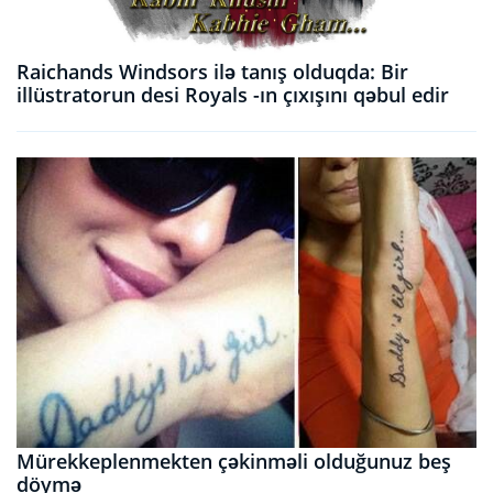
Raichands Windsors ilə tanış olduqda: Bir
illüstratorun desi Royals -ın çıxışını qəbul edir
Mürekkeplenmekten çəkinməli olduğunuz beş
döymə