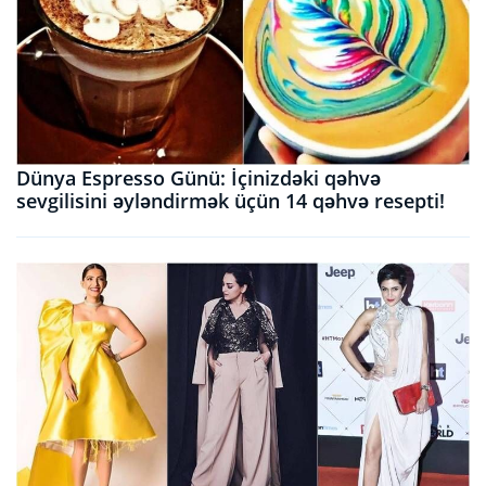
Dünya Espresso Günü: İçinizdəki qəhvə
sevgilisini əyləndirmək üçün 14 qəhvə resepti!