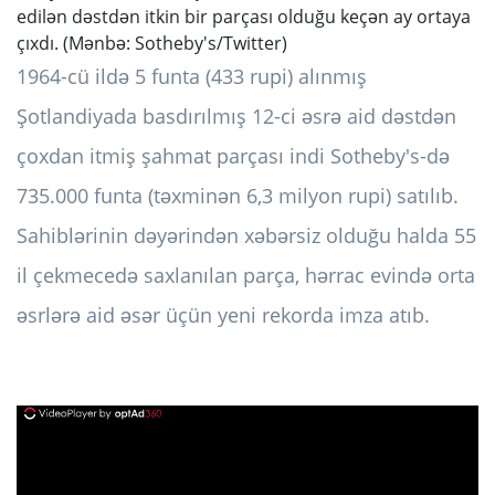
edilən dəstdən itkin bir parçası olduğu keçən ay ortaya
çıxdı. (Mənbə: Sotheby's/Twitter)
1964-cü ildə 5 funta (433 rupi) alınmış
Şotlandiyada basdırılmış 12-ci əsrə aid dəstdən
çoxdan itmiş şahmat parçası indi Sotheby's-də
735.000 funta (təxminən 6,3 milyon rupi) satılıb.
Sahiblərinin dəyərindən xəbərsiz olduğu halda 55
il çekmecedə saxlanılan parça, hərrac evində orta
əsrlərə aid əsər üçün yeni rekorda imza atıb.