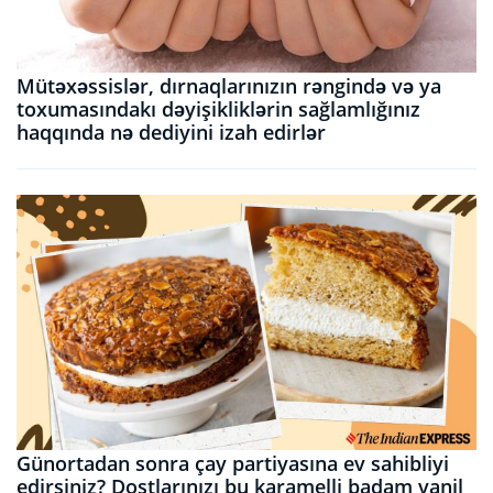
Mütəxəssislər, dırnaqlarınızın rəngində və ya
toxumasındakı dəyişikliklərin sağlamlığınız
haqqında nə dediyini izah edirlər
Günortadan sonra çay partiyasına ev sahibliyi
edirsiniz? Dostlarınızı bu karamelli badam vanil