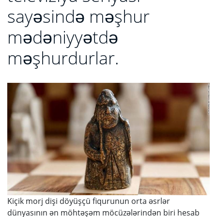
sayəsində məşhur
mədəniyyətdə
məşhurdurlar.
Kiçik morj dişi döyüşçü fiqurunun orta əsrlər
dünyasının ən möhtəşəm möcüzələrindən biri hesab