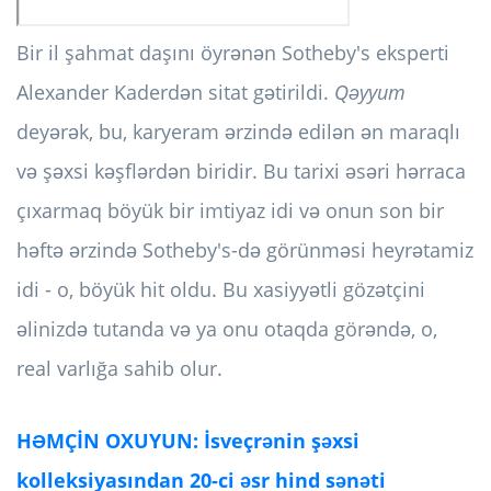
Bir il şahmat daşını öyrənən Sotheby's eksperti
Alexander Kaderdən sitat gətirildi.
Qəyyum
deyərək, bu, karyeram ərzində edilən ən maraqlı
və şəxsi kəşflərdən biridir. Bu tarixi əsəri hərraca
çıxarmaq böyük bir imtiyaz idi və onun son bir
həftə ərzində Sotheby's-də görünməsi heyrətamiz
idi - o, böyük hit oldu. Bu xasiyyətli gözətçini
əlinizdə tutanda və ya onu otaqda görəndə, o,
real varlığa sahib olur.
HƏMÇİN OXUYUN: İsveçrənin şəxsi
kolleksiyasından 20-ci əsr hind sənəti