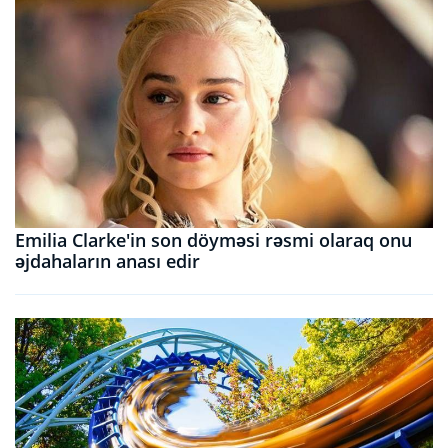
Emilia Clarke'in son döyməsi rəsmi olaraq onu
əjdahaların anası edir