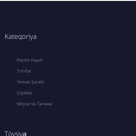
Kateqoriya
Pozitiv Həyat
Tırtıllar
Yemək Şərabı
Çiçəklər
Meyvə Və Tərəvəz
Tövsiyə