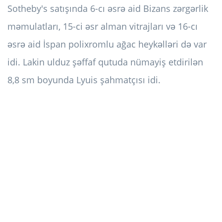
Sotheby's satışında 6-cı əsrə aid Bizans zərgərlik
məmulatları, 15-ci əsr alman vitrajları və 16-cı
əsrə aid İspan polixromlu ağac heykəlləri də var
idi. Lakin ulduz şəffaf qutuda nümayiş etdirilən
8,8 sm boyunda Lyuis şahmatçısı idi.