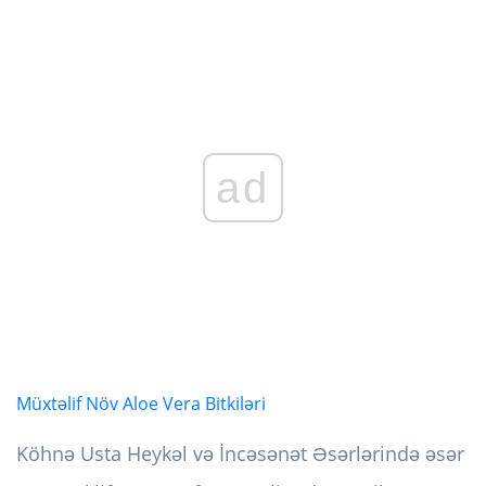
ad
Müxtəlif Növ Aloe Vera Bitkiləri
Köhnə Usta Heykəl və İncəsənət Əsərlərində əsər