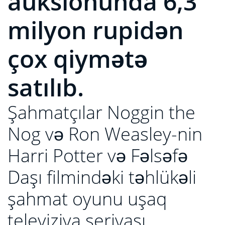
auksionunda 6,3
milyon rupidən
çox qiymətə
satılıb.
Şahmatçılar Noggin the
Nog və Ron Weasley-nin
Harri Potter və Fəlsəfə
Daşı filmindəki təhlükəli
şahmat oyunu uşaq
televiziya seriyası