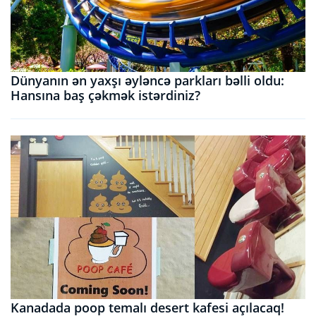
Dünyanın ən yaxşı əyləncə parkları bəlli oldu:
Hansına baş çəkmək istərdiniz?
Kanadada poop temalı desert kafesi açılacaq!