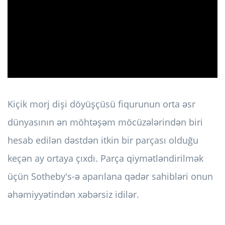
ad
Kiçik morj dişi döyüşçüsü fiqurunun orta əsr
dünyasının ən möhtəşəm möcüzələrindən biri
hesab edilən dəstdən itkin bir parçası olduğu
keçən ay ortaya çıxdı. Parça qiymətləndirilmək
üçün Sotheby's-ə aparılana qədər sahibləri onun
əhəmiyyətindən xəbərsiz idilər.