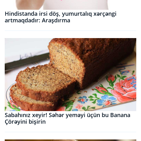
Hindistanda irsi döş, yumurtalıq xərçəngi
artmaqdadır: Araşdırma
Sabahınız xeyir! Səhər yeməyi üçün bu Banana
Çörəyini bişirin