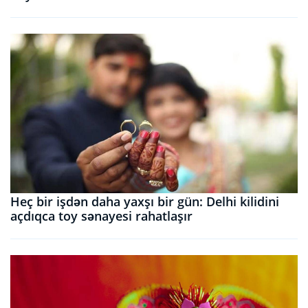
Heç bir işdən daha yaxşı bir gün: Delhi kilidini
açdıqca toy sənayesi rahatlaşır