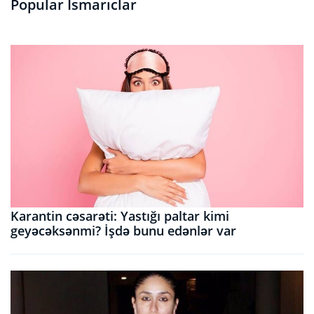
Popular Ismarıclar
Karantin cəsarəti: Yastığı paltar kimi
geyəcəksənmi? İşdə bunu edənlər var