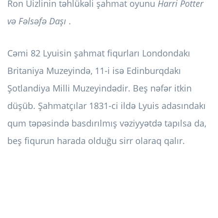
Ron Uizlinin təhlükəli şahmat oyunu
Harri Potter
və Fəlsəfə Daşı
.
Cəmi 82 Lyuisin şahmat fiqurları Londondakı
Britaniya Muzeyində, 11-i isə Edinburqdakı
Şotlandiya Milli Muzeyindədir. Beş nəfər itkin
düşüb. Şahmatçılar 1831-ci ildə Lyuis adasındakı
qum təpəsində basdırılmış vəziyyətdə tapılsa da,
beş fiqurun harada olduğu sirr olaraq qalır.