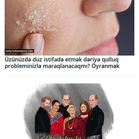
Üzünüzdə duz istifadə etmək dəriyə qulluq
probleminizlə maraqlanacaqmı? Öyrənmək