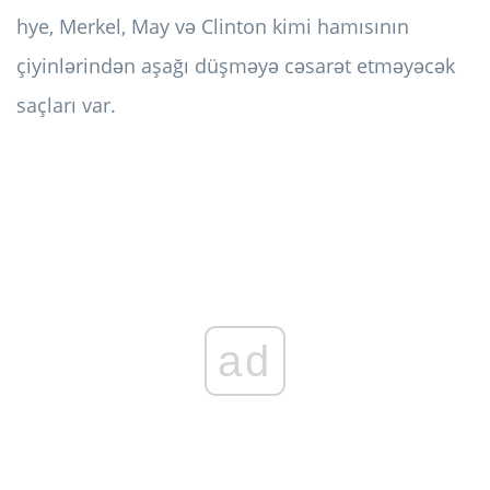
hye, Merkel, May və Clinton kimi hamısının
çiyinlərindən aşağı düşməyə cəsarət etməyəcək
saçları var.
ad