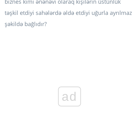
biznes kimi ənənəvi olaraq kişilərin üstünlük
təşkil etdiyi sahələrdə əldə etdiyi uğurla ayrılmaz
şəkildə bağlıdır?
ad