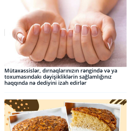
Mütəxəssislər, dırnaqlarınızın rəngində və ya
toxumasındakı dəyişikliklərin sağlamlığınız
haqqında nə dediyini izah edirlər