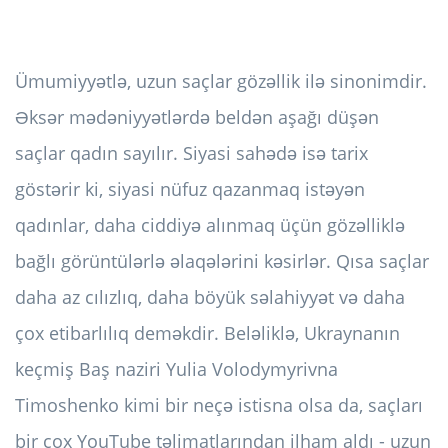
Ümumiyyətlə, uzun saçlar gözəllik ilə sinonimdir.
Əksər mədəniyyətlərdə beldən aşağı düşən
saçlar qadın sayılır. Siyasi sahədə isə tarix
göstərir ki, siyasi nüfuz qazanmaq istəyən
qadınlar, daha ciddiyə alınmaq üçün gözəlliklə
bağlı görüntülərlə əlaqələrini kəsirlər. Qısa saçlar
daha az cılızlıq, daha böyük səlahiyyət və daha
çox etibarlılıq deməkdir. Beləliklə, Ukraynanın
keçmiş Baş naziri Yulia Volodymyrivna
Timoshenko kimi bir neçə istisna olsa da, saçları
bir çox YouTube təlimatlarından ilham aldı - uzun