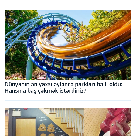
Dünyanın ən yaxşı əyləncə parkları bəlli oldu:
Hansına baş çəkmək istərdiniz?