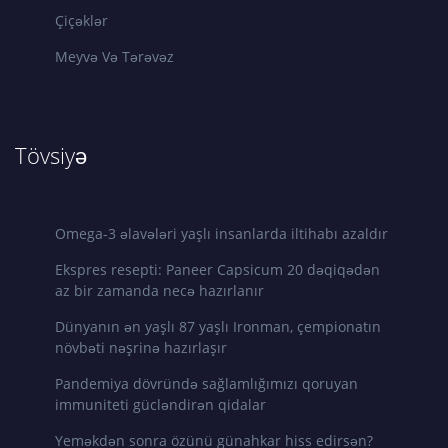
Çiçəklər
Meyvə Və Tərəvəz
Tövsiyə
Omega-3 əlavələri yaşlı insanlarda iltihabı azaldır
Ekspres resepti: Paneer Capsicum 20 dəqiqədən
az bir zamanda necə hazırlanır
Dünyanın ən yaşlı 87 yaşlı Ironman, çempionatın
növbəti nəşrinə hazırlaşır
Pandemiya dövründə sağlamlığımızı qoruyan
immuniteti gücləndirən qidalar
Yeməkdən sonra özünü günahkar hiss edirsən?