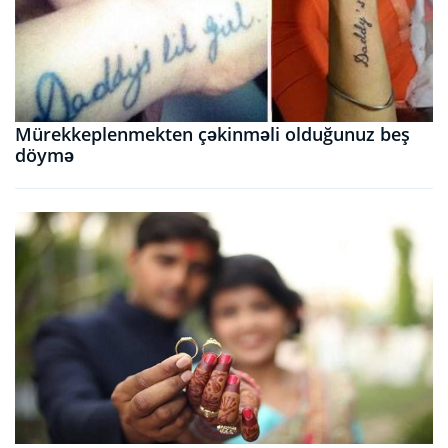
Mürekkeplenmekten çəkinməli olduğunuz beş
döymə