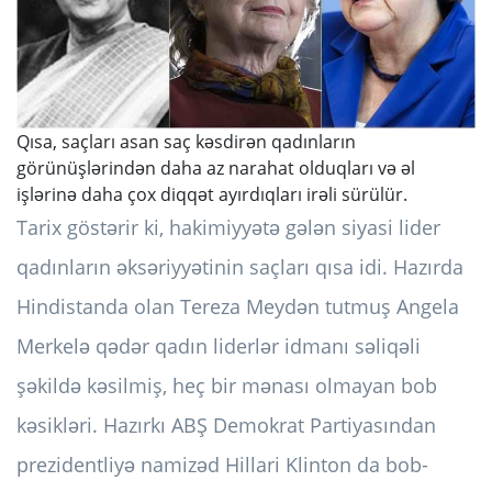
Qısa, saçları asan saç kəsdirən qadınların
görünüşlərindən daha az narahat olduqları və əl
işlərinə daha çox diqqət ayırdıqları irəli sürülür.
Tarix göstərir ki, hakimiyyətə gələn siyasi lider
qadınların əksəriyyətinin saçları qısa idi. Hazırda
Hindistanda olan Tereza Meydən tutmuş Angela
Merkelə qədər qadın liderlər idmanı səliqəli
şəkildə kəsilmiş, heç bir mənası olmayan bob
kəsikləri. Hazırkı ABŞ Demokrat Partiyasından
prezidentliyə namizəd Hillari Klinton da bob-