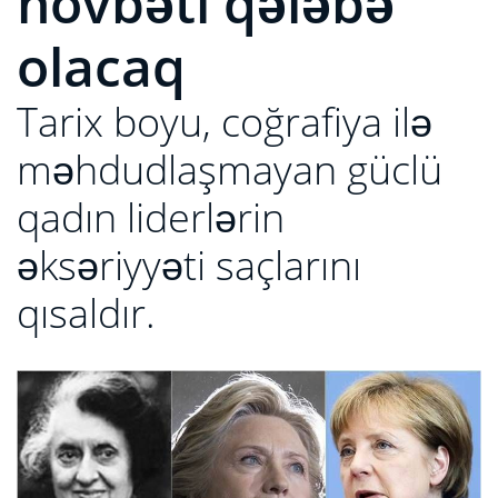
növbəti qələbə
olacaq
Tarix boyu, coğrafiya ilə
məhdudlaşmayan güclü
qadın liderlərin
əksəriyyəti saçlarını
qısaldır.