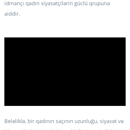
idmançı qadın siyasətçilərin güclü qrupuna
aiddir.
ad
Beləliklə, bir qadının saçının uzunluğu, siyasət və