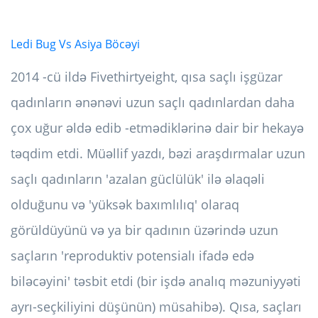
Ledi Bug Vs Asiya Böcəyi
2014 -cü ildə Fivethirtyeight, qısa saçlı işgüzar
qadınların ənənəvi uzun saçlı qadınlardan daha
çox uğur əldə edib -etmədiklərinə dair bir hekayə
təqdim etdi. Müəllif yazdı, bəzi araşdırmalar uzun
saçlı qadınların 'azalan güclülük' ilə əlaqəli
olduğunu və 'yüksək baxımlılıq' olaraq
görüldüyünü və ya bir qadının üzərində uzun
saçların 'reproduktiv potensialı ifadə edə
biləcəyini' təsbit etdi (bir işdə analıq məzuniyyəti
ayrı-seçkiliyini düşünün) müsahibə). Qısa, saçları