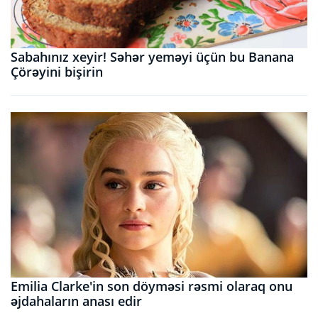
Sabahınız xeyir! Səhər yeməyi üçün bu Banana
Çörəyini bişirin
Emilia Clarke'in son döyməsi rəsmi olaraq onu
əjdahaların anası edir