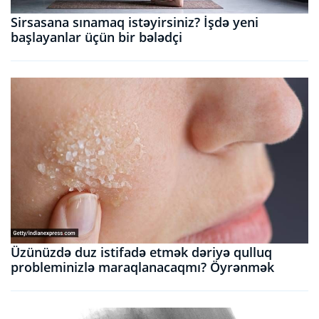
Sirsasana sınamaq istəyirsiniz? İşdə yeni
başlayanlar üçün bir bələdçi
Üzünüzdə duz istifadə etmək dəriyə qulluq
probleminizlə maraqlanacaqmı? Öyrənmək