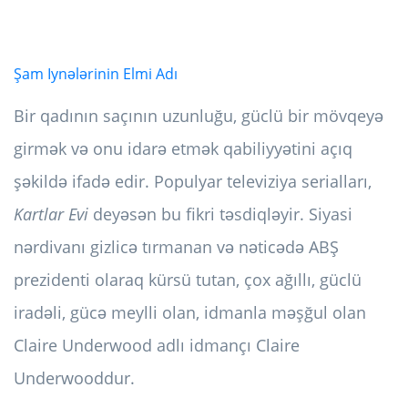
Şam Iynələrinin Elmi Adı
Bir qadının saçının uzunluğu, güclü bir mövqeyə
girmək və onu idarə etmək qabiliyyətini açıq
şəkildə ifadə edir. Populyar televiziya serialları,
Kartlar Evi
deyəsən bu fikri təsdiqləyir. Siyasi
nərdivanı gizlicə tırmanan və nəticədə ABŞ
prezidenti olaraq kürsü tutan, çox ağıllı, güclü
iradəli, gücə meylli olan, idmanla məşğul olan
Claire Underwood adlı idmançı Claire
Underwooddur.