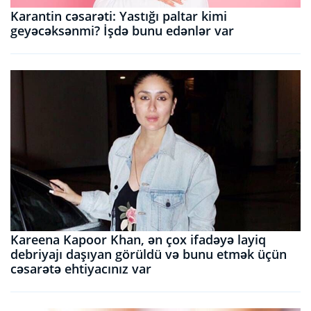
Karantin cəsarəti: Yastığı paltar kimi
geyəcəksənmi? İşdə bunu edənlər var
Kareena Kapoor Khan, ən çox ifadəyə layiq
debriyajı daşıyan görüldü və bunu etmək üçün
cəsarətə ehtiyacınız var