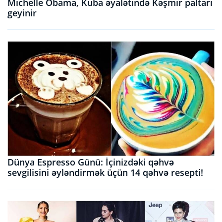
Michelle Obama, Kuba əyalətində Kəşmir paltarı
geyinir
Dünya Espresso Günü: İçinizdəki qəhvə
sevgilisini əyləndirmək üçün 14 qəhvə resepti!