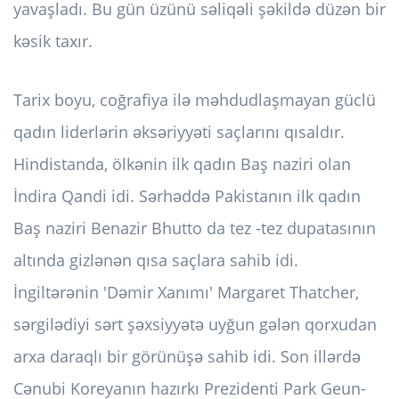
yavaşladı. Bu gün üzünü səliqəli şəkildə düzən bir
kəsik taxır.
Tarix boyu, coğrafiya ilə məhdudlaşmayan güclü
qadın liderlərin əksəriyyəti saçlarını qısaldır.
Hindistanda, ölkənin ilk qadın Baş naziri olan
İndira Qandi idi. Sərhəddə Pakistanın ilk qadın
Baş naziri Benazir Bhutto da tez -tez dupatasının
altında gizlənən qısa saçlara sahib idi.
İngiltərənin 'Dəmir Xanımı' Margaret Thatcher,
sərgilədiyi sərt şəxsiyyətə uyğun gələn qorxudan
arxa daraqlı bir görünüşə sahib idi. Son illərdə
Cənubi Koreyanın hazırkı Prezidenti Park Geun-