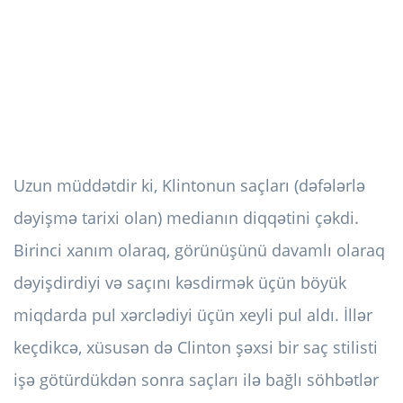
Uzun müddətdir ki, Klintonun saçları (dəfələrlə
dəyişmə tarixi olan) medianın diqqətini çəkdi.
Birinci xanım olaraq, görünüşünü davamlı olaraq
dəyişdirdiyi və saçını kəsdirmək üçün böyük
miqdarda pul xərclədiyi üçün xeyli pul aldı. İllər
keçdikcə, xüsusən də Clinton şəxsi bir saç stilisti
işə götürdükdən sonra saçları ilə bağlı söhbətlər