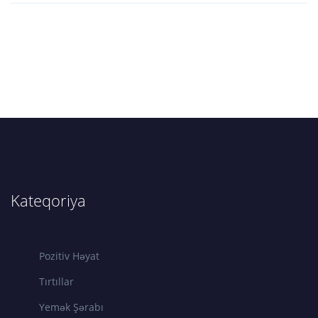
Kateqoriya
Pozitiv Həyat
Tırtıllar
Yemək Şərabı