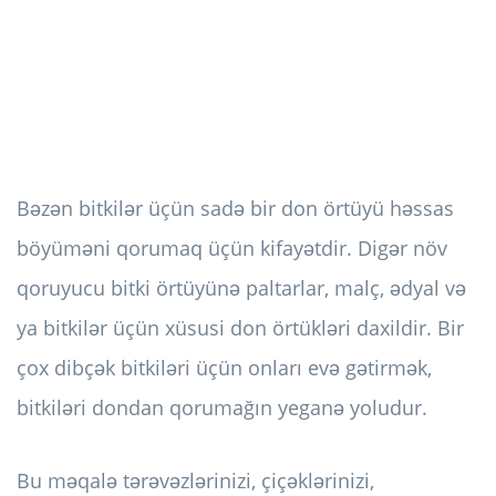
Bəzən bitkilər üçün sadə bir don örtüyü həssas
böyüməni qorumaq üçün kifayətdir. Digər növ
qoruyucu bitki örtüyünə paltarlar, malç, ədyal və
ya bitkilər üçün xüsusi don örtükləri daxildir. Bir
çox dibçək bitkiləri üçün onları evə gətirmək,
bitkiləri dondan qorumağın yeganə yoludur.
Bu məqalə tərəvəzlərinizi, çiçəklərinizi,