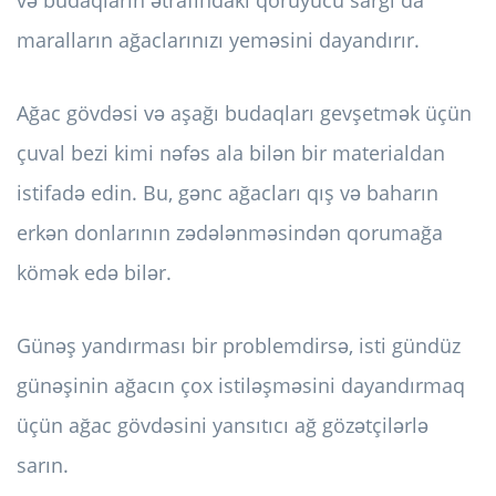
və budaqların ətrafındakı qoruyucu sarğı da
maralların ağaclarınızı yeməsini dayandırır.
Ağac gövdəsi və aşağı budaqları gevşetmək üçün
çuval bezi kimi nəfəs ala bilən bir materialdan
istifadə edin. Bu, gənc ağacları qış və baharın
erkən donlarının zədələnməsindən qorumağa
kömək edə bilər.
Günəş yandırması bir problemdirsə, isti gündüz
günəşinin ağacın çox istiləşməsini dayandırmaq
üçün ağac gövdəsini yansıtıcı ağ gözətçilərlə
sarın.