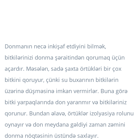
Donmanın necə inkişaf etdiyini bilmək,
bitkilərinizi donma şəraitindən qorumaq üçün
açardır. Məsələn, sadə şaxta örtükləri bir çox
bitkini qoruyur, çünki su buxarının bitkilərin
üzərinə düşməsinə imkan vermirlər. Buna görə
bitki yarpaqlarında don yaranmır və bitkiləriniz
qorunur. Bundan əlavə, örtüklər izolyasiya rolunu
oynayır və don meydana gəldiyi zaman zəmini
donma nöqtəsinin üstündə saxlayır.