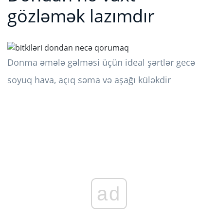
gözləmək lazımdır
Donma əmələ gəlməsi üçün ideal şərtlər gecə
soyuq hava, açıq səma və aşağı küləkdir
ad