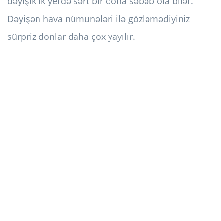
dəyişiklik yerdə sərt bir dona səbəb ola bilər.
Dəyişən hava nümunələri ilə gözləmədiyiniz
sürpriz donlar daha çox yayılır.