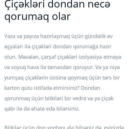
Çiçəkləri dondan necə
qorumaq olar
Yaza və payıza hazırlaşmaq üçün gündəlik ev
əşyaları ilə çiçəkləri dondan qorumağa hazır
olun. Məsələn, çarşaf çiçəkləri izolyasiya etməyə
və soyuq hava ilə təmasdan qoruyur. Və ya niyə
yumşaq çiçəklərin üstünə qoymaq üçün tərs bir
karton qutu istifadə etmirsiniz? Dondan
qorunmaq üçün bitkiləri bir vedrə və ya çiçək
qabı ilə də əhatə edə bilərsiniz.
Bitkilər üçün don yorğanı ala bilsəniz də, evinizdə