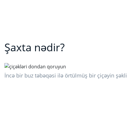
Şaxta nədir?
İncə bir buz təbəqəsi ilə örtülmüş bir çiçəyin şəkli