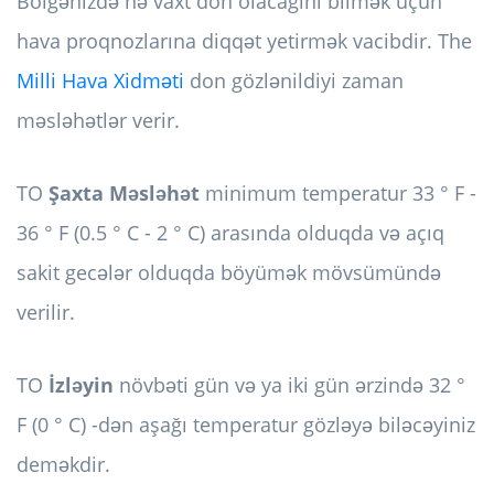
Bölgənizdə nə vaxt don olacağını bilmək üçün
hava proqnozlarına diqqət yetirmək vacibdir. The
Milli Hava Xidməti
don gözlənildiyi zaman
məsləhətlər verir.
TO
Şaxta Məsləhət
minimum temperatur 33 ° F -
36 ° F (0.5 ° C - 2 ° C) arasında olduqda və açıq
sakit gecələr olduqda böyümək mövsümündə
verilir.
TO
İzləyin
növbəti gün və ya iki gün ərzində 32 °
F (0 ° C) -dən aşağı temperatur gözləyə biləcəyiniz
deməkdir.