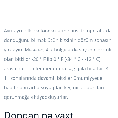
Ayrı-ayrı bitki və tərəvəzlərin hansı temperaturda
donduğunu bilmək üçün bitkinin dözüm zonasını
yoxlayın. Məsələn, 4-7 bölgələrdə soyuq davamlı
olan bitkilər -20 ° F ilə 0 ° F (-34 ° C - -12 ° C)
arasında olan temperaturda sağ qala bilərlər. 8-
11 zonalarında davamlı bitkilər ümumiyyətlə
həddindən artıq soyuqdan keçmir və dondan
qorunmağa ehtiyac duyurlar.
Dondan nə vaxt