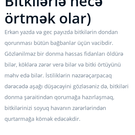
Bitkilərlə necə
örtmək olar)
Erkən yazda və gec payızda bitkilərin dondan
qorunması bütün bağbanlar üçün vacibdir.
Gözlənilməz bir donma həssas fidanları öldürə
bilər, köklərə zərər verə bilər və bitki örtüyünü
məhv edə bilər. İstiliklərin nəzərəçarpacaq
dərəcədə aşağı düşəcəyini gözləsəniz də, bitkiləri
donma şəraitindən qorumağa hazırlaşmaq,
bitkilərinizi soyuq havanın zərərlərindən
qurtarmağa kömək edəcəkdir.