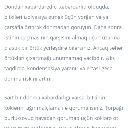
Dondan xəbərdaredici xəbərdarlıq olduqda,
bitkiləri izolyasiya etmək üçün yorğan və ya
çarşafla örtərək donmadan qoruyun. Daha sonra
istinin qaçmasının qarşısını almaq üçün üzərinə
plastik bir örtük yerləşdirə bilərsiniz. Ancaq səhər
örtükləri çıxartmağı unutmamaq vacibdir. Əks
təqdirdə, kondensasiya yaranır və ertəsi gecə
donma riskini artırır.
Sərt bir donma xəbərdarlığı varsa, bitkinin
köklərini ağır malçlama ilə qorumalısınız. Torpağı
buzlu-soyuq havadan qorumaq üçün köklərə ot