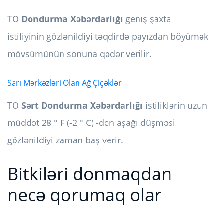
TO
Dondurma Xəbərdarlığı
geniş şaxta
istiliyinin gözlənildiyi təqdirdə payızdan böyümək
mövsümünün sonuna qədər verilir.
Sarı Mərkəzləri Olan Ağ Çiçəklər
TO
Sərt Dondurma Xəbərdarlığı
istiliklərin uzun
müddət 28 ° F (-2 ° C) -dən aşağı düşməsi
gözlənildiyi zaman baş verir.
Bitkiləri donmaqdan
necə qorumaq olar