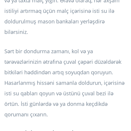
və ya taxta malç yığın. Əlavə olaraq, hər axşam
istiliyi artırmaq üçün malç içərisinə isti su ilə
doldurulmuş mason bankaları yerləşdirə
bilərsiniz.
Sərt bir dondurma zamanı, kol və ya
tərəvəzlərinizin ətrafına çuval çəpəri düzəldərək
bitkiləri həddindən artıq soyuqdan qoruyun.
Hasarlanmış hissəni samanla doldurun, içərisinə
isti su qabları qoyun və üstünü çuval bezi ilə
örtün. İsti günlərdə və ya donma keçdikdə
qorumanı çıxarın.