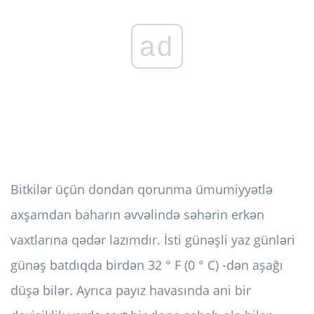
ad
Bitkilər üçün dondan qorunma ümumiyyətlə
axşamdan baharın əvvəlində səhərin erkən
vaxtlarına qədər lazımdır. İsti günəşli yaz günləri
günəş batdıqda birdən 32 ° F (0 ° C) -dən aşağı
düşə bilər. Ayrıca payız havasında ani bir