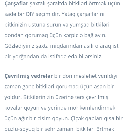
Çarşaflar
şaxtalı şəraitdə bitkiləri örtmək üçün
sadə bir DIY seçimidir. Yataq çarşaflarını
bitkinizin üstünə sürün və yumşaq bitkiləri
dondan qorumaq üçün kərpiclə bağlayın.
Gözlədiyiniz şaxta miqdarından asılı olaraq isti
bir yorğandan da istifadə edə bilərsiniz.
Çevrilmiş vedrələr
bir don məsləhət verildiyi
zaman gənc bitkiləri qorumaq üçün asan bir
yoldur. Bitkilərinizin üzərinə ters çevrilmiş
kovalar qoyun və yerində möhkəmləndirmək
üçün ağır bir cisim qoyun. Çiçək qabları qısa bir
buzlu-soyuq bir sehr zamanı bitkiləri örtmək