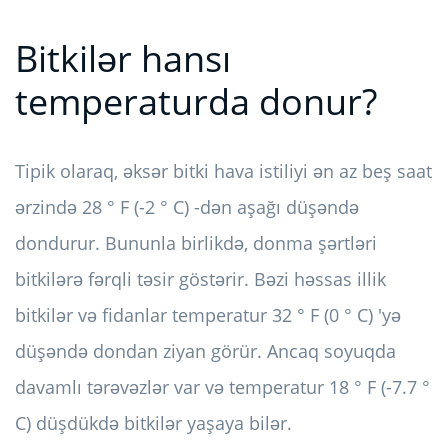
Bitkilər hansı
temperaturda donur?
Tipik olaraq, əksər bitki hava istiliyi ən az beş saat
ərzində 28 ° F (-2 ° C) -dən aşağı düşəndə ​​
dondurur. Bununla birlikdə, donma şərtləri
bitkilərə fərqli təsir göstərir. Bəzi həssas illik
bitkilər və fidanlar temperatur 32 ° F (0 ° C) 'yə
düşəndə ​​dondan ziyan görür. Ancaq soyuqda
davamlı tərəvəzlər var və temperatur 18 ° F (-7.7 °
C) düşdükdə bitkilər yaşaya bilər.