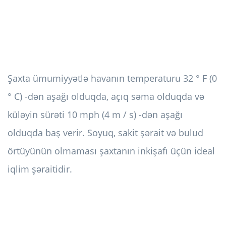
Şaxta ümumiyyətlə havanın temperaturu 32 ° F (0
° C) -dən aşağı olduqda, açıq səma olduqda və
küləyin sürəti 10 mph (4 m / s) -dən aşağı
olduqda baş verir. Soyuq, sakit şərait və bulud
örtüyünün olmaması şaxtanın inkişafı üçün ideal
iqlim şəraitidir.