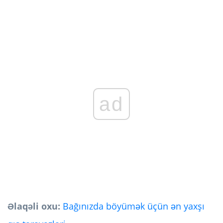
ad
Əlaqəli oxu:
Bağınızda böyümək üçün ən yaxşı