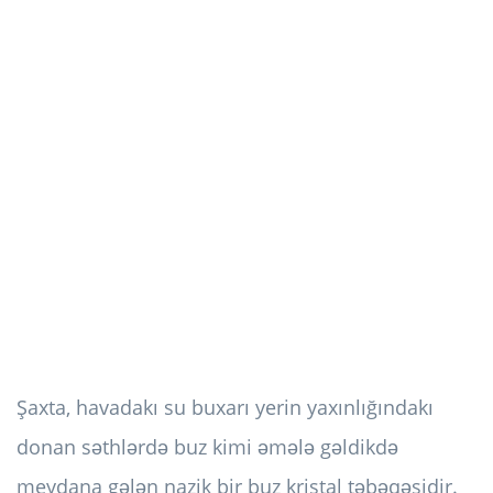
Şaxta, havadakı su buxarı yerin yaxınlığındakı
donan səthlərdə buz kimi əmələ gəldikdə
meydana gələn nazik bir buz kristal təbəqəsidir.