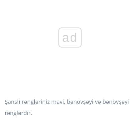
ad
Şanslı rəngləriniz mavi, bənövşəyi və bənövşəyi
rənglərdir.