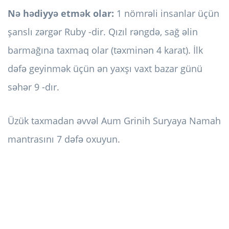
Nə hədiyyə etmək olar:
1 nömrəli insanlar üçün
şanslı zərgər Ruby -dir. Qızıl rəngdə, sağ əlin
barmağına taxmaq olar (təxminən 4 karat). İlk
dəfə geyinmək üçün ən yaxşı vaxt bazar günü
səhər 9 -dır.
Üzük taxmadan əvvəl Aum Grinih Suryaya Namah
mantrasını 7 dəfə oxuyun.