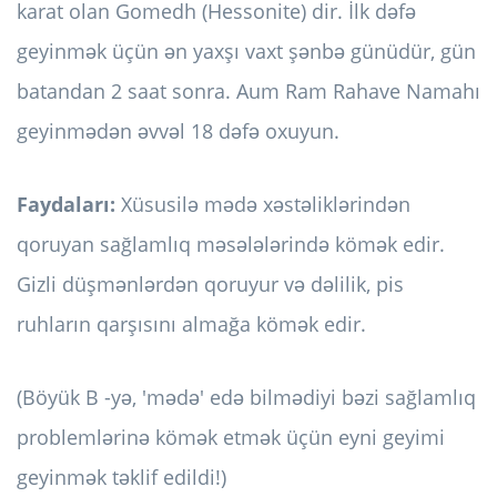
karat olan Gomedh (Hessonite) dir. İlk dəfə
geyinmək üçün ən yaxşı vaxt şənbə günüdür, gün
batandan 2 saat sonra. Aum Ram Rahave Namahı
geyinmədən əvvəl 18 dəfə oxuyun.
Faydaları:
Xüsusilə mədə xəstəliklərindən
qoruyan sağlamlıq məsələlərində kömək edir.
Gizli düşmənlərdən qoruyur və dəlilik, pis
ruhların qarşısını almağa kömək edir.
(Böyük B -yə, 'mədə' edə bilmədiyi bəzi sağlamlıq
problemlərinə kömək etmək üçün eyni geyimi
geyinmək təklif edildi!)