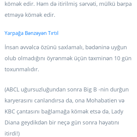
kömək edir. Həm də itirilmiş sərvəti, mülkü bərpa
etməyə kömək edir.
Yarpağa Bənzəyən Tırtıl
İnsan əvvəlcə özünü saxlamalı, bədəninə uyğun
olub olmadığını öyrənmək üçün təxminən 10 gün
toxunmalıdır.
(ABCL uğursuzluğundan sonra Big B -nin durğun
karyerasını canlandırsa da, ona Mohabatien və
KBC çantasını bağlamağa kömək etsə də, Lady
Diana geydikdən bir neçə gün sonra həyatını
itirdi!)