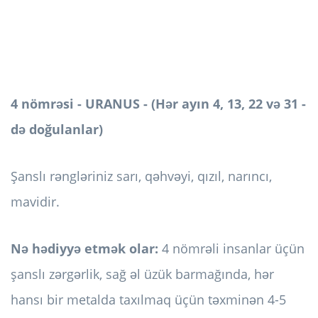
4 nömrəsi - URANUS - (Hər ayın 4, 13, 22 və 31 -
də doğulanlar)
Şanslı rəngləriniz sarı, qəhvəyi, qızıl, narıncı,
mavidir.
Nə hədiyyə etmək olar:
4 nömrəli insanlar üçün
şanslı zərgərlik, sağ əl üzük barmağında, hər
hansı bir metalda taxılmaq üçün təxminən 4-5