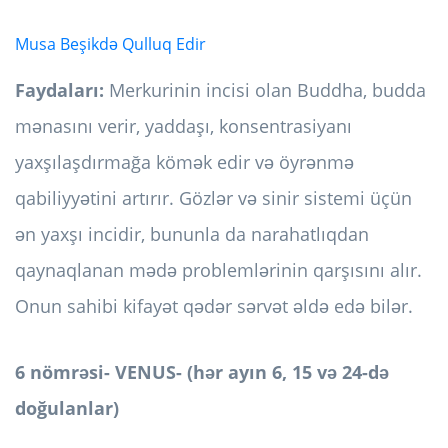
Musa Beşikdə Qulluq Edir
Faydaları:
Merkurinin incisi olan Buddha, budda
mənasını verir, yaddaşı, konsentrasiyanı
yaxşılaşdırmağa kömək edir və öyrənmə
qabiliyyətini artırır. Gözlər və sinir sistemi üçün
ən yaxşı incidir, bununla da narahatlıqdan
qaynaqlanan mədə problemlərinin qarşısını alır.
Onun sahibi kifayət qədər sərvət əldə edə bilər.
6 nömrəsi- VENUS- (hər ayın 6, 15 və 24-də
doğulanlar)