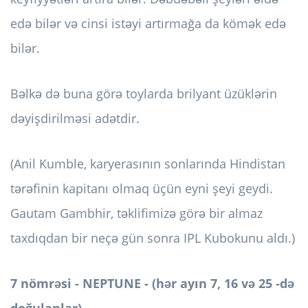
edə bilər və cinsi istəyi artırmağa da kömək edə
bilər.
Bəlkə də buna görə toylarda brilyant üzüklərin
dəyişdirilməsi adətdir.
(Anil Kumble, karyerasının sonlarında Hindistan
tərəfinin kapitanı olmaq üçün eyni şeyi geydi.
Gautam Gambhir, təklifimizə görə bir almaz
taxdıqdan bir neçə gün sonra IPL Kubokunu aldı.)
7 nömrəsi - NEPTUNE - (hər ayın 7, 16 və 25 -də
doğulanlar)