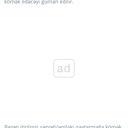
kömək edəcəyi güman edilir.
ad
Bəzən itirilmiş sərvəti/əmlakı qaytarmağa kömək