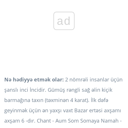
ad
Nə hədiyyə etmək olar:
2 nömrəli insanlar üçün
şanslı inci İncidir. Gümüş rəngli sağ əlin kiçik
barmağına taxın (təxminən 4 karat). İlk dəfə
geyinmək üçün ən yaxşı vaxt Bazar ertəsi axşamı
axşam 6 -dır. Chant - Aum Som Somaya Namah -