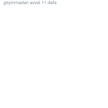
geyinmədən əvvəl 11 dəfə.