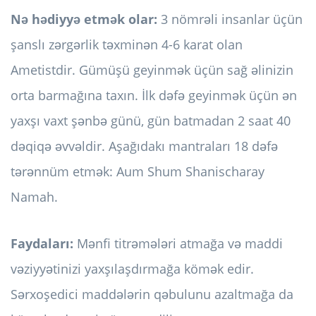
Nə hədiyyə etmək olar:
3 nömrəli insanlar üçün
şanslı zərgərlik təxminən 4-6 karat olan
Ametistdir. Gümüşü geyinmək üçün sağ əlinizin
orta barmağına taxın. İlk dəfə geyinmək üçün ən
yaxşı vaxt şənbə günü, gün batmadan 2 saat 40
dəqiqə əvvəldir. Aşağıdakı mantraları 18 dəfə
tərənnüm etmək: Aum Shum Shanischaray
Namah.
Faydaları:
Mənfi titrəmələri atmağa və maddi
vəziyyətinizi yaxşılaşdırmağa kömək edir.
Sərxoşedici maddələrin qəbulunu azaltmağa da