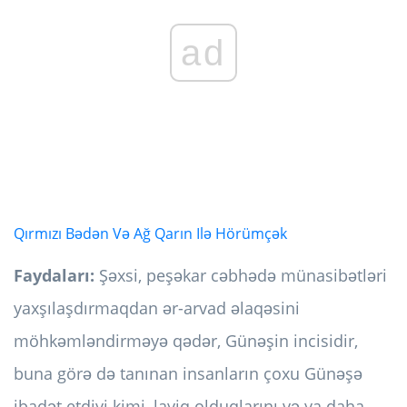
ad
Qırmızı Bədən Və Ağ Qarın Ilə Hörümçək
Faydaları:
Şəxsi, peşəkar cəbhədə münasibətləri
yaxşılaşdırmaqdan ər-arvad əlaqəsini
möhkəmləndirməyə qədər, Günəşin incisidir,
buna görə də tanınan insanların çoxu Günəşə
ibadət etdiyi kimi, layiq olduqlarını və ya daha