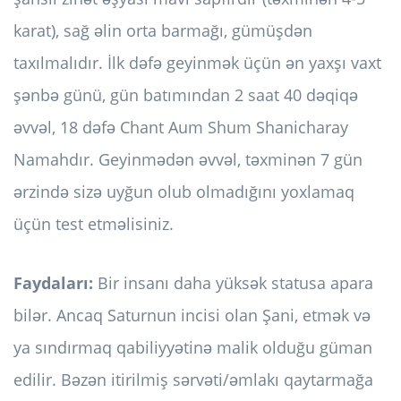
karat), sağ əlin orta barmağı, gümüşdən
taxılmalıdır. İlk dəfə geyinmək üçün ən yaxşı vaxt
şənbə günü, gün batımından 2 saat 40 dəqiqə
əvvəl, 18 dəfə Chant Aum Shum Shanicharay
Namahdır. Geyinmədən əvvəl, təxminən 7 gün
ərzində sizə uyğun olub olmadığını yoxlamaq
üçün test etməlisiniz.
Faydaları:
Bir insanı daha yüksək statusa apara
bilər. Ancaq Saturnun incisi olan Şani, etmək və
ya sındırmaq qabiliyyətinə malik olduğu güman
edilir. Bəzən itirilmiş sərvəti/əmlakı qaytarmağa