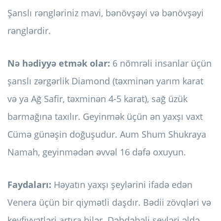
Şanslı rəngləriniz mavi, bənövşəyi və bənövşəyi
rənglərdir.
Nə hədiyyə etmək olar:
6 nömrəli insanlar üçün
şanslı zərgərlik Diamond (təxminən yarım karat
və ya Ağ Safir, təxminən 4-5 karat), sağ üzük
barmağına taxılır. Geyinmək üçün ən yaxşı vaxt
Cümə günəşin doğuşudur. Aum Shum Shukraya
Namah, geyinmədən əvvəl 16 dəfə oxuyun.
Faydaları:
Həyatın yaxşı şeylərini ifadə edən
Venera üçün bir qiymətli daşdır. Bədii zövqləri və
keyfiyyətləri artıra bilər. Dəbdəbəli şeyləri əldə