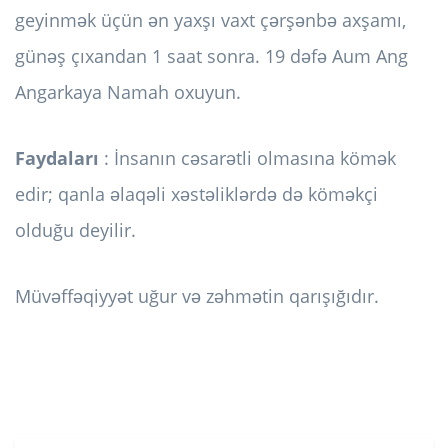
geyinmək üçün ən yaxşı vaxt çərşənbə axşamı,
günəş çıxandan 1 saat sonra. 19 dəfə Aum Ang
Angarkaya Namah oxuyun.
Faydaları
: İnsanın cəsarətli olmasına kömək
edir; qanla əlaqəli xəstəliklərdə də köməkçi
olduğu deyilir.
Müvəffəqiyyət uğur və zəhmətin qarışığıdır.