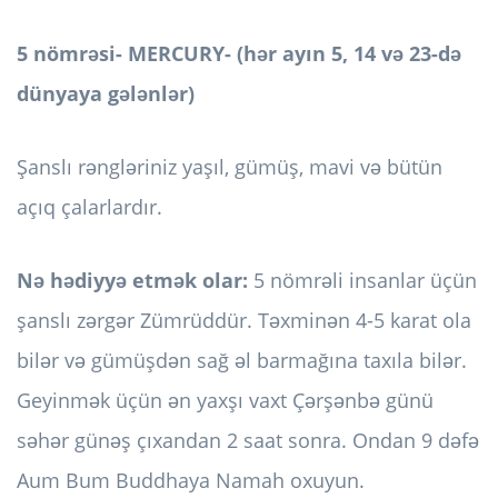
5 nömrəsi- MERCURY- (hər ayın 5, 14 və 23-də
dünyaya gələnlər)
Şanslı rəngləriniz yaşıl, gümüş, mavi və bütün
açıq çalarlardır.
Nə hədiyyə etmək olar:
5 nömrəli insanlar üçün
şanslı zərgər Zümrüddür. Təxminən 4-5 karat ola
bilər və gümüşdən sağ əl barmağına taxıla bilər.
Geyinmək üçün ən yaxşı vaxt Çərşənbə günü
səhər günəş çıxandan 2 saat sonra. Ondan 9 dəfə
Aum Bum Buddhaya Namah oxuyun.