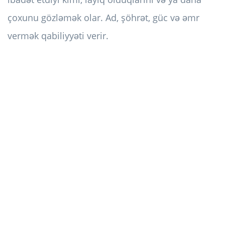
çoxunu gözləmək olar. Ad, şöhrət, güc və əmr
vermək qabiliyyəti verir.