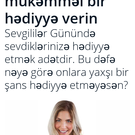
mükəmməl bir
hədiyyə verin
Sevgililər Günündə
sevdiklərinizə hədiyyə
etmək adətdir. Bu dəfə
nəyə görə onlara yaxşı bir
şans hədiyyə etməyəsən?