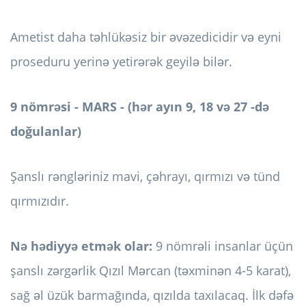
Ametist daha təhlükəsiz bir əvəzedicidir və eyni
proseduru yerinə yetirərək geyilə bilər.
9 nömrəsi - MARS - (hər ayın 9, 18 və 27 -də
doğulanlar)
Şanslı rəngləriniz mavi, çəhrayı, qırmızı və tünd
qırmızıdır.
Nə hədiyyə etmək olar:
9 nömrəli insanlar üçün
şanslı zərgərlik Qızıl Mərcan (təxminən 4-5 karat),
sağ əl üzük barmağında, qızılda taxılacaq. İlk dəfə