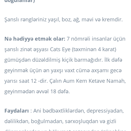
Şanslı rəngləriniz yaşıl, boz, ağ, mavi və kremdir.
Nə hədiyyə etmək olar:
7 nömrəli insanlar üçün
şanslı zinət əşyası Cats Eye (təxminən 4 karat)
gümüşdən düzəldilmiş kiçik barmağıdır. İlk dəfə
geyinmək üçün ən yaxşı vaxt cümə axşamı gecə
yarısı saat 12 -dir. Çalın Aum Kem Ketave Namah,
geyinmədən əvvəl 18 dəfə.
Faydaları
: Ani bədbəxtliklərdən, depressiyadan,
dəlilikdən, boğulmadan, sərxoşluqdan və gizli