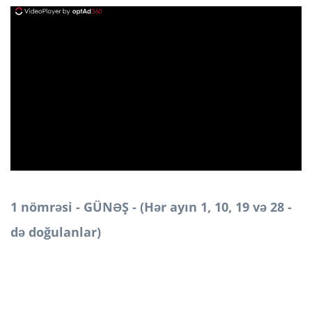
ad
1 nömrəsi - GÜNƏŞ - (Hər ayın 1, 10, 19 və 28 -
də doğulanlar)