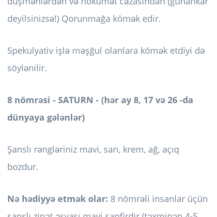
düşmənlərdən və hökumət cəzasından (günahkar
deyilsinizsə!) Qorunmağa kömək edir.
Spekulyativ işlə məşğul olanlara kömək etdiyi də
söylənilir.
8 nömrəsi - SATURN - (hər ay 8, 17 və 26 -da
dünyaya gələnlər)
Şanslı rəngləriniz mavi, sarı, krem, ağ, açıq
bozdur.
Nə hədiyyə etmək olar:
8 nömrəli insanlar üçün
şanslı zinət əşyası mavi sapfirdir (təxminən 4-5