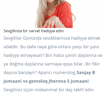
Sevgilinizə bir sərvət hədiyyə edin
Sevgililər Günündə sevdiklərinizə hədiyyə etmək
adətdir. Bu dəfə nəyə görə onlara yaxşı bir şans
hədiyyə etməyəsən? Biri hətta şanslı daşlarına və
ya doğma daşlarına sərmayə qoya bilər. Bir fikir
daşına bənzəyir? Aparıcı numerolog
Sanjay B
Jumaani və gemoloq Jhernna S Jumaani
Sevgiliniz üçün mükəmməl bir daş təklif edin.