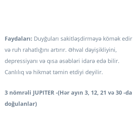
Faydaları:
Duyğuları sakitləşdirməyə kömək edir
və ruh rahatlığını artırır. Əhval dəyişikliyini,
depressiyanı və qısa əsəbləri idarə edə bilir.
Canlılıq və hikmət təmin etdiyi deyilir.
3 nömrəli JUPITER -(Hər ayın 3, 12, 21 və 30 -da
doğulanlar)