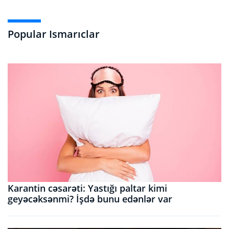
Popular Ismarıclar
Karantin cəsarəti: Yastığı paltar kimi
geyəcəksənmi? İşdə bunu edənlər var