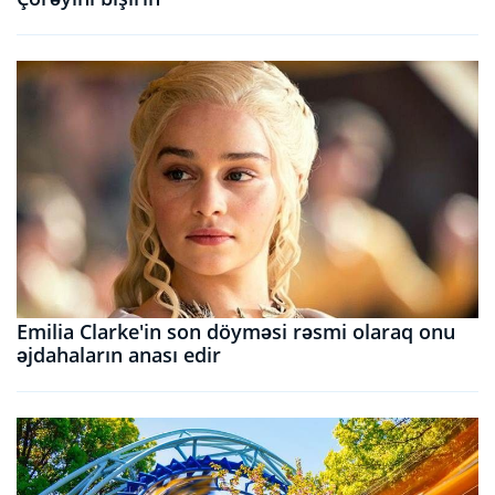
Emilia Clarke'in son döyməsi rəsmi olaraq onu
əjdahaların anası edir