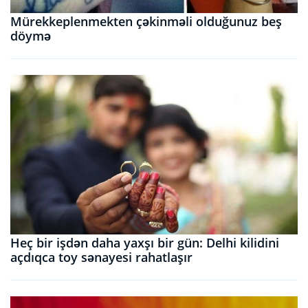
Mürekkeplenmekten çəkinməli olduğunuz beş
döymə
Heç bir işdən daha yaxşı bir gün: Delhi kilidini
açdıqca toy sənayesi rahatlaşır