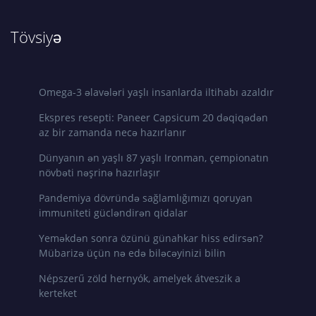
Tövsiyə
Omega-3 əlavələri yaşlı insanlarda iltihabı azaldır
Ekspres resepti: Paneer Capsicum 20 dəqiqədən
az bir zamanda necə hazırlanır
Dünyanın ən yaşlı 87 yaşlı Ironman, çempionatın
növbəti nəşrinə hazırlaşır
Pandemiya dövründə sağlamlığımızı qoruyan
immuniteti gücləndirən qidalar
Yeməkdən sonra özünü günahkar hiss edirsən?
Mübarizə üçün nə edə biləcəyinizi bilin
Népszerű zöld hernyók, amelyek átveszik a
kerteket