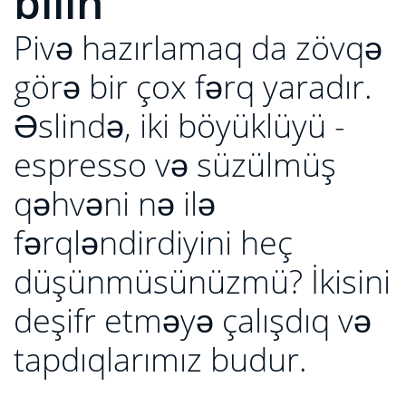
bilin
Pivə hazırlamaq da zövqə
görə bir çox fərq yaradır.
Əslində, iki böyüklüyü -
espresso və süzülmüş
qəhvəni nə ilə
fərqləndirdiyini heç
düşünmüsünüzmü? İkisini
deşifr etməyə çalışdıq və
tapdıqlarımız budur.