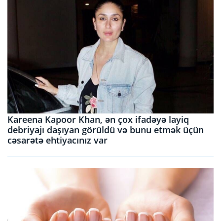
Kareena Kapoor Khan, ən çox ifadəyə layiq
debriyajı daşıyan görüldü və bunu etmək üçün
cəsarətə ehtiyacınız var