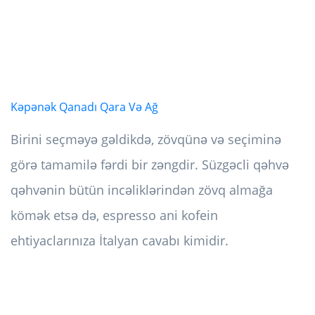
Kəpənək Qanadı Qara Və Ağ
Birini seçməyə gəldikdə, zövqünə və seçiminə
görə tamamilə fərdi bir zəngdir. Süzgəcli qəhvə
qəhvənin bütün incəliklərindən zövq almağa
kömək etsə də, espresso ani kofein
ehtiyaclarınıza İtalyan cavabı kimidir.