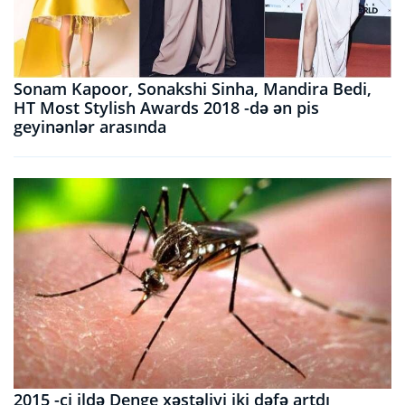
Sonam Kapoor, Sonakshi Sinha, Mandira Bedi,
HT Most Stylish Awards 2018 -də ən pis
geyinənlər arasında
2015 -ci ildə Denge xəstəliyi iki dəfə artdı