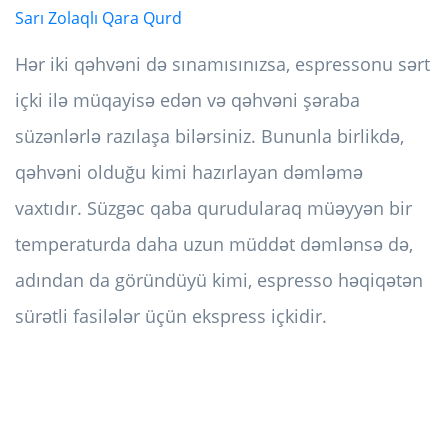
Sarı Zolaqlı Qara Qurd
Hər iki qəhvəni də sınamısınızsa, espressonu sərt
içki ilə müqayisə edən və qəhvəni şəraba
süzənlərlə razılaşa bilərsiniz. Bununla birlikdə,
qəhvəni olduğu kimi hazırlayan dəmləmə
vaxtıdır. Süzgəc qaba qurudularaq müəyyən bir
temperaturda daha uzun müddət dəmlənsə də,
adından da göründüyü kimi, espresso həqiqətən
sürətli fasilələr üçün ekspress içkidir.