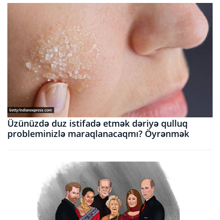
Üzünüzdə duz istifadə etmək dəriyə qulluq
probleminizlə maraqlanacaqmı? Öyrənmək