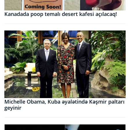
Kanadada poop temalı desert kafesi açılacaq!
Michelle Obama, Kuba əyalətində Kəşmir paltarı
geyinir