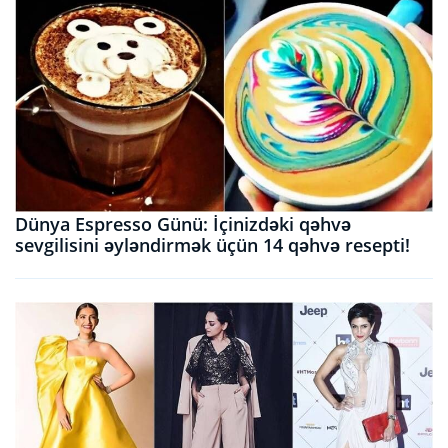
Dünya Espresso Günü: İçinizdəki qəhvə
sevgilisini əyləndirmək üçün 14 qəhvə resepti!