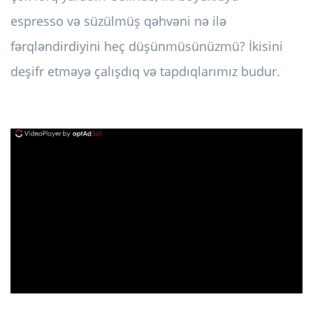
espresso və süzülmüş qəhvəni nə ilə
fərqləndirdiyini heç düşünmüsünüzmü? İkisini
deşifr etməyə çalışdıq və tapdıqlarımız budur.
ad