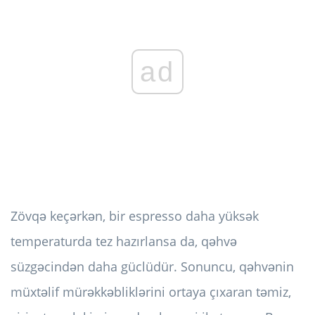
ad
Zövqə keçərkən, bir espresso daha yüksək
temperaturda tez hazırlansa da, qəhvə
süzgəcindən daha güclüdür. Sonuncu, qəhvənin
müxtəlif mürəkkəbliklərini ortaya çıxaran təmiz,