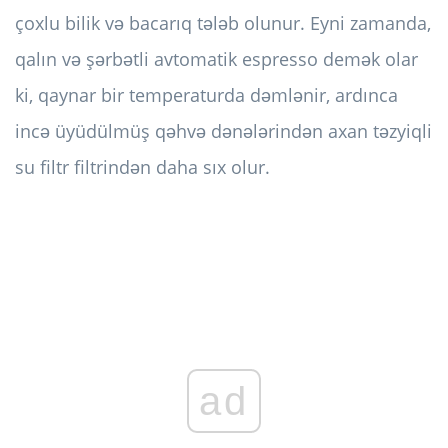
çoxlu bilik və bacarıq tələb olunur. Eyni zamanda,
qalın və şərbətli avtomatik espresso demək olar
ki, qaynar bir temperaturda dəmlənir, ardınca
incə üyüdülmüş qəhvə dənələrindən axan təzyiqli
su filtr filtrindən daha sıx olur.
ad