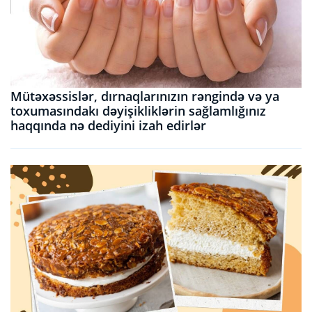
Mütəxəssislər, dırnaqlarınızın rəngində və ya
toxumasındakı dəyişikliklərin sağlamlığınız
haqqında nə dediyini izah edirlər