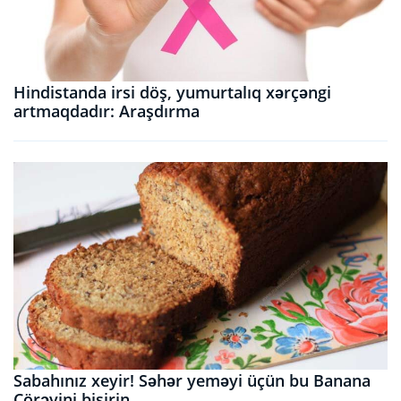
Hindistanda irsi döş, yumurtalıq xərçəngi
artmaqdadır: Araşdırma
Sabahınız xeyir! Səhər yeməyi üçün bu Banana
Çörəyini bişirin