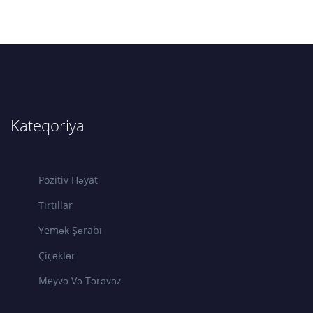
Kateqoriya
Pozitiv Həyat
Tırtıllar
Yemək Şərabı
Çiçəklər
Meyvə Və Tərəvəz