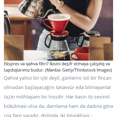
Ekspres və qəhvə filtri? İkisini deşifr etməyə çalışdıq və
tapdıqlarımız budur. (Mənbə: Getty/Thinkstock Images)
Qəhvə yalnız bir içki deyil, günlərini isti bir fincan
olmadan başlayacağını təsəvvür edə bilməyənlər
üçün möhtəşəm bir hissdir. Hər kəsin öz sevimli
bükülməsi olsa da, dəmləmə həm də dadına görə
çox fərq yaradır. Əslində, iki böyüklüyü -