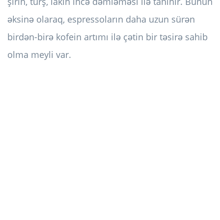
şirin, turş, lakin incə dəmləməsi ilə tanınır. Bunun
əksinə olaraq, espressoların daha uzun sürən
birdən-birə kofein artımı ilə çətin bir təsirə sahib
olma meyli var.