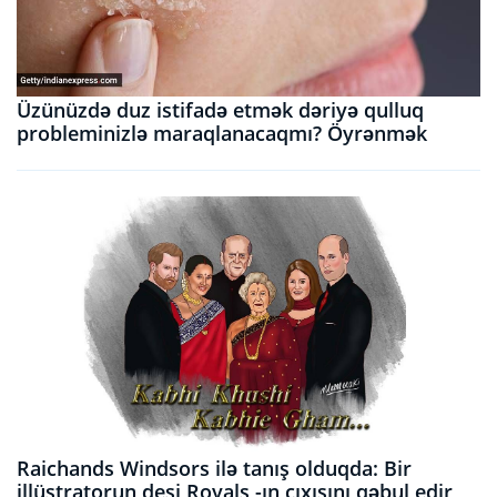
Üzünüzdə duz istifadə etmək dəriyə qulluq
probleminizlə maraqlanacaqmı? Öyrənmək
Raichands Windsors ilə tanış olduqda: Bir
illüstratorun desi Royals -ın çıxışını qəbul edir