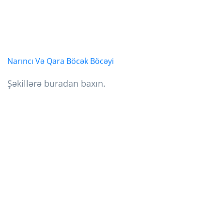
Narıncı Və Qara Böcək Böcəyi
Şəkillərə buradan baxın.