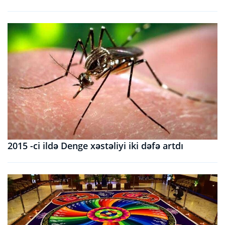
2015 -ci ildə Denge xəstəliyi iki dəfə artdı