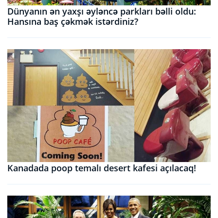
Dünyanın ən yaxşı əyləncə parkları bəlli oldu:
Hansına baş çəkmək istərdiniz?
Kanadada poop temalı desert kafesi açılacaq!