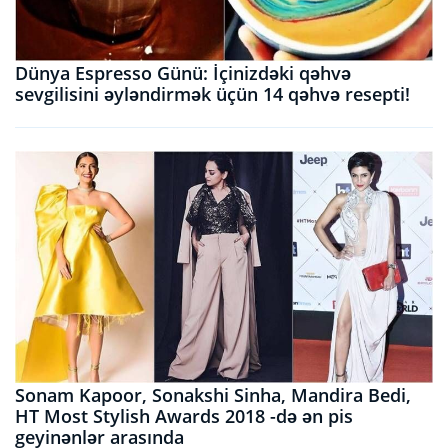
Dünya Espresso Günü: İçinizdəki qəhvə
sevgilisini əyləndirmək üçün 14 qəhvə resepti!
Sonam Kapoor, Sonakshi Sinha, Mandira Bedi,
HT Most Stylish Awards 2018 -də ən pis
geyinənlər arasında