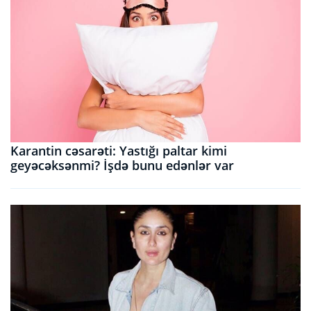
Karantin cəsarəti: Yastığı paltar kimi
geyəcəksənmi? İşdə bunu edənlər var