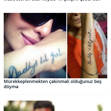
Mürekkeplenmekten çəkinməli olduğunuz beş
döymə