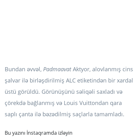
Bundan əvvəl,
Padmaavat
Aktyor, alovlanmış cins
şalvar ilə birləşdirilmiş ALC etiketindən bir xardal
üstü görüldü. Görünüşünü səliqəli saxladı və
çörekdə bağlanmış və Louis Vuittondan qara
saplı çanta ilə bəzədilmiş saçlarla tamamladı.
Bu yazını İnstaqramda izləyin