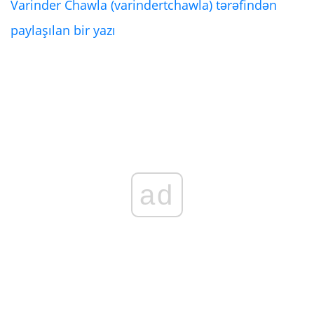
Varinder Chawla (varindertchawla) tərəfindən
paylaşılan bir yazı
ad