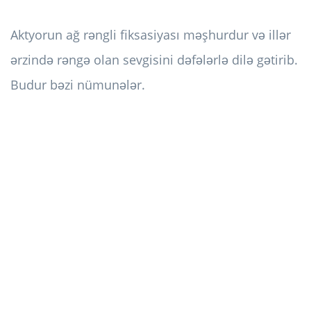
Aktyorun ağ rəngli fiksasiyası məşhurdur və illər
ərzində rəngə olan sevgisini dəfələrlə dilə gətirib.
Budur bəzi nümunələr.