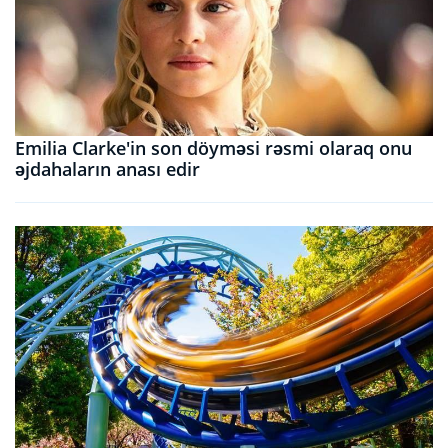
Emilia Clarke'in son döyməsi rəsmi olaraq onu
əjdahaların anası edir