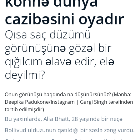
köhnə dünya
cazibəsini oyadır
Qısa saç düzümü
görünüşünə gözəl bir
qığılcım əlavə edir, elə
deyilmi?
Onun görünüşü haqqında nə düşünürsünüz? (Mənbə:
Deepika Padukone/Instagram | Gargi Singh tərəfindən
tərtib edilmişdir)
Bu yaxınlarda, Alia Bhatt, 28 yaşında bir neçə
Bollivud ulduzunun qatıldığı bir səslə zəng vurdu.