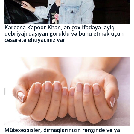
Kareena Kapoor Khan, ən çox ifadəyə layiq
debriyajı daşıyan görüldü və bunu etmək üçün
cəsarətə ehtiyacınız var
Mütəxəssislər, dırnaqlarınızın rəngində və ya