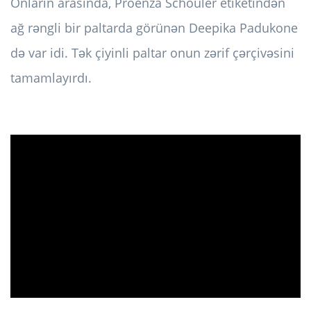
Onların arasında, Proenza Schouler etiketindən
ağ rəngli bir paltarda görünən Deepika Padukone
də var idi. Tək çiyinli paltar onun zərif çərçivəsini
tamamlayırdı.
ad