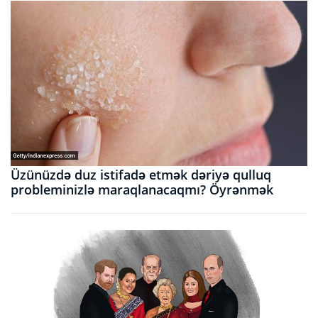
Üzünüzdə duz istifadə etmək dəriyə qulluq
probleminizlə maraqlanacaqmı? Öyrənmək