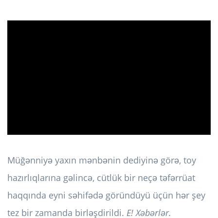
ad
Müğənniyə yaxın mənbənin dediyinə görə, toy
hazırlıqlarına gəlincə, cütlük bir neçə təfərrüat
haqqında eyni səhifədə göründüyü üçün hər şey
tez bir zamanda birləşdirildi.
E! Xəbərlər.