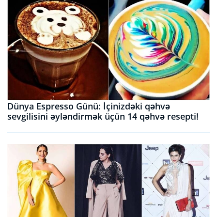
Dünya Espresso Günü: İçinizdəki qəhvə
sevgilisini əyləndirmək üçün 14 qəhvə resepti!