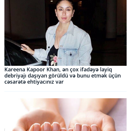
Kareena Kapoor Khan, ən çox ifadəyə layiq
debriyajı daşıyan görüldü və bunu etmək üçün
cəsarətə ehtiyacınız var