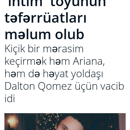
'intim' toyunun
təfərrüatları
məlum olub
Kiçik bir mərasim
keçirmək həm Ariana,
həm də həyat yoldaşı
Dalton Qomez üçün vacib
idi