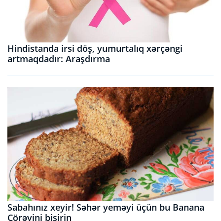
Hindistanda irsi döş, yumurtalıq xərçəngi
artmaqdadır: Araşdırma
Sabahınız xeyir! Səhər yeməyi üçün bu Banana
Çörəyini bişirin