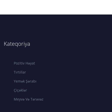
Kateqoriya
Pozitiv Həyat
Tırtıllar
Yemək Şərabı
Çiçəklər
Meyvə Və Tərəvəz