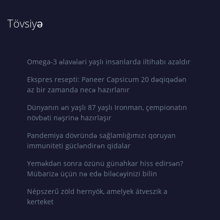
Tövsiyə
Omega-3 əlavələri yaşlı insanlarda iltihabı azaldır
Ekspres resepti: Paneer Capsicum 20 dəqiqədən
az bir zamanda necə hazırlanır
Dünyanın ən yaşlı 87 yaşlı Ironman, çempionatın
növbəti nəşrinə hazırlaşır
Pandemiya dövründə sağlamlığımızı qoruyan
immuniteti gücləndirən qidalar
Yeməkdən sonra özünü günahkar hiss edirsən?
Mübarizə üçün nə edə biləcəyinizi bilin
Népszerű zöld hernyók, amelyek átveszik a
kerteket