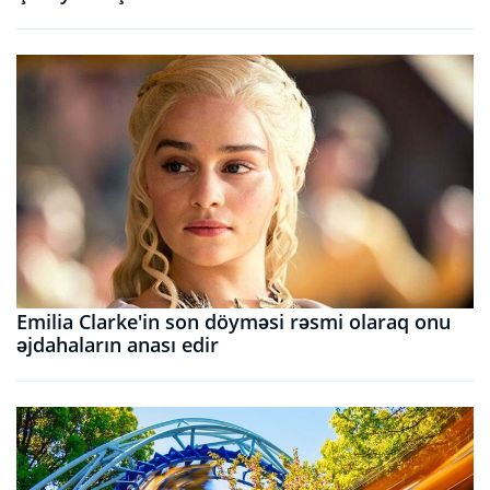
Emilia Clarke'in son döyməsi rəsmi olaraq onu
əjdahaların anası edir