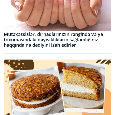
Mütəxəssislər, dırnaqlarınızın rəngində və ya
toxumasındakı dəyişikliklərin sağlamlığınız
haqqında nə dediyini izah edirlər