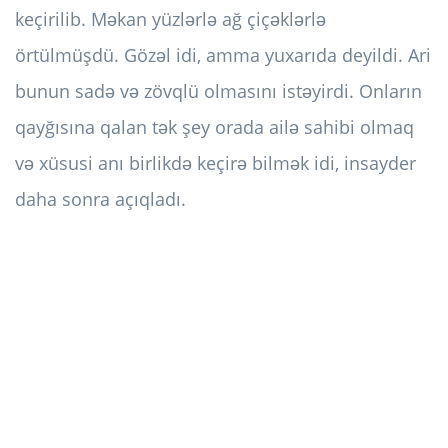
keçirilib. Məkan yüzlərlə ağ çiçəklərlə
örtülmüşdü. Gözəl idi, amma yuxarıda deyildi. Ari
bunun sadə və zövqlü olmasını istəyirdi. Onların
qayğısına qalan tək şey orada ailə sahibi olmaq
və xüsusi anı birlikdə keçirə bilmək idi, insayder
daha sonra açıqladı.