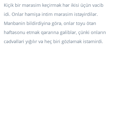
Kiçik bir mərasim keçirmək hər ikisi üçün vacib
idi. Onlar həmişə intim mərasim istəyirdilər.
Mənbənin bildirdiyinə görə, onlar toyu ötən
həftəsonu etmək qərarına gəliblər, çünki onların
cədvəlləri yığılır və heç biri gözləmək istəmirdi.