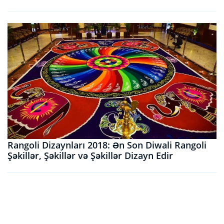
Rangoli Dizaynları 2018: Ən Son Diwali Rangoli
Şəkillər, Şəkillər və Şəkillər Dizayn Edir