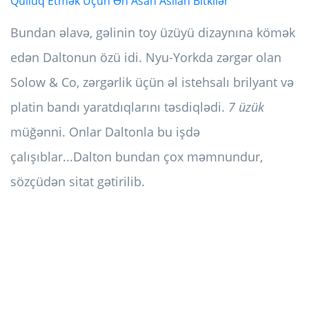
Qulluq Etmək Üçün Ən Asan Asılan Bitkilər
Bundan əlavə, gəlinin toy üzüyü dizaynına kömək
edən Daltonun özü idi. Nyu-Yorkda zərgər olan
Solow & Co, zərgərlik üçün əl istehsalı brilyant və
platin bandı yaratdıqlarını təsdiqlədi.
7 üzük
müğənni. Onlar Daltonla bu işdə
çalışıblar...Dalton bundan çox məmnundur,
sözçüdən sitat gətirilib.