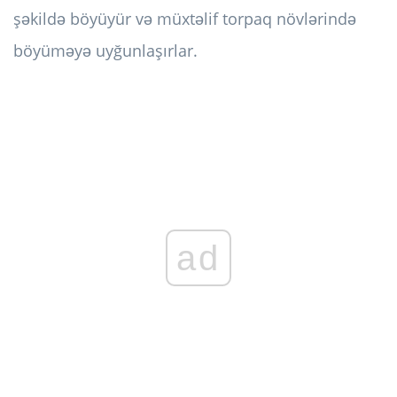
şəkildə böyüyür və müxtəlif torpaq növlərində
böyüməyə uyğunlaşırlar.
ad