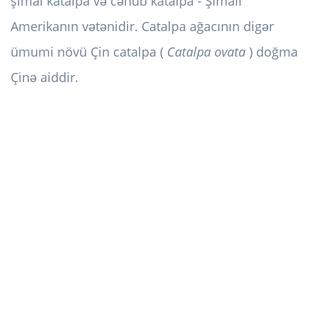
şimal katalpa və cənub katalpa - Şimali
Amerikanın vətənidir. Catalpa ağacının digər
ümumi növü Çin catalpa (
Catalpa ovata
) doğma
Çinə aiddir.