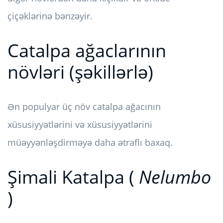
çiçəklərinə bənzəyir.
Catalpa ağaclarının
növləri (şəkillərlə)
Ən populyar üç növ catalpa ağacının
xüsusiyyətlərini və xüsusiyyətlərini
müəyyənləşdirməyə daha ətraflı baxaq.
Şimali Katalpa (
Nelumbo
)