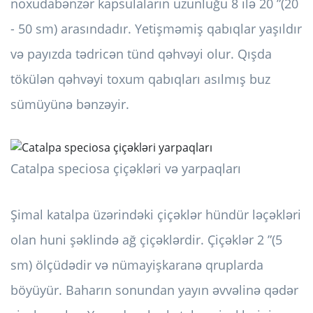
noxudabənzər kapsulaların uzunluğu 8 ilə 20 ”(20
- 50 sm) arasındadır. Yetişməmiş qabıqlar yaşıldır
və payızda tədricən tünd qəhvəyi olur. Qışda
tökülən qəhvəyi toxum qabıqları asılmış buz
sümüyünə bənzəyir.
Catalpa speciosa çiçəkləri və yarpaqları
Şimal katalpa üzərindəki çiçəklər hündür ləçəkləri
olan huni şəklində ağ çiçəklərdir. Çiçəklər 2 ”(5
sm) ölçüdədir və nümayişkaranə qruplarda
böyüyür. Baharın sonundan yayın əvvəlinə qədər