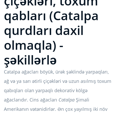
çiçəkləri, toxum
qabları (Catalpa
qurdları daxil
olmaqla) -
şəkillərlə
Catalpa ağacları böyük, ürək şəklində yarpaqları,
ağ və ya sarı ətirli çiçəkləri və uzun asılmış toxum
qabıqları olan yarpaqlı dekorativ kölgə
ağaclarıdır. Cins ağacları
Catalpa
Şimali
Amerikanın vətənidirlər. Ən çox yayılmış iki növ