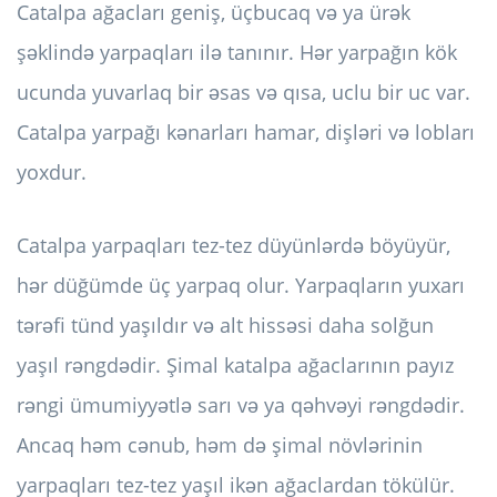
Catalpa ağacları geniş, üçbucaq və ya ürək
şəklində yarpaqları ilə tanınır. Hər yarpağın kök
ucunda yuvarlaq bir əsas və qısa, uclu bir uc var.
Catalpa yarpağı kənarları hamar, dişləri və lobları
yoxdur.
Catalpa yarpaqları tez-tez düyünlərdə böyüyür,
hər düğümde üç yarpaq olur. Yarpaqların yuxarı
tərəfi tünd yaşıldır və alt hissəsi daha solğun
yaşıl rəngdədir. Şimal katalpa ağaclarının payız
rəngi ümumiyyətlə sarı və ya qəhvəyi rəngdədir.
Ancaq həm cənub, həm də şimal növlərinin
yarpaqları tez-tez yaşıl ikən ağaclardan tökülür.