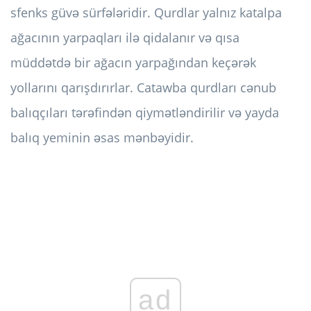
sfenks güvə sürfələridir. Qurdlar yalnız katalpa
ağacının yarpaqları ilə qidalanır və qısa
müddətdə bir ağacın yarpağından keçərək
yollarını qarışdırırlar. Catawba qurdları cənub
balıqçıları tərəfindən qiymətləndirilir və yayda
balıq yeminin əsas mənbəyidir.
ad