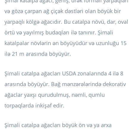
Şimal katalpa ağacı, geniş, ürək formalı yarpaqları
və gözə çarpan ağ çiçək dəstləri olan böyük bir
yarpaqlı kölgə ağacıdır. Bu catalpa növü, dar, oval
örtü və yayılmış budaqları ilə tanınır. Şimali
katalpalar növlərin ən böyüyüdür və uzunluğu 15
ilə 21 m arasında böyüyür.
Şimali catalpa ağacları USDA zonalarında 4 ilə 8
arasında böyüyür. Bağ mənzərələrində dekorativ
ağaclar yaxşı qurudulmuş, nəmli, qumlu
torpaqlarda inkişaf edir.
Şimali catalpa ağacları böyük ön və ya arxa