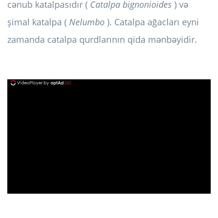
cənub katalpasıdır (
Catalpa bignonioides
) və
şimal katalpa (
Nelumbo
). Catalpa ağacları eyni
zamanda catalpa qurdlarının qida mənbəyidir.
ad