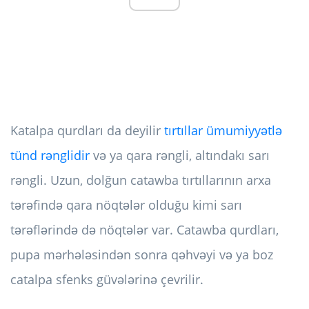
Katalpa qurdları da deyilir
tırtıllar ümumiyyətlə
tünd rənglidir
və ya qara rəngli, altındakı sarı
rəngli. Uzun, dolğun catawba tırtıllarının arxa
tərəfində qara nöqtələr olduğu kimi sarı
tərəflərində də nöqtələr var. Catawba qurdları,
pupa mərhələsindən sonra qəhvəyi və ya boz
catalpa sfenks güvələrinə çevrilir.