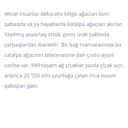
Əksər insanlar dekorativ kölgə ağacları kimi
qabaqda və ya həyətlərdə katalpa ağacları əkirlər.
Yayılmış yuvarlaq örtük, geniş ürək şəklində
yarpaqlardan ibarətdir. Bir bağ mənzərəsində bir
catalpa ağacının böyüməsinə dair çoxlu əyani
cazibə var. Möhtəşəm ağ çiçəklər yazda çiçək açır,
ardınca 20 ”(50 sm) uzunluğa çatan incə toxum
qabıqları gəlir.