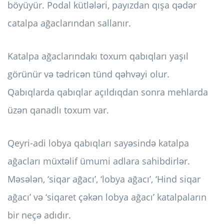
böyüyür. Podal kütlələri, payızdan qışa qədər
catalpa ağaclarından sallanır.
Katalpa ağaclarındakı toxum qabıqları yaşıl
görünür və tədricən tünd qəhvəyi olur.
Qabıqlarda qabıqlar açıldıqdan sonra mehlarda
üzən qanadlı toxum var.
Qeyri-adi lobya qabıqları sayəsində katalpa
ağacları müxtəlif ümumi adlara sahibdirlər.
Məsələn, ‘siqar ağacı’, ‘lobya ağacı’, ‘Hind siqar
ağacı’ və ‘siqaret çəkən lobya ağacı’ katalpaların
bir neçə adıdır.