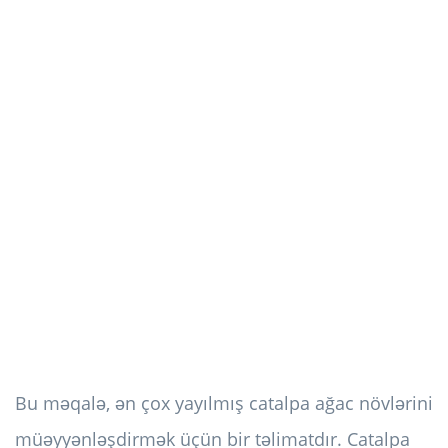
Bu məqalə, ən çox yayılmış catalpa ağac növlərini
müəyyənləşdirmək üçün bir təlimatdır. Catalpa