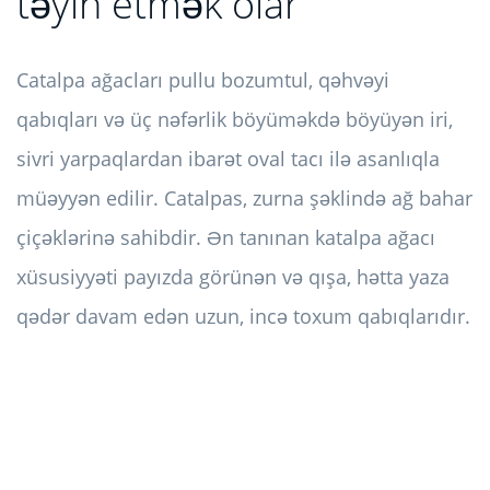
təyin etmək olar
Catalpa ağacları pullu bozumtul, qəhvəyi
qabıqları və üç nəfərlik böyüməkdə böyüyən iri,
sivri yarpaqlardan ibarət oval tacı ilə asanlıqla
müəyyən edilir. Catalpas, zurna şəklində ağ bahar
çiçəklərinə sahibdir. Ən tanınan katalpa ağacı
xüsusiyyəti payızda görünən və qışa, hətta yaza
qədər davam edən uzun, incə toxum qabıqlarıdır.