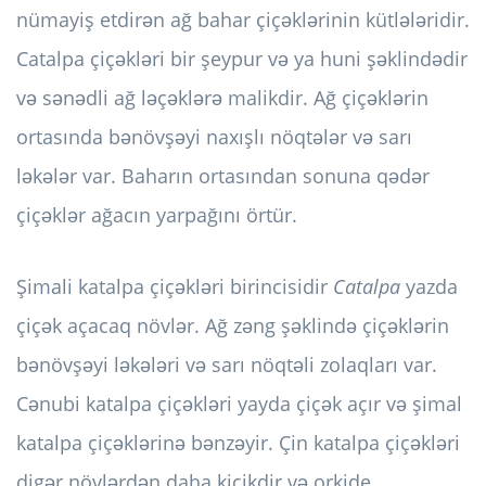
nümayiş etdirən ağ bahar çiçəklərinin kütlələridir.
Catalpa çiçəkləri bir şeypur və ya huni şəklindədir
və sənədli ağ ləçəklərə malikdir. Ağ çiçəklərin
ortasında bənövşəyi naxışlı nöqtələr və sarı
ləkələr var. Baharın ortasından sonuna qədər
çiçəklər ağacın yarpağını örtür.
Şimali katalpa çiçəkləri birincisidir
Catalpa
yazda
çiçək açacaq növlər. Ağ zəng şəklində çiçəklərin
bənövşəyi ləkələri və sarı nöqtəli zolaqları var.
Cənubi katalpa çiçəkləri yayda çiçək açır və şimal
katalpa çiçəklərinə bənzəyir. Çin katalpa çiçəkləri
digər növlərdən daha kiçikdir və orkide