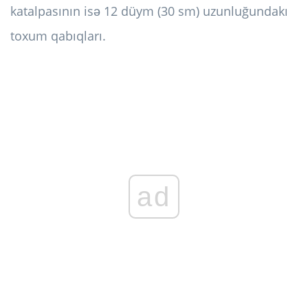
katalpasının isə 12 düym (30 sm) uzunluğundakı
toxum qabıqları.
ad