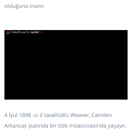
olduğuna inanır.
ad
4 İyul 1898 -ci il təvəllüdlü Weaver, Camden
Arkansas ştatında bir tibb müəssisəsində yaşayır,