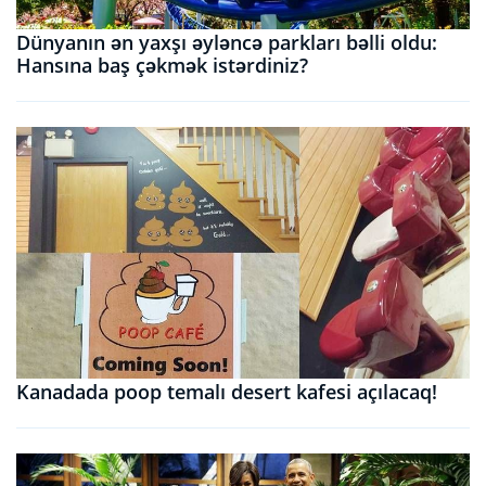
Dünyanın ən yaxşı əyləncə parkları bəlli oldu:
Hansına baş çəkmək istərdiniz?
Kanadada poop temalı desert kafesi açılacaq!