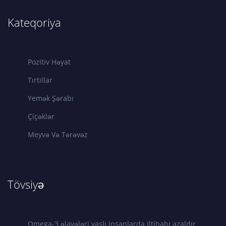
Kateqoriya
Pozitiv Həyat
Tırtıllar
Yemək Şərabı
Çiçəklər
Meyvə Və Tərəvəz
Tövsiyə
Omega-3 əlavələri yaşlı insanlarda iltihabı azaldır