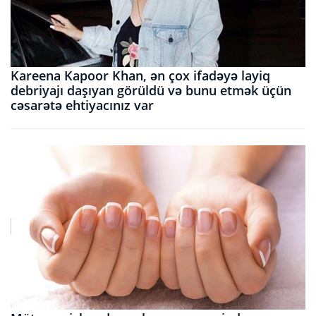
Kareena Kapoor Khan, ən çox ifadəyə layiq
debriyajı daşıyan görüldü və bunu etmək üçün
cəsarətə ehtiyacınız var