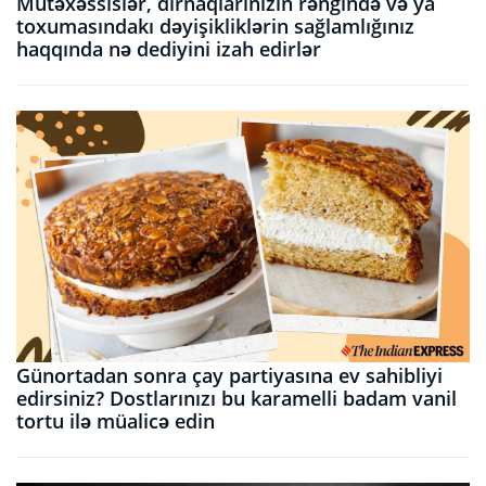
Mütəxəssislər, dırnaqlarınızın rəngində və ya
toxumasındakı dəyişikliklərin sağlamlığınız
haqqında nə dediyini izah edirlər
Günortadan sonra çay partiyasına ev sahibliyi
edirsiniz? Dostlarınızı bu karamelli badam vanil
tortu ilə müalicə edin