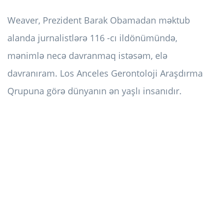
Weaver, Prezident Barak Obamadan məktub
alanda jurnalistlərə 116 -cı ildönümündə,
mənimlə necə davranmaq istəsəm, elə
davranıram. Los Anceles Gerontoloji Araşdırma
Qrupuna görə dünyanın ən yaşlı insanıdır.