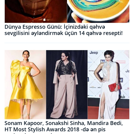
Dünya Espresso Günü: İçinizdəki qəhvə
sevgilisini əyləndirmək üçün 14 qəhvə resepti!
Sonam Kapoor, Sonakshi Sinha, Mandira Bedi,
HT Most Stylish Awards 2018 -də ən pis