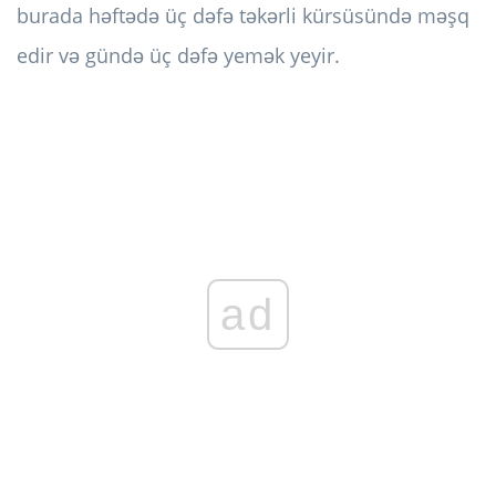
burada həftədə üç dəfə təkərli kürsüsündə məşq
edir və gündə üç dəfə yemək yeyir.
ad