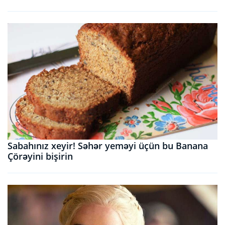
Sabahınız xeyir! Səhər yeməyi üçün bu Banana
Çörəyini bişirin