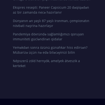
Ekspres resepti: Paneer Capsicum 20 dəqiqədən
az bir zamanda necə hazırlanır
Dünyanın ən yaşlı 87 yaşlı Ironman, çempionatın
növbəti nəşrinə hazırlaşır
Pandemiya dövründə sağlamlığımızı qoruyan
immuniteti gücləndirən qidalar
Yeməkdən sonra özünü günahkar hiss edirsən?
Mübarizə üçün nə edə biləcəyinizi bilin
Népszerű zöld hernyók, amelyek átveszik a
kerteket