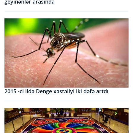
geyinənlər arasında
2015 -ci ildə Denge xəstəliyi iki dəfə artdı