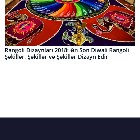
Rangoli Dizaynları 2018: Ən Son Diwali Rangoli
Şəkillər, Şəkillər və Şəkillər Dizayn Edir