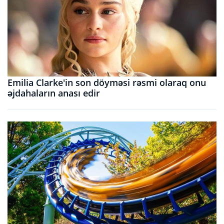
Emilia Clarke'in son döyməsi rəsmi olaraq onu
əjdahaların anası edir