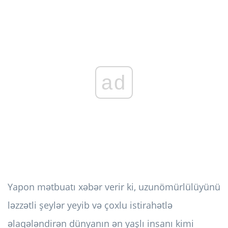
ad
Yapon mətbuatı xəbər verir ki, uzunömürlülüyünü
ləzzətli şeylər yeyib və çoxlu istirahətlə
əlaqələndirən dünyanın ən yaşlı insanı kimi