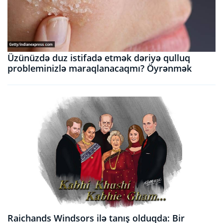
Üzünüzdə duz istifadə etmək dəriyə qulluq
probleminizlə maraqlanacaqmı? Öyrənmək
Raichands Windsors ilə tanış olduqda: Bir