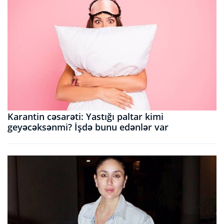
Karantin cəsarəti: Yastığı paltar kimi
geyəcəksənmi? İşdə bunu edənlər var