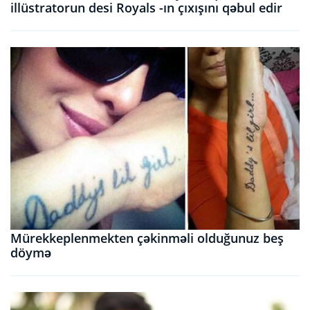
illüstratorun desi Royals -ın çıxışını qəbul edir
Mürekkeplenmekten çəkinməli olduğunuz beş
döymə