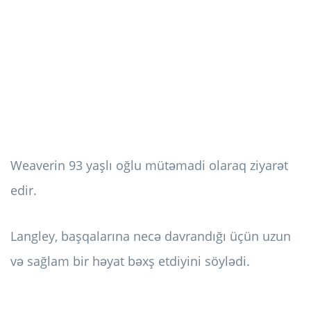
Weaverin 93 yaşlı oğlu mütəmadi olaraq ziyarət
edir.
Langley, başqalarına necə davrandığı üçün uzun
və sağlam bir həyat bəxş etdiyini söylədi.