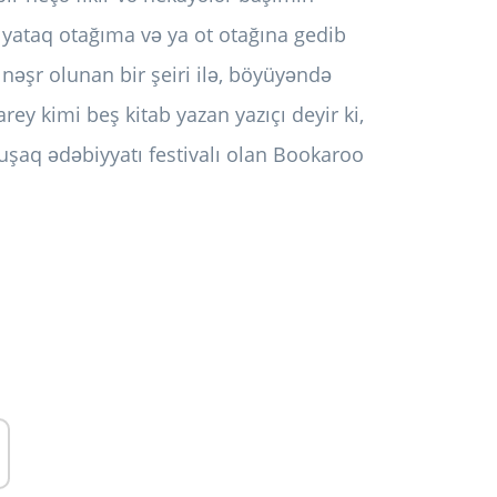
 yataq otağıma və ya ot otağına gedib
 nəşr olunan bir şeiri ilə, böyüyəndə
y kimi beş kitab yazan yazıçı deyir ki,
uşaq ədəbiyyatı festivalı olan Bookaroo