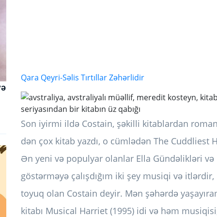
Qara Qeyri-Səlis Tırtıllar Zəhərlidir
və
seriyasından bir kitabın üz qabığı
Son iyirmi ildə Costain, şəkilli kitablardan roma
dən çox kitab yazdı, o cümlədən The Cuddliest Hu
Ən yeni və populyar olanlar Ella Gündəlikləri və O
göstərməyə çalışdığım iki şey musiqi və itlərdir, 
toyuq olan Costain deyir. Mən şəhərdə yaşayıram
kitabı Musical Harriet (1995) idi və həm musiqis