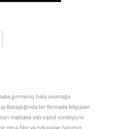
əktəbə girməmiş hələ oxumağa
up Bataqlığında bir fermada böyüyən
ağı olan məktəbə velosiped sürdüyünü
 bir neçə fikir və hekayələr başımın