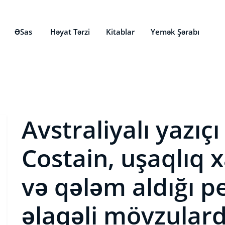
ƏSas
Həyat Tərzi
Kitablar
Yemək Şərabı
Avstraliyalı yazıç
Costain, uşaqlıq 
və qələm aldığı p
əlaqəli mövzular