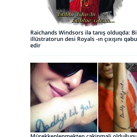
Raichands Windsors ilə tanış olduqda: Bi
illüstratorun desi Royals -ın çıxışını qəbu
edir
Mürekkeplenmekten çəkinməli olduğun