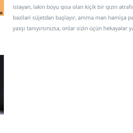
istəyən, lakin boyu qısa olan kiçik bir qızın ətraf
bəziləri süjetdən başlayır, amma mən həmişə per
yaxşı tanıyırsınızsa, onlar sizin üçün hekayələr y