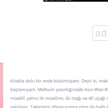
ad
Kitabla dolu bir evdə böyümüşəm. Deyir ki, m
başlamışam. Melburn yaxınlığındakı Koo-Wee-R
müəllif, yalnız iki müəllimi, iki otağı və 40 uş
xatırlayır. Təkərlərin dövrə vurma ritmi ilə bağlı