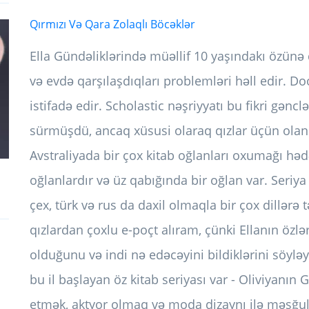
Qırmızı Və Qara Zolaqlı Böcəklər
Ella Gündəliklərində müəllif 10 yaşındakı özünə
və evdə qarşılaşdıqları problemləri həll edir. D
istifadə edir. Scholastic nəşriyyatı bu fikri gənc
sürmüşdü, ancaq xüsusi olaraq qızlar üçün olan ki
Avstraliyada bir çox kitab oğlanları oxumağı həd
oğlanlardır və üz qabığında bir oğlan var. Seriya 
çex, türk və rus da daxil olmaqla bir çox dillərə
qızlardan çoxlu e-poçt alıram, çünki Ellanın özl
olduğunu və indi nə edəcəyini bildiklərini söyləyir.
bu il başlayan öz kitab seriyası var - Oliviyanın 
etmək, aktyor olmaq və moda dizaynı ilə məşğul 