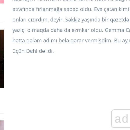
ətrafında fırlanmağa səbəb oldu. Evə çatan kimi
onları cızırdım, deyir. Səkkiz yaşında bir qəzetdə
yazıçı olmaqda daha da əzmkar oldu. Gemma Care
hətta qələm adımı belə qərar vermişdim. Bu ay 
üçün Dehlidə idi.
ad