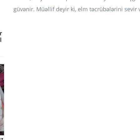
güvənir. Müəllif deyir ki, elm təcrübələrini sevir
r
l
uz