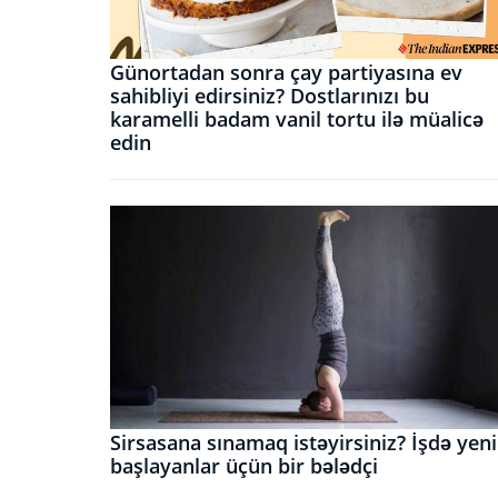
Günortadan sonra çay partiyasına ev
sahibliyi edirsiniz? Dostlarınızı bu
karamelli badam vanil tortu ilə müalicə
edin
Sirsasana sınamaq istəyirsiniz? İşdə yeni
başlayanlar üçün bir bələdçi