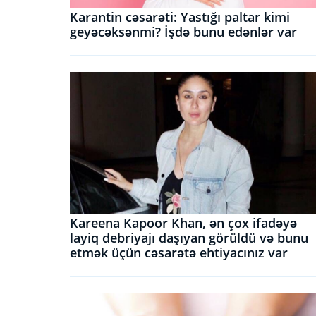
Karantin cəsarəti: Yastığı paltar kimi
geyəcəksənmi? İşdə bunu edənlər var
Kareena Kapoor Khan, ən çox ifadəyə
layiq debriyajı daşıyan görüldü və bunu
etmək üçün cəsarətə ehtiyacınız var