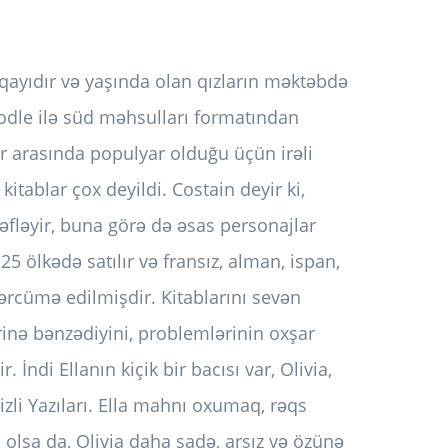
 qayıdır və yaşında olan qızların məktəbdə
oodle ilə süd məhsulları formatından
lər arasında populyar olduğu üçün irəli
tablar çox deyildi. Costain deyir ki,
əfləyir, buna görə də əsas personajlar
25 ölkədə satılır və fransız, alman, ispan,
 tərcümə edilmişdir. Kitablarını sevən
ərinə bənzədiyini, problemlərinin oxşar
 İndi Ellanın kiçik bir bacısı var, Olivia,
Gizli Yazıları. Ella mahnı oxumaq, rəqs
olsa da, Olivia daha sadə, arsız və özünə