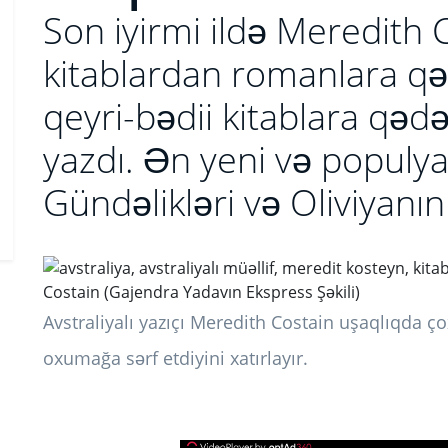
Son iyirmi ildə Meredith Co
kitablardan romanlara qə
qeyri-bədii kitablara qəd
yazdı. Ən yeni və populyar
Gündəlikləri və Oliviyanın 
Costain (Gajendra Yadavın Ekspress Şəkili)
Avstraliyalı yazıçı Meredith Costain uşaqlıqda ço
oxumağa sərf etdiyini xatırlayır.