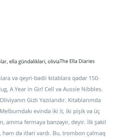
The Ella Diaries
nlara və qeyri-bədii kitablara qədər 150-
g, A Year in Girl Cell və Aussie Nibbles.
liviyanın Gizli Yazılarıdır. Kitablarımda
Melburndakı evində iki it, iki pişik və üç
, amma fermaya bənzəyir, deyir. İlk şəkil
i, həm də itləri vardı. Bu, trombon çalmaq