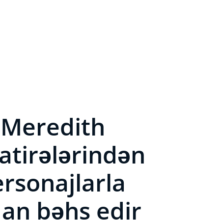
ı Meredith
xatirələrindən
ersonajlarla
dan bəhs edir