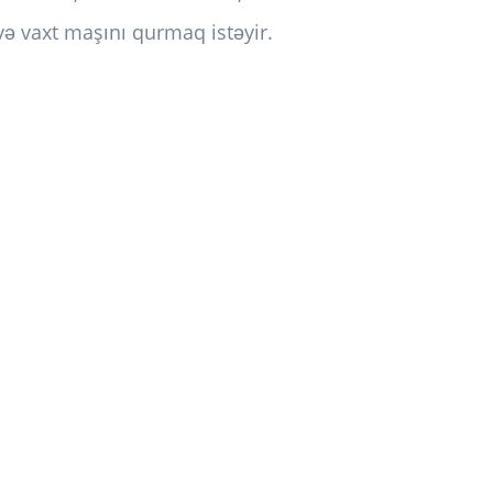
 və vaxt maşını qurmaq istəyir.