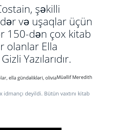
stain, şəkilli
dər və uşaqlar üçün
ər 150-dən çox kitab
 olanlar Ella
Gizli Yazılarıdır.
Müəllif Meredith
x idmançı deyildi. Bütün vaxtını kitab