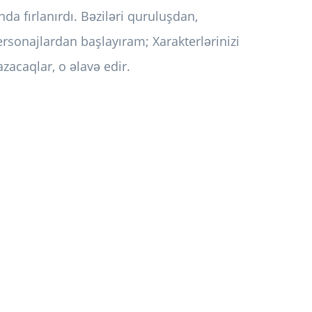
ında fırlanırdı. Bəziləri quruluşdan,
sonajlardan başlayıram; Xarakterlərinizi
azacaqlar, o əlavə edir.