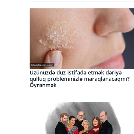
Üzünüzdə duz istifadə etmək dəriyə
qulluq probleminizlə maraqlanacaqmı?
Öyrənmək